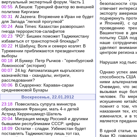
виртуальный экспертный форум. Часть 1
безопасности ст
00:55
А.Бешов: Турецкий фактор во внешней
отвечает интерес
политике Киргизии
экспорту америка
00:31
Al Jazeera: Вторжение в Иран не будет
подчеркнуть прот
для Запада "легкой прогулкой"
и Японией), с о
00:24
Asia Times: Казахстан разворошил
проведению тре
гнезда террористов-салафитов
Вашингтоне в дек
00:23
"РО": Бишкек поможет Таджикистану
попытку США подт
избавиться от транспортной блокады?
наше сотрудниче
00:22
Н.Шабунц: Волк и семеро козлят. В
уделяют внимани
Туркмении приближаются президентские
центром региона 
выборы
00:18
И.Буккер: Петр Рычков - "оренбургский
Нарушая ход пье
Ломоносов" (история)
00:07
24.kg: Автоматизация кыргызского
Однако успех аме
казначейства - скандалы, интриги,
способность США 
расследования?
ними альтернатив
00:06
В.Сидоренко: Караван-сараи
Очевидно, что эк
средневековой Бухары
вызывая еще бол
человек. По мер
Воскресенье, 22.01.2012
искушению китайс
23:18
Повесилась супруга министра
помнят о том, чт
образования Франции, мать 4-х детей
наказания тех, к
Астрид Херреншмидт-Шатель
изменился, и в т
20:04
Миграция между Россией и другими
является преданн
бывшими республиками СССР: цифры
18:09
Остатки - сладки. Узбекистан будет
В одной статье, 
поставлять Таджикистану лишь тот газ,
Куан Ю, говорило