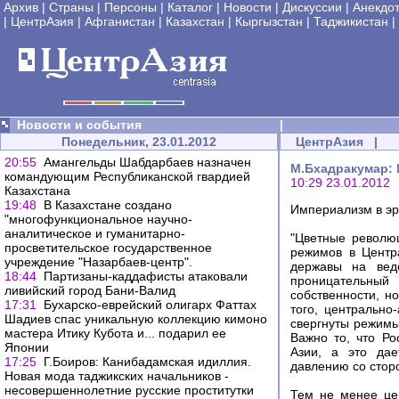
Архив
|
Страны
|
Персоны
|
Каталог
|
Новости
|
Дискуссии
|
Анекдо
|
ЦентрАзия
|
Афганистан
|
Казахстан
|
Кыргызстан
|
Таджикистан
|
Новости и события
|
Понедельник, 23.01.2012
ЦентрАзия
|
20:55
Амангельды Шабдарбаев назначен
М.Бхадракумар: 
командующим Республиканской гвардией
10:29 23.01.2012
Казахстана
19:48
В Казахстане создано
Империализм в эр
"многофункциональное научно-
аналитическое и гуманитарно-
"Цветные револю
просветительское государственное
режимов в Центр
учреждение "Назарбаев-центр".
державы на веде
18:44
Партизаны-каддафисты атаковали
проницательный
ливийский город Бани-Валид
собственности, н
17:31
Бухарско-еврейский олигарх Фаттах
того, центрально
Шадиев спас уникальную коллекцию кимоно
свергнуты режимы
мастера Итику Кубота и... подарил ее
Важно то, что Р
Японии
Азии, а это дае
17:25
Г.Боиров: Канибадамская идиллия.
давлению со сто
Новая мода таджикских начальников -
несовершеннолетние русские проститутки
Тем не менее це