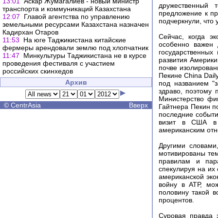
13:01
Аскар Жумагалиев - новый министр
дружественный 
транспорта и коммуникаций Казахстана
предложение к пр
12:07
Главой агентства по управлению
подчеркнули, что 
земельными ресурсами Казахстана назначен
Кадирхан Отаров
Сейчас, когда э
11:53
На юге Таджикистана китайские
особенно важен 
фермеры арендовали землю под хлопчатник
государственных
11:47
Минкультуры Таджикистана не в курсе
развития Америки
проведения фестиваля с участием
почве изолирован
российских скинхедов
Пекине China Dai
Архив
под названием "
здраво, поэтому 
Министерство фин
©
CentrAsia
Вверх
Гайтнера Пекин п
последние событи
визит в США в 
американским отн
Другими словами
мотивированы тем
правилам и пара
спекулируя на их
американской эко
войну в АТР, мо
половину такой в
процентов.
Суровая правда 