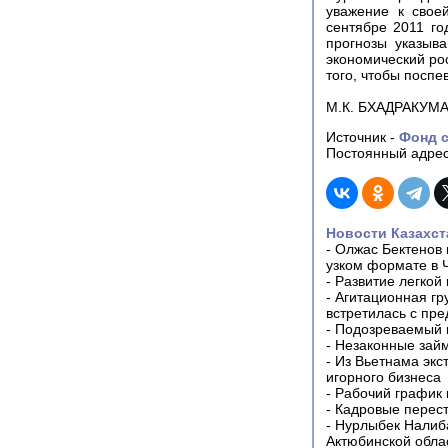
уважение к свое
сентябре 2011 го
прогнозы указыв
экономический ро
того, чтобы поспе
М.К. БХАДРАКУМАР
Источник -
Фонд с
Постоянный адрес
Новости Казахст
-
Олжас Бектенов 
узком формате в 
-
Развитие легкой
-
Агитационная гр
встретилась с пр
-
Подозреваемый в
-
Незаконные займ
-
Из Вьетнама экс
игорного бизнеса
-
Рабочий график 
-
Кадровые перес
-
Нурлыбек Налиб
Актюбинской обла