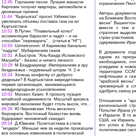
12:45
Горланим песни. Лучшие манасчи
ограничения Пент
Киргизии получат квартиры, автомобили и
денежные премии
Авторы документа
11:44
"Кыргызгаз" просит Узбекистан
на Ближнем Восто
увеличить объемы поставок газа на юг
весне" Вашингтон
Кыргызстана
вместе с тем и 
10:52
В.Путин: "Плавильный котел"
стратегия выделя
ассимиляции барахлит и чадит – и не
стран-участников
способен "переварить"... (статья в "НГ")
сдерживание Иран
10:50
Uzmetronom: И.Каримова банально
"надули". Мубарекским газом
В документе под
10:31
А.Быстров: "Аль-Каида Исламского
одним из приори
Магриба" - бизнес и ничего личного
необходимое, что
10:29
М.Бхадракумар: Империализм в эру
усердием в ново
безденежья - подземный шторм. Ч. 2-я
территории ССАГ
10:24
Хочешь конфетку от доброго
нефтяными и газ
дяденьки? В Кыргызстане аккредитована
"арабской весны"
первая организация, занимающаяся
чрезмерный в сл
международным усыновлением
одобрять смену ре
10:02
Михаил Хазин: К проколу пузыря
китайской недвижимости. Масштаб кризиса
Отношение к "ар
мировой экономики будет столь высок, что...
региональной ст
09:26
Ю.Чернявская: Ночь веселого
Попытки Ирана ут
бюрократа. Восточный Казахстан вновь
и Израиля. В то 
будоражит чиновничий скандал
США, ни Израиль 
09:24
Д.Ювачев: Политсистема в стиле
его успех в бор
"модерн". Меньше чем за неделю произошли
политическая сис
все основные изменения в политической