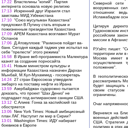
17:22
Властелины "копий". Партия
Северной сети 
интернета основала новую религию
вооруженных сил
17:13
Искренний друг Израиля стал
отношении: вед
замглавы МИД Узбекистана
Исламабадом осно
17:10
"Союз мусульман Казахстана"
предложил В.Путину стать вторым и
Цитируя директ
пожизненным президентом Казахстана
Гудзоновском инст
17:09
АРЕМ Казахстана возглавил Мурат
российским закон
Оспанов
миссии в Афганист
17:06
Д.Атовуллоев: "Рахмонов пойдет ва-
банк. Сегодня каждый таджик уже испытал на
Р.Уэйтс пишет: "
себе "прелести" этого режима"
территории или в
16:58
В Иране веб-программиста Малекпура
Москва имеет в
казнят за создание порносайта
осуществления 
15:41
Новым министром культуры и
положение".
информации Казахстана назначен Дархан
Мынбай, М.Кул-Мухаммед - госсекретарь
В геополитическ
14:24
27 стран Евросоюза утвердили
рассматривать Мос
эмбарго на поставку нефти из Ирана
будет защищать с
13:59
Азербайджан судорожно пытается
своим статусом 
доказать, что проект "Шах Дениз" не
ограничены.
подпадает под антииранские санкции США
13:12
С.Алиев: Гонка за каспийский газ
Очаг напряженнос
обостряется
13:06
New York Times: Новый амбициозный
Вернемся на Ближ
план ЛАГ. Наступит ли мир в Сирии?
военных действий
13:01
Washington Times: ИДУ набирает
США. Стратегия 
боевиков в Европе
политику в этих 