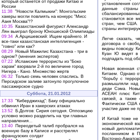
который останется от продажи Китаю и
установления сог
России
данные страны 
11:38
"Новости Калмыкии": Монгольские
сбалансированны
хакеры могли повлиять на конкурс "Мисс
становится все м
Азия Москва"!?
стран, чем США. 
10:35
Казахстанский фигурист Александр
страны интегрирую
Лян выиграл бронзу Юношеской Олимпиады
09:34
А.Арцишевский: Ищем крайнего. И
Легче сказать, 
все-таки казахстанская интеллигенция -
договора о свобо
"говно" или как?
видны повсюду. Ки
08:29
Новый Мажилис Казахстана - три в
Куан Ю видят в 
одном? (мнения экспертов)
подпадать под об
07:22
Исламские террористы из "Боко
харам" взорвали 2-й по величине город
Новая военная с
Нигера - Кано. Множество жертв
Китаем. Однако о
06:32
Только семь человек спаслись. В
"борьбу с террор
Персидском заливе затонуло прогулочное
размышляли над т
пассажирское судно
дяди Сэма. Новы
Суббота, 21.01.2012
АСЕАН плюс Кита
связей, а также
17:33
"Киберджихад": Баку официально
Фактически США н
обвинил Иран в хакерских атаках
участие даже не 
13:52
Б.Долгов: Сирия сегодня. Оппозицию
условно можно разделить на три главных
И Китай тоже не 
направления...
экономической вз
13:40
Переодетый талиб пробрался на
новый дипломати
военную базу в Каписе и расстрелял
посланником в П
французских солдат
Восточно-Азиатс