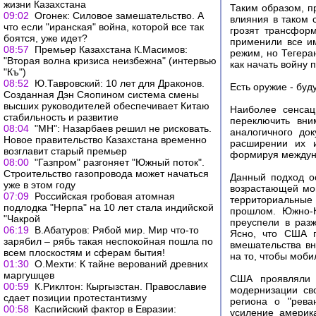
жизни Казахстана
Таким образом, п
09:02
Огонек: Силовое замешательство. А
влияния в таком 
что если "иранская" война, которой все так
грозят трансфор
боятся, уже идет?
применили все им
08:57
Премьер Казахстана К.Масимов:
режим, но Тегера
"Вторая волна кризиса неизбежна" (интервью
как начать войну 
"Къ")
08:52
Ю.Тавровский: 10 лет для Драконов.
Есть оружие - буд
Созданная Дэн Сяопином система смены
высших руководителей обеспечивает Китаю
Наиболее сенсац
стабильность и развитие
переключить вни
08:04
"МН": Назарбаев решил не рисковать.
аналогичного до
Новое правительство Казахстана временно
расширении их и
возглавит старый премьер
формируя междуна
08:00
"Газпром" разгоняет "Южный поток".
Строительство газопровода может начаться
Данный подход о
уже в этом году
возрастающей мощ
07:09
Российская гробовая атомная
территориальные
подлодка "Нерпа" на 10 лет стала индийской
прошлом. Южно-К
"Чакрой
преуспели в разж
06:19
В.Абатуров: Рябой мир. Мир что-то
Ясно, что США п
зарябил – рябь такая неспокойная пошла по
вмешательства вн
всем плоскостям и сферам бытия!
на то, чтобы моби
01:30
О.Мехти: К тайне верований древних
маргушцев
США проявляли т
00:59
К.Риклтон: Кыргызстан. Православие
модернизации св
сдает позиции протестантизму
региона о "рева
00:58
Каспийский фактор в Евразии:
усиление америка