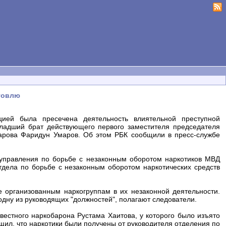
рговлю
цией была пресечена деятельность влиятельной преступной
 младший брат действующего первого заместителя председателя
арова Фаридун Умаров. Об этом РБК сообщили в пресс-службе
управления по борьбе с незаконным оборотом наркотиков МВД
дела по борьбе с незаконным оборотом наркотических средств
е организованным наркогруппам в их незаконной деятельности.
одну из руководящих "должностей", полагают следователи.
естного наркобарона Рустама Хаитова, у которого было изъято
щил, что наркотики были получены от руководителя отделения по