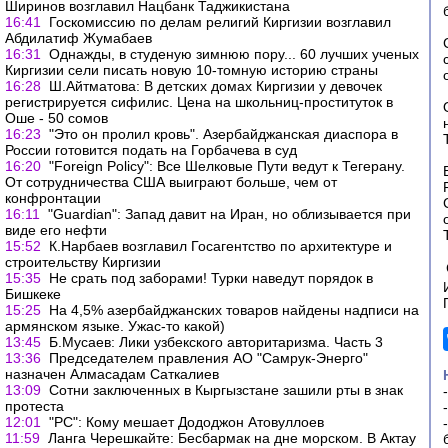
Ширинов возглавил Нацбанк Таджикистана
16:41
Госкомиссию по делам религий Киргизии возглавил
Абдилатиф Жумабаев
16:31
Однажды, в студеную зимнюю пору... 60 лучших ученых
Киргизии сели писать новую 10-томную историю страны
16:28
Ш.Айтматова: В детских домах Киргизии у девочек
регистрируется сифилис. Цена на школьниц-проституток в
Оше - 50 сомов
16:23
"Это он пролил кровь". Азербайджанская диаспора в
России готовится подать на Горбачева в суд
16:20
"Foreign Policy": Все Шелковые Пути ведут к Тегерану.
От сотрудничества США выиграют больше, чем от
конфронтации
16:11
"Guardian": Запад давит на Иран, но облизывается при
виде его нефти
15:52
К.Нарбаев возглавил Госагентство по архитектуре и
строительству Киргизии
15:35
Не срать под заборами! Турки наведут порядок в
Бишкеке
15:25
На 4,5% азербайджанских товаров найдены надписи на
армянском языке. Ужас-то какой)
13:45
Б.Мусаев: Лики узбекского авторитаризма. Часть 3
13:36
Председателем правления АО "Самрук-Энерго"
назначен Алмасадам Саткалиев
13:09
Сотни заключенных в Кыргызстане зашили рты в знак
протеста
12:01
"РС": Кому мешает Дододжон Атовуллоев
11:59
Ланга Черешкайте: Бесбармак на дне морском. В Актау