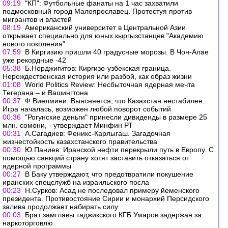
09:19
"КП": Футбольные фанаты на 1 час захватили
подмосковный город Малоярославец. Протестуя против
мигрантов и властей
08:19
Американский университет в Центральной Азии
открывает специально для юных кыргызстанцев "Академию
нового поколения"
07:59
В Киргизию пришли 40 градусные морозы. В Чон-Алае
уже рекордные -42
05:38
Б.Норджигитов: Киргизо-узбекская граница.
Нерождественская история или разбой, как образ жизни
01:08
World Politics Review: Несбыточная ядерная мечта
Тегерана – и Вашингтона
00:37
Ф.Виелмини: Выясняется, что Казахстан нестабилен.
Игра началась, возможен любой поворот событий
00:36
"Рогунские деньги" принесли дивиденды в размере 25
млн. сомони, - утверждает Минфин РТ
00:31
А.Сагадиев: Феникс-Карлыгаш. Загадочная
жизнестойкость казахстанского правительства
00:30
Ю.Паниев: Иранской нефти перекрыли путь в Европу. С
помощью санкций страну хотят заставить отказаться от
ядерной программы
00:27
В Баку утверждают, что предотвратили покушение
иранских спецслужб на израильского посла
00:23
Н.Сурков: Асад не последовал примеру йеменского
президента. Противостояние Сирии и монархий Персидского
залива продолжает набирать силу
00:03
Брат замглавы таджикского КГБ Умаров задержан за
наркоторговлю