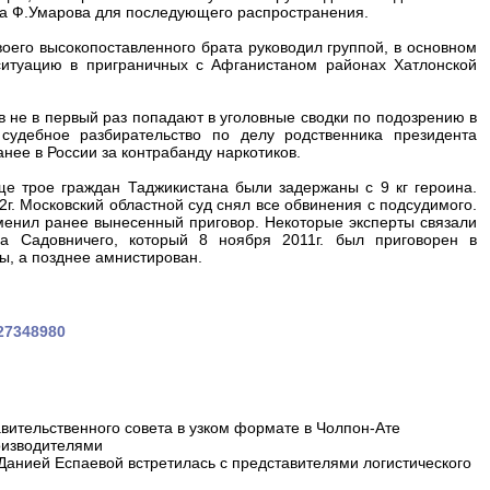
на Ф.Умарова для последующего распространения.
оего высокопоставленного брата руководил группой, в основном
итуацию в приграничных с Афганистаном районах Хатлонской
 не в первый раз попадают в уголовные сводки по подозрению в
 судебное разбирательство по делу родственника президента
ее в России за контрабанду наркотиков.
ще трое граждан Таджикистана были задержаны с 9 кг героина.
2г. Московский областной суд снял все обвинения с подсудимого.
отменил ранее вынесенный приговор. Некоторые эксперты связали
ра Садовничего, который 8 ноября 2011г. был приговорен в
ы, а позднее амнистирован.
327348980
вительственного совета в узком формате в Чолпон-Ате
оизводителями
 Данией Еспаевой встретилась с представителями логистического