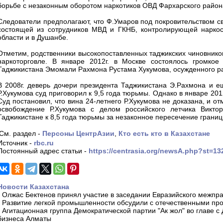
борьбе с незаконным оборотом наркотиков ОВД Фархарского райо
Следователи предполагают, что Ф.Умаров под покровительством св
состоящей из сотрудников МВД и ГКНБ, контролирующей наркос
области и в Душанбе.
Отметим, родственники высокопоставленных таджикских чиновников
наркоторговле. В январе 2012г. в Москве состоялось громкое
Таджикистана Эмомали Рахмона Рустама Хукумова, осужденного ран
В 2008г. деверь дочери президента Таджикистана Э.Рахмона и е
Р.Хукумова суд приговорил к 9,5 года тюрьмы. Однако в январе 201
Суд постановил, что вина 24-летнего Р.Хукумова не доказана, и 
освобождение Р.Хукумова с делом российского летчика Викто
Таджикистане к 8,5 года тюрьмы за незаконное пересечение границ
См. раздел -
Персоны ЦентрАзии
,
Кто есть кто в Казахстане
Источник -
rbc.ru
Постоянный адрес статьи -
https://centrasia.org/newsA.php?st=1
Новости Казахстана
-
Олжас Бектенов принял участие в заседании Евразийского межпра
-
Развитие легкой промышленности обсудили с отечественными пр
-
Агитационная группа Демократической партии "Ак жол" во главе с
бизнеса Алматы