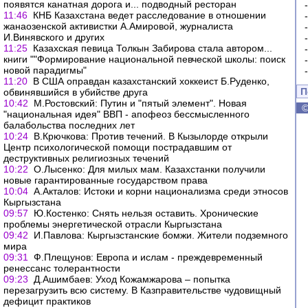
появятся канатная дорога и... подводный ресторан
11:46
КНБ Казахстана ведет расследование в отношении
жанаозенской активистки А.Амировой, журналиста
И.Винявского и других
11:25
Казахская певица Толкын Забирова стала автором...
книги ""Формирование национальной певческой школы: поиск
новой парадигмы"
11:20
В США оправдан казахстанский хоккеист Б.Руденко,
П
обвинявшийся в убийстве друга
10:42
М.Ростовский: Путин и "пятый элемент". Новая
"национальная идея" ВВП - апофеоз бессмысленного
балабольства последних лет
10:24
В.Крючкова: Против течений. В Кызылорде открыли
Центр психологической помощи пострадавшим от
деструктивных религиозных течений
10:22
О.Лысенко: Для милых мам. Казахстанки получили
новые гарантированные государством права
10:04
А.Акталов: Истоки и корни национализма среди этносов
Кыргызстана
09:57
Ю.Костенко: Снять нельзя оставить. Хронические
проблемы энергетической отрасли Кыргызстана
09:42
И.Павлова: Кыргызстанские бомжи. Жители подземного
мира
09:31
Ф.Плещунов: Европа и ислам - преждевременный
ренессанс толерантности
09:23
Д.Ашимбаев: Уход Кожамжарова – попытка
перезагрузить всю систему. В Казправительстве чудовищный
дефицит практиков