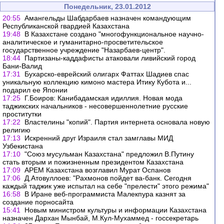
Понедельник, 23.01.2012
20:55
Амангельды Шабдарбаев назначен командующим
Республиканской гвардией Казахстана
19:48
В Казахстане создано "многофункциональное научно-
аналитическое и гуманитарно-просветительское
государственное учреждение "Назарбаев-центр".
18:44
Партизаны-каддафисты атаковали ливийский город
Бани-Валид
17:31
Бухарско-еврейский олигарх Фаттах Шадиев спас
уникальную коллекцию кимоно мастера Итику Кубота и...
подарил ее Японии
17:25
Г.Боиров: Канибадамская идиллия. Новая мода
таджикских начальников - несовершеннолетние русские
проститутки
17:22
Властелины "копий". Партия интернета основала новую
религию
17:13
Искренний друг Израиля стал замглавы МИД
Узбекистана
17:10
"Союз мусульман Казахстана" предложил В.Путину
стать вторым и пожизненным президентом Казахстана
17:09
АРЕМ Казахстана возглавил Мурат Оспанов
17:06
Д.Атовуллоев: "Рахмонов пойдет ва-банк. Сегодня
каждый таджик уже испытал на себе "прелести" этого режима"
16:58
В Иране веб-программиста Малекпура казнят за
создание порносайта
15:41
Новым министром культуры и информации Казахстана
назначен Дархан Мынбай, М.Кул-Мухаммед - госсекретарь