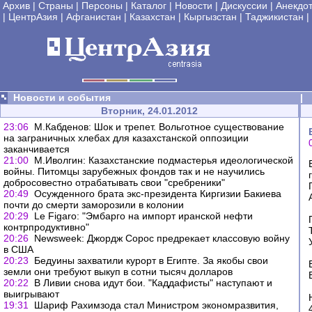
Архив
|
Страны
|
Персоны
|
Каталог
|
Новости
|
Дискуссии
|
Анекдо
|
ЦентрАзия
|
Афганистан
|
Казахстан
|
Кыргызстан
|
Таджикистан
|
Новости и события
|
Вторник, 24.01.2012
23:06
М.Кабденов: Шок и трепет. Вольготное существование
на заграничных хлебах для казахстанской оппозиции
заканчивается
21:00
М.Иволгин: Казахстанские подмастерья идеологической
войны. Питомцы зарубежных фондов так и не научились
добросовестно отрабатывать свои "сребреники"
20:49
Осужденного брата экс-президента Киргизии Бакиева
почти до смерти заморозили в колонии
20:29
Le Figaro: "Эмбарго на импорт иранской нефти
контрпродуктивно"
20:26
Newsweek: Джордж Сорос предрекает классовую войну
в США
20:23
Бедуины захватили курорт в Египте. За якобы свои
земли они требуют выкуп в сотни тысяч долларов
20:22
В Ливии снова идут бои. "Каддафисты" наступают и
выигрывают
19:31
Шариф Рахимзода стал Министром экономразвития,