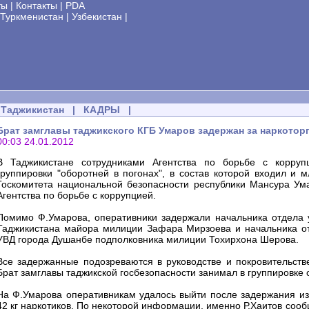
ты
|
Контакты
|
PDA
Туркменистан
|
Узбекистан
|
Таджикистан
|
КАДРЫ
|
Брат замглавы таджикского КГБ Умаров задержан за наркото
00:03 24.01.2012
В Таджикистане сотрудниками Агентства по борьбе с корруп
группировки "оборотней в погонах", в состав которой входил и
Госкомитета национальной безопасности республики Мансура Ум
Агентства по борьбе с коррупцией.
Помимо Ф.Умарова, оперативники задержали начальника отдела 
Таджикистана майора милиции Зафара Мирзоева и начальника от
УВД города Душанбе подполковника милиции Тохирхона Шерова.
Все задержанные подозреваются в руководстве и покровительств
Брат замглавы таджикской госбезопасности занимал в группировке 
На Ф.Умарова оперативникам удалось выйти после задержания изв
42 кг наркотиков. По некоторой информации, именно Р.Хаитов сооб