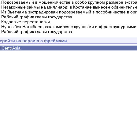
-
Подозреваемый в мошенничестве в особо крупном размере экстра
-
Незаконные займы на миллиард: в Костанае вынесен обвинитель
-
Из Вьетнама экстрадирован подозреваемый в пособничестве в орг
-
Рабочий график главы государства
-
Кадровые перестановки
-
Нурлыбек Налибаев ознакомился с крупными инфраструктурными 
-
Рабочий график главы государства
ерейти на версию с фреймами
©
CentrAsia