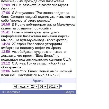
пожизненным президентом Казахстана
17:09
АРЕМ Казахстана возглавил Мурат
Оспанов
17:06
Д.Атовуллоев: "Рахмонов пойдет ва-
банк. Сегодня каждый таджик уже испытал на
себе "прелести" этого режима"
16:58
В Иране веб-программиста Малекпура
казнят за создание порносайта
15:41
Новым министром культуры и
информации Казахстана назначен Дархан
Мынбай, М.Кул-Мухаммед - госсекретарь
14:24
27 стран Евросоюза утвердили
эмбарго на поставку нефти из Ирана
13:59
Азербайджан судорожно пытается
доказать, что проект "Шах Дениз" не
подпадает под антииранские санкции США
13:12
С.Алиев: Гонка за каспийский газ
обостряется
13:06
New York Times: Новый амбициозный
план ЛАГ. Наступит ли мир в Сирии?
Архив
©
CentrAsia
Вверх