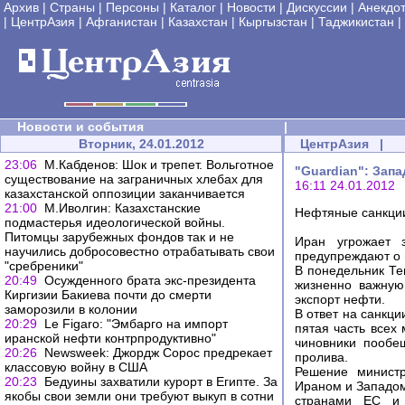
Архив
|
Страны
|
Персоны
|
Каталог
|
Новости
|
Дискуссии
|
Анекдо
|
ЦентрАзия
|
Афганистан
|
Казахстан
|
Кыргызстан
|
Таджикистан
|
Новости и события
|
Вторник, 24.01.2012
ЦентрАзия
|
23:06
М.Кабденов: Шок и трепет. Вольготное
"Guardian": Запа
существование на заграничных хлебах для
16:11 24.01.2012
казахстанской оппозиции заканчивается
21:00
М.Иволгин: Казахстанские
Нефтяные санкции
подмастерья идеологической войны.
Питомцы зарубежных фондов так и не
Иран угрожает 
научились добросовестно отрабатывать свои
предупреждают о 
"сребреники"
В понедельник Те
20:49
Осужденного брата экс-президента
жизненно важную
Киргизии Бакиева почти до смерти
экспорт нефти.
заморозили в колонии
В ответ на санкци
20:29
Le Figaro: "Эмбарго на импорт
пятая часть всех
иранской нефти контрпродуктивно"
чиновники пообе
20:26
Newsweek: Джордж Сорос предрекает
пролива.
классовую войну в США
Решение министр
20:23
Бедуины захватили курорт в Египте. За
Ираном и Западом
якобы свои земли они требуют выкуп в сотни
странами ЕС и 