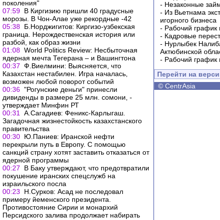
поколения"
-
Незаконные займ
07:59
В Киргизию пришли 40 градусные
-
Из Вьетнама экс
морозы. В Чон-Алае уже рекордные -42
игорного бизнеса
05:38
Б.Норджигитов: Киргизо-узбекская
-
Рабочий график 
граница. Нерождественская история или
-
Кадровые перес
разбой, как образ жизни
-
Нурлыбек Налиб
01:08
World Politics Review: Несбыточная
Актюбинской обла
ядерная мечта Тегерана – и Вашингтона
-
Рабочий график 
00:37
Ф.Виелмини: Выясняется, что
Казахстан нестабилен. Игра началась,
Перейти на верс
возможен любой поворот событий
©
CentrAsia
00:36
"Рогунские деньги" принесли
дивиденды в размере 25 млн. сомони, -
утверждает Минфин РТ
00:31
А.Сагадиев: Феникс-Карлыгаш.
Загадочная жизнестойкость казахстанского
правительства
00:30
Ю.Паниев: Иранской нефти
перекрыли путь в Европу. С помощью
санкций страну хотят заставить отказаться от
ядерной программы
00:27
В Баку утверждают, что предотвратили
покушение иранских спецслужб на
израильского посла
00:23
Н.Сурков: Асад не последовал
примеру йеменского президента.
Противостояние Сирии и монархий
Персидского залива продолжает набирать