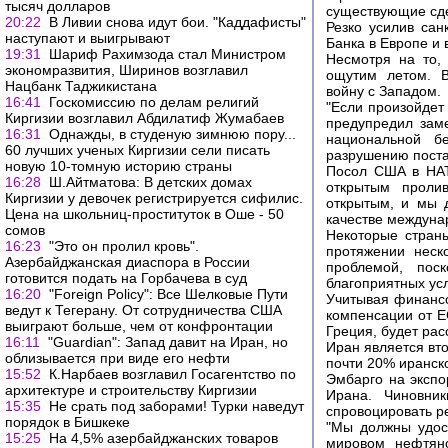
тысяч долларов
существующие сде
20:22
В Ливии снова идут бои. "Каддафисты"
Резко усилив сан
наступают и выигрывают
Банка в Европе и
19:31
Шариф Рахимзода стал Министром
Несмотря на то,
экономразвития, Ширинов возглавил
ощутим летом. В
Нацбанк Таджикистана
войну с Западом.
16:41
Госкомиссию по делам религий
"Если произойдет 
Киргизии возглавил Абдилатиф Жумабаев
предупредил зам
16:31
Однажды, в студеную зимнюю пору...
национальной б
60 лучших ученых Киргизии сели писать
разрушению поста
новую 10-томную историю страны
Посол США в НАТ
16:28
Ш.Айтматова: В детских домах
открытым пролив
Киргизии у девочек регистрируется сифилис.
открытым, и мы 
Цена на школьниц-проституток в Оше - 50
качестве междунар
сомов
Некоторые страны
16:23
"Это он пролил кровь".
протяжении неск
Азербайджанская диаспора в России
проблемой, пос
готовится подать на Горбачева в суд
благоприятных ус
16:20
"Foreign Policy": Все Шелковые Пути
Учитывая финансо
ведут к Тегерану. От сотрудничества США
компенсации от Е
выиграют больше, чем от конфронтации
Греция, будет рас
16:11
"Guardian": Запад давит на Иран, но
Иран является вт
облизывается при виде его нефти
почти 20% иранско
15:52
К.Нарбаев возглавил Госагентство по
Эмбарго на эксп
архитектуре и строительству Киргизии
Ирана. Чиновни
15:35
Не срать под заборами! Турки наведут
спровоцировать ре
порядок в Бишкеке
"Мы должны удост
15:25
На 4,5% азербайджанских товаров
мировом нефтяно