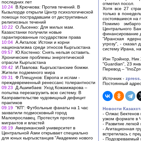
последних лет
отметил посол.
10:24
В.Крючкова: Против течений. В
Хотя все 27 стр
Кызылорде открыли Центр психологической
только в понедел
помощи пострадавшим от деструктивных
состоявшиеся на 
религиозных течений
Помимо эмбарго
10:22
О.Лысенко: Для милых мам.
Центрального Бан
Казахстанки получили новые
финансирование 
гарантированные государством права
"Иранская ядерн
10:04
А.Акталов: Истоки и корни
угрозу", - сказал
национализма среди этносов Кыргызстана
систему Ирана, н
09:57
Ю.Костенко: Снять нельзя оставить.
Хронические проблемы энергетической
Иэн Трэйнор, Ник
отрасли Кыргызстана
"Guardian", 23 ян
09:42
И.Павлова: Кыргызстанские бомжи.
Перевод – "InoZpr
Жители подземного мира
09:31
Ф.Плещунов: Европа и ислам -
Источник -
zpress
преждевременный ренессанс толерантности
Постоянный адрес
09:23
Д.Ашимбаев: Уход Кожамжарова –
попытка перезагрузить всю систему. В
Казправительстве чудовищный дефицит
практиков
09:19
"КП": Футбольные фанаты на 1 час
Новости Казахст
захватили подмосковный город
-
Олжас Бектенов 
Малоярославец. Протестуя против
узком формате в 
мигрантов и властей
-
Развитие легкой
08:19
Американский университет в
-
Агитационная гр
Центральной Азии открывает специально
встретилась с пр
для юных кыргызстанцев "Академию нового
-
Подозреваемый в