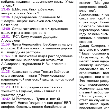
найдены надписи на армянском языке. Ужас-
сказал: "Мы до
то какой)
энергоносителей.
13:45
Б.Мусаев: Лики узбекского
клиентов".
авторитаризма. Часть 3
Американцы и ев
13:36
Председателем правления АО
сократили свой 
"Самрук-Энерго" назначен Алмасадам
отреагирует Кита
Саткалиев
Брюссель отметил
13:09
Сотни заключенных в Кыргызстане
переговоров отно
зашили рты в знак протеста
году закончилис
12:01
"РС": Кому мешает Дододжон
сигналы о возмож
Атовуллоев
всерьез.
11:59
Ланга Черешкайте: Бесбармак на дне
Дэвид Камерон, 
морском. В Актау появятся канатная дорога
выступили с совм
и... подводный ресторан
"Наше послание до
11:46
КНБ Казахстана ведет расследование
Но руководство И
в отношении жанаозенской активистки
целях своей ядер
А.Амировой, журналиста И.Винявского и
Министр иностра
других
согласиться на п
11:25
Казахская певица Толкын Забирова
ограничились тол
стала автором... книги ""Формирование
надеюсь, они вос
национальной певческой школы: поиск новой
Это мнение разде
парадигмы"
стол переговоро
11:20
В США оправдан казахстанский
Усиление давлен
хоккеист Б.Руденко, обвинявшийся в
главный выбор ме
убийстве друга
"Эти ситуации, э
10:42
М.Ростовский: Путин и "пятый
ответ на случай 
элемент". Новая "национальная идея" ВВП -
числе наша, брит
апофеоз бессмысленного балабольства
пролегающим чере