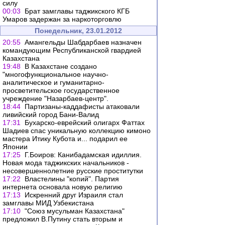
силу
00:03
Брат замглавы таджикского КГБ
Умаров задержан за наркоторговлю
Понедельник, 23.01.2012
20:55
Амангельды Шабдарбаев назначен
командующим Республиканской гвардией
Казахстана
19:48
В Казахстане создано
"многофункциональное научно-
аналитическое и гуманитарно-
просветительское государственное
учреждение "Назарбаев-центр".
18:44
Партизаны-каддафисты атаковали
ливийский город Бани-Валид
17:31
Бухарско-еврейский олигарх Фаттах
Шадиев спас уникальную коллекцию кимоно
мастера Итику Кубота и... подарил ее
Японии
17:25
Г.Боиров: Канибадамская идиллия.
Новая мода таджикских начальников -
несовершеннолетние русские проститутки
17:22
Властелины "копий". Партия
интернета основала новую религию
17:13
Искренний друг Израиля стал
замглавы МИД Узбекистана
17:10
"Союз мусульман Казахстана"
предложил В.Путину стать вторым и