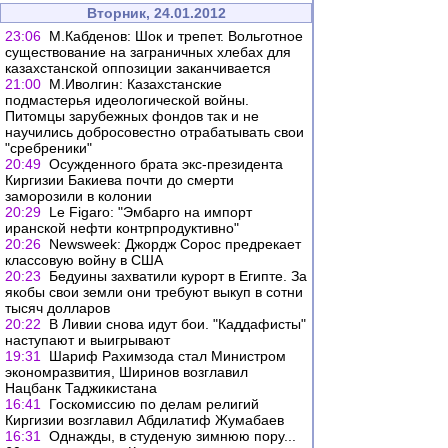
Вторник, 24.01.2012
23:06
М.Кабденов: Шок и трепет. Вольготное
существование на заграничных хлебах для
казахстанской оппозиции заканчивается
21:00
М.Иволгин: Казахстанские
подмастерья идеологической войны.
Питомцы зарубежных фондов так и не
научились добросовестно отрабатывать свои
"сребреники"
20:49
Осужденного брата экс-президента
Киргизии Бакиева почти до смерти
заморозили в колонии
20:29
Le Figaro: "Эмбарго на импорт
иранской нефти контрпродуктивно"
20:26
Newsweek: Джордж Сорос предрекает
классовую войну в США
20:23
Бедуины захватили курорт в Египте. За
якобы свои земли они требуют выкуп в сотни
тысяч долларов
20:22
В Ливии снова идут бои. "Каддафисты"
наступают и выигрывают
19:31
Шариф Рахимзода стал Министром
экономразвития, Ширинов возглавил
Нацбанк Таджикистана
16:41
Госкомиссию по делам религий
Киргизии возглавил Абдилатиф Жумабаев
16:31
Однажды, в студеную зимнюю пору...