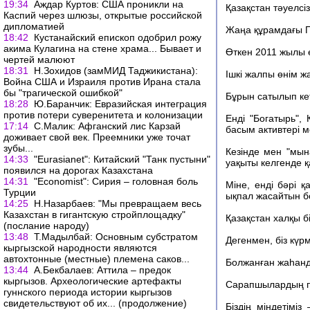
19:34
Аждар Куртов: США проникли на
Қазақстан тәуелсі
Каспий через шлюзы, открытые российской
дипломатией
Жаңа құрамдағы Па
18:42
Кустанайский епископ одобрил рожу
акима Кулагина на стене храма... Бывает и
Өткен 2011 жылы е
чертей малюют
18:31
Н.Зохидов (замМИД Таджикистана):
Ішкі жалпы өнім 
Война США и Израиля против Ирана стала
бы "трагической ошибкой"
Бұрын сатылып кет
18:28
Ю.Баранчик: Евразийская интеграция
против потери суверенитета и колонизации
Енді "Богатырь"
17:14
С.Малик: Афганский лис Карзай
басым активтері м
доживает свой век. Преемники уже точат
зубы...
Кезінде мен "мын
14:33
"Eurasianet": Китайский "Танк пустыни"
уақыты келгенде қ
появился на дорогах Казахстана
14:31
"Economist": Сирия – головная боль
Міне, енді бәрі 
Турции
ықпал жасайтын б
14:25
Н.Назарбаев: "Мы превращаем весь
Казахстан в гигантскую стройплощадку"
Қазақстан халқы б
(послание народу)
13:48
Т.Мадылбай: Основным субстратом
Дегенмен, біз күр
кыргызской народности являются
автохтонные (местные) племена саков...
Болжанған жаһанд
13:44
А.Бекбалаев: Аттила – предок
кыргызов. Археологические артефакты
Сарапшылардың пі
гуннского периода истории кыргызов
свидетельствуют об их... (продолжение)
Біздің міндетімі