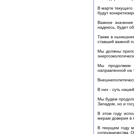
В марте текущего
будут конкретизи
Важное значение
надеюсь, будет об
Также в нынешнем
ставший важной п
Мы должны прило
энерго­экологическ
Мы продолжим р
направленной на 
Внешнеполитическ
В них - суть наше
Мы будем продолж
Западом, но и гос
В этом году исп
мерам доверия в 
В текущем году м
сотрудничества, О