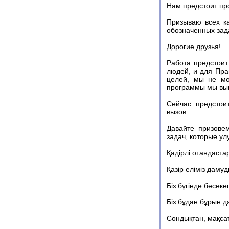
Нам предстоит пр
Призываю всех ка
обозначенных зад
Дорогие друзья!
Работа предстоит
людей, и для Пра
целей, мы не мо
программы мы вы
Сейчас предстои
вызов.
Давайте призове
задач, которые ул
Қадірлі отандаста
Қазір еліміз даму
Біз бүгінде бәсеке
Біз бұдан бұрын д
Сондықтан, мақсат