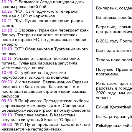
10:29
С.Балмасов: Асада принудили дать
врагам решающий бой
Во-первых, созда
10:25
"РО": Сын таджикского генерала
пойман с 109 кг наркотиков
Во-вторых, содей
10:21
"Къ": Путин погнал волну миграции
вспять
В-третьих, повы
10:18
С.Строкань: Иран сам перекроет кран
центрах экономиче
Западу. Тегеран откажется от поставок
нефти в страны ЕС, не дожидаясь введения
В 2011 году Прогр
эмбарго
10:13
"ХТ": Обещанного в Туркмении много
Вся подготовитель
лет ждут
10:11
Увлажняет, снимает покраснение,
Теперь надо пере
питает... Гульнара Каримова запустила
косметическую линию
Поручаю Правите
10:08
О.Тутубалина: Таджикские
программы.
наркобароны выходят из подполья
09:53
И.Игнатченко: Балканизацию Евразии
Речь также идет 
начинают с Казахстана. Казахстан – это
работать в городе
настоящая кладовая стратегически важных
2020 году, мы д
ресурсов
человек.
09:50
В.Панфилова: Президентские выборы
с предсказуемым результатом. Соперники
Екінші. Қолжетімді
Бердымухамедова играют в пользу фаворита
09:19
Токал вне закона. В Казахстане
Біз жаңа тұрғын үй
вступил в силу новый Кодекс "О браке"
09:00
"КП": Путин предлагает сажать тех, кто
Елімізде жыл сай
наживается на гастарбайтерах