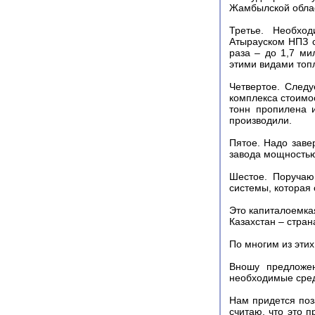
Жамбылской облас
Третье. Необхо
Атырауском НПЗ с
раза – до 1,7 ми
этими видами топ
Четвертое. Следу
комплекса стоимо
тонн пропилена 
производили.
Пятое. Надо заве
завода мощностью
Шестое. Поручаю
системы, которая
Это капиталоемкая
Казахстан – стра
По многим из этих
Вношу предложен
необходимые сред
Нам придется поз
считаю, что это 