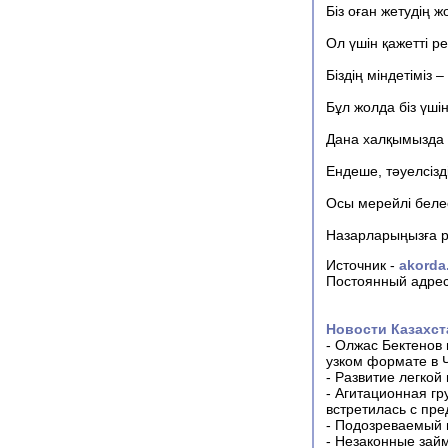
Біз оған жетудің 
Ол үшін қажетті ре
Біздің міндетіміз
Бұл жолда біз үші
Дана халқымызда "
Ендеше, тәуелсізді
Осы мерейлі беле
Назарларыңызға р
Источник -
akorda
Постоянный адрес
Новости Казахст
-
Олжас Бектенов 
узком формате в 
-
Развитие легкой
-
Агитационная гр
встретилась с пр
-
Подозреваемый в
-
Незаконные займ