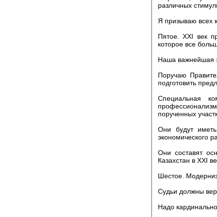
различных стиму
Я призываю всех 
Пятое. ХХI век 
которое все боль
Наша важнейшая з
Поручаю Правите
подготовить пред
Специальная ко
профессионализм
порученных участк
Они будут иметь
экономического ра
Они составят ос
Казахстан в ХXI ве
Шестое. Модерниз
Судьи должны верш
Надо кардинально