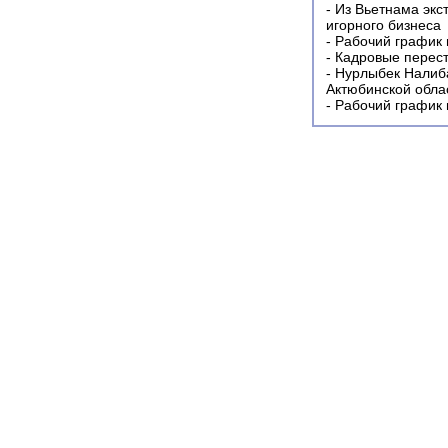
-
Из Вьетнама экс
игорного бизнеса
-
Рабочий график 
-
Кадровые перес
-
Нурлыбек Налиб
Актюбинской обла
-
Рабочий график 