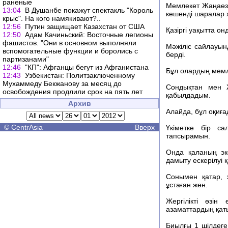
раненые
Мемлекет Жаңаөзе
13:04
В Душанбе покажут спектакль "Король
кешенді шаралар 
крыс". На кого намякивают?..
12:56
Путин защищает Казахстан от США
Қазіргі уақытта о
12:50
Адам Качиньский: Восточные легионы
фашистов. "Они в основном выполняли
Мәжіліс сайлауын
вспомогательные функции и боролись с
берді.
партизанами"
12:46
"КП": Афганцы бегут из Афганистана
Бұл олардың мемл
12:43
Узбекистан: Политзаключенному
Мухаммеду Бекжанову за месяц до
Сондықтан мен Ж
освобождения продлили срок на пять лет
қабылдадым.
Архив
Алайда, бұл оқиғад
©
CentrAsia
Вверх
Үкіметке бір с
тапсырамын.
Онда қаланың эк
дамыту ескерілуі қ
Сонымен қатар, 
ұстаған жөн.
Жергілікті өзін
азаматтардың қат
Биылғы 1 шілдеге