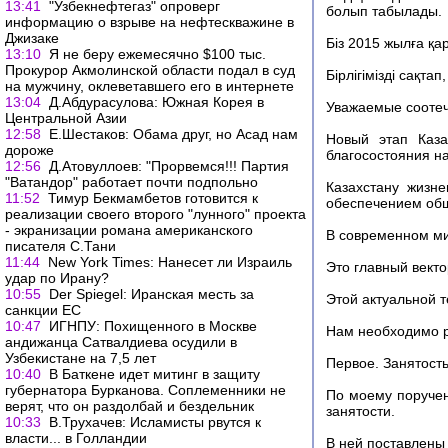
13:41
"Узбекнефтегаз" опроверг
болып табылады.
информацию о взрыве на нефтескважине в
Джизаке
Біз 2015 жылға қа
13:10
Я не беру ежемесячно $100 тыс.
Прокурор Акмолинской области подал в суд
Бірлігімізді сақта
на мужчину, оклеветавшего его в интернете
13:04
Д.Абдурасулова: Южная Корея в
Уважаемые соотеч
Центральной Азии
12:58
Е.Шестаков: Обама друг, но Асад нам
Новый этап Каза
дороже
благосостояния н
12:56
Д.Атовуллоев: "Прорвемся!!! Партия
"Ватандор" работает почти подпольно
Казахстану жизн
11:52
Тимур Бекмамбетов готовится к
обеспечением общ
реализации своего второго "лунного" проекта
- экранизации романа американского
В современном ми
писателя С.Тани
11:44
New York Times: Нанесет ли Израиль
Это главный вект
удар по Ирану?
10:55
Der Spiegel: Иранская месть за
Этой актуальной 
санкции ЕС
10:47
ИГНПУ: Похищенного в Москве
Нам необходимо р
андижанца Сатвалдиева осудили в
Узбекистане на 7,5 лет
Первое. Занятость
10:40
В Баткене идет митинг в защиту
губернатора Бурканова. Соплеменники не
По моему поруче
верят, что он раздолбай и бездельник
занятости.
10:33
В.Трухачев: Исламисты рвутся к
власти... в Голландии
В ней поставлены