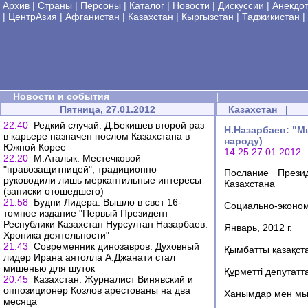
Архив
|
Страны
|
Персоны
|
Каталог
|
Новости
|
Дискуссии
|
Анекдо
|
ЦентрАзия
|
Афганистан
|
Казахстан
|
Кыргызстан
|
Таджикистан
|
Новости и события
|
Пятница, 27.01.2012
Казахстан
|
22:40
Редкий случай. Д.Бекишев второй раз
Н.Назарбаев: "М
в карьере назначен послом Казахстана в
народу)
Южной Корее
14:25 27.01.2012
22:20
М.Аталык: Местечковой
"правозащитницей", традиционно
Послание Прези
руководили лишь меркантильные интересы
Казахстана
(записки отошедшего)
21:58
Будни Лидера. Вышло в свет 16-
Социально-эконом
томное издание "Первый Президент
Республики Казахстан Нурсултан Назарбаев.
Январь, 2012 г.
Хроника деятельности"
21:43
Современник динозавров. Духовный
Қымбатты қазақст
лидер Ирана аятолла А.Джанати стал
мишенью для шуток
Құрметті депутатт
20:45
Казахстан. Журналист Винявский и
оппозиционер Козлов арестованы на два
Ханымдар мен мы
месяца