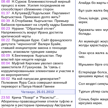
08:48
Н.Сурков: Ближневосточный мирный
Алайда біз жарты 
процесс в коме. Усилия посредников не
способствуют сближению сторон
Бұл үшін жалға бе
01:37
А.Кутуева/Д.Подольская: Парламент
Кыргызстана. Приказано долго жить?
Оның ішінде, ұзақ
00:39
А.Оторбаева: Кыргызстан. Премьер
керек.
Бабанов призывает на службу кадры Бакиева
00:23
Нурани: "Обратный отсчет".
Қаражаты мен мүм
Напряженность вокруг Ирана достигла
болады.
критической черты
00:22
Поднявшая бурю. Сайт французского
Ал мүмкіндігі жоқ
депутата "черноногой" Валери Буайе,
жолды қарастыруы
ставшей инициатором закона о геноциде
армян, атаковали турецкие хакеры
Оған қоса жалға а
00:09
К.Бектемиров: Кыргызстан. Пир
тиіс.
властей при нищете народа
00:04
Муфтий Киргизии уволил своего
Мұнымен бірге ота
заместителя Л.Гуахунова. За "связь с
коррумпированными элементами и участие в
Естеріңізде болса
их мероприятиях"
қаншама жұмыс ор
00:02
На кой папуасам демократия?
Полковник Яура Саса совершил военный
Сол кездегі сияқты
переворот в Папуа-Новой Гвинеи
Тұрғын үйлер салы
Четверг, 26.01.2012
23:50
Крича "Позор!" и "Расисты!"...
Соның бәрін жаңа
Аборигены-правозащитники отняли туфлю и
кірісуіміз керек.
заперли в ресторане премьершу Австралии