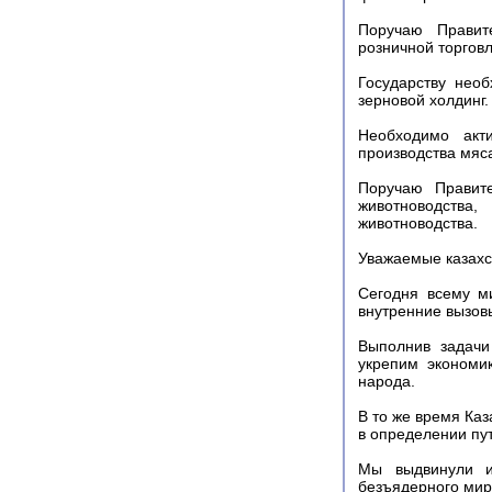
Поручаю Правите
розничной торговл
Государству необ
зерновой холдинг.
Необходимо акти
производства мяс
Поручаю Правите
животноводства
животноводства.
Уважаемые казахс
Сегодня всему м
внутренние вызов
Выполнив задачи
укрепим экономи
народа.
В то же время Каз
в определении пу
Мы выдвинули и
безъядерного мир