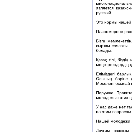
многонационально
является казахс
русский.
Это нормы нашей 
Планомерное разви
Бізге мемлекетті
сыртқы саясаты –
болады.
Қазақ тілі, біздің
меңгергендердің қ
Еліміздегі барлы
Осының бәріне д
Мәселені осылай 
Поручаю Правите
молодежью этих ц
У нас даже нет т
по этим вопросам
Нашей молодежи э
Другим важным 