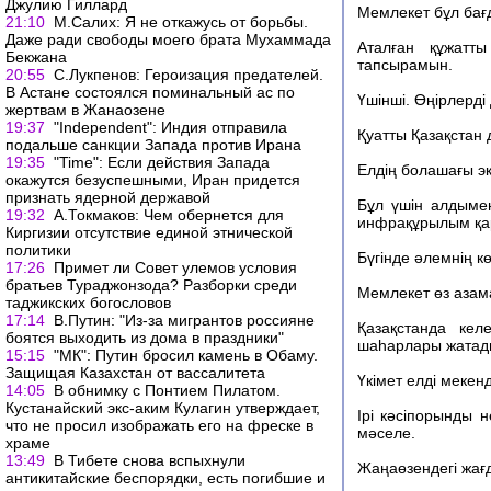
Джулию Гиллард
Мемлекет бұл бағд
21:10
М.Салих: Я не откажусь от борьбы.
Даже ради свободы моего брата Мухаммада
Аталған құжатт
Бекжана
тапсырамын.
20:55
С.Лукпенов: Героизация предателей.
В Астане состоялся поминальный ас по
Үшінші. Өңірлерді
жертвам в Жанаозене
19:37
"Independent": Индия отправила
Қуатты Қазақстан 
подальше санкции Запада против Ирана
19:35
"Time": Если действия Запада
Елдің болашағы э
окажутся безуспешными, Иран придется
признать ядерной державой
Бұл үшін алдыме
19:32
А.Токмаков: Чем обернется для
инфрақұрылым қа
Киргизии отсутствие единой этнической
политики
Бүгінде әлемнің к
17:26
Примет ли Совет улемов условия
братьев Тураджонзода? Разборки среди
Мемлекет өз азама
таджикских богословов
17:14
В.Путин: "Из-за мигрантов россияне
Қазақстанда кел
боятся выходить из дома в праздники"
шаһарлары жатад
15:15
"МК": Путин бросил камень в Обаму.
Защищая Казахстан от вассалитета
Үкімет елді меке
14:05
В обнимку с Понтием Пилатом.
Кустанайский экс-аким Кулагин утверждает,
Ірі кәсіпорынды 
что не просил изображать его на фреске в
мәселе.
храме
13:49
В Тибете снова вспыхнули
Жаңаөзендегі жағд
антикитайские беспорядки, есть погибшие и