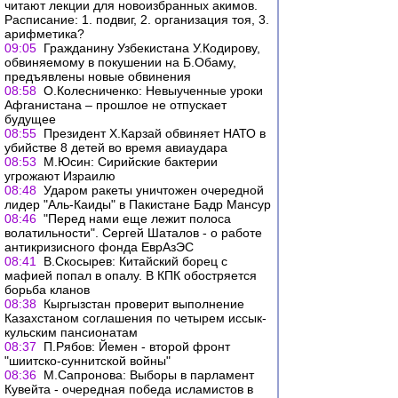
читают лекции для новоизбранных акимов.
Расписание: 1. подвиг, 2. организация тоя, 3.
арифметика?
09:05
Гражданину Узбекистана У.Кодирову,
обвиняемому в покушении на Б.Обаму,
предъявлены новые обвинения
08:58
О.Колесниченко: Невыученные уроки
Афганистана – прошлое не отпускает
будущее
08:55
Президент Х.Карзай обвиняет НАТО в
убийстве 8 детей во время авиаудара
08:53
М.Юсин: Сирийские бактерии
угрожают Израилю
08:48
Ударом ракеты уничтожен очередной
лидер "Аль-Каиды" в Пакистане Бадр Мансур
08:46
"Перед нами еще лежит полоса
волатильности". Сергей Шаталов - о работе
антикризисного фонда ЕврАзЭС
08:41
В.Скосырев: Китайский борец с
мафией попал в опалу. В КПК обостряется
борьба кланов
08:38
Кыргызстан проверит выполнение
Казахстаном соглашения по четырем иссык-
кульским пансионатам
08:37
П.Рябов: Йемен - второй фронт
"шиитско-суннитской войны"
08:36
М.Сапронова: Выборы в парламент
Кувейта - очередная победа исламистов в