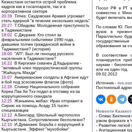
Казахстане остается острой проблема
кадров как в госаппарате, так и в
Посол РФ в РТ в
корпоративном секторе
совместно с Мино
20:39
Times: Саудовская Аравия угрожает
будет включать вы
стать ядерной "в течение нескольких недель"
20:27
Т.Обидова: Молодежная преступность
По словам Ю. Поп
в Таджикистане
вузов в презен
18:02
С.Джураев: Кто стоял за
Параллельно буд
февральскими событиями 1990 года,
государственные
давшими толчек гражданской войне в
образования за с
Таджикистане? (история)
18:00
"АП": Был ли геноцид русского
В соответствии 
населения в Таджикистане?
планируется при
16:22
В Киргизии схвачен Д.Кадыралив -
наукам - биологи
"активный член террористической группы
или на один год.
"Жайшуль Махди"
09.02.2012
15:07
Американские солдаты в Афгане идут
в бой под эсэсовским флагом (фото)
Источник -
rus.ozo
12:28
Спикер Национального собрания
Постоянный адрес
Кореи Пак Хи Тхэ подал в отставку из-за
коррупционного скандала
12:25
Жэньминь жибао: Иран отправил в
Сирию на помощь Асаду 15 тысяч
спецназовцев
Новости Казахст
12:12
А.Бенгард: Школьный чертополох
-
Олжас Бектенов 
Кыргызстана. Сопротивление бесполезно?
узком формате в 
12:10
И.Дуванаев: Борьба с коррупцией в
-
Развитие легкой
Кыргызстане. Эффект "мухобойки"
-
Агитационная гр