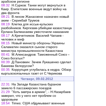
арабском регионе
08:32
Н.Сурков: Танки могут вернуться в
Каир. Египетские военные ведут войну на
два фронта
08:21
В лихом Жанаозене назначен новый
аким - Серикбай Трумов
08:19
Клетка для иссык-кульских
разбойников. Киргизам-убийцам казахстанца
Ерлана Балмахаева ужесточили наказание
08:17
А.Кречетников: Василий Чапаев -
человек и миф
08:15
Новый министр обороны Украины
Саламатин оказался сыном старого
министра промышленности Казахстана
00:41
М.Александров: Таможенный Союз –
Союз богатых?
00:39
Д.Пановкин: Зачем Лукашенко сделал
Бакиева белорусом?
00:35
Коррупция углубилась в недра. Обзор
кыргызскоязычных газет от С.Черикова
Четверг, 09.02.2012
22:31
На Западе Казахстана бураном
замело 6 пассажирских поездов
21:29
"Хоть завтра в армию", - Н.Назарбаев
заверил, что у него нет проблем со
здоровьем
18:54
Times: США обдумывают военные