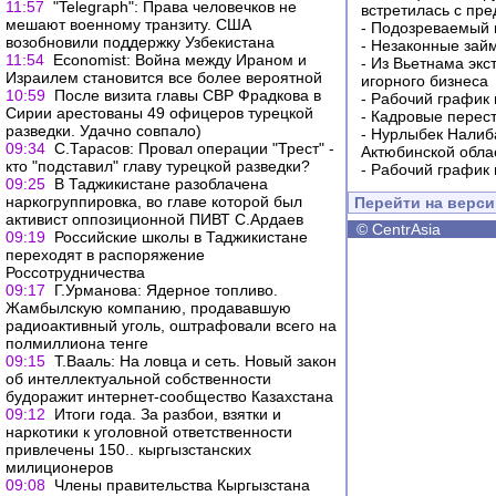
11:57
"Telegraph": Права человечков не
встретилась с пр
мешают военному транзиту. США
-
Подозреваемый в
возобновили поддержку Узбекистана
-
Незаконные займ
11:54
Economist: Война между Ираном и
-
Из Вьетнама экс
Израилем становится все более вероятной
игорного бизнеса
10:59
После визита главы СВР Фрадкова в
-
Рабочий график 
Сирии арестованы 49 офицеров турецкой
-
Кадровые перес
разведки. Удачно совпало)
-
Нурлыбек Налиб
09:34
С.Тарасов: Провал операции "Трест" -
Актюбинской обла
кто "подставил" главу турецкой разведки?
-
Рабочий график 
09:25
В Таджикистане разоблачена
наркогруппировка, во главе которой был
Перейти на верс
активист оппозиционной ПИВТ С.Ардаев
©
CentrAsia
09:19
Российские школы в Таджикистане
переходят в распоряжение
Россотрудничества
09:17
Г.Урманова: Ядерное топливо.
Жамбылскую компанию, продававшую
радиоактивный уголь, оштрафовали всего на
полмиллиона тенге
09:15
Т.Вааль: На ловца и сеть. Новый закон
об интеллектуальной собственности
будоражит интернет-сообщество Казахстана
09:12
Итоги года. За разбои, взятки и
наркотики к уголовной ответственности
привлечены 150.. кыргызстанских
милиционеров
09:08
Члены правительства Кыргызстана