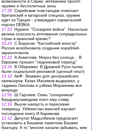
возможности в Сирии, мятежники просят
оружие и бесполетные зоны
17:28
Сирийским повстанцам помогает
британский и катарский спецназ, оружие
идет из Турции - утверждает израильский
портал DEBKA
17:23
Нурани: "Соседняя война". Насколько
велика опасность втягивания сопредельных
стран в иранский кризис?
15:24
С.Борисов: "Каспийский монстр".
Россия возобновила создание кораблей-
экранопланов
15:22
А.Ахметова: Мороз без солнца… В
Евразию пришел "ледниковый период"
13:24
В.Оберемко: В Древней Руси пытки
были социальной рекламой (ценный опыт)
13:10
АиФ: Экзамен для центразийских
премьеров. Казах Масимов выдержал, у
таджика Окилова и узбека Мирзиеева все
впереди
12:55
Ш.Гарлиев: Семь "соперников"
Бердымухамедова поют ему славу
12:16
Выучи наизусть и перескажи
товарищу. Узбекистан взахлеб изучает
последнюю книгу И.Каримова
12:12
Депутат Мадылбеков предлагает
установить в Бишкеке памятник Бишкек
баатыру. А то "многие начали забывать, кем