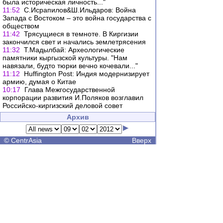
была историческая личность..."
11:52
С.Исрапилов&Ш.Ильдаров: Война
Запада с Востоком – это война государства с
обществом
11:42
Трясущиеся в темноте. В Киргизии
закончился свет и начались землетрясения
11:32
Т.Мадылбай: Археологические
памятники кыргызской культуры. "Нам
навязали, будто тюрки вечно кочевали..."
11:12
Huffington Post: Индия модернизирует
армию, думая о Китае
10:17
Глава Межгосударственной
корпорации развития И.Поляков возглавил
Российско-киргизский деловой совет
Архив
©
CentrAsia
Вверх