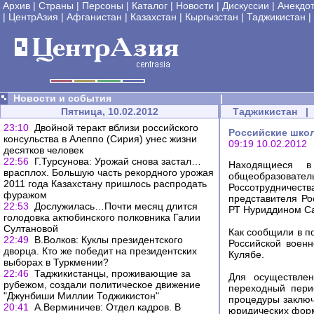
Архив
|
Страны
|
Персоны
|
Каталог
|
Новости
|
Дискуссии
|
Анекдо
|
ЦентрАзия
|
Афганистан
|
Казахстан
|
Кыргызстан
|
Таджикистан
|
Новости и события
|
Пятница, 10.02.2012
Таджикистан
|
23:10
Двойной теракт вблизи российского
Российские школ
консульства в Алеппо (Сирия) унес жизни
09:19 10.02.2012
десятков человек
22:56
Г.Турсунова: Урожай снова застал…
Находящиеся в
врасплох. Большую часть рекордного урожая
общеобразовате
2011 года Казахстану пришлось распродать
Россотрудничес
фуражом
представителя Ро
22:53
Дослужилась…Почти месяц длится
РТ Нуриддином С
голодовка актюбинского полковника Галии
Султановой
Как сообщили в по
22:49
В.Волков: Куклы президентского
Российской воен
дворца. Кто же победит на президентских
Кулябе.
выборах в Туркмении?
22:46
Таджикистанцы, проживающие за
Для осуществлен
рубежом, создали политическое движение
переходный пери
"Джунбиши Миллии Тоджикистон"
процедуры заключ
20:41
А.Верминичев: Отдел кадров. В
юридических форм