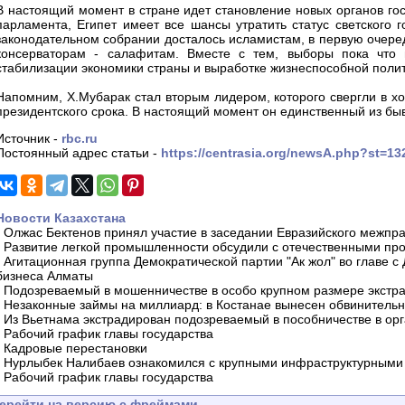
В настоящий момент в стране идет становление новых органов го
парламента, Египет имеет все шансы утратить статус светского 
законодательном собрании досталось исламистам, в первую очеред
консерваторам - салафитам. Вместе с тем, выборы пока что 
стабилизации экономики страны и выработке жизнеспособной полит
Напомним, Х.Мубарак стал вторым лидером, которого свергли в ход
президентского срока. В настоящий момент он единственный из быв
Источник -
rbc.ru
Постоянный адрес статьи -
https://centrasia.org/newsA.php?st=1
Новости Казахстана
-
Олжас Бектенов принял участие в заседании Евразийского межпра
-
Развитие легкой промышленности обсудили с отечественными пр
-
Агитационная группа Демократической партии "Ак жол" во главе с
бизнеса Алматы
-
Подозреваемый в мошенничестве в особо крупном размере экстра
-
Незаконные займы на миллиард: в Костанае вынесен обвинитель
-
Из Вьетнама экстрадирован подозреваемый в пособничестве в орг
-
Рабочий график главы государства
-
Кадровые перестановки
-
Нурлыбек Налибаев ознакомился с крупными инфраструктурными 
-
Рабочий график главы государства
ерейти на версию с фреймами