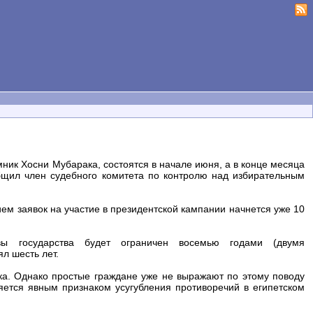
ник Хосни Мубарака, состоятся в начале июня, а в конце месяца
общил член судебного комитета по контролю над избирательным
ем заявок на участие в президентской кампании начнется уже 10
авы государства будет ограничен восемью годами (двумя
л шесть лет.
ка. Однако простые граждане уже не выражают по этому поводу
ляется явным признаком усугубления противоречий в египетском