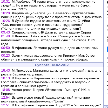
10:31
М.Горбачев: "Я терял власть, я терял расположение
людей… Но я не терял миллиарды, у меня их не было...
(интервью "РС")
10:28
Жертва национализации. Бакиевский прихлебатель
банкир Надель решил судиться с правительством Кыргызстана
10:26
В Душанбе издана замечательная книга. С. Айни
"Сталинская конституция и еврейские трудящиеся"
("Конститутсияи сталини ва яхудихои мехнаткаш")
09:43
Спецпосланник КНР Джун встал на защиту Сирии
01:48
Н.Коньков: Война все ближе. Ситуация все более
напоминает поведение Гитлера накануне 1 сентября 1939
года
00:50
В Афганском Лагмане рухнул еще один американский
вертолет
00:23
Замминистра здравоохранения Киргизии Мамбетов
обвинен в махинациях с квартирами и прочих аферах
Суббота, 18.02.2012
18:43
М.Прохоров: Мигранты должны учить русский язык, а не
резать баранов на улицах
18:19
В Киргизском Парламенте обсуждают новые варианты
Госфлага - сине-красно-белый в звездочках и голубой с
горками и солнышком (фото)
18:08
Асман press: Ширин Айтматова - "манкурт" №1 в
Киргизии
12:54
Вышел в свет новый "казахскоязычный культурно-
познавательный онлайн-журнал "Екпін"
12:51
В.Фарафонов: Кыргызстан: Год 2012 – "охота на ведьм"
П