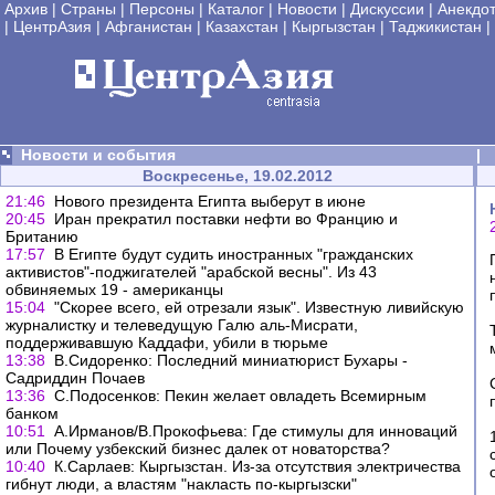
Архив
|
Страны
|
Персоны
|
Каталог
|
Новости
|
Дискуссии
|
Анекдо
|
ЦентрАзия
|
Афганистан
|
Казахстан
|
Кыргызстан
|
Таджикистан
|
Новости и события
|
Воскресенье, 19.02.2012
21:46
Нового президента Египта выберут в июне
20:45
Иран прекратил поставки нефти во Францию и
Британию
17:57
В Египте будут судить иностранных "гражданских
активистов"-поджигателей "арабской весны". Из 43
обвиняемых 19 - американцы
15:04
"Скорее всего, ей отрезали язык". Известную ливийскую
журналистку и телеведущую Галю аль-Мисрати,
поддерживавшую Каддафи, убили в тюрьме
13:38
В.Сидоренко: Последний миниатюрист Бухары -
Садриддин Почаев
13:36
С.Подосенков: Пекин желает овладеть Всемирным
банком
10:51
А.Ирманов/В.Прокофьева: Где стимулы для инноваций
или Почему узбекский бизнес далек от новаторства?
10:40
К.Сарлаев: Кыргызстан. Из-за отсутствия электричества
гибнут люди, а властям "накласть по-кыргызски"