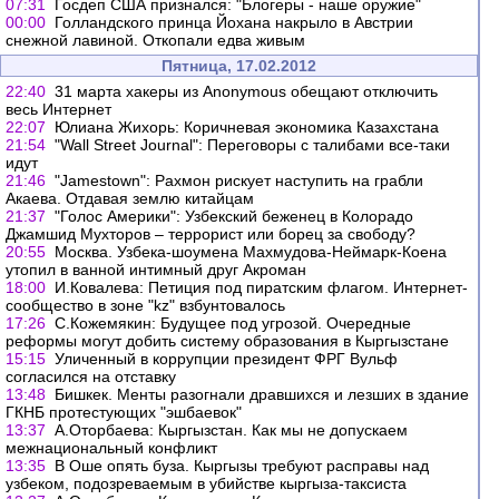
07:31
Госдеп США признался: "Блогеры - наше оружие"
00:00
Голландского принца Йохана накрыло в Австрии
снежной лавиной. Откопали едва живым
Пятница, 17.02.2012
22:40
31 марта хакеры из Anonymous обещают отключить
весь Интернет
22:07
Юлиана Жихорь: Коричневая экономика Казахстана
21:54
"Wall Street Journal": Переговоры с талибами все-таки
идут
21:46
"Jamestown": Рахмон рискует наступить на грабли
Акаева. Отдавая землю китайцам
21:37
"Голос Америки": Узбекский беженец в Колорадо
Джамшид Мухторов – террорист или борец за свободу?
20:55
Москва. Узбека-шоумена Махмудова-Неймарк-Коена
утопил в ванной интимный друг Акроман
18:00
И.Ковалева: Петиция под пиратским флагом. Интернет-
сообщество в зоне "kz" взбунтовалось
17:26
С.Кожемякин: Будущее под угрозой. Очередные
реформы могут добить систему образования в Кыргызстане
15:15
Уличенный в коррупции президент ФРГ Вульф
согласился на отставку
13:48
Бишкек. Менты разогнали дравшихся и лезших в здание
ГКНБ протестующих "эшбаевок"
13:37
А.Оторбаева: Кыргызстан. Как мы не допускаем
межнациональный конфликт
13:35
В Оше опять буза. Кыргызы требуют расправы над
узбеком, подозреваемым в убийстве кыргыза-таксиста