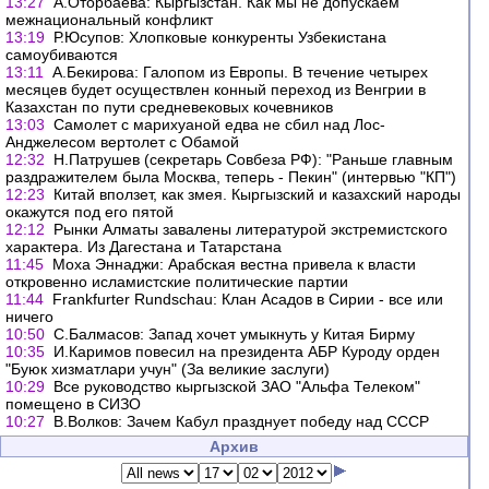
13:27
А.Оторбаева: Кыргызстан. Как мы не допускаем
межнациональный конфликт
13:19
Р.Юсупов: Хлопковые конкуренты Узбекистана
самоубиваются
13:11
А.Бекирова: Галопом из Европы. В течение четырех
месяцев будет осуществлен конный переход из Венгрии в
Казахстан по пути средневековых кочевников
13:03
Самолет с марихуаной едва не сбил над Лос-
Анджелесом вертолет с Обамой
12:32
Н.Патрушев (секретарь Совбеза РФ): "Раньше главным
раздражителем была Москва, теперь - Пекин" (интервью "КП")
12:23
Китай вползет, как змея. Кыргызский и казахский народы
окажутся под его пятой
12:12
Рынки Алматы завалены литературой экстремистского
характера. Из Дагестана и Татарстана
11:45
Моха Эннаджи: Арабская вестна привела к власти
откровенно исламистские политические партии
11:44
Frankfurter Rundschau: Клан Асадов в Сирии - все или
ничего
10:50
С.Балмасов: Запад хочет умыкнуть у Китая Бирму
10:35
И.Каримов повесил на президента АБР Куроду орден
"Буюк хизматлари учун" (За великие заслуги)
10:29
Все руководство кыргызской ЗАО "Альфа Телеком"
помещено в СИЗО
10:27
В.Волков: Зачем Кабул празднует победу над СССР
Архив