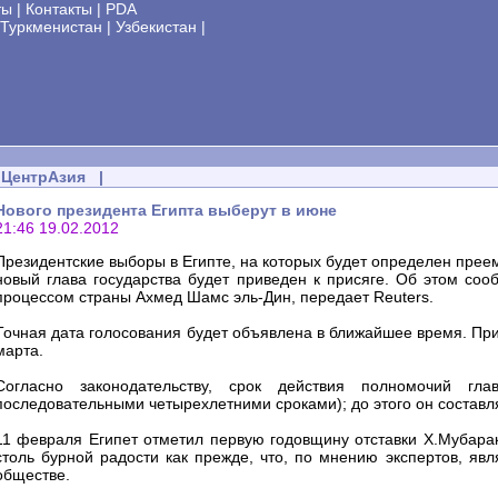
ты
|
Контакты
|
PDA
Туркменистан
|
Узбекистан
|
ЦентрАзия
|
Нового президента Египта выберут в июне
21:46 19.02.2012
Президентские выборы в Египте, на которых будет определен преем
новый глава государства будет приведен к присяге. Об этом со
процессом страны Ахмед Шамс эль-Дин, передает Reuters.
Точная дата голосования будет объявлена в ближайшее время. При
марта.
Согласно законодательству, срок действия полномочий гл
последовательными четырехлетними сроками); до этого он составля
11 февраля Египет отметил первую годовщину отставки Х.Мубара
столь бурной радости как прежде, что, по мнению экспертов, яв
обществе.