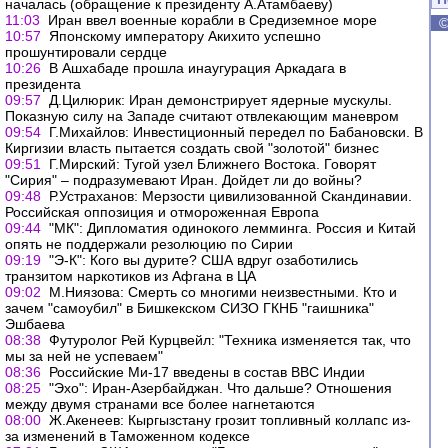
началась (обращение к президенту А.Атамбаеву)
11:03
Иран ввел военные корабли в Средиземное море
10:57
Японскому императору Акихито успешно
прошунтировали сердце
10:26
В Ашхабаде прошла инаугурация Аркадага в
президента
09:57
Д.Цилюрик: Иран демонстрирует ядерные мускулы.
Показную силу на Западе считают отвлекающим маневром
09:54
Г.Михайлов: Инвестиционный передел по Бабановски. В
Киргизии власть пытается создать свой "золотой" бизнес
09:51
Г.Мирский: Тугой узел Ближнего Востока. Говорят
"Сирия" – подразумевают Иран. Дойдет ли до войны?
09:48
Р.Устраханов: Мерзости цивилизованной Скандинавии.
Российская оппозиция и отмороженная Европа
09:44
"МК": Дипломатия одинокого лемминга. Россия и Китай
опять не поддержали резолюцию по Сирии
09:19
"Э-К": Кого вы дурите? США вдруг озаботились
транзитом наркотиков из Афгана в ЦА
09:02
М.Ниязова: Смерть со многими неизвестными. Кто и
зачем "самоубил" в Бишкекском СИЗО ГКНБ "гаишника"
Эшбаева
08:38
Футуролог Рей Курцвейл: "Техника изменяется так, что
мы за ней не успеваем"
08:36
Российские Ми-17 введены в состав ВВС Индии
08:25
"Эхо": Иран-Азербайджан. Что дальше? Отношения
между двумя странами все более нагнетаются
08:00
Ж.Акенеев: Кыргызстану грозит топливный коллапс из-
за изменений в Таможенном кодексе