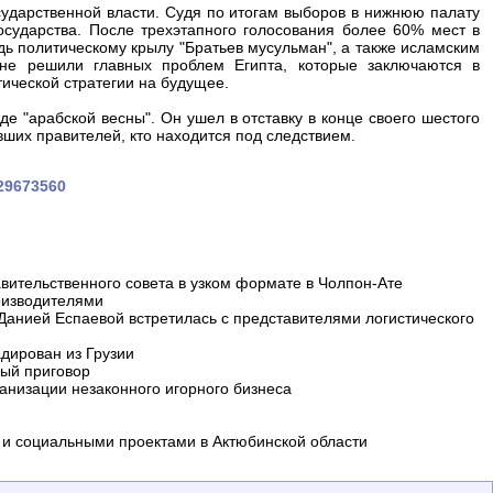
сударственной власти. Судя по итогам выборов в нижнюю палату
государства. После трехэтапного голосования более 60% мест в
ь политическому крылу "Братьев мусульман", а также исламским
не решили главных проблем Египта, которые заключаются в
ической стратегии на будущее.
е "арабской весны". Он ушел в отставку в конце своего шестого
ших правителей, кто находится под следствием.
329673560
вительственного совета в узком формате в Чолпон-Ате
оизводителями
 Данией Еспаевой встретилась с представителями логистического
дирован из Грузии
ный приговор
анизации незаконного игорного бизнеса
и социальными проектами в Актюбинской области