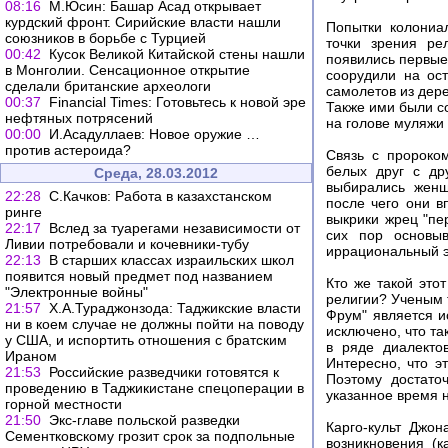
08:16
М.Юсин: Башар Асад открывает
курдский фронт. Сирийские власти нашли
Попытки колониал
союзников в борьбе с Турцией
точки зрения ре
00:42
Кусок Великой Китайской стены нашли
появились первые
в Монголии. Сенсационное открытие
соорудили на ос
сделали британские археологи
самолетов из дер
00:37
Financial Times: Готовьтесь к новой эре
Также ими были с
нефтяных потрясений
на голове муляжи
00:00
И.Асадуллаев: Новое оружие …
против астероида?
Связь с пророко
белых друг с др
Среда, 28.03.2012
выбирались женщ
22:28
С.Качков: Работа в казахстанском
после чего они в
ринге
выкрики жрец "пе
22:17
Вслед за туарегами независимости от
сих пор основыв
Ливии потребовали и кочевники-тубу
иррациональный эл
22:13
В старших классах израильских школ
появится новый предмет под названием
Кто же такой это
"Электронные войны"
религии? Ученым т
21:57
Х.А.Тураджонзода: Таджикские власти
Фрум" является и
ни в коем случае не должны пойти на поводу
исключено, что та
у США, и испортить отношения с братским
в ряде диалекто
Ираном
Интересно, что э
21:53
Российские разведчики готовятся к
Поэтому достато
проведению в Таджикистане спецоперации в
указанное время н
горной местности
21:50
Экс-главе польской разведки
Карго-культ Джон
Сементковскому грозит срок за подпольные
возникновения (к