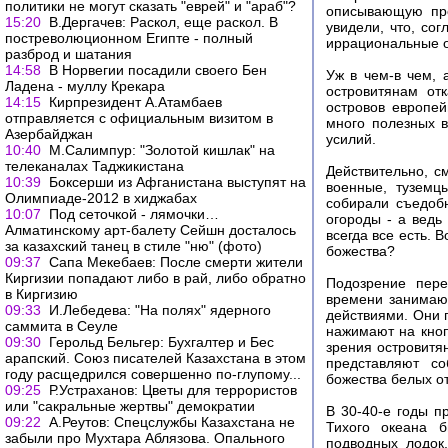
политики не могут сказать "еврей" и "араб"?
описывающую про
15:20
В.Дергачев: Раскол, еще раскол. В
увидели, что, со
постреволюционном Египте - полный
иррациональные от
разброд и шатания
14:58
В Норвегии посадили своего Бен
Уж в чем-в чем, 
Ладена - муллу Крекара
островитянам от
14:15
Кирпрезидент А.Атамбаев
островов европе
отправляется с официальным визитом в
много полезных в
Азербайджан
усилий.
10:40
М.Салимпур: "Золотой кишлак" на
телеканалах Таджикистана
Действительно, с
10:39
Боксерши из Афганистана выступят на
военные, туземц
Олимпиаде-2012 в хиджабах
собирали съедобн
10:07
Под сеточкой - лямочки…
огороды - а ведь
Алматинскому арт-балету Сейшн досталось
всегда все есть. 
за казахский танец в стиле "ню" (фото)
божества?
09:37
Сапа Мекебаев: После смерти жители
Киргизии попадают либо в рай, либо обратно
Подозрение пере
в Киргизию
времени занимают
09:33
И.Лебедева: "На полях" ядерного
действиями. Они п
саммита в Сеуле
нажимают на кноп
09:30
Герольд Бельгер: Бухгалтер и Бес
зрения островитя
арапский. Союз писателей Казахстана в этом
представляют со
году расщедрился совершенно по-глупому...
божества белых от
09:25
Р.Устраханов: Цветы для террористов
или "сакральные жертвы" демократии
В 30-40-е годы п
09:22
А.Реутов: Спецслужбы Казахстана не
Тихого океана 
забыли про Мухтара Аблязова. Опального
подводных лодок,