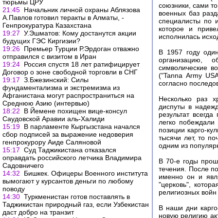
тюрьмы ЦРУ
союзники, сами то
21:45
Начальник личной охраны Аблязова
военных баз разд
А.Павлов готовил теракты в Алматы, -
специалисты по 
Генпрокуратура Казахстана
которое и приве
19:27
У.Эшматов: Кому достанутся акции
исполнилась исход
будущих ГЭС Киргизии?
19:26
Премьер Турции Р.Эрдоган отважно
В 1957 году оди
отправился с визитом в Иран
организацию, 
19:24
Россия спустя 18 лет ратифицирует
символические в
Договор о зоне свободной торговли в СНГ
("Tanna Army USA
19:17
З.Бжезинский: Силы
согласно последо
фундаментализма и экстремизма из
Афганистана могут распространиться на
Несколько раз х
Среднюю Азию (интервью)
диспуты в надежд
18:22
В Йемене похищен вице-консул
результат всегда
Саудовской Аравии аль-Халиди
легко побеждали
15:19
В парламенте Кыргызстана начался
позиции карго-ку
сбор подписей за выражение недоверия
тысячи лет, то п
генпрокурору Аиде Саляновой
одним из популяр
15:17
Суд Таджикистана отказался
оправдать российского летчика Владимира
В 70-е годы прош
Садовничего
течения. После п
14:32
Бишкек. Офицеры Военного института
именно он и явл
вымогают у курсантов деньги по любому
"церковь", котор
поводу
религиозных войн
14:30
Туркменистан готов поставлять в
Таджикистан природный газ, если Узбекистан
В наши дни карго
даст добро на транзит
новую религию ак