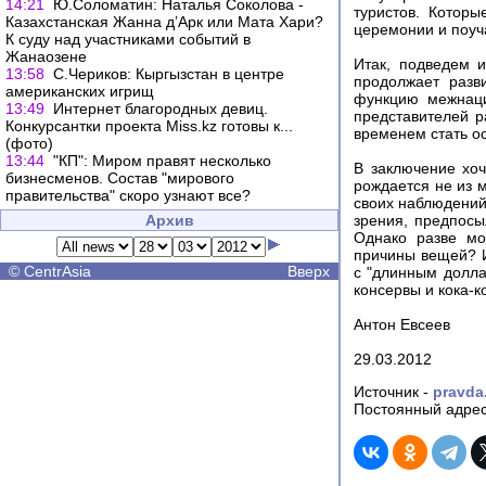
14:21
Ю.Соломатин: Наталья Соколова -
туристов. Котор
Казахстанская Жанна д’Арк или Мата Хари?
церемонии и поуча
К суду над участниками событий в
Жанаозене
Итак, подведем и
13:58
С.Чериков: Кыргызстан в центре
продолжает разв
американских игрищ
функцию межнаци
13:49
Интернет благородных девиц.
представителей р
Конкурсантки проекта Miss.kz готовы к...
временем стать о
(фото)
13:44
"КП": Миром правят несколько
В заключение хоч
бизнесменов. Cостав "мирового
рождается не из м
правительства" скоро узнают все?
своих наблюдений
Архив
зрения, предпосы
Однако разве мо
причины вещей? И
©
CentrAsia
Вверх
с "длинным долла
консервы и кока-к
Антон Евсеев
29.03.2012
Источник -
pravda
Постоянный адрес