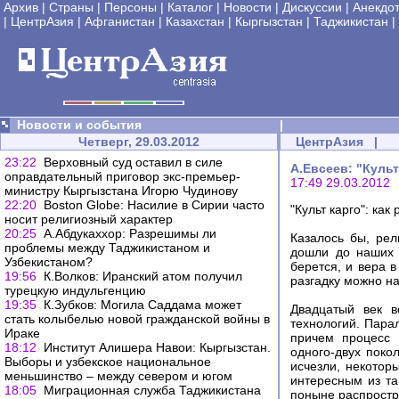
Архив
|
Страны
|
Персоны
|
Каталог
|
Новости
|
Дискуссии
|
Анекдо
|
ЦентрАзия
|
Афганистан
|
Казахстан
|
Кыргызстан
|
Таджикистан
|
Новости и события
|
Четверг, 29.03.2012
ЦентрАзия
|
23:22
Верховный суд оставил в силе
А.Евсеев: "Культ
оправдательный приговор экс-премьер-
17:49 29.03.2012
министру Кыргызстана Игорю Чудинову
22:20
Boston Globe: Насилие в Сирии часто
"Культ карго": как
носит религиозный характер
20:25
А.Абдукаххор: Разрешимы ли
Казалось бы, рел
проблемы между Таджикистаном и
дошли до наших 
Узбекистаном?
берется, и вера 
19:56
К.Волков: Иранский атом получил
разгадку можно на
турецкую индульгенцию
19:35
К.Зубков: Могила Саддама может
Двадцатый век в
стать колыбелью новой гражданской войны в
технологий. Пара
Ираке
причем процесс 
18:12
Институт Алишера Навои: Кыргызстан.
одного-двух поко
Выборы и узбекское национальное
исчезли, некотор
меньшинство – между севером и югом
интересным из так
18:05
Миграционная служба Таджикистана
поныне распростр