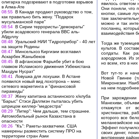
олигарха подозревают в подготовке взрывов
явилось ответом 
в Алма-Ате
Они поняли, что 
08:55
В Канаде продают руководство о том,
кнопки, самые лу
как правильно бить жену. "Подарок
там заключительн
мусульманской паре"
можно и так инте
08:54
В Сирии террористы-"демократы"
посланец, которы
убили асадовского генерала ВВС аль-
взаимодействия б
Абдуллу
08:48
Уральский НИИ "Гидроприбор" - 40 лет
Тогда же туземцев
на защите Родины
культов. В соста
08:47
Минсельхоз Киргизии возглавил
солдаты. Как ра
Аскарбек Жаныбеков
аэродромов. Из э
08:45
В афганском Фарьябе убит в бою
но всем, кто в них
главком Исламского движения Узбекистана
Махдум Нусрат"
Вот тут-то и нач
08:41
Ловушка для лохушки. В Астане
Новой Гвинее (т
появился новый вид лохотрона – микс
Микронезии. Наибо
сетевого маркетинга и "финансовой
на нем подробнее
пирамиды"
08:37
Жену капитана астанинского х/клуба
При зарождении 
"Барыс" Стэси Даллмэн пыталась убить
Манехиви, объяви
шприцом киллер-"медсестра"
откажутся от вс
08:29
"Литер": Чем дальше, тем страшнее.
христианства, раб
Автомобильный рынок Казахстана в
которого все бел
опасности
меланезийское на
08:26
"Къ": Ракеты-захватчики. США
Эффект получился
намерены разместить систему ПРО на
своих денег, пок
территории стран Азии
внутренние район