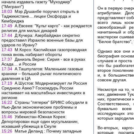
начала издавать газету "Муходжир"
("Мигрант")
Он в первую очер
18:03
Мэр Душанбе поручил открыть в
атрибутами. Де
Таджикистане... лицеи Оксфорда и
представляют соб
Кембриджа
всего лишь косм
17:49
А.Евсеев: "Культ карго" - как рождается
своеобразный ре
религия для милых дикарей
начитанный и об
17:44
Д.Кучера: Азербайджан секретно
мастерски сшивае
предоставил Израилю военные базы для
"Белое братство",
ударов по Ирану?
17:43
М.Корсо: Каспийская газопроводная
Однако все они 
гонка вновь набирает обороты
биография основа
17:37
Даниэль Верне: Сирия - все в руках
случаев и проста
Асада… и России
что бы разбогате
17:34
А.Ташпулатов: Маленькие газовые
второе поколение
краники – большой рычаг политического
и, в большинств
давления в ЦА
совсем другая.
17:19
А.Шустов: Модернизирует ли Россия
Среднюю Азию? Госкомдурь России
Несмотря на то, ч
настаивает на масштабных инвестициях в
них, движение Тук
регионе
них, практически 
16:22
Страны "пятерки" БРИКС обсудили в
Соответственно,
Нью-Дели экономические проблемы и
буквально всем
вопросы мировой безопасности
исследующих это
15:46
Узбекистан-Южная Корея:
которых зародилис
Депортирован еще один мусульманин,
искавший убежища в Сеуле
Во-вторых, карг
15:26
Матье Деланд : Почему западные
которые посчит