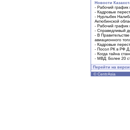
Новости Казахст
-
Рабочий график 
-
Кадровые перес
-
Нурлыбек Налиб
Актюбинской обла
-
Рабочий график 
-
Справедливый до
-
В Правительстве
авиационного топ
-
Кадровые перес
-
Посол РК в РФ Д
-
Когда тайна ста
-
МВД: Более 20 с
Перейти на верс
©
CentrAsia