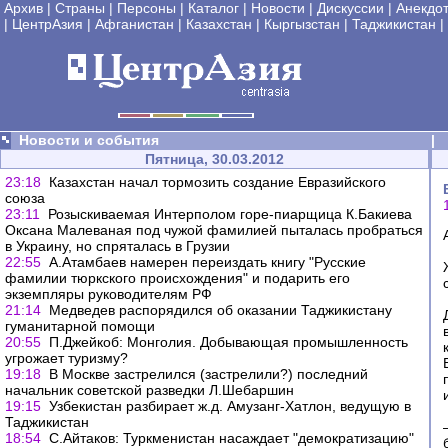
Архив
|
Страны
|
Персоны
|
Каталог
|
Новости
|
Дискуссии
|
Анекдо
|
ЦентрАзия
|
Афганистан
|
Казахстан
|
Кыргызстан
|
Таджикистан
|
Новости и события
|
Пятница, 30.03.2012
23:18
Казахстан начал тормозить создание Евразийского
союза
23:11
Розыскиваемая Интерполом горе-пиарщица К.Бакиева
Оксана Малеваная под чужой фамилией пыталась пробраться
в Украину, но спряталась в Грузии
22:55
А.Атамбаев намерен переиздать книгу "Русские
фамилии тюркского происхождения" и подарить его
экземпляры руководителям РФ
21:14
Медведев распорядился об оказании Таджикистану
гуманитарной помощи
20:55
П.Джейкоб: Монголия. Добывающая промышленность
угрожает туризму?
19:18
В Москве застрелился (застрелили?) последний
начальник советской разведки Л.Шебаршин
19:15
Узбекистан разбирает ж.д. Амузанг-Хатлон, ведущую в
Таджикистан
18:54
С.Айтаков: Туркменистан насаждает "демократизацию"