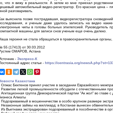
то, что я вижу в реальности. А затем ко мне приехал родственни
дешевый автомобильный видео-регистратор. Его красная цена – пят
мной разговаривать.
Как выяснила позже пострадавшая, видеорегистратора сновидений
исследования, и ученым даже удалось записать на видео какие
электронные чипы в головы больных эпилепсией. Руководитель п
компактной машины для записи снов ученым еще очень далеко.
Наша героиня не стала обращаться в правоохранительные органы,
№ 55 (17413) от 30.03.2012
Рустем ОМАРОВ, Астана
Источник -
Экспресс-К
Постоянный адрес статьи -
https://centrasia.org/newsA.php?st=1
Новости Казахстана
-
Олжас Бектенов принял участие в заседании Евразийского межпра
-
Развитие легкой промышленности обсудили с отечественными пр
-
Агитационная группа Демократической партии "Ак жол" во главе с
бизнеса Алматы
-
Подозреваемый в мошенничестве в особо крупном размере экстра
-
Незаконные займы на миллиард: в Костанае вынесен обвинитель
-
Из Вьетнама экстрадирован подозреваемый в пособничестве в орг