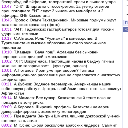
беспробудной эйфории, толерантной ереси и пьяного угара
10:47
"Э-К": Шпаргалка с госсекретом. За утечку ответов
прошлогоднего ЕНТ сядут 2 чиновника минобраза и 2
офицера КНБ Казахстана
10:45
Тропою Ольги Тахтаджиевой. Мировые подиумы ждут
П
казахстанских красавиц (фото)
10:31
"АН": Таджикских гастарбайтеров готовят для России
ударными темпами
10:17
С.Айтаков: Роль "Рухнамы" в коневодстве. В
Туркменистане высшее образование стало заложником
идеологии
10:10
Т.Кадыри: "Бача пош". Афганцы без сыновей
переодевают дочерей в мальчиков
10:02
"ХТ": Вокруг наса. Настоящий насчы в бакджу птичьи
какашки не заворачивает... (культура, однако)
10:01
А.Потапов: Иран уже приговорен? Тактика
информационного рассеяния уже не справляется с наглостью
американцев
09:21
А.Дубнов: Водяное перемирие. Американцы нашли
себе новую работу в Центральной Азии после того, как покинут
Афганистан
09:14
М.Мамаев: Бес купюр. Казахстанский тенге пока не
попадает в зону риска
09:09
А.Королев: Широкий профиль. Казахстан намерен
диверсифицировать экономику моногородов
09:05
Президента Венгрии Шмитта лишили докторской ученой
степени за плагиат
09:02
М.Юсин: Сирия расколола арабских лидеров. Саммит