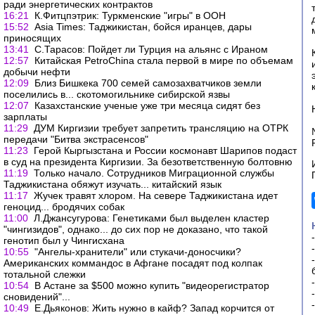
ради энергетических контрактов
16:21
К.Фитцпэтрик: Туркменские "игры" в ООН
15:52
Asia Times: Таджикистан, бойся иранцев, дары
приносящих
13:41
С.Тарасов: Пойдет ли Турция на альянс с Ираном
12:57
Китайская PetroChina стала первой в мире по объемам
добычи нефти
12:09
Близ Бишкека 700 семей самозахватчиков земли
поселились в... скотомогильнике сибирской язвы
12:07
Казахстанские ученые уже три месяца сидят без
зарплаты
11:29
ДУМ Киргизии требует запретить трансляцию на ОТРК
передачи "Битва экстрасенсов"
11:23
Герой Кыргызстана и России космонавт Шарипов подаст
в суд на президента Киргизии. За безответственную болтовню
11:19
Только начало. Сотрудников Миграционной службы
Таджикистана обяжут изучать... китайский язык
11:17
Жучек травят хлором. На севере Таджикистана идет
геноцид... бродячих собак
11:00
Л.Джансугурова: Генетиками был выделен кластер
"чингизидов", однако... до сих пор не доказано, что такой
генотип был у Чингисхана
10:55
"Ангелы-хранители" или стукачи-доносчики?
Американских коммандос в Афгане посадят под колпак
тотальной слежки
10:54
В Астане за $500 можно купить "видеорегистратор
сновидений"...
10:49
Е.Дьяконов: Жить нужно в кайф? Запад корчится от