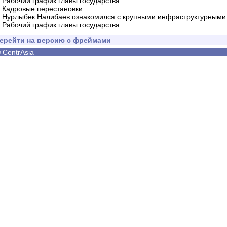
-
Рабочий график главы государства
-
Кадровые перестановки
-
Нурлыбек Налибаев ознакомился с крупными инфраструктурными 
-
Рабочий график главы государства
ерейти на версию с фреймами
©
CentrAsia