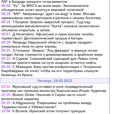
ЛАГ в Багдаде оказался полусаммитом
08:58
"Къ": За BRICS во всем мире. Экономическое
объединение хочет заняться мировой политикой
08:28
"МН": Американцы "дуют на воду" в Азии. Москва
заревновала своих партнеров в регионе к своему богатому
08:16
Т.Кучуков: Широко закрытый процесс. Суд над
зачинщиками жанаозенского "бунта" сначала громогласно
объявили открытым, а затем...
00:57
Д.Нечитайло: Афганские и пакистанские талибы
торжествуют. Дипломатический прорыв в Катаре
00:28
Яководы Нарынской области с трудом продают
уникальных яков по цене коровы
00:25
З.Гельман: Эмират, "Аль-Джазира" и верные полки
солдат. Катар стремится к доминированию в арабском мире
00:22
Н.Сурков: Сомалийский сценарий для Ливии готов.
Главным препятствием на пути анархии остается нефть
00:20
С.Мамедов: Баку против конфронтации с Тегераном.
Азербайджан не хочет, чтобы на его территорию хлынули
беженцы из Ирана
Четверг, 29.03.2012
23:22
Верховный суд оставил в силе оправдательный
приговор экс-премьер-министру Кыргызстана Игорю Чудинову
22:20
Boston Globe: Насилие в Сирии часто носит
религиозный характер
20:25
А.Абдукаххор: Разрешимы ли проблемы между
Таджикистаном и Узбекистаном?
19:56
К.Волков: Иранский атом получил турецкую