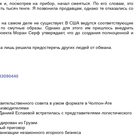
к и, посмотрев на прибор, начал смеяться. По его словам, это
ь тысяч тенге. Я позвонила продавцам, однако те отказались со
 на самом деле не существует. В США ведутся соответствующие
-то смутные образы. Однако для этого им пришлось внедрить
роекта Моран Серф утверждает, что до создания полноценной и
 а лишь решила предостеречь других людей от обмана.
333090440
вительственного совета в узком формате в Чолпон-Ате
оизводителями
 Данией Еспаевой встретилась с представителями логистического
дирован из Грузии
ный приговор
анизации незаконного игорного бизнеса