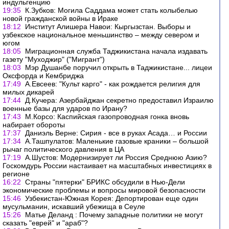
индульгенцию
19:35
К.Зубков: Могила Саддама может стать колыбелью
новой гражданской войны в Ираке
18:12
Институт Алишера Навои: Кыргызстан. Выборы и
узбекское национальное меньшинство – между севером и
югом
18:05
Миграционная служба Таджикистана начала издавать
газету "Муходжир" ("Мигрант")
18:03
Мэр Душанбе поручил открыть в Таджикистане... лицеи
Оксфорда и Кембриджа
17:49
А.Евсеев: "Культ карго" - как рождается религия для
милых дикарей
17:44
Д.Кучера: Азербайджан секретно предоставил Израилю
военные базы для ударов по Ирану?
17:43
М.Корсо: Каспийская газопроводная гонка вновь
набирает обороты
17:37
Даниэль Верне: Сирия - все в руках Асада… и России
17:34
А.Ташпулатов: Маленькие газовые краники – большой
рычаг политического давления в ЦА
17:19
А.Шустов: Модернизирует ли Россия Среднюю Азию?
Госкомдурь России настаивает на масштабных инвестициях в
регионе
16:22
Страны "пятерки" БРИКС обсудили в Нью-Дели
экономические проблемы и вопросы мировой безопасности
15:46
Узбекистан-Южная Корея: Депортирован еще один
мусульманин, искавший убежища в Сеуле
15:26
Матье Деланд : Почему западные политики не могут
сказать "еврей" и "араб"?