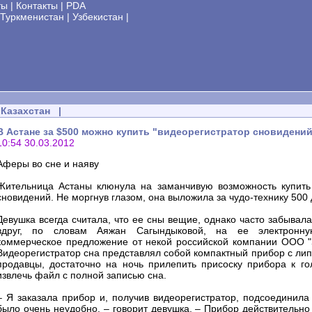
ты
|
Контакты
|
PDA
Туркменистан
|
Узбекистан
|
Казахстан
|
В Астане за $500 можно купить "видеорегистратор сновидений"
10:54 30.03.2012
Аферы во сне и наяву
Жительница Астаны клюнула на заманчивую возможность купить
сновидений. Не моргнув глазом, она выложила за чудо-технику 500
Девушка всегда считала, что ее сны вещие, однако часто забывал
вдруг, по словам Аяжан Сагындыковой, на ее электронн
коммерческое предложение от некой российской компании ООО "
Видеорегистратор сна представлял собой компактный прибор с лип
продавцы, достаточно на ночь прилепить присоску прибора к го
извлечь файл с полной записью сна.
– Я заказала прибор и, получив видеорегистратор, подсоединила 
было очень неудобно, – говорит девушка. – Прибор действительно