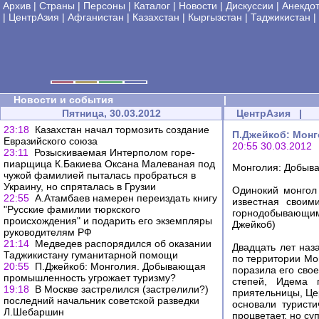
Архив
|
Страны
|
Персоны
|
Каталог
|
Новости
|
Дискуссии
|
Анекдо
|
ЦентрАзия
|
Афганистан
|
Казахстан
|
Кыргызстан
|
Таджикистан
|
Новости и события
|
Пятница, 30.03.2012
ЦентрАзия
|
23:18
Казахстан начал тормозить создание
П.Джейкоб: Мон
Евразийского союза
20:55 30.03.2012
23:11
Розыскиваемая Интерполом горе-
пиарщица К.Бакиева Оксана Малеваная под
Монголия: Добыв
чужой фамилией пыталась пробраться в
Украину, но спряталась в Грузии
Одинокий монгол 
22:55
А.Атамбаев намерен переиздать книгу
известная своим
"Русские фамилии тюркского
горнодобывающи
происхождения" и подарить его экземпляры
Джейкоб)
руководителям РФ
21:14
Медведев распорядился об оказании
Двадцать лет наз
Таджикистану гуманитарной помощи
по территории Мон
20:55
П.Джейкоб: Монголия. Добывающая
поразила его сво
промышленность угрожает туризму?
степей, Идема 
19:18
В Москве застрелился (застрелили?)
приятельницы, Цер
последний начальник советской разведки
основали турист
Л.Шебаршин
процветает, но су