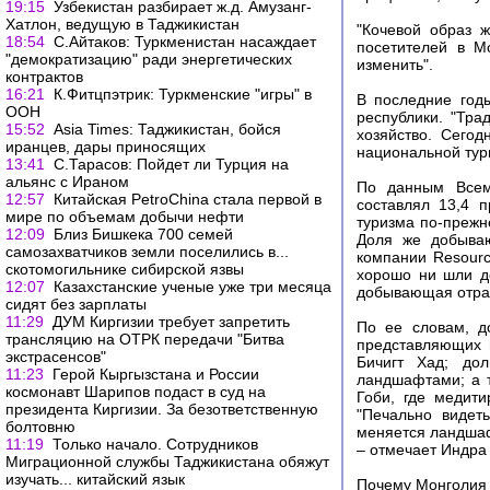
19:15
Узбекистан разбирает ж.д. Амузанг-
Хатлон, ведущую в Таджикистан
"Кочевой образ 
18:54
С.Айтаков: Туркменистан насаждает
посетителей в М
"демократизацию" ради энергетических
изменить".
контрактов
16:21
К.Фитцпэтрик: Туркменские "игры" в
В последние год
ООН
республики. "Тра
15:52
Asia Times: Таджикистан, бойся
хозяйство. Сегод
иранцев, дары приносящих
национальной тури
13:41
С.Тарасов: Пойдет ли Турция на
альянс с Ираном
По данным Всеми
12:57
Китайская PetroChina стала первой в
составлял 13,4 
мире по объемам добычи нефти
туризма по-прежн
12:09
Близ Бишкека 700 семей
Доля же добываю
самозахватчиков земли поселились в...
компании Resourc
скотомогильнике сибирской язвы
хорошо ни шли де
12:07
Казахстанские ученые уже три месяца
добывающая отрас
сидят без зарплаты
11:29
ДУМ Киргизии требует запретить
По ее словам, д
трансляцию на ОТРК передачи "Битва
представляющих 
экстрасенсов"
Бичигт Хад; до
11:23
Герой Кыргызстана и России
ландшафтами; а т
космонавт Шарипов подаст в суд на
Гоби, где медити
президента Киргизии. За безответственную
"Печально видет
болтовню
меняется ландшафт
11:19
Только начало. Сотрудников
– отмечает Индра
Миграционной службы Таджикистана обяжут
изучать... китайский язык
Почему Монголия 