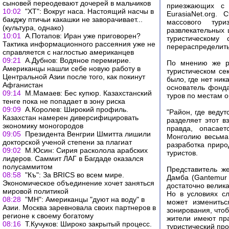
сыновей переодевают дочерей в мальчиков
приезжающих с 
10:02
"ХТ": Вокруг наса. Настоящий насчы в
EurasiaNet.org.
бакджу птичьи какашки не заворачивает...
массового тури
(культура, однако)
развлекательных 
10:01
А.Потапов: Иран уже приговорен?
туристическому
Тактика информационного рассеяния уже не
перераспределить
справляется с наглостью американцев
09:21
А.Дубнов: Водяное перемирие.
По мнению же ря
Американцы нашли себе новую работу в
туристическом се
Центральной Азии после того, как покинут
было, где нет ник
Афганистан
основатель фонда
09:14
М.Мамаев: Бес купюр. Казахстанский
туров по местам о
тенге пока не попадает в зону риска
09:09
А.Королев: Широкий профиль.
"Район, где веду
Казахстан намерен диверсифицировать
разделяет этот в
экономику моногородов
правда, опасает
09:05
Президента Венгрии Шмитта лишили
Монголию весьма 
докторской ученой степени за плагиат
разработка приро
09:02
М.Юсин: Сирия расколола арабских
туристов.
лидеров. Саммит ЛАГ в Багдаде оказался
полусаммитом
Представитель ж
08:58
"Къ": За BRICS во всем мире.
Дамба (Gantemur
Экономическое объединение хочет заняться
достаточно велика
мировой политикой
Но в условиях сл
08:28
"МН": Американцы "дуют на воду" в
может изменитьс
Азии. Москва заревновала своих партнеров в
зонирования, что
регионе к своему богатому
жители имеют пра
08:16
Т.Кучуков: Широко закрытый процесс.
туристический про