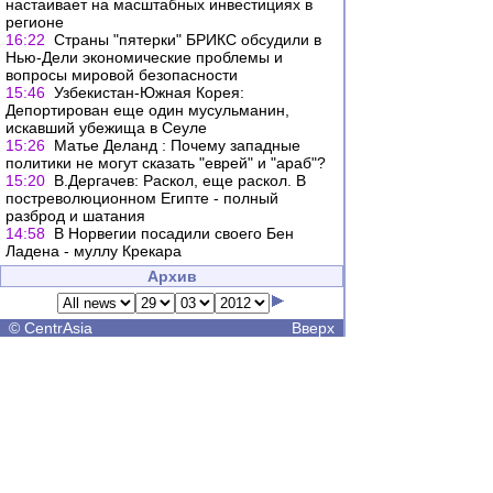
настаивает на масштабных инвестициях в
регионе
16:22
Страны "пятерки" БРИКС обсудили в
Нью-Дели экономические проблемы и
вопросы мировой безопасности
15:46
Узбекистан-Южная Корея:
Депортирован еще один мусульманин,
искавший убежища в Сеуле
15:26
Матье Деланд : Почему западные
политики не могут сказать "еврей" и "араб"?
15:20
В.Дергачев: Раскол, еще раскол. В
постреволюционном Египте - полный
разброд и шатания
14:58
В Норвегии посадили своего Бен
Ладена - муллу Крекара
Архив
©
CentrAsia
Вверх