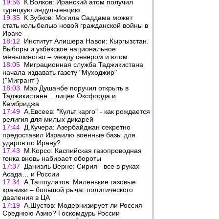
19:56
К.Волков: Иранский атом получил
турецкую индульгенцию
19:35
К.Зубков: Могила Саддама может
стать колыбелью новой гражданской войны в
Ираке
18:12
Институт Алишера Навои: Кыргызстан.
Выборы и узбекское национальное
меньшинство – между севером и югом
18:05
Миграционная служба Таджикистана
начала издавать газету "Муходжир"
("Мигрант")
18:03
Мэр Душанбе поручил открыть в
Таджикистане... лицеи Оксфорда и
Кембриджа
17:49
А.Евсеев: "Культ карго" - как рождается
религия для милых дикарей
17:44
Д.Кучера: Азербайджан секретно
предоставил Израилю военные базы для
ударов по Ирану?
17:43
М.Корсо: Каспийская газопроводная
гонка вновь набирает обороты
17:37
Даниэль Верне: Сирия - все в руках
Асада… и России
17:34
А.Ташпулатов: Маленькие газовые
краники – большой рычаг политического
давления в ЦА
17:19
А.Шустов: Модернизирует ли Россия
Среднюю Азию? Госкомдурь России