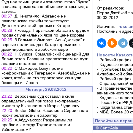
Суд над зачинщиками жанаозенского "бунта"
сначала громогласно объявили открытым, а
От редактора:
затем...
Перли Джейкоб яв
00:57
Д.Нечитайло: Афганские и
30.03.2012
пакистанские талибы торжествуют.
Дипломатический прорыв в Катаре
Источник -
russian
00:28
Яководы Нарынской области с трудом
Постоянный адрес
продают уникальных яков по цене коровы
00:25
З.Гельман: Эмират, "Аль-Джазира" и
верные полки солдат. Катар стремится к
доминированию в арабском мире
00:22
Н.Сурков: Сомалийский сценарий для
Новости Казахст
Ливии готов. Главным препятствием на пути
-
Рабочий график 
анархии остается нефть
-
Кадровые перес
00:20
С.Мамедов: Баку против
-
Нурлыбек Налиб
конфронтации с Тегераном. Азербайджан не
Актюбинской обла
хочет, чтобы на его территорию хлынули
-
Рабочий график 
беженцы из Ирана
-
Справедливый до
-
В Правительстве
Четверг, 29.03.2012
авиационного топ
23:22
Верховный суд оставил в силе
-
Кадровые перес
оправдательный приговор экс-премьер-
-
Посол РК в РФ Д
министру Кыргызстана Игорю Чудинову
-
Когда тайна ста
22:20
Boston Globe: Насилие в Сирии часто
-
МВД: Более 20 с
носит религиозный характер
20:25
А.Абдукаххор: Разрешимы ли
Перейти на верс
проблемы между Таджикистаном и
©
CentrAsia
Узбекистаном?