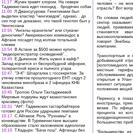
11:17
Жучек травят хлором. На севере
человек – не мо
Таджикистана идет геноцид... бродячих собак
отрасль? Вот вопр
11:00
Л.Джансугурова: Генетиками был
выделен кластер "чингизидов", однако... до
По словам людей,
сих пор не доказано, что такой генотип был у
сектор оказывае
Чингисхана
людей, прививае
10:55
"Ангелы-хранители" или стукачи-
становятся кв
доносчики? Американских коммандос в
высокооплачивае
Афгане посадят под колпак тотальной
говорит Энебиш.
слежки
компании.
10:54
В Астане за $500 можно купить
"видеорегистратор сновидений"...
Транспортные и 
10:49
Е.Дьяконов: Жить нужно в кайф?
добывающей отра
Запад корчится от беспробудной эйфории,
[золотомедного м
толерантной ереси и пьяного угара
местные тарифы
10:47
"Э-К": Шпаргалка с госсекретом. За
обслуживанию дру
утечку ответов прошлогоднего ЕНТ сядут 2
открытые в Улан-
чиновника минобраза и 2 офицера КНБ
меняют ситуации 
Казахстана
положение вещей 
10:45
Тропою Ольги Тахтаджиевой.
Мировые подиумы ждут казахстанских
Перекосу в показ
красавиц (фото)
иностранцы, прие
10:31
"АН": Таджикских гастарбайтеров
визам. По офици
готовят для России ударными темпами
процента из кот
10:17
С.Айтаков: Роль "Рухнамы" в
координационног
коневодстве. В Туркменистане высшее
большинство при
образование стало заложником идеологии
10:10
Т.Кадыри: "Бача пош". Афганцы без
"Большинство из