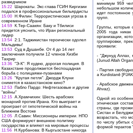
разведчиком
минимум 959 чел
15:22
Шарокаты. Экс-глава ГСИН Киргизии
небольшом количе
подался в профессиональные бильярдисты
идет постоянное 
15:00
Н.Филин: Террористическая угроза в
групп.
современном Иране
14:59
К.Тер-Саакян: Баку и Тбилиси
Группы, которые 
придется уяснить, что Иран региональный
2005 года никак
лидер
организации, ко
13:54
2:1. Таджикистан героически одолел
группировки, пре
Мальдивы!
проявили:
13:53
Суд в Душанбе. От 4 до 14 лет
заключения получили 12 членов Хизби
- "Джунуд Аллах,
Тахрир
(Junud Allah Organi
13:36
"Э-К": Я худею, дорогая полиция. В
Казахстане продолжается беспощадная
- Партия свободной
борьба с полицаями-пузанами
a Kurdistanê [PJAK
13:26
"Крутая петля". Джордж Клуни
снимется в казахстанском кино?
- Арабское движен
12:53
Пабло Пардо: Нефтегазовые и другие
Ahvaz).
"войны"
12:15
А.Храмчихин: Шесть арабских
Одной из особенн
монархий против Ирана. Кто выиграет и
этническая сост
проиграет от гипотетической войны на
страны, где прож
Ближнем Востоке
Систан и Белуджи
12:05
Л.Савин: Миссионеры империи. НПО
возрастать, что м
США формируют внешнюю политику
по числу убитых
государства и влияют на мировые процессы
формой терактов 
11:56
Н.Курбанова: В Кыргызстане никогда