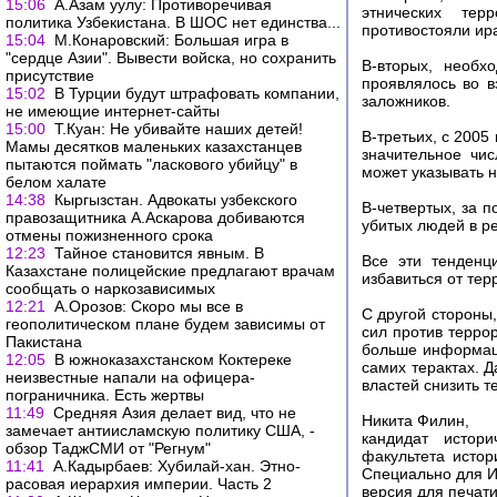
15:06
А.Азам уулу: Противоречивая
этнических тер
политика Узбекистана. В ШОС нет единства...
противостояли ир
15:04
М.Конаровский: Большая игра в
"сердце Азии". Вывести войска, но сохранить
В-вторых, необх
присутствие
проявлялось во в
15:02
В Турции будут штрафовать компании,
заложников.
не имеющие интернет-сайты
15:00
Т.Куан: Не убивайте наших детей!
В-третьих, с 200
Мамы десятков маленьких казахстанцев
значительное чис
пытаются поймать "ласкового убийцу" в
может указывать 
белом халате
14:38
Кыргызстан. Адвокаты узбекского
В-четвертых, за 
правозащитника А.Аскарова добиваются
убитых людей в ре
отмены пожизненного срока
12:23
Тайное становится явным. В
Все эти тенденц
Казахстане полицейские предлагают врачам
избавиться от тер
сообщать о наркозависимых
12:21
А.Орозов: Скоро мы все в
С другой стороны
геополитическом плане будем зависимы от
сил против терро
Пакистана
больше информаци
12:05
В южноказахстанском Коктереке
самих терактах. 
неизвестные напали на офицера-
властей снизить т
пограничника. Есть жертвы
11:49
Средняя Азия делает вид, что не
Никита Филин,
замечает антиисламскую политику США, -
кандидат истор
обзор ТаджСМИ от "Регнум"
факультета истор
11:41
А.Кадырбаев: Хубилай-хан. Этно-
Специально для И
расовая иерархия империи. Часть 2
версия для печат