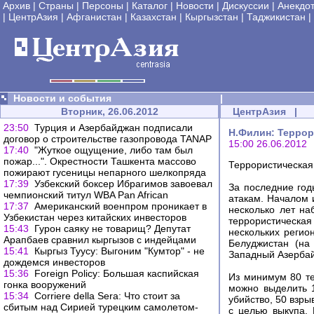
Архив
|
Страны
|
Персоны
|
Каталог
|
Новости
|
Дискуссии
|
Анекдо
|
ЦентрАзия
|
Афганистан
|
Казахстан
|
Кыргызстан
|
Таджикистан
|
Новости и события
|
Вторник, 26.06.2012
ЦентрАзия
|
23:50
Турция и Азербайджан подписали
Н.Филин: Террор
договор о строительстве газопровода TANAP
15:00 26.06.2012
17:40
"Жуткое ощущение, либо там был
пожар...". Окрестности Ташкента массово
Террористическая
пожирают гусеницы непарного шелкопряда
17:39
Узбекский боксер Ибрагимов завоевал
За последние год
чемпионский титул WBA Pan African
атакам. Началом 
17:37
Американский военпром проникает в
несколько лет на
Узбекистан через китайских инвесторов
террористическа
15:43
Гурон саяку не товарищ? Депутат
нескольких регио
Арапбаев сравнил кыргызов с индейцами
Белуджистан (на
15:41
Кыргыз Туусу: Выгоним "Кумтор" - не
Западный Азербай
дождемся инвесторов
15:36
Foreign Policy: Большая каспийская
Из минимум 80 те
гонка вооружений
можно выделить 
15:34
Corriere della Sera: Что стоит за
убийство, 50 взр
сбитым над Сирией турецким самолетом-
с целью выкупа. 