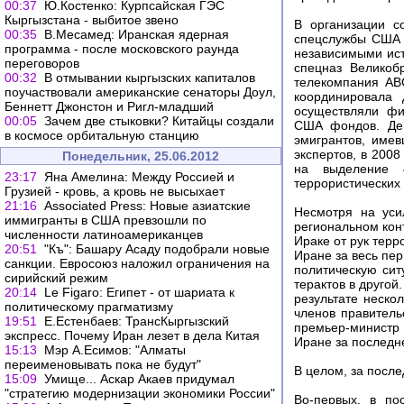
00:37
Ю.Костенко: Курпсайская ГЭС
Кыргызстана - выбитое звено
В организации с
00:35
В.Месамед: Иранская ядерная
спецслужбы США 
программа - после московского раунда
независимыми ист
переговоров
спецназ Великоб
00:32
В отмывании кыргызских капиталов
телекомпания AB
поучаствовали американские сенаторы Доул,
координировала 
Беннетт Джонстон и Ригл-младший
осуществляли фи
00:05
Зачем две стыковки? Китайцы создали
США фондов. Ден
в космосе орбитальную станцию
эмигрантов, име
экспертов, в 200
Понедельник, 25.06.2012
на выделение 
23:17
Яна Амелина: Между Россией и
террористических 
Грузией - кровь, а кровь не высыхает
21:16
Associated Press: Новые азиатские
Несмотря на уси
иммигранты в США превзошли по
региональном конт
численности латиноамериканцев
Ираке от рук терр
20:51
"Къ": Башару Асаду подобрали новые
Иране за весь пер
санкции. Евросоюз наложил ограничения на
политическую сит
сирийский режим
терактов в другой
20:14
Le Figaro: Египет - от шариата к
результате неско
политическому прагматизму
членов правитель
19:51
Е.Естенбаев: ТрансКыргызский
премьер-министр 
экспресс. Почему Иран лезет в дела Китая
Иране за последн
15:13
Мэр А.Есимов: "Алматы
переименовывать пока не будут"
В целом, за посл
15:09
Умище... Аскар Акаев придумал
"стратегию модернизации экономики России"
Во-первых, в по