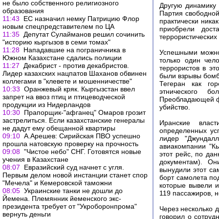
не было собственного религиозного
Другую динамику 
образования
Партия свободной
11:43
ЕС назначил немку Патрицию Флор
практически никак
новым спецпредставителем по ЦА
приобрели дост
11:35
Депутат Сулайманов решил сочинить
террористических
"историю кыргызов в семи томах"
11:28
Нападавшие на пограничника в
Успешными можно 
Южном Казахстане сдались полиции
только один чело
11:27
Декабрист - против декабристов.
террористов в э
Лидер казахских нацпатов Шаханов обвинен
были взрывы бомб
коллегами в "клевете и мошенничестве"
Тегеран как го
10:33
Оранжевый кряк. Кыргызстан ввел
этнического бо
запрет на ввоз птиц и птицеводческой
Преобладающей фо
продукции из Нидерландов
убийство.
10:30
Прапорщик-"афганец" Омаров грозит
застрелиться. Если казахстанские генералы
Иранские власт
не дадут ему обещанной квартиры
определенных ус
09:10
А.Арешев: Сирийская ПВО успешно
лидер "Джундал
прошла натовскую проверку на прочность
авиакомпании "К
09:08
"Чистое небо" СНГ. Готовятся новые
этот рейс, по д
учения в Казахстане
документам). Он
08:07
Евразийский суд начнет с угля.
вынудили этот са
Первым делом новой инстанции станет спор
борт самолета по
"Мечела" и Кемеровской таможни
которые вывели и
08:05
Украинские танки не дошли до
119 пассажиров, н
Йемена. Племянник йеменского экс-
президента требует от "Укроборонпрома"
Через несколько 
вернуть деньги
говорил о сотруд