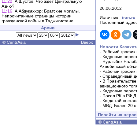
11:20
А.Шустов: Что ждет Центральную
Азию?
26.06.2012
11:16
А.Абдукаххор: Братские могилы.
Непрочитанные страницы истории
Источник -
iran.ru
гражданской войны в Таджикистане
Постоянный адрес
Архив
©
CentrAsia
Вверх
Новости Казахст
-
Рабочий график 
-
Кадровые перес
-
Нурлыбек Налиб
Актюбинской обла
-
Рабочий график 
-
Справедливый до
-
В Правительстве
авиационного топ
-
Кадровые перес
-
Посол РК в РФ Д
-
Когда тайна ста
-
МВД: Более 20 с
Перейти на верс
©
CentrAsia