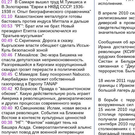
01:27
В Самаре вышел труд М.Тумшиса и
исполнение.
В.Золотарева "Евреи в НКВД СССР. 1936-
1938 гг. Опыт биографического справочника"
В апреле 2010 си
01:10
Казахстанские металлурги готовы
религиозными экс
бастовать против индуса Миттала и дальше
диверсий в пров
00:53
"РГ": Брат или не брат. Новый
свидетельствующи
президент Египта самоисключился из
значительное кол
"Братьев-мусульман"
00:49
С.Скрипкина: Дорога в сказку.
Сообщения об аре
Кыргызские власти обещают сделать Иссык-
Ирана достаточн
Куль безопасной зоной
революции (КСИР
00:46
Г.Михайлов: Экс-мэра Бишкека не
курдских боевиков
спасла депутатская неприкосновенность.
Систан и Белудж
Разгоревшийся в Киргизии коррупционный
связанная с "Дж
скандал грозит перерасти в политический
террористов. Были
00:45
С.Мамедов: Баку похоронил Nabucco.
Азербайджан проложит собственный
18 июля 2011 год
газопровод в Европу TANAP
границы с Ираком
00:42
Ю.Борисов: Правда о "вашингтонском
большой лагерь д
обкоме". Какую действительную роль играет
Америка в революционных, демократических
В борьбе с терр
и других процессах современного мира
вооруженных сил 
00:40
Ю.Свешникова: Ислам, новая весна и
15 июля 2010 год
старая революция. События на Ближнем
(столице провин
Востоке в контексте культурных ценностей
получили ранени
00:38
"НГ": "Фантом" наводит тень на
сентября 2010 го
Башара Асада. Североатлантический альянс
столкновениях с 
получил повод для военной интервенции
бригадный генера