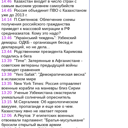
14:46
Казахстан входит в число стран с
самым высоким уровнем самоубийств
14:45
Россия объединит ПВО с Казахстаном
уже до 2013 г.
14:14
П.Святенков: Облегчение схемы
получения российского гражданства
приведет к массовой миграции в РФ
среднеазиатов. Кому это надо?
13:46
"Украiнський тиждень": Узбекский
демарш. ОДКБ - организация бесед и
деклараций, но не дела...
13:44
Родственники президента Каримова
подались в бега
13:39
"Time": Затерянные в Афганистане -
советские ветераны предыдущей войны
проводят сравнения
13:38
"Yeni Safak": "Демократическая весна"
в исламском мире
13:35
New York Times: Россия отправляет
военные корабли на маневры близ Сирии
13:20
Ученые Узбекистана смастерили
уникальный солнечный опреснитель
13:15
М.Сергалиев: Об идеологическом
вакууме, пропаганде и еще кое о чем.
Казахстану явно не хватает героев
12:06
А.Реутов: У египетских военных
отвоевали парламент. "Братья-мусульмане"
бросили открытый вызов армии