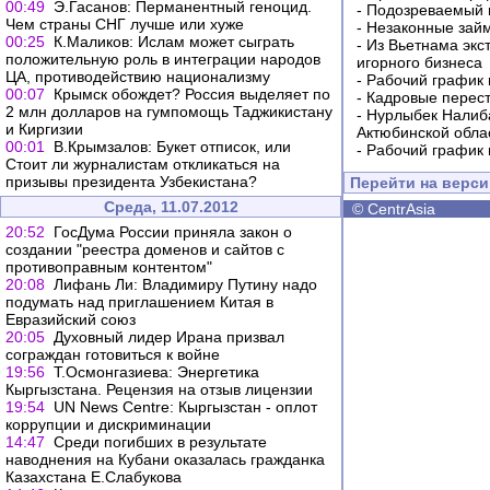
00:49
Э.Гасанов: Перманентный геноцид.
-
Подозреваемый в
Чем страны СНГ лучше или хуже
-
Незаконные займ
00:25
К.Маликов: Ислам может сыграть
-
Из Вьетнама экс
положительную роль в интеграции народов
игорного бизнеса
ЦА, противодействию национализму
-
Рабочий график 
00:07
Крымск обождет? Россия выделяет по
-
Кадровые перес
2 млн долларов на гумпомощь Таджикистану
-
Нурлыбек Налиб
и Киргизии
Актюбинской обла
00:01
В.Крымзалов: Букет отписок, или
-
Рабочий график 
Стоит ли журналистам откликаться на
призывы президента Узбекистана?
Перейти на верс
Среда, 11.07.2012
©
CentrAsia
20:52
ГосДума России приняла закон о
создании "реестра доменов и сайтов с
противоправным контентом"
20:08
Лифань Ли: Владимиру Путину надо
подумать над приглашением Китая в
Евразийский союз
20:05
Духовный лидер Ирана призвал
сограждан готовиться к войне
19:56
Т.Осмонгазиева: Энергетика
Кыргызстана. Рецензия на отзыв лицензии
19:54
UN News Centre: Кыргызстан - оплот
коррупции и дискриминации
14:47
Среди погибших в результате
наводнения на Кубани оказалась гражданка
Казахстана Е.Слабукова