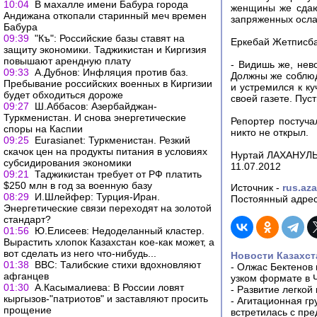
10:04
В махалле имени Бабура города
женщины же сдаю
Андижана откопали старинный меч времен
запряженных ослам
Бабура
09:39
"Къ": Российские базы ставят на
Еркебай Жетписбае
защиту экономики. Таджикистан и Киргизия
повышают арендную плату
- Видишь же, нев
09:33
А.Дубнов: Инфляция против баз.
Должны же соблюд
Пребывание российских военных в Киргизии
и устремился к к
будет обходиться дороже
своей газете. Пус
09:27
Ш.Аббасов: Азербайджан-
Туркменистан. И снова энергетические
Репортер постуча
споры на Каспии
никто не открыл.
09:25
Еurasianet: Туркменистан. Резкий
скачок цен на продукты питания в условиях
Нуртай ЛАХАНУЛ
субсидирования экономики
11.07.2012
09:21
Таджикистан требует от РФ платить
$250 млн в год за военную базу
Источник -
rus.aza
08:29
И.Шлейфер: Турция-Иран.
Постоянный адрес
Энергетические связи переходят на золотой
стандарт?
01:56
Ю.Елисеев: Недоделанный кластер.
Вырастить хлопок Казахстан кое-как может, а
вот сделать из него что-нибудь...
Новости Казахст
01:38
ВВС: Талибские стихи вдохновляют
-
Олжас Бектенов 
афганцев
узком формате в 
01:30
А.Касымалиева: В России ловят
-
Развитие легкой
кыргызов-"патриотов" и заставляют просить
-
Агитационная гр
прощение
встретилась с пр