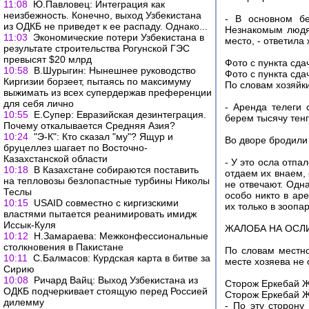
11:08
Ю.Павловец: Интеграция как
неизбежность. Конечно, выход Узбекистана
- В основном бе
из ОДКБ не приведет к ее распаду. Однако...
Незнакомым людям
11:03
Экономические потери Узбекистана в
место, - ответила
результате строительства Рогунской ГЭС
превысят $20 млрд
Фото с пункта сда
10:58
В.Шурыгин: Нынешнее руководство
Фото с пункта сда
Киргизии борзеет, пытаясь по максимуму
​​По словам хозяй
выжимать из всех супердержав преференции
для себя лично
- Аренда телеги 
10:55
Е.Супер: Евразийская дезинтеграция.
берем тысячу тенге
Почему откалывается Средняя Азия?
10:24
"Э-К": Кто сказал "му"? Ящур и
Во дворе бродили
бруцеллез шагает по Восточно-
Казахстанской области
- У это осла отпа
10:18
В Казахстане собираются поставить
отдаем их внаем,
на тепловозы безлопастные турбины Николы
не отвечают. Одн
Теслы
особо никто в аре
10:15
USAID совместно с киргизскими
их только в зоопар
властями пытается реанимировать имидж
Иссык-Куля
ЖАЛОБА НА ОСЛ
10:12
Н.Замараева: Межконфессиональные
столкновения в Пакистане
По словам местно
10:11
С.Балмасов: Курдская карта в битве за
месте хозяева не 
Сирию
10:08
Ричард Вайц: Выход Узбекистана из
Сторож Еркебай Ж
ОДКБ подчеркивает стоящую перед Россией
Сторож Еркебай Ж
дилемму
​​- По эту сторо