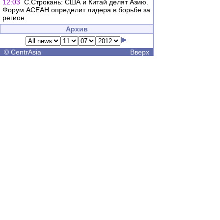
12:03
С.Строкань: США и Китай делят Азию.
Форум АСЕАН определит лидера в борьбе за
регион
Архив
©
CentrAsia
Вверх