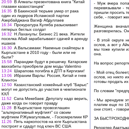
20:59
В Алматы презентована книга "Китай
- Муж вчера поп
глазами казахстанцев"
перевязывали - те
16:35
В Бакинской тюрьме умер от рака
пришли просить тел
один из лидеров Исламской партии
себе, - говорит ж
Азербайджана Вагиф Абдуллаев
16:34
Прокуратура Куляба разыскивает
Женщина вначале
пятерых беглых солдат
разговорилась. Он
16:32
Н.Лаханулы: Бизнес 21 века. Жители
поселка Абай зарабатывают сдачей в аренду
- В этой округе 
ишаков
ослов, а вот у Ай
16:30
А.Вальсамаки: Наемные снайперы в
мы тоже купили их
Кыргызстане в 2010 году - были или не
она.
были?
15:58
Паранджи будут в рюшечку. Катарские
На вопрос репорте
ваххабиты приобрели дом моды Valentino
13:24
Шарапова погибла в ДТП в Киргизии!
- Мой отец болеет
13:06
Ибрахим Варлы: Россия, Китай и гнев
ослов, но никто и
Клинтон
готовы продать их
12:50
Казахстанский хоккейный клуб "Барыс"
могут не допустить до участия в чемпионате
По словам "предп
КХЛ
11:52
Сапа Мекебаев: Депутату надо верить,
- Мы арендуем эт
даже когда он говорит правду
платим еще по 15
11:28
В Кыргызстане провозглашен
они стоят, - гово
"альтернативный муфтият" со своим
муфтием Р.Жумагуловым, - Госкомрелиии КР
ЗА БЫСТРОХОДНО
11:26
Пять наркопостов на юге Кыргызстана
построят и сдадут под ключ ВС США
Репортер Азаттыка