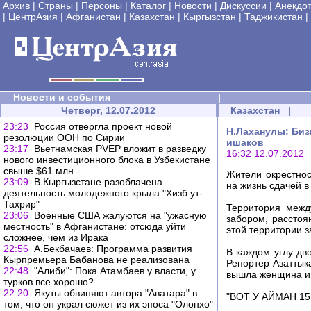
Архив
|
Страны
|
Персоны
|
Каталог
|
Новости
|
Дискуссии
|
Анекдо
|
ЦентрАзия
|
Афганистан
|
Казахстан
|
Кыргызстан
|
Таджикистан
|
Новости и события
|
Четверг, 12.07.2012
Казахстан
|
23:23
Россия отвергла проект новой
Н.Лаханулы: Биз
резолюции ООН по Сирии
ишаков
23:17
Вьетнамская PVEP вложит в разведку
16:32 12.07.2012
нового инвестиционного блока в Узбекистане
свыше $61 млн
Жители окрестнос
23:09
В Кыргызстане разоблачена
на жизнь сдачей в
деятельность молодежного крыла "Хизб ут-
Тахрир"
Территория межд
23:06
Военные США жалуются на "ужасную
забором, расстоя
местность" в Афганистане: отсюда уйти
этой территории 
сложнее, чем из Ирака
22:56
А.Бекбачаев: Программа развития
В каждом углу дв
Кырпремьера Бабанова не реализована
Репортер Азаттык
22:48
"Алиби": Пока Атамбаев у власти, у
вышла женщина и с
турков все хорошо?
22:20
Якуты обвиняют автора "Аватара" в
"ВОТ У АЙМАН 1
том, что он украл сюжет из их эпоса "Олонхо"