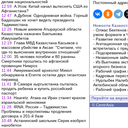
делам национальностей
Постоянный адрес
12:59
А.Усов: Китай начал вытеснять США из
Афганистана?
12:47
А.Дубнов: Однодневная война. Горный
Бадахшан не хочет видеть президента
Таджикистана
Новости Казахст
12:26
Новым акимом Атырауской области
-
Олжас Бектенов 
Казахстана назначен Бактыкожа
узком формате в 
Измухамбетов
-
Развитие легкой
12:19
Глава МВД Казахстана Касымов о
-
Агитационная гр
массовом убийстве в Аксае: "Считаем, что
встретилась с пр
где-то выяснение внутренних отношений"
-
Подозреваемый в
12:00
35 человек погибли и 80 ранены.
-
Незаконные займ
Смертники прошлись по афганской
-
Из Вьетнама экс
провинции Нимроз
игорного бизнеса
11:44
Американский археолог Микол
-
Рабочий график 
обнаружила в Египте остатки двух гигантских
-
Кадровые перес
пирамид
-
Нурлыбек Налиб
11:41
В Самаре кыргызстанка пыталась
Актюбинской обла
продать ребенка и купить российский
-
Рабочий график 
паспорт
11:34
Haaretz: Атака на Иран станет крахом
Перейти на верс
израильской экономики
©
CentrAsia
11:28
IRNA: Россия – Таджикистан.
Проблемы и перспективы продления
договора о 201-й базе
10:48
Астанинский школьник Серик изобрел
нанобетон