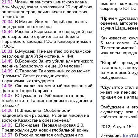
21:02
Члены ливанского шиитского клана
именно компози
Аль-Мукдад взяли в заложники 20 сирийских
секретарю ЮНЕСКО
оппозиционеров, лечившихся в ливанских
госпиталях
"Причем доставил
20:34
В.Михин: Йемен - борьба за власть
оценена авторите
еще далеко не окончена
всучил Шаршекееву
19:44
Россия и Кыргызстан в очередной раз
договорились о строительстве Верхне-
Как известно, ску
Нарынского каскада ГЭС и Камбаратинской
5 млн сомов. Су
ГЭС-1
"Гостеприимство"
18:31
Б.Мусаев: Я не мечтаю об исламской
изделием народно
революции для Узбекистана. Ч. 4-я
14:45
В.Борейко: За что убили алматинского
"Второй президе
лесника Захаропуло и еще 10 человек?
выставках, запол
14:39
С.Тарасов: Таможенный союз может
из мастерской ху
"размыть" Совет сотрудничества
омбудсмена.
тюркоязычных государств
14:36
Скончался знаменитый американский
"Скульптор стал 
фантаст Гарри Гаррисон
живет на пенсию
14:07
Ю.Гусманова: Узбекская оттепель.
пришел он в аппа
Блейк летит в Ташкент подписывать договор
о базах?
Омбудсмен и его
14:06
Н.Шимолина: Особенности
скульптору всю 
национальной рыбалки. Рыбная мафия на
собственность за
востоке Казахстана обезврежена?
14:03
Е.Пожидаев: Первая мировая 2.0.
2012, Август 15 -
Предпосылки для новой глобальной войны
13:57
В России появится омбудсмен по
Источник -
КирТА