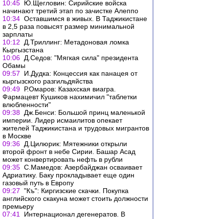
10:45
Ю.Щегловин: Сирийские войска
начинают третий этап по зачистке Алеппо
10:34
Оставшимся в живых. В Таджикистане
в 2,5 раза повысят размер минимальной
зарплаты
10:12
Д.Триллинг: Метадоновая ломка
Кыргызстана
10:06
Д.Седов: "Мягкая сила" президента
Обамы
09:57
И.Дудка: Концессия как панацея от
кыргызского разгильдяйства
09:49
Р.Омаров: Казахская виагра.
Фармацевт Кушиков нахимичил "таблетки
влюбленности"
09:38
Дж.Бенси: Большой принц маленькой
империи. Лидер исмаилитов опекает
жителей Таджикистана и трудовых мигрантов
в Москве
09:36
Д.Цилюрик: Мятежники открыли
второй фронт в небе Сирии. Башар Асад
может конвертировать нефть в рубли
09:35
С.Мамедов: Азербайджан осваивает
Адриатику. Баку прокладывает еще один
газовый путь в Европу
09:27
"Къ": Киргизские скачки. Покупка
английского скакуна может стоить должности
премьеру
07:41
Интернационал дегенератов. В