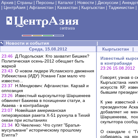
Архив
|
Страны
|
Персоны
|
Каталог
|
Новости
|
Дискуссии
|
Анекдо
|
ЦентрАзия
|
Афганистан
|
Казахстан
|
Кыргызстан
|
Таджикистан
|
Новости и события
|
Среда, 15.08.2012
Кыргызстан
|
23:46
Д.Подольская: Кто захватит Бишкек?
Известный кырск
Политическая осень-2012 обещает быть
в контрабанде
жаркой
23:26 15.08.2012
23:43
О новом лидере Исламского движения
Узбекистана (ИДУ) Усмане Гази мало что
Говорят, узнав о 
известно...
Кыргызстана никт
23:37
Н.Мендкович: Афганистан. Карзай и
искусств КР, из
оппозиция
бывшим президент
23:26
Известный кырскульптор Шаршекеев
обвиняет Бакиева в похищении статуи, а
К уже известной 
Акаева - в контрабанде
президентом Аск
23:07
Новейшая американская
добавляет не мен
гиперзвуковая ракета X-51 рухнула в Тихий
Шаршекеева, пох
океан при испытаниях
скульптора сообщ
21:34
Ю.Чмеленко: Что сулят "Братья-
мусульмане" историческому прошлому
О скандале с "Г
Египта?
собираясь на ко