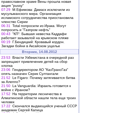
православном храме Вены прошла новая
акция "рussy"
07:29
М.Ефимова: Дамаск исключили из
мусульманского мира. Организация
исламского сотрудничества приостановила
членство Сирии
06:31
Total попросили из Ирака. Могут
попросить и "Газпром нефть"
00:43
"КП": Бывшая невестка Каддафи
работает зазывалой на крымском пляже
00:19
Г.Бендицкий: Кровавый кордон.
Загадки бойни в Аксайском ущелье
Вторник, 14.08.2012
23:53
Власти Узбекистана в очередной раз
запрещают привлечение детей на сбор
хлопка
23:06
Гендиректором АО "КазТрансГаз"
опять назначен Серик Султангали
21:52
Le Figaro: Почему затягивается битва
за Алеппо?
21:50
La Vanguardia: Израиль готовится к
войне с Ираном?
17:52
На территории лесничества в
Алматинской области нашли тела еще троих
человек
17:22
Скончался выдающийся ученый СССР
академик Сергей Капица