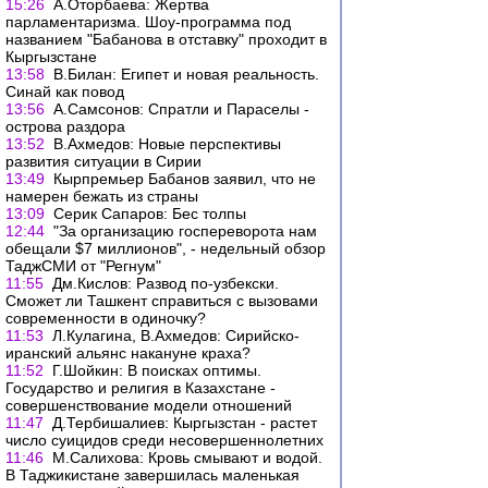
15:26
А.Оторбаева: Жертва
парламентаризма. Шоу-программа под
названием "Бабанова в отставку" проходит в
Кыргызстане
13:58
В.Билан: Египет и новая реальность.
Синай как повод
13:56
А.Самсонов: Спратли и Параселы -
острова раздора
13:52
В.Ахмедов: Новые перспективы
развития ситуации в Сирии
13:49
Кырпремьер Бабанов заявил, что не
намерен бежать из страны
13:09
Серик Сапаров: Бес толпы
12:44
"За организацию госпереворота нам
обещали $7 миллионов", - недельный обзор
ТаджСМИ от "Регнум"
11:55
Дм.Кислов: Развод по-узбекски.
Сможет ли Ташкент справиться с вызовами
современности в одиночку?
11:53
Л.Кулагина, В.Ахмедов: Сирийско-
иранский альянс накануне краха?
11:52
Г.Шойкин: В поисках оптимы.
Государство и религия в Казахстане -
совершенствование модели отношений
11:47
Д.Тербишалиев: Кыргызстан - растет
число суицидов среди несовершеннолетних
11:46
М.Салихова: Кровь смывают и водой.
В Таджикистане завершилась маленькая