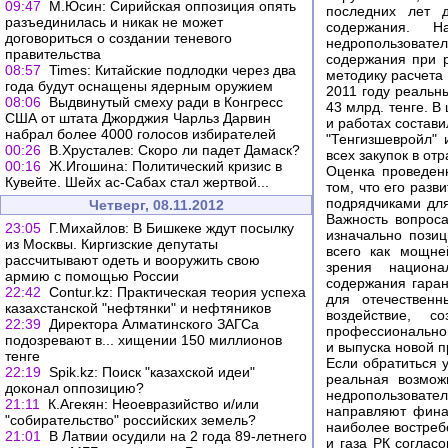
09:47
М.Юсин: Сирийская оппозиция опять
последних лет д
разъединилась и никак не может
содержания. 
договориться о создании теневого
недропользовател
правительства
содержания при р
08:57
Times: Китайские подлодки через два
методику расчета 
года будут оснащены ядерным оружием
2011 году реальн
08:06
Выдвинутый смеху ради в Конгресс
43 млрд. тенге. В
США от штата Джорджия Чарльз Дарвин
и работах состави
набрал более 4000 голосов избирателей
"Тенгизшевройл" 
00:26
В.Хрусталев: Скоро ли падет Дамаск?
всех закупок в отр
00:16
Ж.Игошина: Политический кризис в
Оценка проведен
Кувейте. Шейх ас-Сабах стал жертвой...
том, что его раз
подрядчиками для
Четверг, 08.11.2012
Важность вопроса
23:05
Г.Михайлов: В Бишкеке ждут посылку
изначально позиц
из Москвы. Киргизские депутаты
всего как мощне
рассчитывают одеть и вооружить свою
зрения национа
армию с помощью России
содержания гаран
22:42
Сontur.kz: Практическая теория успеха
для отечественн
казахстанской "нефтянки" и нефтяников
воздействие, с
22:39
Директора Алматинского ЗАГСа
профессионального
подозревают в... хищении 150 миллионов
и выпуска новой п
тенге
Если обратиться у
22:19
Spik.kz: Поиск "казахской идеи"
реальная возмож
доконал оппозицию?
недропользовател
21:11
К.Агекян: Неоевразийство и/или
направляют финан
"собирательство" российских земель?
наиболее востреб
21:01
В Латвии осудили на 2 года 89-летнего
и газа РК соглас