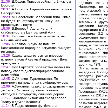
21:36
Д.Седов: Призрак войны на Ближнем
подхода, так и 
Востоке
Например, по м
20:37
А.Полозов: Евразийская интеграция и
нефтегазовой от
Белоруссия
отечественные пр
19:29
М.Тюлегенов: Заявления типа "Зима
объем производс
не будет" констатируют то, что у нас
темпами. С друго
происходит в науке
компании "КазМу
18:36
В.Воловой: Афганистан и
содержания в 3-х
стабильность в Центральной Азии
составила 3,2 
18:34
Киргизы пьют больше узбеков, но
содержания явля
меньше казахов
казсодержание в 
17:05
К.Козлов: А руки-то помнят.
млрд, в том числ
Казахстанское народное искусство выходит
$268 млн, или 37,
из упадка
Мирзагалиев. Дл
13:26
Казахстанцы готовятся впервые
машиностроителей
встретить новый светлый праздник - День
закупок группы к
президента
достигла 49%.
12:47
Пол Бартлетт: Узбекистан молчит по
Эти аспекты, а т
поводу своего дисквалифицированного
заседания Коорд
олимпийца
эксперты рассмо
12:45
С.Айтаков: Туркменистан. По-
KAZENERGY по ра
прежнему на подступах к цифровому веку
экспертной групп
12:09
А.Урманов: Казахстанцы, дышите – не
проектах нефтег
дышите! Система здравоохранения
Ассоциации KAZEN
обходится государству слишком дорого
совета на 2013 г
11:56
Guardian: Китайский съезд собрал
активизации вза
"элиту с другой планеты"
развития нефтега
11:24
В Таджикистане футболисты
Меморандума о 