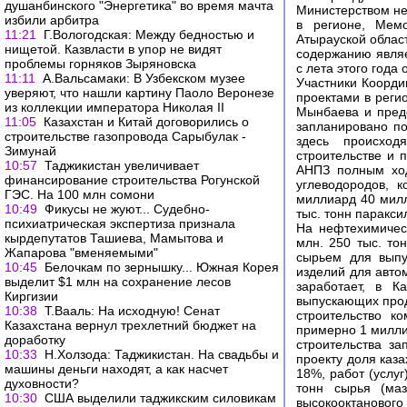
душанбинского "Энергетика" во время мачта
Министерством не
избили арбитра
в регионе, Мем
11:21
Г.Вологодская: Между бедностью и
Атырауской област
нищетой. Казвласти в упор не видят
содержанию являет
проблемы горняков Зыряновска
с лета этого года
11:11
А.Вальсамаки: В Узбекском музее
Участники Коорди
уверяют, что нашли картину Паоло Веронезе
проектами в реги
из коллекции императора Николая II
Мынбаева и пред
11:05
Казахстан и Китай договорились о
запланировано п
строительстве газопровода Сарыбулак -
здесь происход
Зимунай
строительстве и 
10:57
Таджикистан увеличивает
АНПЗ полным ход
финансирование строительства Рогунской
углеводородов, 
ГЭС. На 100 млн сомони
миллиард 40 милл
10:49
Фикусы не жуют... Судебно-
тыс. тонн паракс
психиатрическая экспертиза признала
На нефтехимичес
кырдепутатов Ташиева, Мамытова и
млн. 250 тыс. то
Жапарова "вменяемыми"
сырьем для выпу
10:45
Белочкам по зернышку... Южная Корея
изделий для авто
выделит $1 млн на сохранение лесов
заработает, в К
Киргизии
выпускающих прод
10:38
Т.Вааль: На исходную! Сенат
строительство к
Казахстана вернул трехлетний бюджет на
примерно 1 милли
доработку
строительства з
10:33
Н.Холзода: Таджикистан. На свадьбы и
проекту доля каз
машины деньги находят, а как насчет
18%, работ (услу
духовности?
тонн сырья (маз
10:30
США выделили таджикским силовикам
высокооктанового