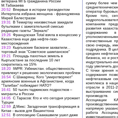
ветерана МГБ гражданина России
сумму более чем
М.Табакаева
среднетехническ
20:52
Впервые в истории президентом
оператор буровых 
Интерпола избрана женщина - француженка
Кроме того, се
Мирей Балестраззи
недропользовате
19:31
В Темиртау неизвестные закидали
компаниям предо
бутылками с зажигательной смесью
развития казахст
редакцию газеты "Зеркало"
содержанию в
19:26
Французская Total взяла в концессию у
уполномоченны
Казахстана еще два нефте-газо-
отечественные пр
месторождения
свою очередь, им
19:23
Кыргызские басмачи захватили...
подрядчика. В цел
торговый знак "Советское шампанское"
средних нефтегаз
19:21
Площадь пахотных земель в
бизнеса, но и ро
Кыргызстане за последние 10 лет
индустриально-ин
сократилась на 15%
году увеличить до
18:20
IWPR: Узбекистан. общественность
С точки зрения н
привлекут к решению экологических проблем
содержания позв
16:54
С.Шакарянц: Кого "умиротворяют"
нефтегазовым се
армянские военные в Афганистане, когда
комплекса в наци
"Талибан" побеждает НАТО?
отрасли в 2011-
16:41
50 тысяч таджикских подростков –
выстраиванию си
мигранты в России
производств.
14:05
С.Тарасов: Кто и что сегодня угрожает
Ассоциации K
Турции
производственни
12:59
Д.Микс: Загадочная трансформация в
напрямую указано
Китае - вызов для Вашингтона
работа Ассоциа
12:51
В оппозицию Саакашвили ушел даже
инвестиционного 