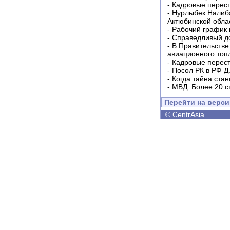
-
Кадровые перес
-
Нурлыбек Налиб
Актюбинской обла
-
Рабочий график 
-
Справедливый до
-
В Правительстве
авиационного топ
-
Кадровые перес
-
Посол РК в РФ Д
-
Когда тайна ста
-
МВД: Более 20 с
Перейти на верс
©
CentrAsia