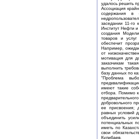
удалось решить п
Ассоциация крайн
содержания в с
недропользовате
заседании 11-го 
Институт Нефти и
создания Модели
товаров и услуг
обеспечит прозр
Например, ожидае
от низкокачеств
мотивация для д
заказчикам така
выполнить требов
базу данных по к
"Проблема выб
предквалификацио
имеют такие соб
отбора. Помимо 
предварительн
добровольного пр
ее присвоения; 
равных условий д
объединить усил
потенциальных по
иметь по Казахс
свои обязательс
Кулибаев.