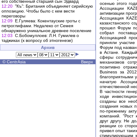
его собственный старший сын Эдвард
осенью этого год
12:20
"Къ": Британия объединяет сирийскую
Ассоциации KAZ
оппозицию. Чтобы было с кем вести
активизации прог
переговоры
Ассоциация KAZE
12:09
Е.Гуляева: Кокентауские гроты с
казахстанского с
петроглифами. Недалеко от Семея
прошел Форум по
обнаружено уникальное древнее поселение
собрал поставщ
12:03
С.Бобомуллоев: Л.Н. Гумилев о
Ассоциацией про
таджиках (к вопросу об этногенезе)
приняли участие
Архив
Форум под назван
в Астане. Кажды
сферы сотруднич
©
CentrAsia
Вверх
механизмов сотр
позитивно отраж
Business за 201
благоприятными у
начатую Ассоци
отечественной не
В частности ген
ходе инвестицио
созданы все нео
создания новых п
по-прежнему акт
компаний. "Рост 
друг другу. Не д
реакции со сторо
привел опыт таких
стимулирующим м