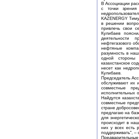
В Ассоциации рас
с точки зрения
недропользоват
KAZENERGY Тимур
в решении вопро
привлечь свои с
Кулибаев поясни
деятельности 
нефтегазового об
нефтяные компа
разумность в наш
одной стороны 
казахстанское сод
несет как недроп
Кулибаев.
Председатель Асс
обслуживают их и
совместные пре
исполнительных о
Найдутся казахст
совместные предп
стране добросове
предлагаю на баз
для энергетическ
происходит в на
них у всех есть 
поддерживать", – 
Предварительные