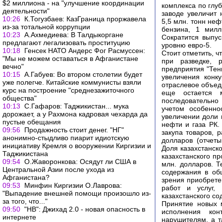
$2 миллиона - на "улучшение координации
комплекса по глу
деятельности"
заводе увеличит 
10:26
К.Тогузбаев: КазГраница проржавела
5,5 млн. тонн неф
из-за тотальной коррупции
бензина, 1 милл
10:23
А.Ахмедиева: В Талдыкоргане
Сократится выпус
предлагают легализовать проституцию
уровню евро-5.
10:18
Генсек НАТО Андерс Фог Расмуссен:
Стоит отметить, ч
"Мы не можем оставаться в Афганистане
при разведке, 
вечно"
предприятия "Тен
10:15
А.Габуев: Во втором столетии будет
увеличения конку
уже полегче. Китайские коммунисты взяли
отраслевое объед
курс на построение "среднезажиточного
еще остается 
общества"
последовательно 
10:13
С.Гафаров: Таджикистан... мука
учетом особенно
дорожает, а у Рахмона кадровая чехарда да
увеличении доли 
пустые обещания
нефти и газа РК
09:56
Продажность стоит денег. "НГ"
закупа товаров, 
анонимно-стыдливо пиарит идиотскую
долларов (отчет
инициативу Кремля о вооружении Киргизии и
Доля казахстанско
Таджикистана
казахстанского п
09:54
О.Жаворонкова: Осядут ли США в
млн. долларов. Т
Центральной Азии после ухода из
содержания в об
Афганистана?
зрения приобрете
09:53
Минфин Киргизии О.Лаврова:
работ и услуг,
"Выпадение внешней помощи произошло из-
казахстанского с
за того, что..."
Принятие новых 
09:50
"НВ": Джихад 2.0 - новая опасность в
исполнения кон
интернете
нарушителям, а т