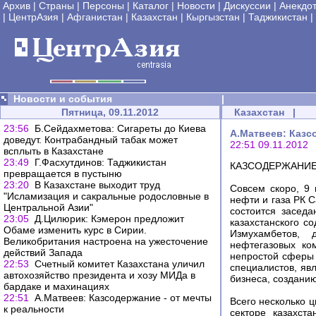
Архив
|
Страны
|
Персоны
|
Каталог
|
Новости
|
Дискуссии
|
Анекдо
|
ЦентрАзия
|
Афганистан
|
Казахстан
|
Кыргызстан
|
Таджикистан
|
Новости и события
|
Пятница, 09.11.2012
Казахстан
|
23:56
Б.Сейдахметова: Сигареты до Киева
А.Матвеев: Казс
доведут. Контрабандный табак может
22:51 09.11.2012
всплыть в Казахстане
23:49
Г.Фасхутдинов: Таджикистан
КАЗСОДЕРЖАНИЕ
превращается в пустыню
23:20
В Казахстане выходит труд
Совсем скоро, 9 
"Исламизация и сакральные родословные в
нефти и газа РК
Центральной Азии"
состоится засед
23:05
Д.Цилюрик: Кэмерон предложит
казахстанского с
Обаме изменить курс в Сирии.
Измухамбетов, 
Великобритания настроена на ужесточение
нефтегазовых ко
действий Запада
непростой сферы 
22:53
Счетный комитет Казахстана уличил
специалистов, яв
автохозяйство президента и хозу МИДа в
бизнеса, создани
бардаке и махинациях
22:51
А.Матвеев: Казсодержание - от мечты
Всего несколько ц
к реальности
секторе казахст