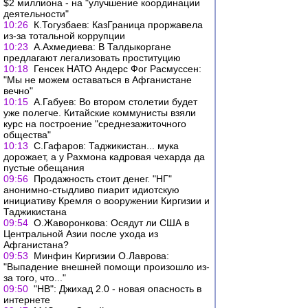
$2 миллиона - на "улучшение координации
деятельности"
10:26
К.Тогузбаев: КазГраница проржавела
из-за тотальной коррупции
10:23
А.Ахмедиева: В Талдыкоргане
предлагают легализовать проституцию
10:18
Генсек НАТО Андерс Фог Расмуссен:
"Мы не можем оставаться в Афганистане
вечно"
10:15
А.Габуев: Во втором столетии будет
уже полегче. Китайские коммунисты взяли
курс на построение "среднезажиточного
общества"
10:13
С.Гафаров: Таджикистан... мука
дорожает, а у Рахмона кадровая чехарда да
пустые обещания
09:56
Продажность стоит денег. "НГ"
анонимно-стыдливо пиарит идиотскую
инициативу Кремля о вооружении Киргизии и
Таджикистана
09:54
О.Жаворонкова: Осядут ли США в
Центральной Азии после ухода из
Афганистана?
09:53
Минфин Киргизии О.Лаврова:
"Выпадение внешней помощи произошло из-
за того, что..."
09:50
"НВ": Джихад 2.0 - новая опасность в
интернете