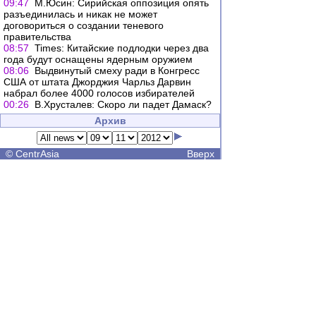
09:47
М.Юсин: Сирийская оппозиция опять
разъединилась и никак не может
договориться о создании теневого
правительства
08:57
Times: Китайские подлодки через два
года будут оснащены ядерным оружием
08:06
Выдвинутый смеху ради в Конгресс
США от штата Джорджия Чарльз Дарвин
набрал более 4000 голосов избирателей
00:26
В.Хрусталев: Скоро ли падет Дамаск?
Архив
©
CentrAsia
Вверх