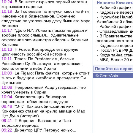
10:24
В Бишкеке открылся первый магазин
Новости Казахст
кыргызского варенья
-
Рабочий график 
10:19
За Тюлеевым потянулся хвост из 9-ти
-
Кадровые перес
чиновников и бизнесменов. Окончено
-
Нурлыбек Налиб
следствие по уголовному делу бывшего мэра
Актюбинской обла
Бишкека
-
Рабочий график 
10:17
"Дело №": Убивать пиказа не давал и
-
Справедливый до
вообще плохо слышал... Удивительные
-
В Правительстве
откровения экс-министра обороны Киргизии
авиационного топ
Калыева
-
Кадровые перес
10:13
Н.Розов: Как преодолеть дурную
-
Посол РК в РФ Д
цикличность российской истории
-
Когда тайна ста
10:11
Times: По Predator"ам, беглым...
-
МВД: Более 20 с
Российские Су-25 атакуют американские
беспилотники в небе Ирана
Перейти на верс
10:09
Le Figaro: Пять фактов, которые стоит
©
CentrAsia
знать о будущем китайском президенте Си
Цзиньпине
10:08
Непреклонный Асад утверждает, что
хочет умереть в Сирии
10:04
Казвелогонщик Винокуров
опровергает обвинения в подкупе
09:48
"Э-К": Как актюбинский летчик
Конюшенко ставил на крыло авиацию Мао
Цзэ Дуна (история)
09:41
П.Воронин: Казахстан и Пакт
тюркского периода
09:22
Директор ЦРУ Петреус ночью...