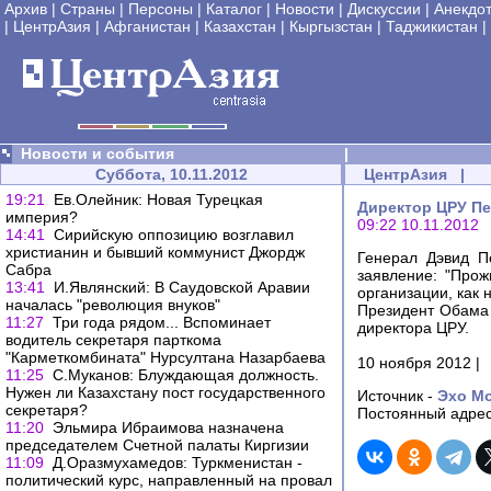
Архив
|
Страны
|
Персоны
|
Каталог
|
Новости
|
Дискуссии
|
Анекдо
|
ЦентрАзия
|
Афганистан
|
Казахстан
|
Кыргызстан
|
Таджикистан
|
Новости и события
|
Суббота, 10.11.2012
ЦентрАзия
|
19:21
Ев.Олейник: Новая Турецкая
Директор ЦРУ Пе
империя?
09:22 10.11.2012
14:41
Сирийскую оппозицию возглавил
христианин и бывший коммунист Джордж
Генерал Дэвид П
Сабра
заявление: "Прож
13:41
И.Являнский: В Саудовской Аравии
организации, как 
началась "революция внуков"
Президент Обама 
11:27
Три года рядом... Вспоминает
директора ЦРУ.
водитель секретаря парткома
"Карметкомбината" Нурсултана Назарбаева
10 ноября 2012 |
11:25
С.Муканов: Блуждающая должность.
Нужен ли Казахстану пост государственного
Источник -
Эхо М
секретаря?
Постоянный адрес
11:20
Эльмира Ибраимова назначена
председателем Счетной палаты Киргизии
11:09
Д.Оразмухамедов: Туркменистан -
политический курс, направленный на провал