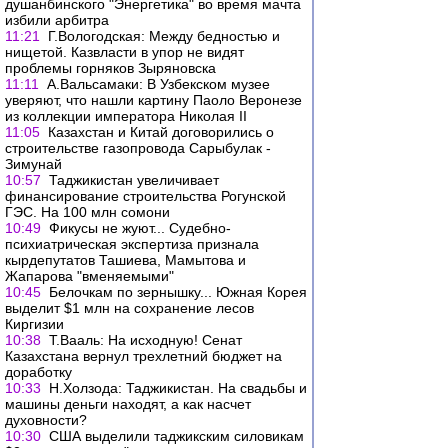
душанбинского "Энергетика" во время мачта
избили арбитра
11:21
Г.Вологодская: Между бедностью и
нищетой. Казвласти в упор не видят
проблемы горняков Зыряновска
11:11
А.Вальсамаки: В Узбекском музее
уверяют, что нашли картину Паоло Веронезе
из коллекции императора Николая II
11:05
Казахстан и Китай договорились о
строительстве газопровода Сарыбулак -
Зимунай
10:57
Таджикистан увеличивает
финансирование строительства Рогунской
ГЭС. На 100 млн сомони
10:49
Фикусы не жуют... Судебно-
психиатрическая экспертиза признала
кырдепутатов Ташиева, Мамытова и
Жапарова "вменяемыми"
10:45
Белочкам по зернышку... Южная Корея
выделит $1 млн на сохранение лесов
Киргизии
10:38
Т.Вааль: На исходную! Сенат
Казахстана вернул трехлетний бюджет на
доработку
10:33
Н.Холзода: Таджикистан. На свадьбы и
машины деньги находят, а как насчет
духовности?
10:30
США выделили таджикским силовикам