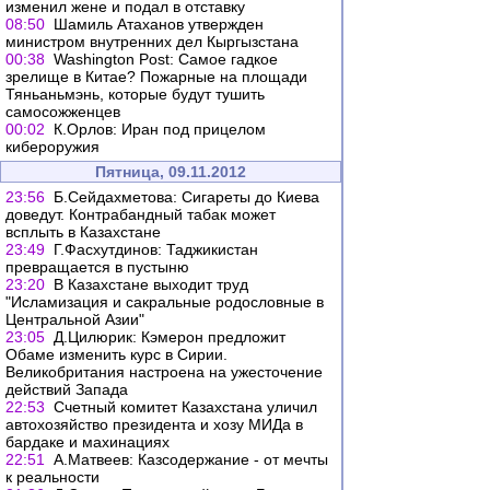
изменил жене и подал в отставку
08:50
Шамиль Атаханов утвержден
министром внутренних дел Кыргызстана
00:38
Washington Post: Самое гадкое
зрелище в Китае? Пожарные на площади
Тяньаньмэнь, которые будут тушить
самосожженцев
00:02
К.Орлов: Иран под прицелом
кибероружия
Пятница, 09.11.2012
23:56
Б.Сейдахметова: Сигареты до Киева
доведут. Контрабандный табак может
всплыть в Казахстане
23:49
Г.Фасхутдинов: Таджикистан
превращается в пустыню
23:20
В Казахстане выходит труд
"Исламизация и сакральные родословные в
Центральной Азии"
23:05
Д.Цилюрик: Кэмерон предложит
Обаме изменить курс в Сирии.
Великобритания настроена на ужесточение
действий Запада
22:53
Счетный комитет Казахстана уличил
автохозяйство президента и хозу МИДа в
бардаке и махинациях
22:51
А.Матвеев: Казсодержание - от мечты
к реальности