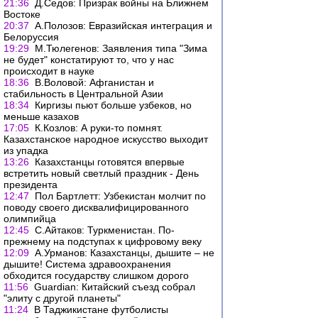
21:36
Д.Седов: Призрак войны на Ближнем
Востоке
20:37
А.Полозов: Евразийская интеграция и
Белоруссия
19:29
М.Тюлегенов: Заявления типа "Зима
не будет" констатируют то, что у нас
происходит в науке
18:36
В.Воловой: Афганистан и
стабильность в Центральной Азии
18:34
Киргизы пьют больше узбеков, но
меньше казахов
17:05
К.Козлов: А руки-то помнят.
Казахстанское народное искусство выходит
из упадка
13:26
Казахстанцы готовятся впервые
встретить новый светлый праздник - День
президента
12:47
Пол Бартлетт: Узбекистан молчит по
поводу своего дисквалифицированного
олимпийца
12:45
С.Айтаков: Туркменистан. По-
прежнему на подступах к цифровому веку
12:09
А.Урманов: Казахстанцы, дышите – не
дышите! Система здравоохранения
обходится государству слишком дорого
11:56
Guardian: Китайский съезд собрал
"элиту с другой планеты"
11:24
В Таджикистане футболисты