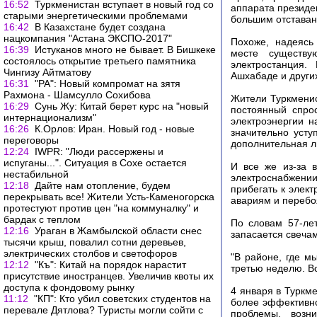
16:52
Туркменистан вступает в новый год со
аппарата президе
старыми энергетическими проблемами
большим отставан
16:42
В Казахстане будет создана
нацкомпания "Астана ЭКСПО-2017"
Похоже, надеясь
16:39
Истуканов много не бывает. В Бишкеке
месте существу
состоялось открытие третьего памятника
электростанция.
Чингизу Айтматову
Ашхабаде и други
16:31
"РА": Новый компромат на зятя
Рахмона - Шамсулло Сохибова
Жители Туркменис
16:29
Сунь Жу: Китай берет курс на "новый
постоянный спро
интернационализм"
электроэнергии н
16:26
К.Орлов: Иран. Новый год - новые
значительно усту
переговоры
дополнительная л
12:24
IWPR: "Люди рассержены и
испуганы...". Ситуация в Сохе остается
И все же из-за в
нестабильной
электроснабжени
12:18
Дайте нам отопление, будем
прибегать к элек
перекрывать все! Жители Усть-Каменогорска
авариям и перебо
протестуют против цен "на коммуналку" и
бардак с теплом
По словам 57-ле
12:16
Ураган в Жамбылской области снес
запасается свеча
тысячи крыш, повалил сотни деревьев,
электрических столбов и светофоров
"В районе, где м
12:12
"Къ": Китай на порядок нарастит
третью неделю. Во
присутствие иностранцев. Увеличив квоты их
доступа к фондовому рынку
4 января в Туркм
11:12
"КП": Кто убил советских студентов на
более эффективно
перевале Дятлова? Туристы могли сойти с
проблемы, возн