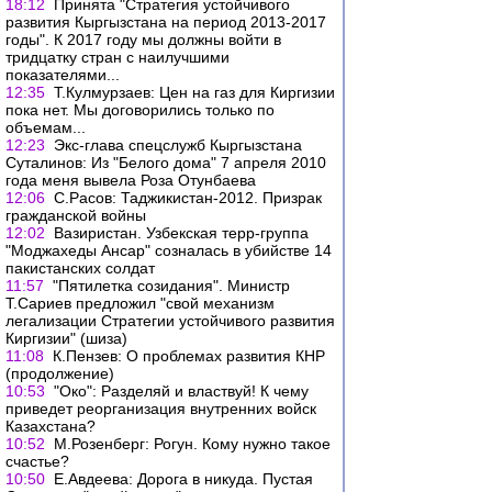
18:12
Принята "Стратегия устойчивого
развития Кыргызстана на период 2013-2017
годы". К 2017 году мы должны войти в
тридцатку стран с наилучшими
показателями...
12:35
Т.Кулмурзаев: Цен на газ для Киргизии
пока нет. Мы договорились только по
объемам...
12:23
Экс-глава спецслужб Кыргызстана
Суталинов: Из "Белого дома" 7 апреля 2010
года меня вывела Роза Отунбаева
12:06
С.Расов: Таджикистан-2012. Призрак
гражданской войны
12:02
Вазиристан. Узбекская терр-группа
"Моджахеды Ансар" созналась в убийстве 14
пакистанских солдат
11:57
"Пятилетка созидания". Министр
Т.Сариев предложил "свой механизм
легализации Стратегии устойчивого развития
Киргизии" (шиза)
11:08
К.Пензев: О проблемах развития КНР
(продолжение)
10:53
"Око": Разделяй и властвуй! К чему
приведет реорганизация внутренних войск
Казахстана?
10:52
М.Розенберг: Рогун. Кому нужно такое
счастье?
10:50
Е.Авдеева: Дорога в никуда. Пустая