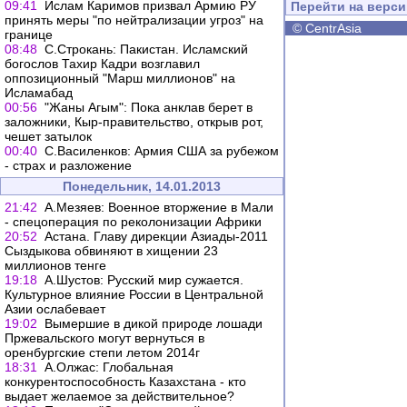
09:41
Ислам Каримов призвал Армию РУ
Перейти на верс
принять меры "по нейтрализации угроз" на
©
CentrAsia
границе
08:48
С.Строкань: Пакистан. Исламский
богослов Тахир Кадри возглавил
оппозиционный "Марш миллионов" на
Исламабад
00:56
"Жаны Агым": Пока анклав берет в
заложники, Кыр-правительство, открыв рот,
чешет затылок
00:40
С.Василенков: Армия США за рубежом
- страх и разложение
Понедельник, 14.01.2013
21:42
А.Мезяев: Военное вторжение в Мали
- спецоперация по реколонизации Африки
20:52
Астана. Главу дирекции Азиады-2011
Сыздыкова обвиняют в хищении 23
миллионов тенге
19:18
А.Шустов: Русский мир сужается.
Культурное влияние России в Центральной
Азии ослабевает
19:02
Вымершие в дикой природе лошади
Пржевальского могут вернуться в
оренбургские степи летом 2014г
18:31
А.Олжас: Глобальная
конкурентоспособность Казахстана - кто
выдает желаемое за действительное?