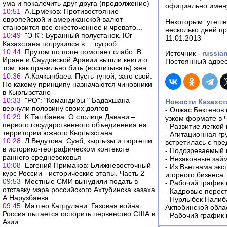
ума и покалечить друг друга (продолжение)
официально имену
10:51
А.Ермеков: Противостояние
европейской и американской валют
Некоторым утеше
становится все ожесточеннее и чревато...
несколько дней п
10:49
"Э-К": Буранный полустанок. Юг
11.01.2013
Казахстана погрузился в.. . сугроб
10:44
Прутом по попе помогает слабо. В
Источник -
russian
Иране и Саудовской Аравии вышли книги о
Постоянный адрес
том, как правильно бить (воспитывать) жен
10:36
А.Качкынбаев: Пусть тупой, зато свой.
По какому принципу назначаются чиновники
в Кыргызстане
10:33
"РО": "Командиры " Бадахшана
Новости Казахст
вернули половину своих долгов
-
Олжас Бектенов 
10:29
К.Ташбаева: О столице Давани –
узком формате в 
первого государственного объединения на
-
Развитие легкой
территории южного Кыргызстана
-
Агитационная гр
10:28
Л.Ведутова: Суяб, кыргызы и тюргеши
встретилась с пр
в историко-географическом контексте
-
Подозреваемый в
раннего средневековья
-
Незаконные займ
10:08
Евгений Примаков: Ближневосточный
-
Из Вьетнама экс
курс России - исторические этапы. Часть 2
игорного бизнеса
09:53
Местные СМИ вынудили подать в
-
Рабочий график 
отставку мэра российского Ахтубинска казаха
-
Кадровые перес
А.Нарузбаева
-
Нурлыбек Налиб
09:45
Маттео Каццулани: Газовая война.
Актюбинской обла
Россия пытается оспорить первенство США в
-
Рабочий график 
Азии