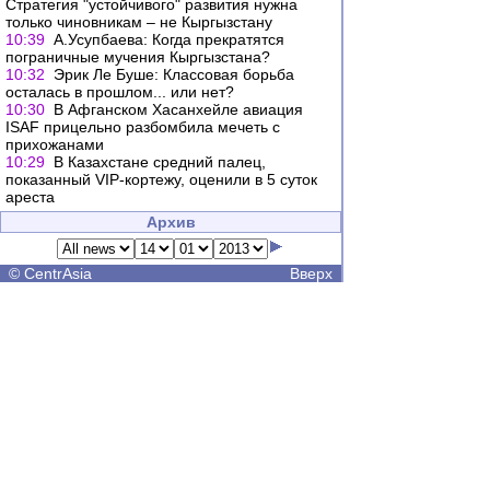
Стратегия "устойчивого" развития нужна
только чиновникам – не Кыргызстану
10:39
А.Усупбаева: Когда прекратятся
пограничные мучения Кыргызстана?
10:32
Эрик Ле Буше: Классовая борьба
осталась в прошлом... или нет?
10:30
В Афганском Хасанхейле авиация
ISAF прицельно разбомбила мечеть с
прихожанами
10:29
В Казахстане средний палец,
показанный VIP-кортежу, оценили в 5 суток
ареста
Архив
©
CentrAsia
Вверх