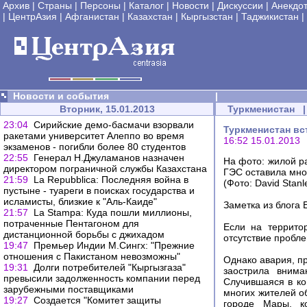
Архив
|
Страны
|
Персоны
|
Каталог
|
Новости
|
Дискуссии
|
Анекдо
|
ЦентрАзия
|
Афганистан
|
Казахстан
|
Кыргызстан
|
Таджикистан
|
Новости и события
|
Вторник, 15.01.2013
Туркменистан
|
23:04
Сирийские демо-басмачи взорвали
Туркменистан вс
ракетами университет Алеппо во время
16:52 15.01.2013
экзаменов - погибли более 80 студентов
22:55
Генерал Н.Джуламанов назначен
На фото: жилой р
директором пограничной службы Казахстана
ГЭС оставила мног
21:59
La Repubblica: Последняя война в
(Фото: David Stanl
пустыне - туареги в поисках государства и
исламисты, близкие к "Аль-Каиде"
Заметка из блога 
21:57
La Stampa: Куда пошли миллионы,
потраченные Пентагоном для
Если на террито
дистанционной борьбы с джихадом
отсутствие пробле
19:47
Премьер Индии М.Сингх: "Прежние
отношения с Пакистаном невозможны"
Однако авария, п
19:31
Долги потребителей "Кыргызгаза"
заострила вним
превысили задолженность компании перед
Случившаяся в ко
зарубежными поставщиками
многих жителей об
19:27
Создается "Комитет защиты
городе Мары, ко