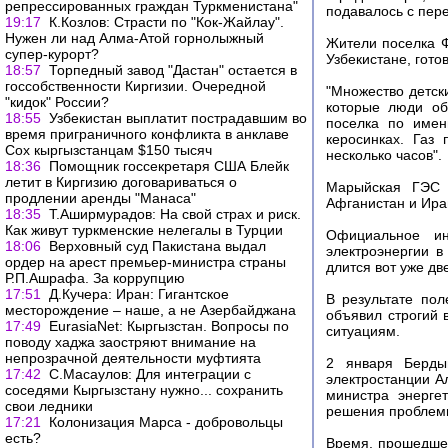
репрессированных граждан Туркменистана"
подавалось с пер
19:17
К.Козлов: Страсти по "Кок-Жайлау".
Нужен ли над Алма-Атой горнолыжный
Жители поселка Ф
супер-курорт?
Узбекистане, готов
18:57
Торпедный завод "Дастан" остается в
госсобственности Киргизии. Очередной
"Множество детск
"кидок" России?
которые люди об
18:55
Узбекистан выплатит пострадавшим во
поселка по имен
время приграничного конфликта в анклаве
керосинках. Газ 
Сох кыргызстанцам $150 тысяч
несколько часов".
18:36
Помощник госсекретаря США Блейк
летит в Киргизию договариваться о
Марыйская ГЭС 
продлении аренды "Манаса"
Афганистан и Ира
18:35
Т.Аширмурадов: На свой страх и риск.
Как живут туркменские нелегалы в Турции
Официальное ин
18:06
Верховный суд Пакистана выдал
электроэнергии в
ордер на арест премьер-министра страны
длится вот уже дв
Р.П.Ашрафа. За коррупцию
17:51
Д.Кучера: Иран: Гигантское
В результате по
месторождение – наше, а не Азербайджана
объявил строгий 
17:49
EurasiaNet: Кыргызстан. Вопросы по
ситуациям.
поводу хаджа заостряют внимание на
непрозрачной деятельности муфтията
2 января Берды
17:42
С.Масаулов: Для интеграции с
электростанции А
соседями Кыргызстану нужно... сохранить
министра энерге
свои ледники
решения проблемы
17:21
Колонизация Марса - добровольцы
есть?
Время, прошедшее