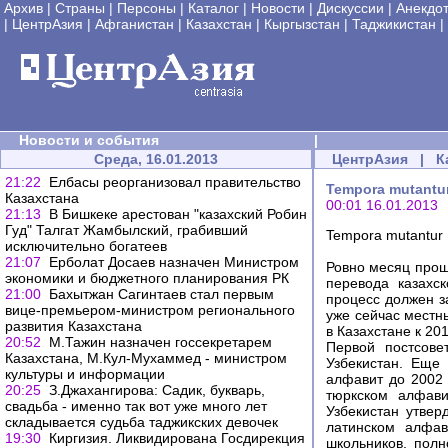
Архив
|
Страны
|
Персоны
|
Каталог
|
Новости
|
Дискуссии
|
Анекдо
|
ЦентрАзия
|
Афганистан
|
Казахстан
|
Кыргызстан
|
Таджикистан
|
Новости и события
|
Среда, 16.01.2013
ЦентрАзия
|
К
21:22
Елбасы реорганизовал правительство
Tempora mutantu
Казахстана
00:01 16.01.2013
21:13
В Бишкеке арестован "казахский Робин
Гуд" Талгат Жамбылский, грабивший
Tempora mutantur
исключительно богатеев
21:07
Ерболат Досаев назначен Министром
Ровно месяц проше
экономики и бюджетного планирования РК
перевода казахс
21:00
Бахытжан Сагинтаев стал первым
процесс должен з
вице-премьером-министром регионального
уже сейчас местн
развития Казахстана
в Казахстане к 20
20:52
М.Тажин назначен госсекретарем
Первой постсове
Казахстана, М.Кул-Мухаммед - министром
Узбекистан. Еще
культуры и информации
алфавит до 2002 
20:25
З.Джахангирова: Садик, букварь,
тюркском алфави
свадьба - именно так вот уже много лет
Узбекистан утве
складывается судьба таджикских девочек
латинском алфав
19:30
Киргизия. Ликвидирована Госдирекция
школьников, пол