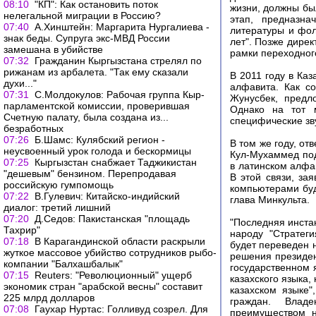
08:10
"КП": Как остановить поток
жизни, должны бы
нелегальной миграции в Россию?
этап, предназна
07:40
А.Хинштейн: Маргарита Нургалиева -
литературы и фол
знак беды. Супруга экс-МВД России
лет". Позже дире
замешана в убийстве
рамки переходного
07:32
Гражданин Кыргызстана стрелял по
рижанам из арбалета. "Так ему сказали
В 2011 году в Ка
духи..."
алфавита. Как с
07:31
С.Молдокулов: Рабочая группа Кыр-
Жунусбек, предл
парламентской комиссии, проверившая
Однако на тот 
Счетную палату, была создана из...
специфические зв
безработных
07:26
Б.Шамс: Кулябский регион -
В том же году, от
неусвоенный урок голода и бескормицы
Кул-Мухаммед под
07:25
Кыргызстан снабжает Таджикистан
в латинском алфави
"дешевым" бензином. Перепродавая
В этой связи, за
российскую гумпомощь
компьютерами буд
07:22
В.Гулевич: Китайско-индийский
глава Минкульта.
диалог: третий лишний
07:20
Д.Седов: Пакистанская "площадь
"Последняя инста
Тахрир"
народу "Стратеги
07:18
В Карагандинской области раскрыли
будет переведен н
жуткое массовое убийство сотрудников рыбо-
решения президен
компании "Балхашбалык"
государственном 
07:15
Reuters: "Революционный" ущерб
казахского языка,
экономик стран "арабской весны" составит
казахском языке"
225 млрд долларов
граждан. Владе
07:08
Гаухар Нуртас: Голливуд созрел. Для
преимуществом н