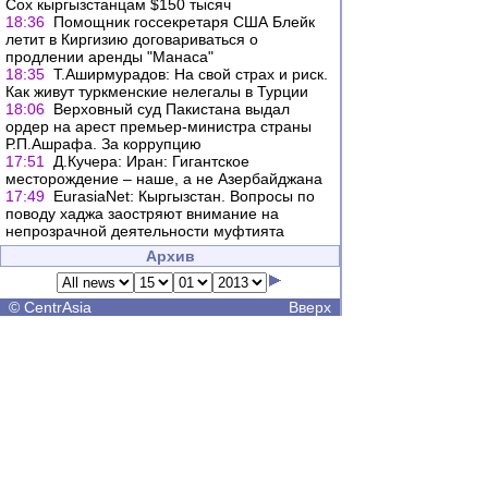
Сох кыргызстанцам $150 тысяч
18:36
Помощник госсекретаря США Блейк
летит в Киргизию договариваться о
продлении аренды "Манаса"
18:35
Т.Аширмурадов: На свой страх и риск.
Как живут туркменские нелегалы в Турции
18:06
Верховный суд Пакистана выдал
ордер на арест премьер-министра страны
Р.П.Ашрафа. За коррупцию
17:51
Д.Кучера: Иран: Гигантское
месторождение – наше, а не Азербайджана
17:49
EurasiaNet: Кыргызстан. Вопросы по
поводу хаджа заостряют внимание на
непрозрачной деятельности муфтията
Архив
©
CentrAsia
Вверх