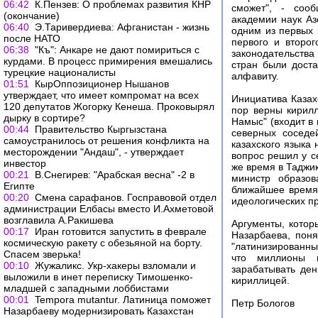
06:42
К.Пензев: О проблемах развития КНР
сможет", - сооб
(окончание)
академии наук Аз
06:40
Э.Таривердиева: Афганистан - жизнь
одним из первых 
после НАТО
первого и второг
06:38
"Къ": Анкаре не дают помириться с
законодательства
курдами. В процесс примирения вмешались
стран были дост
турецкие националисты
алфавиту.
01:51
КырОппозиционер Нышанов
утверждает, что имеет компромат на всех
Инициатива Казах
120 депутатов Жогорку Кенеша. Проковырял
пор верны кирилл
дырку в сортире?
Намыс" (входит в
00:44
Правительство Кыргызстана
северных соседе
самоустранилось от решения конфликта на
казахского языка 
месторождении "Андаш", - утверждает
вопрос решил у с
инвестор
же время в Таджи
00:21
В.Снегирев: "Арабская весна" -2 в
министр образов
Египте
ближайшее время 
00:20
Смена сарафанов. Госправовой отдел
идеологических пр
администрации Елбасы вместо И.Ахметовой
возглавила А.Ракишева
Аргументы, котор
00:17
Иран готовится запустить в феврале
Назарбаева, поня
космическую ракету с обезьяной на борту.
"латинизированны
Спасем зверька!
что миллионы г
00:10
Жужаликс. Укр-хакеры взломали и
зарабатывать ден
выложили в инет переписку Тимошенко-
кириллицей.
младшей с западными лоббистами
00:01
Tempora mutantur. Латиница поможет
Петр Бологов
Назарбаеву модернизировать Казахстан