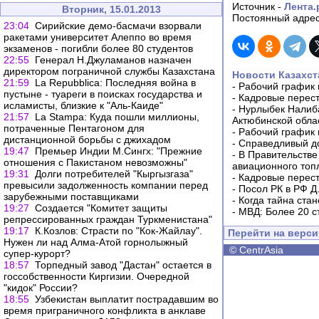
Источник -
Лента.
Вторник, 15.01.2013
Постоянный адрес
23:04
Сирийские демо-басмачи взорвали
ракетами университет Алеппо во время
экзаменов - погибли более 80 студентов
22:55
Генерал Н.Джуламанов назначен
директором пограничной службы Казахстана
Новости Казахст
21:59
La Repubblica: Последняя война в
-
Рабочий график 
пустыне - туареги в поисках государства и
-
Кадровые перес
исламисты, близкие к "Аль-Каиде"
-
Нурлыбек Налиб
21:57
La Stampa: Куда пошли миллионы,
Актюбинской обла
потраченные Пентагоном для
-
Рабочий график 
дистанционной борьбы с джихадом
-
Справедливый до
19:47
Премьер Индии М.Сингх: "Прежние
-
В Правительстве
отношения с Пакистаном невозможны"
авиационного топ
19:31
Долги потребителей "Кыргызгаза"
-
Кадровые перес
превысили задолженность компании перед
-
Посол РК в РФ Д
зарубежными поставщиками
-
Когда тайна ста
19:27
Создается "Комитет защиты
-
МВД: Более 20 с
репрессированных граждан Туркменистана"
19:17
К.Козлов: Страсти по "Кок-Жайлау".
Перейти на верс
Нужен ли над Алма-Атой горнолыжный
©
CentrAsia
супер-курорт?
18:57
Торпедный завод "Дастан" остается в
госсобственности Киргизии. Очередной
"кидок" России?
18:55
Узбекистан выплатит пострадавшим во
время приграничного конфликта в анклаве