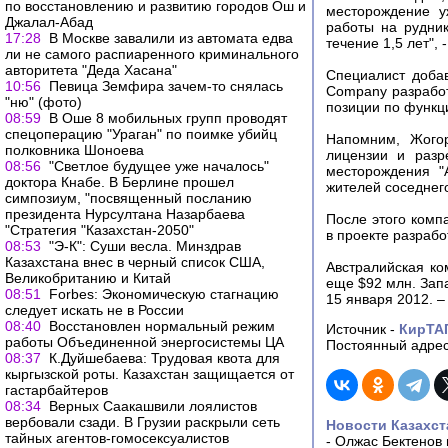
по восстановлению и развитию городов Ош и
месторождение у
Джалал-Абад
работы на рудник
17:28
В Москве завалили из автомата едва
течение 1,5 лет", 
ли не самого распиаренного криминального
авторитета "Деда Хасана"
Специалист доба
10:56
Певица Земфира зачем-то снялась
Company разработ
"ню" (фото)
позиции по функц
08:59
В Оше 8 мобильных групп проводят
спецоперацию "Ураган" по поимке убийц
Напомним, Жогор
полковника Шоноева
лицензии и разр
08:56
"Светлое будущее уже началось"
месторождения "
доктора Кнабе. В Берлине прошел
жителей соседнег
симпозиум, "посвященный посланию
президента Нурсултана Назарбаева
После этого комп
"Стратегия "Казахстан-2050"
в проекте разрабо
08:53
"Э-К": Суши весла. Минздрав
Казахстана внес в черный список США,
Австралийская ко
Великобританию и Китай
еще $92 млн. Запа
08:51
Forbes: Экономическую стагнацию
15 января 2012. –
следует искать не в России
08:40
Восстановлен нормальный режим
Источник -
КирТА
работы Объединенной энергосистемы ЦА
Постоянный адрес
08:37
К.Дуйшебаева: Трудовая квота для
кыргызской роты. Казахстан защищается от
гастарбайтеров
08:34
Верных Саакашвили лоялистов
вербовали сзади. В Грузии раскрыли сеть
Новости Казахст
тайных агентов-гомосексуалистов
-
Олжас Бектенов 