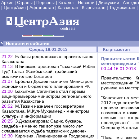
Архив
|
Страны
|
Персоны
|
Каталог
|
Новости
|
Дискуссии
|
Анекдо
|
ЦентрАзия
|
Афганистан
|
Казахстан
|
Кыргызстан
|
Таджикистан
|
Новости и события
|
Среда, 16.01.2013
Кыргызстан
|
21:22
Елбасы реорганизовал правительство
Правительство К
Казахстана
месторождении "
21:13
В Бишкеке арестован "казахский Робин
00:44 16.01.2013
Гуд" Талгат Жамбылский, грабивший
исключительно богатеев
Правительство 
21:07
Ерболат Досаев назначен Министром
месторождении "А
экономики и бюджетного планирования РК
рудника на место
21:00
Бахытжан Сагинтаев стал первым
вице-премьером-министром регионального
"Конфликт на мес
развития Казахстана
2012 года потреб
20:52
М.Тажин назначен госсекретарем
провели независим
Казахстана, М.Кул-Мухаммед - министром
возможна с точки
культуры и информации
осенью же отпра
20:25
З.Джахангирова: Садик, букварь,
последовало", - 
свадьба - именно так вот уже много лет
Company Наталья 
складывается судьба таджикских девочек
19:30
Киргизия. Ликвидирована Госдирекция
"Пока мы ждем,