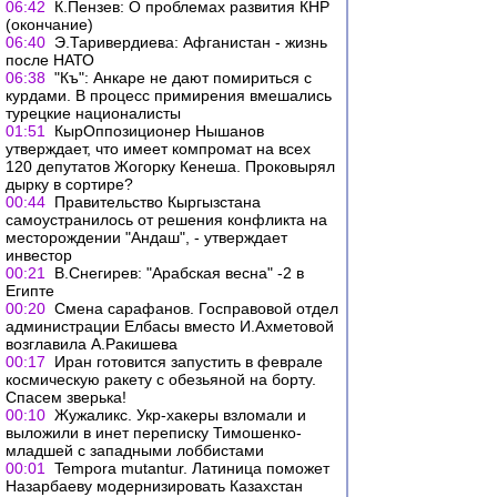
06:42
К.Пензев: О проблемах развития КНР
(окончание)
06:40
Э.Таривердиева: Афганистан - жизнь
после НАТО
06:38
"Къ": Анкаре не дают помириться с
курдами. В процесс примирения вмешались
турецкие националисты
01:51
КырОппозиционер Нышанов
утверждает, что имеет компромат на всех
120 депутатов Жогорку Кенеша. Проковырял
дырку в сортире?
00:44
Правительство Кыргызстана
самоустранилось от решения конфликта на
месторождении "Андаш", - утверждает
инвестор
00:21
В.Снегирев: "Арабская весна" -2 в
Египте
00:20
Смена сарафанов. Госправовой отдел
администрации Елбасы вместо И.Ахметовой
возглавила А.Ракишева
00:17
Иран готовится запустить в феврале
космическую ракету с обезьяной на борту.
Спасем зверька!
00:10
Жужаликс. Укр-хакеры взломали и
выложили в инет переписку Тимошенко-
младшей с западными лоббистами
00:01
Tempora mutantur. Латиница поможет
Назарбаеву модернизировать Казахстан