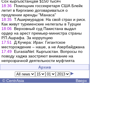
Сох кыргызстанцам $150 тысяч
18:36
Помощник госсекретаря США Блейк
летит в Киргизию договариваться о
продлении аренды "Манаса"
18:35
Т.Аширмурадов: На свой страх и риск.
Как живут туркменские нелегалы в Турции
18:06
Верховный суд Пакистана выдал
ордер на арест премьер-министра страны
Р.П.Ашрафа. За коррупцию
17:51
Д.Кучера: Иран: Гигантское
месторождение – наше, а не Азербайджана
17:49
EurasiaNet: Кыргызстан. Вопросы по
поводу хаджа заостряют внимание на
непрозрачной деятельности муфтията
Архив
©
CentrAsia
Вверх