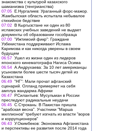
знакомства с культурой казахского
шаманизма (тенгрианства)
07:05
Е.Нургалиев: Ураганный форс-мажор.
Жамбылская область испытала небывалое
стихийное бедствие
07:02
В Кыргызстане ни один из 80
исламских учебных заведений не выдает
документы об образовании гособразца
07:00
"Ижтимоий фикр": Граждане
Узбекистана поддерживают Ислама
Каримова и как никогда уверены в своем
будущем
06:57
Ушел из жизни один из лидеров
японского кинематографа Нагиса Осима
06:54
А.Андрухаева: За 10 лет американцы
усыновили более шести тысяч детей из
Казахстана
06:49
"НГ": Мали прочат афганский
сценарий. Олланд примеряет на себя
амплуа жандарма Африки
06:47
Р.Силантьев: Мусульман в России
преследуют радикальные неудачи
06:45
С.Строкань: В Пакистан пришла
"арабская весна". Участники "Марша
миллионов" требуют изгнать из власти "воров
и коррупционеров"
06:43
У.Окимбеков: Экономика Афганистана
и перспективы ее развития после 2014 года