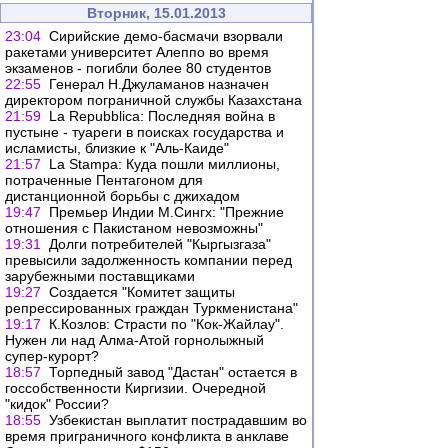
Вторник, 15.01.2013
23:04
Сирийские демо-басмачи взорвали
ракетами университет Алеппо во время
экзаменов - погибли более 80 студентов
22:55
Генерал Н.Джуламанов назначен
директором пограничной службы Казахстана
21:59
La Repubblica: Последняя война в
пустыне - туареги в поисках государства и
исламисты, близкие к "Аль-Каиде"
21:57
La Stampa: Куда пошли миллионы,
потраченные Пентагоном для
дистанционной борьбы с джихадом
19:47
Премьер Индии М.Сингх: "Прежние
отношения с Пакистаном невозможны"
19:31
Долги потребителей "Кыргызгаза"
превысили задолженность компании перед
зарубежными поставщиками
19:27
Создается "Комитет защиты
репрессированных граждан Туркменистана"
19:17
К.Козлов: Страсти по "Кок-Жайлау".
Нужен ли над Алма-Атой горнолыжный
супер-курорт?
18:57
Торпедный завод "Дастан" остается в
госсобственности Киргизии. Очередной
"кидок" России?
18:55
Узбекистан выплатит пострадавшим во
время приграничного конфликта в анклаве