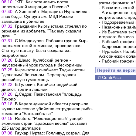
08:10
"КП": Как остановить поток
узком формате в 
нелегальной миграции в Россию?
-
Развитие легкой
07:40
А.Хинштейн: Маргарита Нургалиева -
-
Агитационная гр
знак беды. Супруга экс-МВД России
встретилась с пр
замешана в убийстве
-
Подозреваемый в
07:32
Гражданин Кыргызстана стрелял по
-
Незаконные займ
рижанам из арбалета. "Так ему сказали
-
Из Вьетнама экс
духи..."
игорного бизнеса
07:31
С.Молдокулов: Рабочая группа Кыр-
-
Рабочий график 
парламентской комиссии, проверившая
-
Кадровые перес
Счетную палату, была создана из...
-
Нурлыбек Налиб
безработных
Актюбинской обла
07:26
Б.Шамс: Кулябский регион -
-
Рабочий график 
неусвоенный урок голода и бескормицы
07:25
Кыргызстан снабжает Таджикистан
Перейти на верс
"дешевым" бензином. Перепродавая
©
CentrAsia
российскую гумпомощь
07:22
В.Гулевич: Китайско-индийский
диалог: третий лишний
07:20
Д.Седов: Пакистанская "площадь
Тахрир"
07:18
В Карагандинской области раскрыли
жуткое массовое убийство сотрудников рыбо-
компании "Балхашбалык"
07:15
Reuters: "Революционный" ущерб
экономик стран "арабской весны" составит
225 млрд долларов
07:08
Гаухар Нуртас: Голливуд созрел. Для