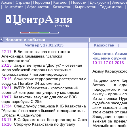
Архив
|
Страны
|
Персоны
|
Каталог
|
Новости
|
Дискуссии
|
Анекдо
|
ЦентрАзия
|
Афганистан
|
Казахстан
|
Кыргызстан
|
Таджикистан
|
Новости и события
|
Четверг, 17.01.2013
Казахстан
|
22:17
В Бишкеке вышла в свет книга
Казахстан. Акима
Александра Камышева "Записки
ношение оружия
кладоискателя"
10:11 17.01.2013
20:23
Закрытие пункта "Достук" – ответная
мера узбекской стороны на закрытие
Акиму Карасуског
Кыргызстаном 7 погран-переходов
20:16
Алжирских террористов расстреляли с
На днях аким Ка
воздуха. Погибли 34 заложника
Астану – в адм
18:21
IWPR: Узбекистан - краткосрочный
подсудимого и на
военный контракт популярен у молодежи
акиму – органы сл
18:07
Казахстан закупил для своих ВВС
Из-за неявки Нур
евро-аэробусы С-295
судебное заседан
17:34
Спецслужбу спецназа КНБ Казахстана
аким выехал в а
"Арыстан" возглавил бывший телохранитель
этом факте от сам
Елбасы А.Садыкулов
Заседание перене
16:17
Б.Сейдахметова: Козырная карта Соха
выехал за преде
16:10
Сборную Казахстана по футзалу
Мухамбетов любо