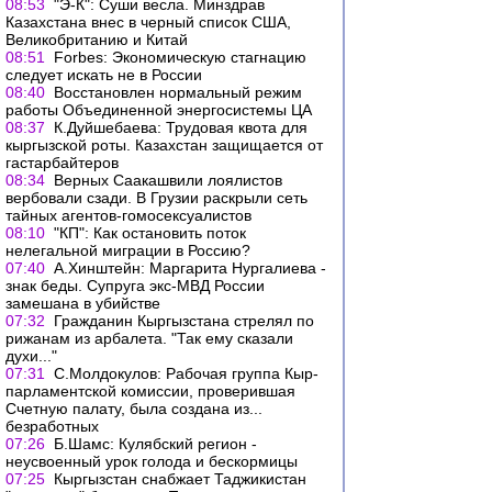
08:53
"Э-К": Суши весла. Минздрав
Казахстана внес в черный список США,
Великобританию и Китай
08:51
Forbes: Экономическую стагнацию
следует искать не в России
08:40
Восстановлен нормальный режим
работы Объединенной энергосистемы ЦА
08:37
К.Дуйшебаева: Трудовая квота для
кыргызской роты. Казахстан защищается от
гастарбайтеров
08:34
Верных Саакашвили лоялистов
вербовали сзади. В Грузии раскрыли сеть
тайных агентов-гомосексуалистов
08:10
"КП": Как остановить поток
нелегальной миграции в Россию?
07:40
А.Хинштейн: Маргарита Нургалиева -
знак беды. Супруга экс-МВД России
замешана в убийстве
07:32
Гражданин Кыргызстана стрелял по
рижанам из арбалета. "Так ему сказали
духи..."
07:31
С.Молдокулов: Рабочая группа Кыр-
парламентской комиссии, проверившая
Счетную палату, была создана из...
безработных
07:26
Б.Шамс: Кулябский регион -
неусвоенный урок голода и бескормицы
07:25
Кыргызстан снабжает Таджикистан