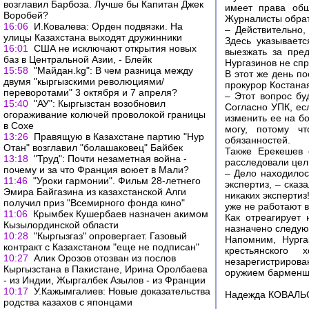
возглавил Барбоза. Лучше бы Капитан Джек
имеет права общ
Воробей?
Журналисты обра
16:06
И.Ковалева: Орден подвязки. На
– Действительно,
улицы Казахстана выходят дружинники
Здесь указывает
16:01
США не исключают открытия новых
выезжать за пре
баз в Центральной Азии, - Блейк
Нургазинов не сп
15:58
"Майдан.kg": В чем разница между
В этот же день п
двумя "кыргызскими революциями/
прокурор Костан
переворотами" 3 октября и 7 апреля?
– Этот вопрос бу
15:40
"АУ": Кыргызстан возобновил
Согласно УПК, ес
огораживание колючей проволокой границы
изменить ее на бо
в Сохе
могу, потому ч
13:26
Правящую в Казахстане партию "Нур
обязанностей.
Отан" возглавил "болашаковец" Байбек
Также Ерекешев 
13:18
"Труд": Почти незаметная война -
расследовали цел
почему и за что Франция воюет в Мали?
– Дело находилос
11:46
"Уроки гармонии". Фильм 28-летнего
экспертиз, – сказ
Эмира Байгазина из казахстанской Алги
никаких экспертиз
получил приз "Всемирного фонда кино"
уже не работают в
11:06
Крымбек Кушербаев назначен акимом
Как отреагирует 
Кызылординской области
назначено следую
10:28
"Кыргызгаз" опровергает. Газовый
Напомним, Нурга
контракт с Казахстаном "еще не подписан"
крестьянского
10:27
Алик Орозов отозван из послов
незарегистрирова
Кыргызстана в Пакистане, Ирина Оролбаева
оружием барменшу
- из Индии, Жыргалбек Азылов - из Франции
10:17
У.Кажымгалиев: Новые доказательства
Надежда КОВАЛЬС
родства казахов с японцами