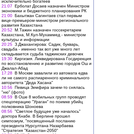
исключительно богатеев
21:07
Ерболат Досаев назначен Министром
экономики и бюджетного планирования РК
21:00
Бахытжан Сагинтаев стал первым
вице-премьером-министром регионального
развития Казахстана
20:52
М.Тажин назначен госсекретарем
Казахстана, М.Кул-Мухаммед - министром
культуры и информации
20:25
З.Джахангирова: Садик, букварь,
свадьба - именно так вот уже много лет
складывается судьба таджикских девочек
19:30
Киргизия. Ликвидирована Госдирекция
по восстановлению и развитию городов Ош и
Джалал-Абад
17:28
В Москве завалили из автомата едва
ли не самого распиаренного криминального
авторитета "Деда Хасана"
10:56
Певица Земфира зачем-то снялась
"ню" (фото)
08:59
В Оше 8 мобильных групп проводят
спецоперацию "Ураган" по поимке убийц
полковника Шоноева
08:56
"Светлое будущее уже началось"
доктора Кнабе. В Берлине прошел
симпозиум, "посвященный посланию
президента Нурсултана Назарбаева
"Стратегия "Казахстан-2050"