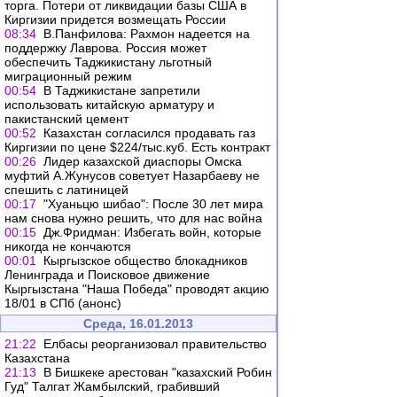
торга. Потери от ликвидации базы США в
Киргизии придется возмещать России
08:34
В.Панфилова: Рахмон надеется на
поддержку Лаврова. Россия может
обеспечить Таджикистану льготный
миграционный режим
00:54
В Таджикистане запретили
использовать китайскую арматуру и
пакистанский цемент
00:52
Казахстан согласился продавать газ
Киргизии по цене $224/тыс.куб. Есть контракт
00:26
Лидер казахской диаспоры Омска
муфтий А.Жунусов советует Назарбаеву не
спешить с латиницей
00:17
"Хуаньцю шибао": После 30 лет мира
нам снова нужно решить, что для нас война
00:15
Дж.Фридман: Избегать войн, которые
никогда не кончаются
00:01
Кыргызское общество блокадников
Ленинграда и Поисковое движение
Кыргызстана "Наша Победа" проводят акцию
18/01 в СПб (анонс)
Среда, 16.01.2013
21:22
Елбасы реорганизовал правительство
Казахстана
21:13
В Бишкеке арестован "казахский Робин
Гуд" Талгат Жамбылский, грабивший