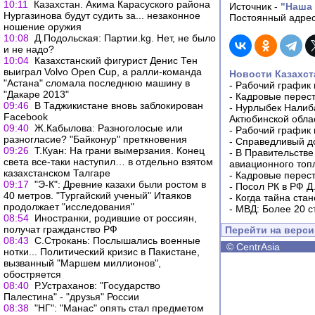
10:11
Казахстан. Акима Карасуского района
Источник -
"Наша 
Нургазинова будут судить за... незаконное
Постоянный адрес
ношение оружия
10:08
Д.Подольская: Партии.kg. Нет, не было
и не надо?
10:04
Казахстанский фигурист Денис Тен
выиграл Volvo Open Cup, а ралли-команда
Новости Казахст
"Астана" сломала последнюю машину в
-
Рабочий график 
"Дакаре 2013"
-
Кадровые перес
09:46
В Таджикистане вновь заблокирован
-
Нурлыбек Налиб
Facebook
Актюбинской обла
09:40
Ж.Кабылова: Разноголосые или
-
Рабочий график 
разногласие? "Байконур" преткновения
-
Справедливый до
09:26
Т.Куан: На грани вымерзания. Конец
-
В Правительстве
света все-таки наступил… в отдельно взятом
авиационного топ
казахстанском Талгаре
-
Кадровые перес
09:17
"Э-К": Древние казахи были ростом в
-
Посол РК в РФ Д
40 метров. "Тургайский ученый" Итаяков
-
Когда тайна ста
продолжает "исследования"
-
МВД: Более 20 с
08:54
Иностранки, родившие от россиян,
получат гражданство РФ
Перейти на верс
08:43
С.Строкань: Послышались военные
©
CentrAsia
нотки... Политический кризис в Пакистане,
вызванный "Маршем миллионов",
обостряется
08:40
Р.Устраханов: "Государство
Палестина" - "друзья" России
08:38
"НГ": "Манас" опять стал предметом