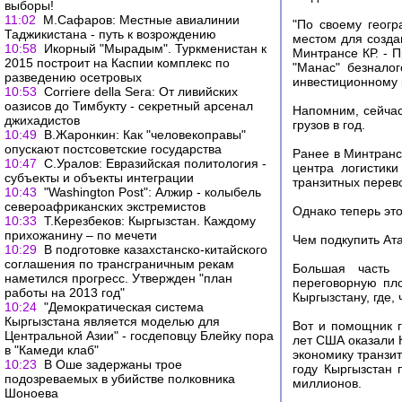
выборы!
11:02
М.Сафаров: Местные авиалинии
"По своему геог
Таджикистана - путь к возрождению
местом для созда
10:58
Икорный "Мырадым". Туркменистан к
Минтрансе КР. - 
2015 построит на Каспии комплекс по
"Манас" безналог
разведению осетровых
инвестиционному 
10:53
Corriere della Sera: От ливийских
оазисов до Тимбукту - секретный арсенал
Напомним, сейчас
джихадистов
грузов в год.
10:49
В.Жаронкин: Как "человекоправы"
опускают постсоветские государства
Ранее в Минтрансе
10:47
С.Уралов: Евразийская политология -
центра логистик
субъекты и объекты интеграции
транзитных перево
10:43
"Washington Post": Алжир - колыбель
североафриканских экстремистов
Однако теперь это
10:33
Т.Керезбеков: Кыргызстан. Каждому
прихожанину – по мечети
Чем подкупить Ат
10:29
В подготовке казахстанско-китайского
соглашения по трансграничным рекам
Большая часть 
наметился прогресс. Утвержден "план
переговорную пл
работы на 2013 год"
Кыргызстану, где,
10:24
"Демократическая система
Кыргызстана является моделью для
Вот и помощник г
Центральной Азии" - госдеповцу Блейку пора
лет США оказали 
в "Камеди клаб"
экономику транзи
10:23
В Оше задержаны трое
году Кыргызстан 
подозреваемых в убийстве полковника
миллионов.
Шоноева