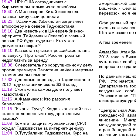
19:47
UPI: США сотрудничают с
американской ав
Кыргызстаном только из-за авиабазы
Бишкеке. - Сейча
18:40
А.Миловзоров: Китай исподволь
перевозок, но я н
навяжет миру свои ценности
18:23
Т.Салимов: Узбекистан загрязняет
Официальный пред
атмосферу на севере Таджикистана
очень важным лог
18:16
Два известных в ЦА еврея-бизнес-
Штатам важно ее 
афериста (Гайдамак и Леваев) и главный
раввин РФ будут судиться. Кто у кого
А тем временем
документы покрал?
18:10
Казахстан срывает российские планы
Алмазбек Атамба
по запуску "Протонов", Россия грозится
2013 года в Бишк
недоплатить за аренду
чуть позже сообщ
18:08
Следователь по коррупционному делу
вопроса о создан
против премьера Пакистана найден мертвым
в гостиничном номере
По данным наших 
17:33
Денежные переводы в Таджикистан в
РФ. Уточняется
2012 году составили около $3,6 млрд.
Департамента гос
11:19
Сколько на самом деле получают
воздушных сооб
казахстанцы?
"Авиакомпания "П
11:16
А.Жаманаков: Кто разозлил
с инфраструктуро
Каримова?
11:15
"Кыргыз Туусу": Когда кыргызский язык
"Центральная Ази
станет полноценным государственным
гражданской ави
языком?
чиновники Минт
11:09
Комитет защиты журналистов (CPJ)
международной ло
осудил Таджикистан за интернет-цензуру
стран Западной Е
11:04
О.Тутубалина: Таджикистан. Курс на
создании так наз