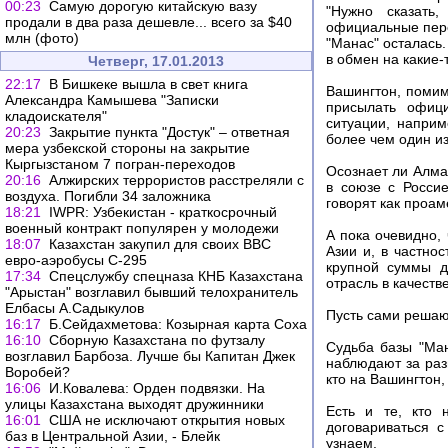
00:23
Самую дорогую китайскую вазу
"Нужно сказать
продали в два раза дешевле... всего за $40
официальные пере
млн (фото)
"Манас" осталась.
в обмен на какие-
Четверг, 17.01.2013
22:17
В Бишкеке вышла в свет книга
Вашингтон, помим
Александра Камышева "Записки
присылать офици
кладоискателя"
ситуации, наприм
20:23
Закрытие пункта "Достук" – ответная
более чем один и
мера узбекской стороны на закрытие
Кыргызстаном 7 погран-переходов
Осознает ли Алма
20:16
Алжирских террористов расстреляли с
в союзе с Россие
воздуха. Погибли 34 заложника
говорят как проам
18:21
IWPR: Узбекистан - краткосрочный
военный контракт популярен у молодежи
А пока очевидно,
18:07
Казахстан закупил для своих ВВС
Азии и, в частно
евро-аэробусы С-295
крупной суммы д
17:34
Спецслужбу спецназа КНБ Казахстана
отрасль в качеств
"Арыстан" возглавил бывший телохранитель
Елбасы А.Садыкулов
Пусть сами реша
16:17
Б.Сейдахметова: Козырная карта Соха
16:10
Сборную Казахстана по футзалу
Судьба базы "Ман
возглавил Барбоза. Лучше бы Капитан Джек
наблюдают за раз
Воробей?
кто на Вашингтон,
16:06
И.Ковалева: Орден подвязки. На
улицы Казахстана выходят дружинники
Есть и те, кто 
16:01
США не исключают открытия новых
договариваться с
баз в Центральной Азии, - Блейк
узнаем.