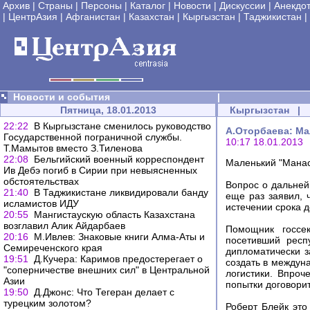
Архив
|
Страны
|
Персоны
|
Каталог
|
Новости
|
Дискуссии
|
Анекдо
|
ЦентрАзия
|
Афганистан
|
Казахстан
|
Кыргызстан
|
Таджикистан
|
Новости и события
|
Пятница, 18.01.2013
Кыргызстан
|
22:22
В Кыргызстане сменилось руководство
А.Оторбаева: Ма
Государственной пограничной службы.
10:17 18.01.2013
Т.Мамытов вместо З.Тиленова
22:08
Бельгийский военный корреспондент
Маленький "Манас
Ив Дебэ погиб в Сирии при невыясненных
обстоятельствах
Вопрос о дальней
21:40
В Таджикистане ликвидировали банду
еще раз заявил, 
исламистов ИДУ
истечении срока д
20:55
Мангистаускую область Казахстана
возглавил Алик Айдарбаев
Помощник госсе
20:16
М.Ивлев: Знаковые книги Алма-Аты и
посетивший респ
Семиреченского края
дипломатически 
19:51
Д.Кучера: Каримов предостерегает о
создать в междун
"соперничестве внешних сил" в Центральной
логистики. Впроч
Азии
попытки договори
19:50
Д.Джонс: Что Тегеран делает с
турецким золотом?
Роберт Блейк это