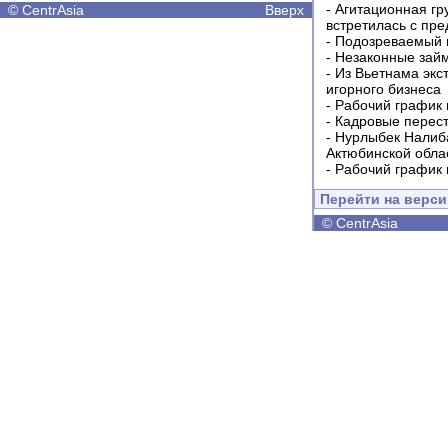
-
Агитационная гр
©
CentrAsia
Вверх
встретилась с пр
-
Подозреваемый в
-
Незаконные займ
-
Из Вьетнама экс
игорного бизнеса
-
Рабочий график 
-
Кадровые перес
-
Нурлыбек Налиб
Актюбинской обла
-
Рабочий график 
Перейти на верс
©
CentrAsia