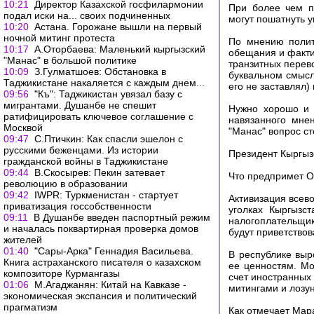
10:21
Директор Казахской госфилармонии
При более чем п
подал иски на... своих подчиненных
могут пошатнуть 
10:20
Астана. Горожане вышли на первый
ночной митинг протеста
По мнению полит
10:17
А.Оторбаева: Маленький кыргызский
обещания и факти
"Манас" в большой политике
транзитных перево
10:09
З.Гулматшоев: Обстановка в
буквальном смысл
Таджикистане накаляется с каждым днем...
его не заставлял) 
09:56
"Къ": Таджикистан увязал базу с
мигрантами. Душанбе не спешит
Нужно хорошо и 
ратифицировать ключевое соглашение с
навязанного мне
Москвой
"Манас" вопрос ст
09:47
С.Птичкин: Как спасли эшелон с
русскими беженцами. Из истории
Президент Кыргызс
гражданской войны в Таджикистане
09:44
В.Скосырев: Пекин затевает
Что предпримет 
революцию в образовании
09:42
IWPR: Туркменистан - стартует
Активизация всев
приватизация госсобственности
уголках Кыргызс
09:11
В Душанбе введен паспортный режим
налогоплательщи
и началась поквартирная проверка домов
будут приветствов
жителей
01:40
"Сары-Арка" Геннадия Васильева.
В республике выр
Книга астраханского писателя о казахском
ее ценностям. Мо
композиторе Курмангазы
счет иностранных 
01:06
М.Агаджанян: Китай на Кавказе -
митингами и лозун
экономическая экспансия и политический
прагматизм
Как отмечает Мар