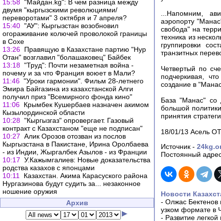
15:58
"Майдан.kg": В чем разница между
двумя "кыргызскими революциями/
...Напомним, ав
переворотами" 3 октября и 7 апреля?
аэропорту "Манас
15:40
"АУ": Кыргызстан возобновил
свобода" на терр
огораживание колючей проволокой границы
техника из нескол
в Сохе
группировки сос
13:26
Правящую в Казахстане партию "Нур
транзитных перев
Отан" возглавил "болашаковец" Байбек
13:18
"Труд": Почти незаметная война -
Четвертый по сче
почему и за что Франция воюет в Мали?
подчеркивая, чт
11:46
"Уроки гармонии". Фильм 28-летнего
создание в "Манас
Эмира Байгазина из казахстанской Алги
получил приз "Всемирного фонда кино"
База "Манас" со
11:06
Крымбек Кушербаев назначен акимом
большой политики
Кызылординской области
принятия стратег
10:28
"Кыргызгаз" опровергает. Газовый
контракт с Казахстаном "еще не подписан"
18/01/13 Асель 
10:27
Алик Орозов отозван из послов
Кыргызстана в Пакистане, Ирина Оролбаева
Источник -
24kg.o
- из Индии, Жыргалбек Азылов - из Франции
Постоянный адрес
10:17
У.Кажымгалиев: Новые доказательства
родства казахов с японцами
10:11
Казахстан. Акима Карасуского района
Нургазинова будут судить за... незаконное
ношение оружия
Новости Казахст
-
Олжас Бектенов 
Архив
узком формате в 
-
Развитие легкой