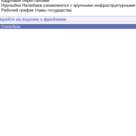
-
Кадровые перестановки
-
Нурлыбек Налибаев ознакомился с крупными инфраструктурными 
-
Рабочий график главы государства
ерейти на версию с фреймами
©
CentrAsia