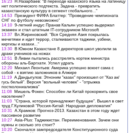
16:23
Н.Назарбаев: "В переходе казахского языка на латиницу
нет политического подтекста. Задача - превратить
казахстанскую культуру в сегмент глобального..."
14:53
Президент ФИФА Блаттер: "Проведение чемпионата
СНГ по футболу невозможно"
14:10
9-летний индуc Пранав Кальян успешно выдержал
экзамен и стал штатным IT-сотрудником Microsoft
13:37
Вл.Жириновский: "Вся Средняя Азия покрылась
мечетями и идет террор, сталкиваются таджики, узбеки,
киргизы и казахи..."
13:30
В Южном Казахстане 8 директоров школ уволили за
драки учеников на ножах
12:51
В Ливии пытались расстрелять кортеж министра
обороны аль-Баргхати. Успел удрать
12:20
Михаил Леонтьев: Америка успешно воюет сама с
собой - к взятию заложников в Алжире
11:19
А.Дандыгулов: Этноним "казах" произошел от "Каз ак/
гусь белый". Версия "вольный человек" - "отрыжка
постколониализма"
11:08
Мишель Фокен: Способен ли Китай прокормить свое
население?
11:03
"Страна, которой принадлежит будущее". Вышел в свет
труд Г.Куликовой "Россия-Китай: Народная дипломатия"
10:31
А.Храмков: Прогноз-2013. Казахстан в этом году ждет
пассивное развитие
10:27
Asia-Plus: Таджикистан. Переименования. Зачем они
нужны и сколько это стоит?
10:20
Скончался зампредседателя Конституционного суда