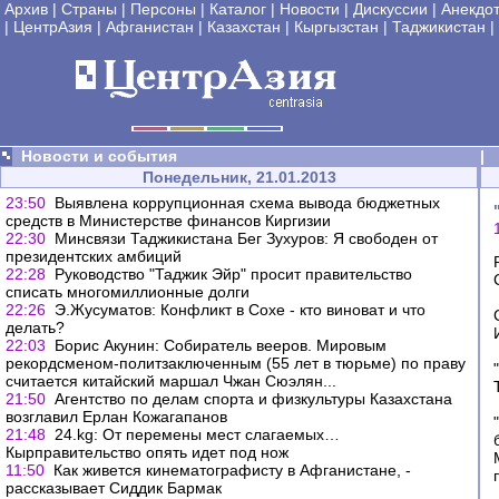
Архив
|
Страны
|
Персоны
|
Каталог
|
Новости
|
Дискуссии
|
Анекдо
|
ЦентрАзия
|
Афганистан
|
Казахстан
|
Кыргызстан
|
Таджикистан
|
Новости и события
|
Понедельник, 21.01.2013
23:50
Выявлена коррупционная схема вывода бюджетных
средств в Министерстве финансов Киргизии
22:30
Минсвязи Таджикистана Бег Зухуров: Я свободен от
президентских амбиций
22:28
Руководство "Таджик Эйр" просит правительство
списать многомиллионные долги
22:26
Э.Жусуматов: Конфликт в Сохе - кто виноват и что
делать?
22:03
Борис Акунин: Собиратель вееров. Мировым
рекордсменом-политзаключенным (55 лет в тюрьме) по праву
считается китайский маршал Чжан Сюэлян...
21:50
Агентство по делам спорта и физкультуры Казахстана
возглавил Ерлан Кожагапанов
21:48
24.kg: От перемены мест слагаемых…
Кырправительство опять идет под нож
11:50
Как живется кинематографисту в Афганистане, -
рассказывает Сиддик Бармак