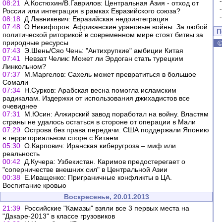
08:21
А.Костюхин/В.Гаврилов: Центральная Азия - отход от
России или интеграция в рамках Евразийского союза?
08:18
Д.Лавникевич: Евразийская недоинтеграция
07:48
О.Никифоров: Африканские урановые войны. За любой
П
политической риторикой в современном мире стоят битвы за
природные ресурсы
07:43
Э.Шень/Сяо Чень: "Антихрупкие" амбиции Китая
07:41
Невзат Челик: Может ли Эрдоган стать турецким
Линкольном?
07:37
М.Маргелов: Сахель может превратиться в большое
Сомали
07:34
Н.Сурков: Арабская весна помогла исламским
радикалам. Издержки от использования джихадистов все
очевиднее
07:31
М.Юсин: Алжирский завод поработал на войну. Властям
страны не удалось остаться в стороне от операции в Мали
07:29
Острова без права передачи. США поддержали Японию
в территориальном споре с Китаем
05:30
О.Карпович: Иранская киберугроза – миф или
реальность
00:42
Д.Кучера: Узбекистан. Каримов предостерегает о
"соперничестве внешних сил" в Центральной Азии
00:38
Е.Иващенко: Приграничные конфликты в ЦА.
Воспитание кровью
Воскресенье, 20.01.2013
21:39
Российские "Камазы" взяли все 3 первых места на
"Дакаре-2013" в классе грузовиков