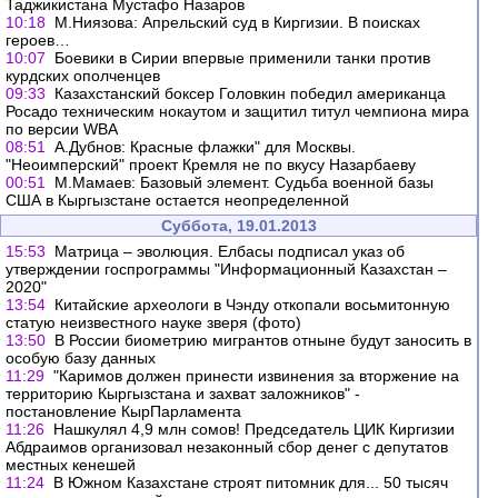
Таджикистана Мустафо Назаров
10:18
М.Ниязова: Апрельский суд в Киргизии. В поисках
героев…
10:07
Боевики в Сирии впервые применили танки против
курдских ополченцев
09:33
Казахстанский боксер Головкин победил американца
Росадо техническим нокаутом и защитил титул чемпиона мира
по версии WBA
08:51
А.Дубнов: Красные флажки" для Москвы.
"Неоимперский" проект Кремля не по вкусу Назарбаеву
00:51
М.Мамаев: Базовый элемент. Судьба военной базы
США в Кыргызстане остается неопределенной
Суббота, 19.01.2013
15:53
Матрица – эволюция. Елбасы подписал указ об
утверждении госпрограммы "Информационный Казахстан –
2020"
13:54
Китайские археологи в Чэнду откопали восьмитонную
статую неизвестного науке зверя (фото)
13:50
В России биометрию мигрантов отныне будут заносить в
особую базу данных
11:29
"Каримов должен принести извинения за вторжение на
территорию Кыргызстана и захват заложников" -
постановление КырПарламента
11:26
Нашкулял 4,9 млн сомов! Председатель ЦИК Киргизии
Абдраимов организовал незаконный сбор денег с депутатов
местных кенешей
11:24
В Южном Казахстане строят питомник для... 50 тысяч