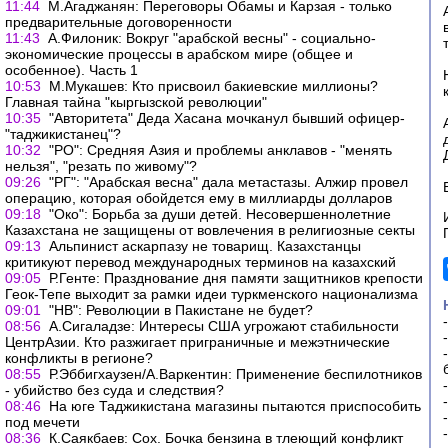
11:44
М.Агаджанян: Переговоры Обамы и Карзая - только
предварительные договоренности
11:43
А.Филоник: Вокруг "арабской весны" - социально-
экономические процессы в арабском мире (общее и
особенное). Часть 1
10:53
М.Мукашев: Кто присвоил бакиевские миллионы?
Главная тайна "кыргызской революции"
10:35
"Авторитета" Деда Хасана мочканул бывший офицер-
"таджикистанец"?
10:32
"РО": Средняя Азия и проблемы анклавов - "менять
нельзя", "резать по живому"?
09:26
"РГ": "Арабская весна" дала метастазы. Алжир провел
операцию, которая обойдется ему в миллиарды долларов
09:18
"Око": Борьба за души детей. Несовершеннолетние
Казахстана не защищены от вовлечения в религиозные секты
09:13
Альпинист аскарпазу не товарищ. Казахстанцы
критикуют перевод международных терминов на казахский
09:05
Р.Генте: Празднование дня памяти защитников крепости
Геок-Тепе выходит за рамки идеи туркменского национализма
09:01
"НВ": Революции в Пакистане не будет?
08:56
А.Сигаладзе: Интересы США угрожают стабильности
ЦентрАзии. Кто разжигает приграничные и межэтнические
конфликты в регионе?
08:55
Р.Эббигхаузен/А.Варкентин: Применение беспилотников
- убийство без суда и следствия?
08:46
На юге Таджикистана магазины пытаются приспособить
под мечети
08:36
К.Саякбаев: Сох. Бочка бензина в тлеющий конфликт