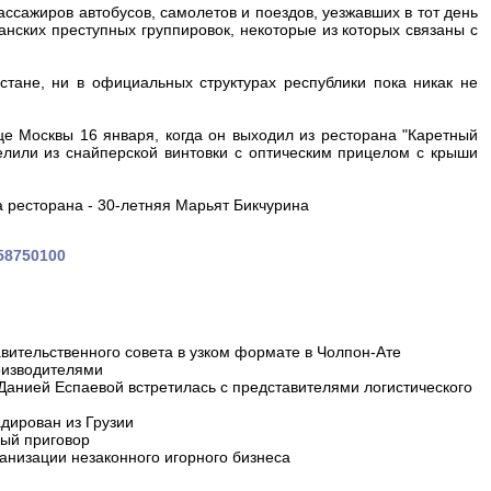
пассажиров автобусов, самолетов и поездов, уезжавших в тот день
нских преступных группировок, некоторые из которых связаны с
тане, ни в официальных структурах республики пока никак не
е Москвы 16 января, когда он выходил из ресторана "Каретный
елили из снайперской винтовки с оптическим прицелом с крыши
 ресторана - 30-летняя Марьят Бикчурина
358750100
вительственного совета в узком формате в Чолпон-Ате
оизводителями
 Данией Еспаевой встретилась с представителями логистического
дирован из Грузии
ный приговор
анизации незаконного игорного бизнеса