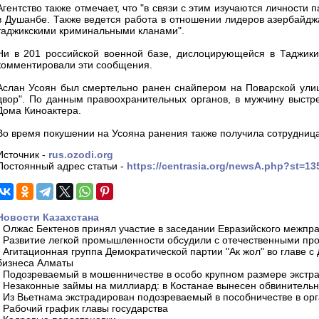
Агентство также отмечает, что "в связи с этим изучаются личности 
в Душанбе. Также ведется работа в отношении лидеров азербайджа
таджикскими криминальными кланами".
Ни в 201 российской военной базе, дислоцирующейся в Таджикис
комментировали эти сообщения.
Аслан Усоян был смертельно ранен снайпером на Поварской улиц
двор". По данным правоохранительных органов, в мужчину выстр
Дома Киноактера.
Во время покушении на Усояна ранения также получила сотрудница
Источник -
rus.ozodi.org
Постоянный адрес статьи -
https://centrasia.org/newsA.php?st=1
Новости Казахстана
-
Олжас Бектенов принял участие в заседании Евразийского межпра
-
Развитие легкой промышленности обсудили с отечественными пр
-
Агитационная группа Демократической партии "Ак жол" во главе с
бизнеса Алматы
-
Подозреваемый в мошенничестве в особо крупном размере экстра
-
Незаконные займы на миллиард: в Костанае вынесен обвинитель
-
Из Вьетнама экстрадирован подозреваемый в пособничестве в орг
-
Рабочий график главы государства