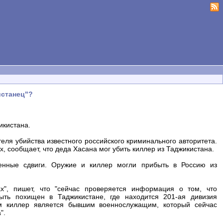
истанец"?
икистана.
ля убийства известного российского криминального авторитета.
х, сообщает, что деда Хасана мог убить киллер из Таджикистана.
енные сдвиги. Оружие и киллер могли прибыть в Россию из
ах", пишет, что "сейчас проверяется информация о том, что
ыть похищен в Таджикистане, где находится 201-ая дивизия
м киллер является бывшим военнослужащим, который сейчас
".