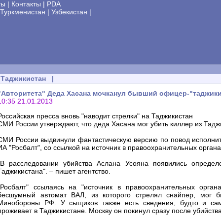
ты
|
Контакты
|
PDA
Туркменистан
|
Узбекистан
|
Таджикистан
|
"Авторитета" Деда Хасана мочканул бывший офицер-"таджик
10:35 21.01.2013
Российская пресса вновь "наводит стрелки" на Таджикистан
СМИ России утверждают, что деда Хасана мог убить киллер из Тадж
СМИ России выдвинули фантастическую версию по повод исполните
ИА "Росбалт", со ссылкой на источник в правоохранительных органа
"В расследовании убийства Аслана Усояна появились определ
Таджикистана". – пишет агентство.
"Росбалт" ссылаясь на "источник в правоохранительных орган
бесшумный автомат ВАЛ, из которого стрелял снайпер, мог б
Минобороны РФ. У сыщиков также есть сведения, будто и са
проживает в Таджикистане. Москву он покинул сразу после убийства