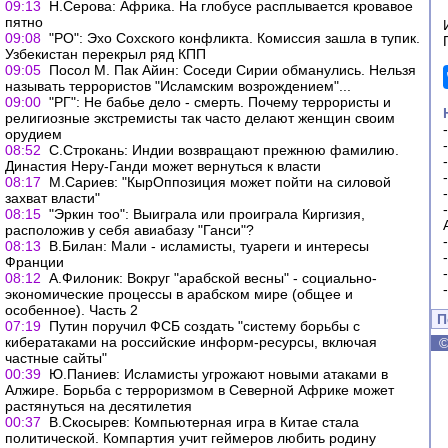
09:13
Н.Серова: Африка. На глобусе расплывается кровавое
пятно
09:08
"РО": Эхо Сохского конфликта. Комиссия зашла в тупик.
Узбекистан перекрыл ряд КПП
09:05
Посол М. Пак Айин: Соседи Сирии обманулись. Нельзя
называть террористов "Исламским возрождением"...
09:00
"РГ": Не бабье дело - смерть. Почему террористы и
религиозные экстремисты так часто делают женщин своим
орудием
08:52
С.Строкань: Индии возвращают прежнюю фамилию.
Династия Неру-Ганди может вернуться к власти
08:17
М.Сариев: "КырОппозиция может пойти на силовой
захват власти"
08:15
"Эркин тоо": Выиграла или проиграла Киргизия,
расположив у себя авиабазу "Ганси"?
08:13
В.Билан: Мали - исламисты, туареги и интересы
Франции
08:12
А.Филоник: Вокруг "арабской весны" - социально-
экономические процессы в арабском мире (общее и
особенное). Часть 2
П
07:19
Путин поручил ФСБ создать "систему борьбы с
кибератаками на российские информ-ресурсы, включая
частные сайты"
00:39
Ю.Паниев: Исламисты угрожают новыми атаками в
Алжире. Борьба с терроризмом в Северной Африке может
растянуться на десятилетия
00:37
В.Скосырев: Компьютерная игра в Китае стала
политической. Компартия учит геймеров любить родину