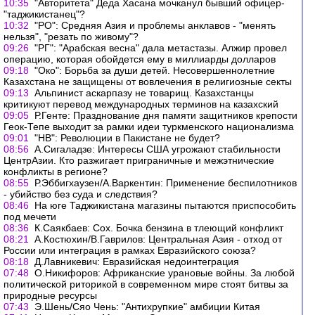
10:35
"Авторитета" Деда Хасана мочканул бывший офицер-
"таджикистанец"?
10:32
"РО": Средняя Азия и проблемы анклавов - "менять
нельзя", "резать по живому"?
09:26
"РГ": "Арабская весна" дала метастазы. Алжир провел
операцию, которая обойдется ему в миллиарды долларов
09:18
"Око": Борьба за души детей. Несовершеннолетние
Казахстана не защищены от вовлечения в религиозные секты
09:13
Альпинист аскарпазу не товарищ. Казахстанцы
критикуют перевод международных терминов на казахский
09:05
Р.Генте: Празднование дня памяти защитников крепости
Геок-Тепе выходит за рамки идеи туркменского национализма
09:01
"НВ": Революции в Пакистане не будет?
08:56
А.Сигаладзе: Интересы США угрожают стабильности
ЦентрАзии. Кто разжигает приграничные и межэтнические
конфликты в регионе?
08:55
Р.Эббигхаузен/А.Варкентин: Применение беспилотников
- убийство без суда и следствия?
08:46
На юге Таджикистана магазины пытаются приспособить
под мечети
08:36
К.Саякбаев: Сох. Бочка бензина в тлеющий конфликт
08:21
А.Костюхин/В.Гаврилов: Центральная Азия - отход от
России или интеграция в рамках Евразийского союза?
08:18
Д.Лавникевич: Евразийская недоинтеграция
07:48
О.Никифоров: Африканские урановые войны. За любой
политической риторикой в современном мире стоят битвы за
природные ресурсы
07:43
Э.Шень/Сяо Чень: "Антихрупкие" амбиции Китая