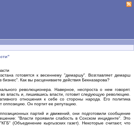
асти"
ласти
стана готовятся к весеннему "демаршу". Возглавляет демарш
в бизнес". Как вы расцениваете действия Бекназарова?
нального революционера. Наверное, неспроста о нем говорят.
 во власть и, лишившись власти, готовит следующую революцию.
ативного отношения к себе со стороны народа. Его политика
т оппозицию. Он портит ее репутацию.
оппозиционных партий и движений, они подготовили сообщение
ешение: "Власти проявили слабость в Сохском инциденте". Это
КГБ" (Объединение кыргызских газет). Некоторые считают, что