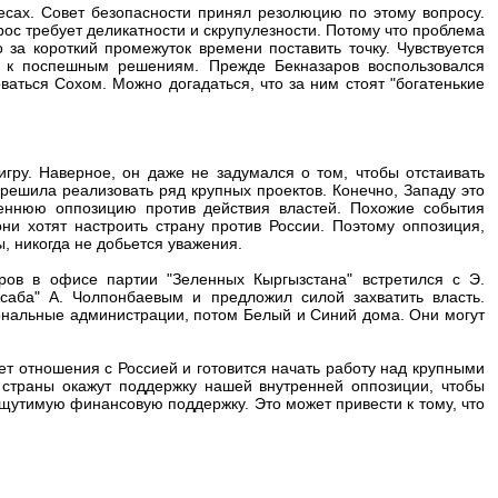
есах. Совет безопасности принял резолюцию по этому вопросу.
ос требует деликатности и скрупулезности. Потому что проблема
 за короткий промежуток времени поставить точку. Чувствуется
ти к поспешным решениям. Прежде Бекназаров воспользовался
ваться Сохом. Можно догадаться, что за ним стоят "богатенькие
гру. Наверное, он даже не задумался о том, чтобы отстаивать
решила реализовать ряд крупных проектов. Конечно, Западу это
реннюю оппозицию против действия властей. Похожие события
и хотят настроить страну против России. Поэтому оппозиция,
, никогда не добьется уважения.
ров в офисе партии "Зеленных Кыргызстана" встретился с Э.
аба" А. Чолпонбаевым и предложил силой захватить власть.
иональные администрации, потом Белый и Синий дома. Они могут
ет отношения с Россией и готовится начать работу над крупными
страны окажут поддержку нашей внутренней оппозиции, чтобы
щутимую финансовую поддержку. Это может привести к тому, что