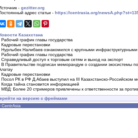
Источник -
gezitter.org
Постоянный адрес статьи -
https://centrasia.org/newsA.php?st=1
Новости Казахстана
-
Рабочий график главы государства
-
Кадровые перестановки
-
Нурлыбек Налибаев ознакомился с крупными инфраструктурными 
-
Рабочий график главы государства
-
Справедливый доступ к торговым сетям и выход на экспорт
-
В Правительстве подписан меморандум о создании экосистемы по 
Алатау
-
Кадровые перестановки
-
Посол РК в РФ Д.Абаев выступил на III Казахстанско-Российском
-
Когда тайна становится информацией
-
МВД: Более 20 стримеров привлечены к ответственности за проти
ерейти на версию с фреймами
©
CentrAsia