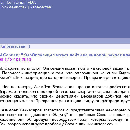
ты
|
Контакты
|
PDA
Туркменистан
|
Узбекистан
|
Кыргызстан
|
М.Сариев: "КырОппозиция может пойти на силовой захват вл
08:17 22.01.2013
М. Сариев, политолог: Оппозиция может пойти на силовой захват в
- Появилась информация о том, что оппозиционные силы Кыргыз
Азимбек Бекназаров, про которого говорят: "Превратил революцию 
- Честно говоря, Азимбек Бекназаров превратился в профессио
Выражает недовольство одной властью, свергает ее, сам попадает
Можно сказать, что своими действиями Бекназаров добился нег
непринципиальна. Превращая революцию в игру, он дискредитируе
- Азимбек Бекназаров встретился с представителями некоторых 
оппозиционного движения "Эл уну" по проблеме Соха, вынесли р
решение они обнародуют посредством газет, которые выходят в "
Бекназаров используют проблему Соха в личных интересах...