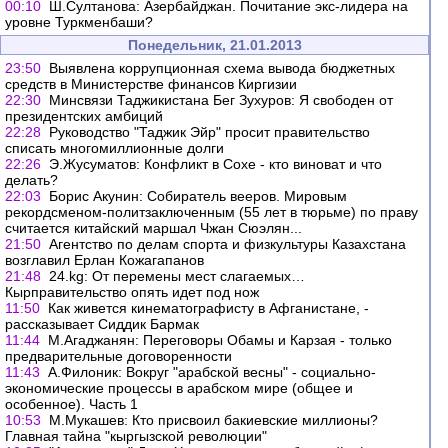
00:10
Ш.Султанова: Азербайджан. Почитание экс-лидера на
уровне Туркменбаши?
Понедельник, 21.01.2013
23:50
Выявлена коррупционная схема вывода бюджетных
средств в Министерстве финансов Киргизии
22:30
Минсвязи Таджикистана Бег Зухуров: Я свободен от
президентских амбиций
22:28
Руководство "Таджик Эйр" просит правительство
списать многомиллионные долги
22:26
Э.Жусуматов: Конфликт в Сохе - кто виноват и что
делать?
22:03
Борис Акунин: Собиратель вееров. Мировым
рекордсменом-политзаключенным (55 лет в тюрьме) по праву
считается китайский маршал Чжан Сюэлян...
21:50
Агентство по делам спорта и физкультуры Казахстана
возглавил Ерлан Кожагапанов
21:48
24.kg: От перемены мест слагаемых…
Кырправительство опять идет под нож
11:50
Как живется кинематографисту в Афганистане, -
рассказывает Сиддик Бармак
11:44
М.Агаджанян: Переговоры Обамы и Карзая - только
предварительные договоренности
11:43
А.Филоник: Вокруг "арабской весны" - социально-
экономические процессы в арабском мире (общее и
особенное). Часть 1
10:53
М.Мукашев: Кто присвоил бакиевские миллионы?
Главная тайна "кыргызской революции"