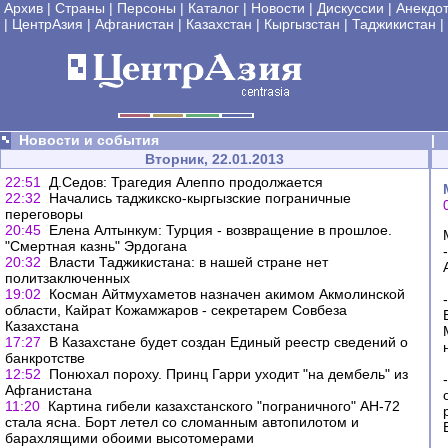
Архив
|
Страны
|
Персоны
|
Каталог
|
Новости
|
Дискуссии
|
Анекдо
|
ЦентрАзия
|
Афганистан
|
Казахстан
|
Кыргызстан
|
Таджикистан
|
Новости и события
|
Вторник, 22.01.2013
22:51
Д.Седов: Трагедия Алеппо продолжается
22:32
Начались таджикско-кыргызские пограничные
переговоры
20:45
Елена Алтынкум: Турция - возвращение в прошлое.
"Смертная казнь" Эрдогана
20:32
Власти Таджикистана: в нашей стране нет
политзаключенных
19:02
Косман Айтмухаметов назначен акимом Акмолинской
области, Кайрат Кожамжаров - секретарем Совбеза
Казахстана
17:27
В Казахстане будет создан Единый реестр сведений о
банкротстве
12:52
Понюхал пороху. Принц Гарри уходит "на дембель" из
Афганистана
11:20
Картина гибели казахстанского "пограничного" АН-72
стала ясна. Борт летел со сломанным автопилотом и
барахлящими обоими высотомерами