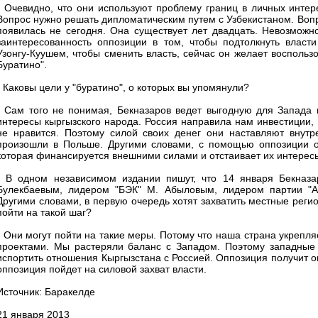
- Очевидно, что они используют проблему границ в личных интер
Вопрос нужно решать дипломатическим путем с Узбекистаном. Вопр
появилась не сегодня. Она существует лет двадцать. Невозможно
заинтересованность оппозиции в том, чтобы подтолкнуть влас
Узонгу-Куушем, чтобы сменить власть, сейчас он желает воспользо
Буратино".
- Каковы цели у "буратино", о которых вы упомянули?
- Сам того не понимая, Бекназаров ведет выгодную для Запада и
интересы кыргызского народа. Россия направила нам инвестиции, 
не нравится. Поэтому силой своих денег они наставляют внут
произошли в Польше. Другими словами, с помощью оппозиции он
которая финансируется внешними силами и отстаивает их интересы
- В одном независимом издании пишут, что 14 января Бекназа
Булекбаевым, лидером "БЭК" М. Абыловым, лидером партии "Ас
Другими словами, в первую очередь хотят захватить местные рег
пойти на такой шаг?
- Они могут пойти на такие меры. Потому что наша страна укрепля
проектами. Мы растеряли баланс с Западом. Поэтому западные 
испортить отношения Кыргызстана с Россией. Оппозиция получит о
оппозиция пойдет на силовой захват власти.
Источник: Баракелде
21 января 2013