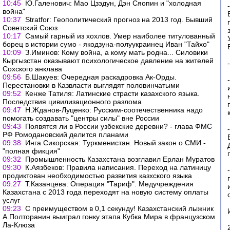
10:45
Ю.Галенович: Мао Цзэдун, Дэн Сяопин и "холодная
война"
10:37
Stratfor: Геополитический прогноз на 2013 год. Бывший
Советский Союз
10:17
Самый гарный из хохлов. Умер наиболее титулованный
борец в истории сумо - якодзуна-полуукраинец Иван "Тайхо"
10:09
З.Иминов: Кому война, а кому мать родна... Силовики
Кыргызстан оказывают психологическое давление на жителей
Сохского анклава
09:56
Б.Шакуев: Очередная раскадровка Ак-Орды.
Перестановки в Казвласти выглядят половинчатыми
09:52
Кенже Татиля: Латинские страсти казахского языка.
Последствия цивилизационного разлома
09:47
Н.Жданов-Луценко: Русским-соотечественника надо
помогать создавать "центры силы" вне России
09:43
Появятся ли в России узбекские деревни? - глава ФМС
РФ Ромодановский делится планами
09:38
Инга Сикорская: Туркменистан. Новый закон о СМИ -
"полная фикция"
09:32
Промышленность Казахстана возглавил Ерлан Муратов
09:30
К.Аязбеков: Правила написания. Переход на латиницу
продиктован необходимостью развития казхского языка
09:27
Т.Казанцева: Операция "Тариф". Медучреждения
Казахстана с 2013 года переходят на новую систему оплаты
услуг
09:23
С преимуществом в 0,1 секунду! Казахстанский лыжник
А.Полторанин выиграл гонку этапа Кубка Мира в французском
Ла-Клюза