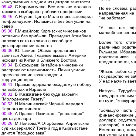
консультацию в одном из центров занятости
09:48
С.Кароматулло: Все меньше молодых
По ее словам, ра
таджиков выбирают рабочие профессии
направленная на
09:46
А.Реутов: Центр Мали вновь заговорил
"не работает".
по-французски. Исламисты без боя ушли на
север
"У нас нет эфф
09:38
Г.Михайлов: Киргизских чиновников
малообеспеченным
оставили без прибыли. Президент Атамбаев
наложил вето на закон о всеобщем
Более того, ста
декларировании налогов
различных родств
09:36
Ю.Паниев: Обаме предлагают
Гульнара Ибраев
заняться Азией. Главные вызовы Америке
родственников,
исходят из Китая и Ближнего Востока
предостерегая, чт
09:34
В.Скосырев: Китайские чиновники
распродают недвижимость. Пекин усилил
"Жизнь ребенка у
преследование казнокрадов и
Государство не з
коррупционеров
У нас насчитывает
08:41
Правые одержали ожидаемую победу
на выборах в Израиле
Назгуль Турдуб
08:31
В Жезказгане без суда закрыли
государственным 
"Молодежную Газету"
по сути, "конкури
00:53
Н.Малишевский: Черный передел
Черного континента
"Большую часть 
00:45
А.Правов: Пакистан - "революция"
финансирование д
цвета доллара
доллар); родите
00:26
М.Ниязова/А.Оторбаева: Апрельский
долларов) в меся
суд как зеркало? Третий год в Кыргызстане
Естественно, пол
длится "процесс века"
вынуждены отправ