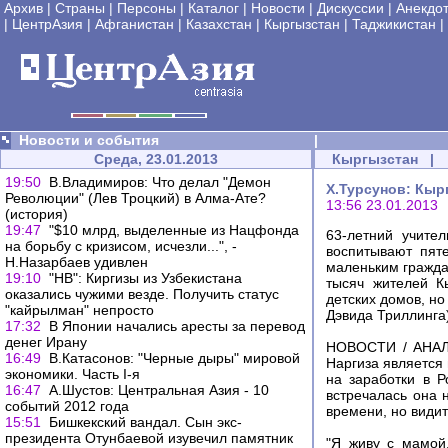
Архив
|
Страны
|
Персоны
|
Каталог
|
Новости
|
Дискуссии
|
Анекдо
|
ЦентрАзия
|
Афганистан
|
Казахстан
|
Кыргызстан
|
Таджикистан
|
Новости и события
|
Среда, 23.01.2013
Кыргызстан
|
19:50
В.Владимиров: Что делал "Демон
Х.Турсунов: Кыр
Революции" (Лев Троцкий) в Алма-Ате?
13:56 23.01.2013
(история)
19:47
"$10 млрд, выделенные из Нацфонда
63-летний учите
на борьбу с кризисом, исчезли...", -
воспитывают пяте
Н.Назарбаев удивлен
маленьким гражда
19:10
"НВ": Киргизы из Узбекистана
тысяч жителей К
оказались чужими везде. Получить статус
детских домов, но
"кайрылман" непросто
Дэвида Триллинга
17:32
В Японии начались аресты за перевод
денег Ирану
НОВОСТИ / АНАЛИ
16:49
В.Катасонов: "Черные дыры" мировой
Наргиза является 
экономики. Часть I-я
на заработки в Р
16:47
А.Шустов: Центральная Азия - 10
встречалась она 
событий 2012 года
времени, но видит
15:51
Бишкекский вандал. Сын экс-
президента Отунбаевой изувечил памятник
"Я живу с мамой,