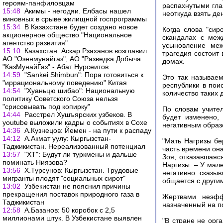
героям-панфиловцам
распахнутыми гла
15:48
Акимы - негодяи. Елбасы нашел
неоткуда взять де
виновных в срыве жилищной госпрограммы
15:34
В Казахстане будет создано новое
Когда слова "сир
акционерное общество "Национальное
скандалах с меж
агентство развития"
усыновление ме
15:10
Казахстан. Аскар Рзаханов возглавил
трагедия состоит
АО "Озенмунайгаз", АО "Разведка Добыча
домах.
"КазМунайГаз" - Абат Нурсеитов
14:59
"Sankei Shimbun": Пора готовиться к
Это так называе
"иррациональному поведению" Китая
республики в пои
14:54
"Хуаньцю шибао": Национальную
количество таких 
политику Советского Союза нельзя
"срисовывать под копирку"
По словам учител
14:44
Расстрел Хушъярских узбеков. В
будет изменено,
youtube выложили кадры о событиях в Сохе
негативным образ
14:36
А.Кузнецов: Йемен - на пути к распаду
14:12
А.Акмат уулу: Кыргызстан-
"Мать Нагризы бе
Таджикистан. Нереализованный потенциал
часть времени она
13:57
"ХТ": Будут ли туркмены и дальше
Зоя, отказавшаяс
поминать Ниязова?
Наргизы. – У мале
13:56
Х.Турсунов: Кыргызстан. Трудовые
негативно сказы
мигранты плодят "социальных сирот"
общается с други
13:02
Узбекистан не пояснил причины
прекращения поставок природного газа в
Жертвами неэфф
Таджикистан
назначенный на п
12:58
А.Базанов: 50 коробок с 2,5
миллионами штук. В Узбекистане выявлен
"В стране не орг