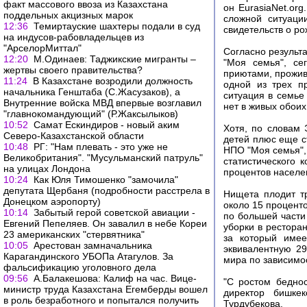
факт массового ввоза из Казахстана
он EurasiaNet.or
поддельных акцизных марок
сложной ситуаци
12:36
Темиртауские шахтеры подали в суд
свидетельств о р
на индусов-рабовладельцев из
"АрселорМиттал"
Согласно резуль
12:20
М.Одинаев: Таджикские мигранты –
"Моя семья", се
жертвы своего правительства?
приютами, прожива
11:24
В Казахстане возродили должность
одной из трех п
начальника Генштаба (С.Жасузаков), а
ситуация в семье
Внутренние войска МВД впервые возглавил
нет в живых обоих
"главнокомандующий" (Р.Жаксылыков)
10:52
Самат Ескиндиров - новый аким
Хотя, по словам 
Северо-Казахстанской области
детей плюс еще ст
10:48
РГ: "Нам плевать - это уже не
НПО "Моя семья",
Великобритания". "Мусульманский патруль"
статистического 
на улицах Лондона
процентов населе
10:24
Как Юля Тимошенко "замочила"
депутата Щербаня (подробности расстрела в
Нищета плодит т
Донецком аэропорту)
около 15 проценто
10:14
Забытый герой советской авиации -
по большей части
Евгений Пепеляев. Он завалил в небе Кореи
уборки в рестора
23 американских "стервятника"
за который имее
10:05
Арестован замначальника
эквивалентную 2
Карагандинского УБОПа Атагулов. За
мира по зависимо
фальсификацию уголовного дела
09:56
А.Балакешова: Калиф на час. Вице-
"С ростом беднос
министр труда Казахстана Егемберды вошел
директор бишкек
в роль безработного и попытался получить
Турдубекова.