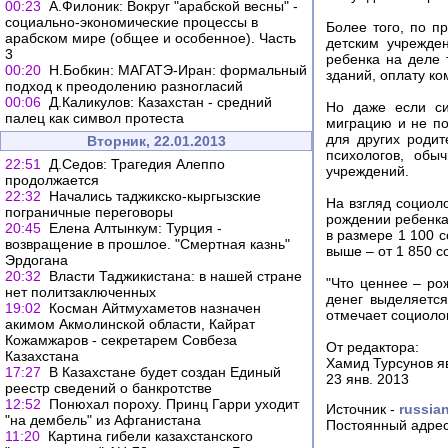
00:23
А.Филоник: Вокруг "арабской весны" -
социально-экономические процессы в
Более того, по п
арабском мире (общее и особенное). Часть
детским учрежден
3
ребенка на деле 
00:20
Н.Бобкин: МАГАТЭ-Иран: формальный
зданий, оплату ко
подход к преодолению разногласий
00:06
Д.Каликулов: Казахстан - средний
Но даже если си
палец как символ протеста
миграцию и не по
для других родит
Вторник, 22.01.2013
психологов, обы
22:51
Д.Седов: Трагедия Алеппо
учреждений.
продолжается
22:32
Начались таджикско-кыргызские
На взгляд социол
пограничные переговоры
рождении ребенка
20:45
Елена Алтынкум: Турция -
в размере 1 100 
возвращение в прошлое. "Смертная казнь"
выше – от 1 850 
Эрдогана
20:32
Власти Таджикистана: в нашей стране
"Что ценнее – ро
нет политзаключенных
денег выделяется
19:02
Косман Айтмухаметов назначен
отмечает социолог
акимом Акмолинской области, Кайрат
Кожамжаров - секретарем Совбеза
От редактора:
Казахстана
Хамид Турсунов я
17:27
В Казахстане будет создан Единый
23 янв. 2013
реестр сведений о банкротстве
12:52
Понюхал пороху. Принц Гарри уходит
Источник -
russian
"на дембель" из Афганистана
Постоянный адрес
11:20
Картина гибели казахстанского