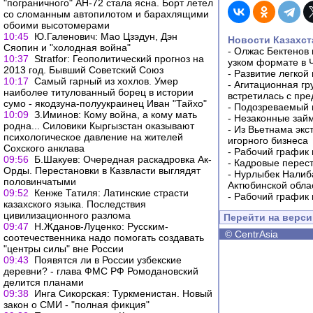
"пограничного" АН-72 стала ясна. Борт летел
со сломанным автопилотом и барахлящими
обоими высотомерами
10:45
Ю.Галенович: Мао Цзэдун, Дэн
Новости Казахст
Сяопин и "холодная война"
-
Олжас Бектенов 
10:37
Stratfor: Геополитический прогноз на
узком формате в 
2013 год. Бывший Советский Союз
-
Развитие легкой
10:17
Самый гарный из хохлов. Умер
-
Агитационная гр
наиболее титулованный борец в истории
встретилась с пр
сумо - якодзуна-полуукраинец Иван "Тайхо"
-
Подозреваемый в
10:09
З.Иминов: Кому война, а кому мать
-
Незаконные займ
родна... Силовики Кыргызстан оказывают
-
Из Вьетнама экс
психологическое давление на жителей
игорного бизнеса
Сохского анклава
-
Рабочий график 
09:56
Б.Шакуев: Очередная раскадровка Ак-
-
Кадровые перес
Орды. Перестановки в Казвласти выглядят
-
Нурлыбек Налиб
половинчатыми
Актюбинской обла
09:52
Кенже Татиля: Латинские страсти
-
Рабочий график 
казахского языка. Последствия
цивилизационного разлома
Перейти на верс
09:47
Н.Жданов-Луценко: Русским-
©
CentrAsia
соотечественника надо помогать создавать
"центры силы" вне России
09:43
Появятся ли в России узбекские
деревни? - глава ФМС РФ Ромодановский
делится планами
09:38
Инга Сикорская: Туркменистан. Новый
закон о СМИ - "полная фикция"