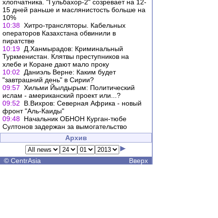
хлопчатника. "Гульбахор-2" созревает на 12-
15 дней раньше и маслянистость больше на
10%
10:38
Хитро-трансляторы. Кабельных
операторов Казахстана обвинили в
пиратстве
10:19
Д.Ханмырадов: Криминальный
Туркменистан. Клятвы преступников на
хлебе и Коране дают мало проку
10:02
Даниэль Верне: Каким будет
"завтрашний день" в Сирии?
09:57
Хильми Йылдырым: Политический
ислам - американский проект или...?
09:52
В.Вихров: Северная Африка - новый
фронт "Аль-Каиды"
09:48
Начальник ОБНОН Курган-тюбе
Султонов задержан за вымогательство
Архив
©
CentrAsia
Вверх