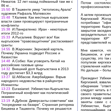
Нематов. 12 лет назад пойманный там же с
Потом состоялос
86 кг...
профессионалом в
15:50
В Ташкенте умер "летописец Арала"
художник Рафаэль Матевосян
А затем произошл
15:48
Т.Калиев: Как местные кыргызские
Киргизский Жого
власти сами провоцируют приграничные
потребовал "офи
конфликты
территорию Кыргы
15:38
И.Панкратенко: Иран - некоторые
закрытом заседани
итоги 2012-го
заградительных с
15:33
А.Рысалиев: Воруют все! Как
территории КР"
кыргызские "правозащитники" растаскивают
представителей н
гранты
14:55
В.Жаронкин: Зерновой картель.
Мне кажется, чт
Почему Украина подводит Россию и
Бишкеком, и учи
Казахстан
существу, это так
14:48
А.Собко: Как уговорить Китай на
популизм киргизс
российские газовые цены
стремления найти
14:32
Внешний долг Кыргызстана в 2013
Но дальше – боль
году достигнет $3,3 млрд
13:27
Ш.Аббасов: Азербайджан. Взрыв
Президент Узбеки
народного недовольства в райцентре
Киргизией, взвали
Исмаиллы
обидчикам "отве
13:23
Еurasianet: Узбекистан-Кыргызстан.
следует читать в 
Пограничный конфликт как политический
своего правитель
экзамен
розни между нами
13:19
А.Дубнов: Диверсанты-советчики" как
заняты сами с с
"посредники на базаре". Странная риторика
Узбекистан, Кы
Бишкека и Ташкента. Почему не решаются
попрошайками, са