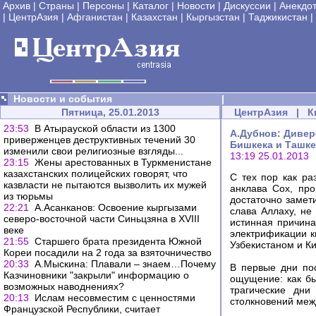
Архив
|
Страны
|
Персоны
|
Каталог
|
Новости
|
Дискуссии
|
Анекдо
|
ЦентрАзия
|
Афганистан
|
Казахстан
|
Кыргызстан
|
Таджикистан
|
Новости и события
|
Пятница, 25.01.2013
ЦентрАзия
|
К
23:53
В Атырауской области из 1300
А.Дубнов: Дивер
приверженцев деструктивных течений 30
Бишкека и Ташке
изменили свои религиозные взгляды...
13:19 25.01.2013
23:15
Жены арестованных в Туркменистане
казахстанских полицейских говорят, что
C тех пор как ра
казвласти не пытаются вызволить их мужей
анклава Сох, про
из тюрьмы
достаточно замети
22:21
А.Асанканов: Освоение кыргызами
слава Аллаху, не
северо-восточной части Синьцзяна в ХVIII
истинная причина
веке
электрификации к
21:55
Старшего брата президента Южной
Узбекистаном и Ки
Кореи посадили на 2 года за взяточничество
20:33
А.Мыскина: Плавали – знаем…Почему
В первые дни пос
Казчиновники "закрыли" информацию о
ощущение: как б
возможных наводнениях?
трагические дни
20:13
Ислам несовместим с ценностями
столкновений меж
Французской Республики, считает