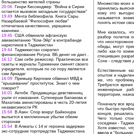
большинство жителей страны
Множество моих к
20:06
Генри Киссинджер: "Война в Сирии
принялись выяснять
остается вызовом западным государствам"
кому это выгодн
19:49
Мечта библиофила. Книга Сары
называется знам
Назарбаевой "Философия любви"
понять истоки сво
отпечатана качественно, украшена
камнями...
Мне казалось, ч
19:45
США обвинили афганскую
разбор полетов о
авиакомпанию "Ком-Эйр" в контрабанде
что неосторожное
наркотиков в Таджикистан
обиды, могут при
19:44
Таджикистан сократил
либо как-то комм
финансирование Рогуна. ВБ денег не дает...
спешивших разраб
16:12
Сам себе режиссер. Практически все
Сохе - следствие 
газеты и журналы Туркмении сменят своего
учредителя, которым по сю пору является
Естественным ка
сам Аркадаг
опытом и наделен
16:09
Премьер Киргизии обвинил МВД в
же, что проблем
"крышевании" проституток. Знает о чем
Требуются время 
говорит?
инженерные раб
16:01
Актобе. Продавщицы девственниц
территории, назн
ушли от наказания. Сутенерши Бапакова и
Махатова амнистированы в честь 20-летия
Поначалу все вро
независимости РК
что быстро пробл
15:58
В.Азин: Спор вокруг Байконура
концов, решалис
выльется в миллионные убытки обеим
Чего только сто
сторонам
соседями - Таджик
15:54
В Алматы с 14 кг героина задержан
Хотя известно, ч
экс-сотрудник торгпредства Таджикистана
ввела в "большую 