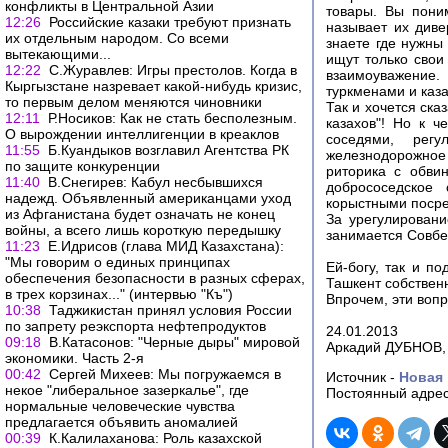
конфликты в Центральной Азии
товары. Вы пони
12:26
Российские казаки требуют признать
называет их див
их отдельным народом. Со всеми
знаете где нужны 
вытекающими...
ищут только свои
12:22
С.Журавлев: Игры престолов. Когда в
взаимоуважение.
Кыргызстане назревает какой-нибудь кризис,
туркменами и каза
то первым делом меняются чиновники
Так и хочется ска
12:11
Р.Носиков: Как не стать бесполезным.
казахов"! Но к 
О вырождении интеллигенции в креаклов
соседями, регу
11:55
Б.Куандыков возглавил Агентства РК
железнодорожное
по защите конкуренции
риторика с обви
11:40
В.Снегирев: Кабул несбывшихся
добрососедское
надежд. Объявленный американцами уход
корыстными посред
из Афганистана будет означать не конец
За урегулирован
войны, а всего лишь короткую передышку
занимается Совбе
11:23
Е.Идрисов (глава МИД Казахстана):
"Мы говорим о единых принципах
Ей-богу, так и п
обеспечения безопасности в разных сферах,
Ташкент собстве
в трех корзинах..." (интервью "Къ")
Впрочем, эти вопр
10:38
Таджикистан принял условия России
по запрету реэкспорта нефтепродуктов
24.01.2013
09:18
В.Катасонов: "Черные дыры" мировой
Аркадий ДУБНОВ, о
экономики. Часть 2-я
00:42
Сергей Михеев: Мы погружаемся в
Источник -
Новая 
некое "либеральное зазеркалье", где
Постоянный адрес
нормальные человеческие чувства
предлагается объявить аномалией
00:39
К.Калилаханова: Роль казахской