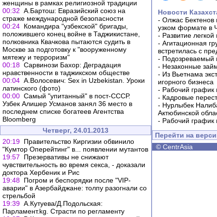
женщины в рамках религиозной традиции
00:32
А.Бартош: Евразийский союз на
Новости Казахст
страже международной безопасности
-
Олжас Бектенов 
00:24
Командира "узбекской" бригады,
узком формате в 
положившего конец войне в Таджикистане,
-
Развитие легкой
полковника Квачкова пытаются судить в
-
Агитационная гр
Москве за подготовку к "вооруженному
встретилась с пр
мятежу и терроризм"
-
Подозреваемый в
00:18
Сарвинози Бахор: Деградация
-
Незаконные займ
нравственности в таджикском обществе
-
Из Вьетнама экс
00:04
А.Волосевич: Sex in Uzbekistan. Уроки
игорного бизнеса
латинского (фото)
-
Рабочий график 
00:00
Cамый "упитанный" в пост-СССР.
-
Кадровые перес
Узбек Алишер Усманов занял 36 место в
-
Нурлыбек Налиб
последнем списке богатеев Агентства
Актюбинской обла
Bloomberg
-
Рабочий график 
Четверг, 24.01.2013
Перейти на верс
20:19
Правительство Киргизии обвинило
©
CentrAsia
"Кумтор Оперейтинг" в... появлении мутантов
19:57
Презервативы не снижают
чувствительность во время секса, - доказали
доктора Хербеник и Рис
19:48
Погром и беспорядки после "VIP-
аварии" в Азербайджане: толпу разогнали со
стрельбой
19:39
А.Кутуева/Д.Подольская:
Парламент.kg. Страсти по регламенту