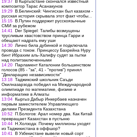
19:37
В Кыргызстане скончался известный
композитор Тарас Асанакунов
19:29
В.Белинский: Чингисхан был казахом -
русская история скрывала этот факт чтобы...
15:15
В.Путин поддержит русскоязычные
СМИ за рубежом
14:41
Der Spiegel: Талибы возмущены
трусливым хвастовством принца Гарри и
обещают надрать ему уши
14:30
Лично била дубинкой и подключала
провода с током. Принцессу Бахрейна Нуру
бинт Ибрахим аль-Халифу судят за пытки
над политзаключенными
14:20
Парламент Каталонии большинством
голосов (85 - "за", 41 - "против") принял
"Декларацию независимости"
13:18
Таджикский школьник Саъди
Окилназарзода победил на Международной
олимпиаде по математике, физике и
информатике в Алматы
13:04
Кыргыз Дабыр Инкербаев назначен
первым заместителем Управляющего
делами Президента Казахстана
10:52
П.Бологов: Арал номер два. Как Китай
превращает Казахстан в пустыню
10:44
Н.Холзода: Почему миллионы уходят
из Таджикистана в оффшор?
10:41
В Узбекистане вывели новый сорт