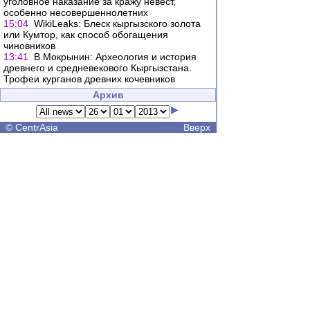
уголовное наказание за кражу невест,
особенно несовершеннолетних
15:04
WikiLeaks: Блеск кыргызского золота
или Кумтор, как способ обогащения
чиновников
13:41
В.Мокрынин: Археология и история
древнего и средневекового Кыргызстана.
Трофеи курганов древних кочевников
Архив
©
CentrAsia
Вверх