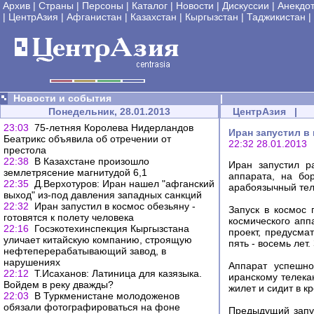
Архив
|
Страны
|
Персоны
|
Каталог
|
Новости
|
Дискуссии
|
Анекдо
|
ЦентрАзия
|
Афганистан
|
Казахстан
|
Кыргызстан
|
Таджикистан
|
Новости и события
|
Понедельник, 28.01.2013
ЦентрАзия
|
23:03
75-летняя Королева Нидерландов
Иран запустил в 
Беатрикс объявила об отречении от
22:32 28.01.2013
престола
22:38
В Казахстане произошло
Иран запустил р
землетрясение магнитудой 6,1
аппарата, на бо
22:35
Д.Верхотуров: Иран нашел "афганский
арабоязычный тел
выход" из-под давления западных санкций
22:32
Иран запустил в космос обезьяну -
Запуск в космос
готовятся к полету человека
космического апп
22:16
Госэкотехинспекция Кыргызстана
проект, предусма
уличает китайскую компанию, строящую
пять - восемь лет
нефтеперерабатывающий завод, в
нарушениях
Аппарат успешно
22:12
Т.Исаханов: Латиница для казязыка.
иранскому телека
Войдем в реку дважды?
жилет и сидит в 
22:03
В Туркменистане молодоженов
обязали фотографироваться на фоне
Предыдущий запус