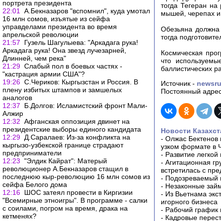
портрета президента
тогда Тегеран на
22:01
А.Бекназаров "вспомнил", куда умотал
мышей, черепах и
16 млн сомов, изъятые из сейфа
управделами президента во время
Обезьяна должна 
апрельской революции
тогда подготовит
21:57
Гузель Шагулыева: "Аркадага рука!
Аркадага рука! Она звезд лучезарней,
Космическая прог
Длинней, чем река"
что используемы
21:29
Слабый пол в боевых частях -
баллистических р
"кастрация армии США"?
19:26
С.Чериков: Кыргызстан и Россия. В
Источник -
newsr
плену избитых штампов и замшелых
Постоянный адрес
аналогов
12:37
Б.Долгов: Исламистский фронт Мали-
Алжир
12:32
Афганская оппозиция двинет на
президентские выборы единого кандидата
Новости Казахст
12:29
Д.Саралаев: Из-за конфликта на
-
Олжас Бектенов 
кыргызо-узбекской границе страдают
узком формате в 
предприниматели
-
Развитие легкой
12:23
"Элдик Кайрат": Матерый
-
Агитационная гр
революционер А.Бекназаров стащил в
встретилась с пр
последнюю кыр-революцию 16 млн сомов из
-
Подозреваемый в
сейфа Белого дома
-
Незаконные займ
12:16
ШОС затеял провести в Киргизии
-
Из Вьетнама экс
"Всемирные этноигры". В программе - салки
игорного бизнеса
с соилами, погром на время, драка на
-
Рабочий график 
кетменях?
-
Кадровые перес