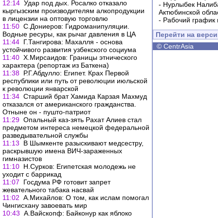
12:14
Удар под дых. Росалко отказало
-
Нурлыбек Налиб
кыргызским производителям алкопродукции
Актюбинской обла
в лицензии на оптовую торговлю
-
Рабочий график 
11:50
С.Дониеров: Гидроманипуляции.
Водные ресуры, как рычаг давления в ЦА
Перейти на верс
11:44
Г.Тангирова: Махалля - основа
©
CentrAsia
устойчивого развития узбекского социума
11:40
Х.Мирсаидов: Границы этнического
характера (репортаж из Баткена)
11:38
Р.Г.Абдулло: Египет. Крах Первой
республики или путь от революции июльской
к революции январской
11:34
Старший брат Хамида Карзая Махмуд
отказался от американского гражданства.
Отныне он - пушто-патриот
11:29
Опальный каз-зять Рахат Алиев стал
предметом интереса немецкой федеральной
разведывательной службы
11:13
В Шымкенте разыскивают медсестру,
раскрывшую имена ВИЧ-зараженных
гимназистов
11:10
Н.Сурков: Египетская молодежь не
уходит с баррикад
11:07
Госдума РФ готовит запрет
жевательного табака насвай
11:02
А.Михайлов: О том, как ислам помогал
Чингисхану завоевать мир
10:43
А.Вайскопф: Байконур как яблоко