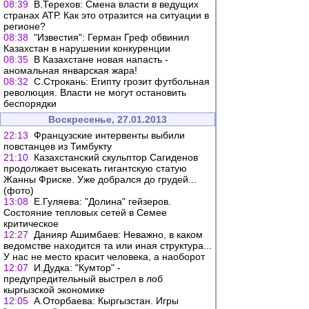
08:39
В.Терехов: Смена власти в ведущих
странах АТР. Как это отразится на ситуации в
регионе?
08:38
"Известия": Герман Греф обвинил
Казахстан в нарушении конкуренции
08:35
В Казахстане новая напасть -
аномальная январская жара!
08:32
С.Строкань: Египту грозит футбольная
революция. Власти не могут остановить
беспорядки
Воскресенье, 27.01.2013
22:13
Французские интервенты выбили
повстанцев из Тимбукту
21:10
Казахстанский скульптор Сагиденов
продолжает высекать гигантскую статую
Жанны Фриске. Уже добрался до грудей...
(фото)
13:08
Е.Гуляева: "Долина" гейзеров.
Состояние тепловых сетей в Семее
критическое
12:27
Данияр Ашимбаев: Неважно, в каком
ведомстве находится та или иная структура...
У нас не место красит человека, а наоборот
12:07
И.Дудка: "Кумтор" -
предупредительный выстрел в лоб
кыргызской экономике
12:05
А.Оторбаева: Кыргызстан. Игры