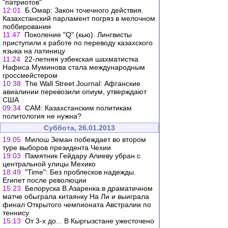
"патриотов"
12:01
Б.Омар: Закон точечного действия.
Казахстанский парламент погряз в мелочном
лоббировании
11:47
Поколение "Q" (кью). Лингвисты
приступили к работе по переводу казахского
языка на латиницу
11:24
22-летняя узбекская шахматистка
Нафиса Муминова стала международным
гроссмейстером
10:38
The Wall Street Journal: Афганские
авиалинии перевозили опиум, утверждают
США
09:34
CAM: Казахстанским политикам
политология не нужна?
Суббота, 26.01.2013
19:05
Милош Земан побеждает во втором
туре выборов президента Чехии
19:03
Памятник Гейдару Алиеву убран с
центральной улицы Мехико
18:49
"Time": Без проблесков надежды.
Египет после революции
15:23
Белоруска В.Азаренка в драматичном
матче обыграла китаянку На Ли и выиграла
финал Открытого чемпионата Австралии по
теннису
15:13
От 3-х до... В Кыргызстане ужесточено