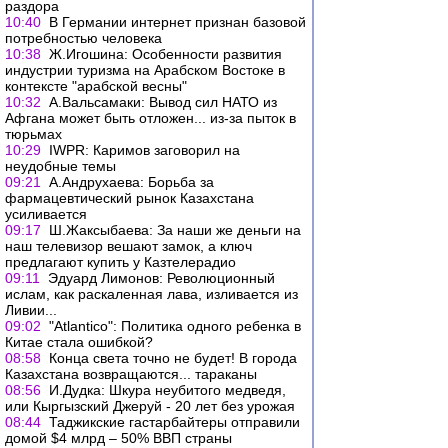
раздора
10:40
В Германии интернет признан базовой
потребностью человека
10:38
Ж.Игошина: Особенности развития
индустрии туризма на Арабском Востоке в
контексте "арабской весны"
10:32
А.Вальсамаки: Вывод сил НАТО из
Афгана может быть отложен... из-за пыток в
тюрьмах
10:29
IWPR: Каримов заговорил на
неудобные темы
09:21
А.Андрухаева: Борьба за
фармацевтический рынок Казахстана
усиливается
09:17
Ш.Жаксыбаева: За наши же деньги на
наш телевизор вешают замок, а ключ
предлагают купить у Казтелерадио
09:11
Эдуард Лимонов: Революционный
ислам, как раскаленная лава, изливается из
Ливии...
09:02
"Atlantico": Политика одного ребенка в
Китае стала ошибкой?
08:58
Конца света точно не будет! В города
Казахстана возвращаются... тараканы
08:56
И.Дудка: Шкура неубитого медведя,
или Кыргызский Джеруй - 20 лет без урожая
08:44
Таджикские гастарбайтеры отправили
домой $4 млрд – 50% ВВП страны