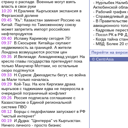
страну о распаде. Военные могут взять
-
Нурлыбек Налиб
власть в свои руки
Актюбинской обла
10:20
Н.Ералиев: Кыргызская экспансия в
-
Рабочий график 
Ферганской долине
-
Справедливый до
09:45
"Къ": Казахстан заменит Россию на
-
В Правительстве
Китай. Партнер по Таможенному союзу
авиационного топ
может запретить импорт российских
-
Кадровые перес
нефтепродуктов
-
Посол РК в РФ Д
09:40
Исламу Каримову сегодня 75!
-
Когда тайна ста
09:37
В.Скосырев: Китайцы скупают
-
МВД: Более 20 с
недвижимость за границей. А жители
Лондона возмущаются ростом цен
Перейти на верс
09:35
И.Велизаде: Ахмадинежад уходит. На
©
CentrAsia
кресло главы государства претендует пока
только Манучехр Моттаки, но остальные
скоро подтянутся
09:33
Н.Сурков: Джихадисты бегут, но война
за Мали только началась
09:29
Кой-Таш. На юге Киргизии драка
кыргызов с таджиками едва не переросла в
очередной пограничный конфликт
09:26
Россия подписала соглашение с
Казахстаном о Единой региональной
системе ПВО
08:12
Борцы с педофилами запускают в РФ
"чистый интернет"
00:19
И.Дудка: "Центерра" vs Кыргызстан.
Ничего личного - просто бизнес