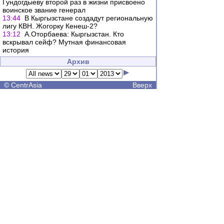
Гундогдыеву второй раз в жизни присвоено
воинское звание генерал
13:44
В Кыргызстане создадут региональную
лигу КВН. Жогорку Кенеш-2?
13:12
А.Оторбаева: Кыргызстан. Кто
вскрывал сейф? Мутная финансовая
история
Архив
©
CentrAsia
Вверх