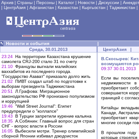
Архив
|
Страны
|
Персоны
|
Каталог
|
Новости
|
Дискуссии
|
Анекдо
|
ЦентрАзия
|
Афганистан
|
Казахстан
|
Кыргызстан
|
Таджикистан
|
Новости и события
|
Среда, 30.01.2013
ЦентрАзия
|
23:24
На территории Казахстана крушение
В.Скосырев: Кит
самолета CRJ-200 стало 31 по счету
возмущаются ро
21:10
Французы выгнали малийских
09:37 30.01.2013
ваххабитов из последнего города.
"Государство Азават" приказало долго жить
Если вы поселил
21:02
ПИВТ создал штаб по подготовке к
недвижимости в 
выборам президента Таджикистана
приобретают собс
20:51
Л.Графова: Миграционное
совершается корр
законодательство РФ пронизано популизмом
границей с соглас
и коррупцией
19:46
"Wall Street Journal": Египет
Китайцы вкладыв
предупредили о "коллапсе"
Канаде, Австрали
19:43
В Турции запретили курение кальяна
приобретает квар
18:35
А.Собянин: Главный вопрос для стран
многие соседи гов
СНГ - вопрос власти в России
16:05
Выбесили мотри. Тренер олимпийской
В прошлом году 
сборной Японии избивал дзюдоисток
которые строятся