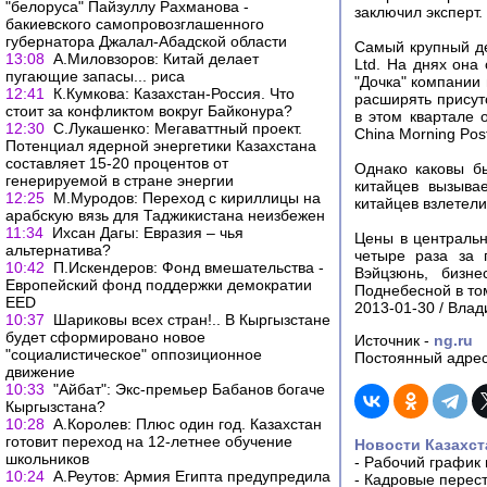
"белоруса" Пайзуллу Рахманова -
заключил эксперт.
бакиевского самопровозглашенного
губернатора Джалал-Абадской области
Самый крупный де
13:08
А.Миловзоров: Китай делает
Ltd. На днях она
пугающие запасы... риса
"Дочка" компании 
12:41
К.Кумкова: Казахстан-Россия. Что
расширять присут
стоит за конфликтом вокруг Байконура?
в этом квартале 
12:30
С.Лукашенко: Мегаваттный проект.
China Morning Pos
Потенциал ядерной энергетики Казахстана
составляет 15-20 процентов от
Однако каковы б
генерируемой в стране энергии
китайцев вызыва
12:25
М.Муродов: Переход с кириллицы на
китайцев взлетели
арабскую вязь для Таджикистана неизбежен
11:34
Ихсан Дагы: Евразия – чья
Цены в центральн
альтернатива?
четыре раза за 
10:42
П.Искендеров: Фонд вмешательства -
Вэйцзюнь, бизне
Европейский фонд поддержки демократии
Поднебесной в том
EED
2013-01-30 / Вла
10:37
Шариковы всех стран!.. В Кыргызстане
будет сформировано новое
Источник -
ng.ru
"социалистическое" оппозиционное
Постоянный адрес
движение
10:33
"Айбат": Экс-премьер Бабанов богаче
Кыргызстана?
10:28
А.Королев: Плюс один год. Казахстан
готовит переход на 12-летнее обучение
Новости Казахст
школьников
-
Рабочий график 
10:24
А.Реутов: Армия Египта предупредила
-
Кадровые перес