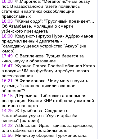
18:08
Ф.Мироглов: "Мегаполис"-ный pussy
riot. В казахстанской газете появились
статейки и картинки оскорбляющие
православных
18:03
"Жаны ордо": "Трусливый президент…
Об Атамбаеве, молящем о смерти
узбекского президента"
18:00
Комузист-виртуоз Нурак Адбрахманов
придумал вечный двигатель -
"самодвижущееся устройство "Акнур" (не
юмор)
17:49
С.Василенков: Турция берется за
кино, науку и образование
16:47
Журнал France Football обвинил Катар
в покупке ЧМ по футболу и требует нового
расследования
16:21
Я.Филимонова: Чему могут научить
туземцы "западное цивилизованное
общество"?
16:15
Д.Еремина: Тибетская автономная
резервация. Власти КНР отобрали у жителей
региона паспорта
14:25
Ж.Тулибаева: Сведения о
Чагатайском улусе в "Улус-и арба-йи
чингизи" (история)
14:22
А.Веселов: Ирак - кризис за кризисом,
или стабильная нестабильность
13:56
Министру обороны Туркменистана