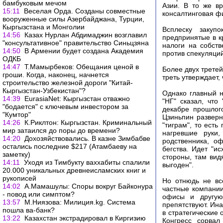
бамбуковым мечом
Азии. В то же в
15:11
Веселая Орда. Созданы совместные
консалтинговая фи
вооруженные силы Азербайджана, Турции,
Кыргызстана и Монголии
Всплеску закуп
14:56
Казах Нурлан Абдимаджин возглавил
предпринятые в к
"консультативное" правительство Синьцзяна
налоги на собст
14:50
В Армении будет создана Академия
против спекуляций
ОДКБ
14:47
Т.Мамырбеков: Обещания ценой в
Более двух третей
гроши. Когда, наконец, начнется
треть утверждает,
строительство железной дороги "Китай-
Кыргызстан-Узбекистан"?
Однако главный н
14:39
EurasiaNet: Кыргызстан отважно
"НГ" сказал, что
"бодается" с ключевым инвестором за
декабре прошлог
"Кумтор"
Цзиньпин разверн
14:26
К.Риклтон: Кыргызстан. Криминальный
"тиграм", то есть
мир затаился до поры до времени?
нагревшие руки,
14:20
Дохозяйствовались. В казне Зимбабве
родственника, о
остались последние $217 (Атамбаеву на
бегства. Идет "и
заметку)
стороны, там вид
14:11
Уходя из Тимбукту ваххабиты спалили
выгоден".
20.000 уникальных древнеисламских книг и
рукописей
Но отнюдь не вс
14:02
А.Мамашулы: Споры вокруг Байконура
частные компании
- повод или симптом?
офисы и другую
13:57
М.Ниязова: Милиция.kg. Система
препятствуют. Ина
пошла ва-банк?
в стратегические 
13:22
Казахстан экстрадировал в Киргизию
Конгресс сорвал