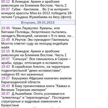
00:12
В.Ахмедов: Армия и арабские
революции на Ближнем Востоке. Часть 2
00:07
Губки - бантиком... Во 2-м интернет-
конкурсе красоты Miss.kz-2012 победила 18-
летняя Гульдана Жумабаева из Аксу (фото)
Вторник, 29.01.2013
23:46
Чокан Лаумулин: Куманы, или
Кипчаки-Половцы, безуспешно пытались
овладеть Венецией, начиная с 9-го века, но...
22:49
А.Реутов: Экс-президент Гватемалы
Монтта ответит суду за геноцид индейцев
майя
22:10
В.Ахмедов: Армия и арабские
революции на Ближнем Востоке. Часть 1
20:07
"Синьхуа": Все смешалось в Сирии –
арабы, курды, оппозиция и исламисты
19:43
В сирийском Алеппо, на территории
подконтрольной "демо-исламистами",
найдено 65 тел казненных
19:27
Бауыржан Абдишев назначен акимом
Карагандинской области
18:43
В Баку презентована книга "Кавказ и
Великие Тюркские империи"
18:37
Д.Ашимбаев: Опять усиливаются
"алматинцы" и "карагандинцы". Последние
структурные и кадровые изменения в
Казахстане