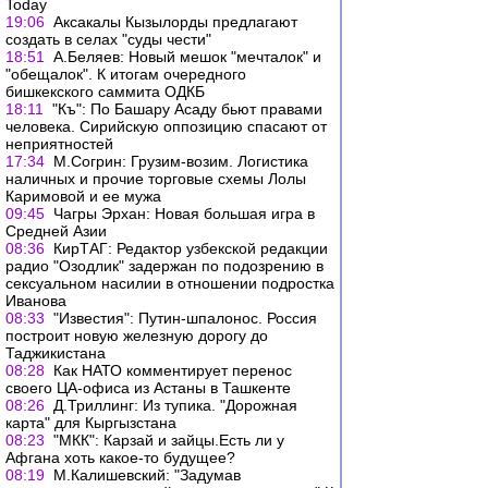
Today
19:06
Аксакалы Кызылорды предлагают
создать в селах "суды чести"
18:51
А.Беляев: Новый мешок "мечталок" и
"обещалок". К итогам очередного
бишкекского саммита ОДКБ
18:11
"Къ": По Башару Асаду бьют правами
человека. Сирийскую оппозицию спасают от
неприятностей
17:34
М.Согрин: Грузим-возим. Логистика
наличных и прочие торговые схемы Лолы
Каримовой и ее мужа
09:45
Чагры Эрхан: Новая большая игра в
Средней Азии
08:36
КирТАГ: Редактор узбекской редакции
радио "Озодлик" задержан по подозрению в
сексуальном насилии в отношении подростка
Иванова
08:33
"Известия": Путин-шпалонос. Россия
построит новую железную дорогу до
Таджикистана
08:28
Как НАТО комментирует перенос
своего ЦА-офиса из Астаны в Ташкенте
08:26
Д.Триллинг: Из тупика. "Дорожная
карта" для Кыргызстана
08:23
"МКК": Карзай и зайцы.Есть ли у
Афгана хоть какое-то будущее?
08:19
М.Калишевский: "Задумав