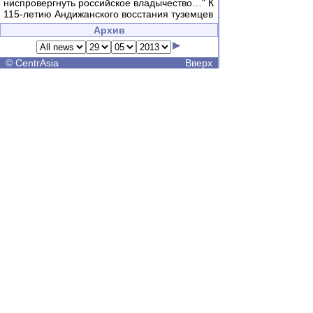
ниспровергнуть российское владычество…" К
115-летию Андижанского восстания туземцев
Архив
©
CentrAsia
Вверх