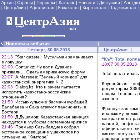
Архив
|
Страны
|
Персоны
|
Каталог
|
Новости
|
Дискуссии
|
Анекдо
|
ЦентрАзия
|
Афганистан
|
Казахстан
|
Кыргызстан
|
Таджикистан
|
Новости и события
|
Четверг, 30.05.2013
ЦентрАзия
|
22:13
"Star gazete": Мусульман заманивают
"Къ": Total поп
в ловушку
18:07 30.05.2013
22:09
Сontur.kz: Ну вот и Дуванов
призвали… Одеть американскую форму
Total поплатилась
22:07
А.Матвеев: "Зеленый коридор" для
казахстанской энергетики.Ч. 2
Крупнейшая неф
22:03
Dialog.kz: Кто и зачем пытается
регуляторам $398
испортить казахстано-российские
лицам. Теперь гл
отношения?
законов.
21:59
Иссык-кульские басмачи курбашей
Балабаева и Сака атакуют пансионаты в
Французская компа
Бостери
иранскому должно
21:50
Д.Душимов: Казахстанская авиация
контрактов на ра
находится в глубоком системном кризисе
властей, нефтега
21:46
Премьер Сатыбалдиев собрал
официального ли
экстренное совещание ушехлопов по
взятки получал 
ситуации на "Кумторе"
директор одного и