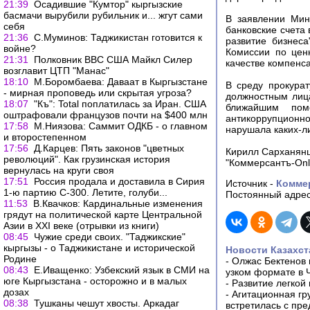
21:39
Осадившие "Кумтор" кыргызские
басмачи вырубили рубильник и... жгут сами
В заявлении Мин
себя
банковские счета
21:36
С.Муминов: Таджикистан готовится к
развитие бизнес
войне?
Комиссии по цен
21:31
Полковник ВВС США Майкл Силер
качестве компенс
возглавит ЦТП "Манас"
18:10
М.Боромбаева: Даваат в Кыргызстане
В среду прокура
- мирная проповедь или скрытая угроза?
должностным лица
18:07
"Къ": Total поплатилась за Иран. США
ближайшим пом
оштрафовали французов почти на $400 млн
антикоррупционн
17:58
М.Ниязова: Саммит ОДКБ - о главном
нарушала каких-ли
и второстепенном
17:56
Д.Карцев: Пять законов "цветных
Кирилл Сарханян
революций". Как грузинская история
"Коммерсантъ-Onli
вернулась на круги своя
17:51
Россия продала и доставила в Сирия
Источник -
Комме
1-ю партию С-300. Летите, голуби...
Постоянный адрес
11:53
В.Квачков: Кардинальные изменения
грядут на политической карте Центральной
Азии в XXI веке (отрывки из книги)
08:45
Чужие среди своих. "Таджикские"
кыргызы - о Таджикистане и исторической
Новости Казахст
Родине
-
Олжас Бектенов 
08:43
Е.Иващенко: Узбекский язык в СМИ на
узком формате в 
юге Кыргызстана - осторожно и в малых
-
Развитие легкой
дозах
-
Агитационная гр
08:38
Тушканы чешут хвосты. Аркадаг
встретилась с пр