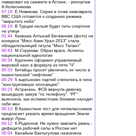
лавировал на саммите в Астане, - репортаж
А.Колесникова
07:18
Е.Новикова: Сирия в точке невозврата.
ВВС США готовятся к созданию режима
"закрытого неба"
06:19
В Турции нельзя будет пить спиртное
на улице
01:44
Казашка Алтынай Бегжанова (фото) на
конкурсе "Мисс Азия-Урал-2013" стала
обладательницей титула "Мисс Талант"
00:43
М.Струкова: Образ врага. Аспекты
национальной идеологии
00:34
Кургинян оформил управляемый
мировой хаос в формулу из пяти "Ч"
00:33
Китайцы просят увеличить их число в
казахстанской "нефтянке"
00:29
5 кыргызских партий слепились в типа
"конструктивную оппозицию"
00:23
Астрахань. ФСБ вернула девочку,
вышедшую замуж "по телефону". "РГ"
выяснила, как исламистские боевики находят
себе жен
00:13
В Казахстане тест для пятиклассников
предлагает указать время вращения Земли
вокруг Луны
00:12
К.Родионов: Не нужно завозить рвань -
дефицита рабочей силы в России нет
00:04
Канайым Бактыгулова назначена