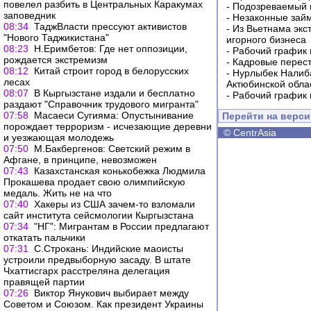
повелел разбить в Центральных Каракумах
-
Подозреваемый в
заповедник
-
Незаконные займ
08:34
ТаджВласти прессуют активистов
-
Из Вьетнама экс
"Нового Таджикистана"
игорного бизнеса
08:23
Н.Еримбетов: Где нет оппозиции,
-
Рабочий график 
рождается экстремизм
-
Кадровые перес
08:12
Китай строит город в белорусских
-
Нурлыбек Налиб
лесах
Актюбинской обла
08:07
В Кыргызстане издали и бесплатно
-
Рабочий график 
раздают "Справочник трудового мигранта"
07:58
Масаеси Сугияма: Опустынивание
Перейти на верс
порождает терроризм - исчезающие деревни
©
CentrAsia
и уезжающая молодежь
07:50
М.Бакбергенов: Светский режим в
Афгане, в принципе, невозможен
07:43
Казахстанская конькобежка Людмила
Прокашева продает свою олимпийскую
медаль. Жить не на что
07:40
Хакеры из США зачем-то взломали
сайт института сейсмологии Кыргызстана
07:34
"НГ": Мигрантам в России предлагают
откатать пальчики
07:31
С.Строкань: Индийские маоисты
устроили предвыборную засаду. В штате
Чхаттисгарх расстреляна делегация
правящей партии
07:26
Виктор Янукович выбирает между
Советом и Союзом. Как президент Украины