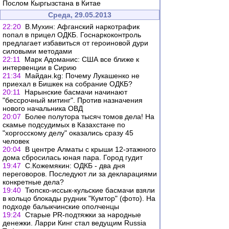
Послом Кыргызстана в Китае
Среда, 29.05.2013
22:20
В.Мухин: Афганский наркотрафик
попал в прицел ОДКБ. Госнаркоконтроль
предлагает избавиться от героиновой дури
силовыми методами
22:11
Марк Адоманис: США все ближе к
интервенции в Сирию
21:34
Майдан.kg: Почему Лукашенко не
приехал в Бишкек на собрание ОДКБ?
20:11
Нарынские басмачи начинают
"бессрочный митинг". Против назначения
нового начальника ОВД
20:07
Более полутора тысяч томов дела! На
скамье подсудимых в Казахстане по
"хоргосскому делу" оказались сразу 45
человек
20:04
В центре Алматы с крыши 12-этажного
дома сбросилась юная пара. Город гудит
19:47
С.Кожемякин: ОДКБ - два дня
переговоров. Последуют ли за декларациями
конкретные дела?
19:40
Тюпско-иссык-кульские басмачи взяли
в кольцо блокады рудник "Кумтор" (фото). На
подходе балыкчинские ополченцы
19:24
Старые PR-подтяжки за народные
денежки. Ларри Кинг стал ведущим Russia