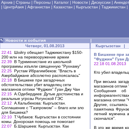
Архив
|
Страны
|
Персоны
|
Каталог
|
Новости
|
Дискуссии
|
Анекдо
|
ЦентрАзия
|
Афганистан
|
Казахстан
|
Кыргызстан
|
Таджикистан
|
Новости и события
|
Четверг, 01.08.2013
Кыргызстан
|
22:41
Шойгу обещает Таджикистану $150-
В Бишкеке при з
200 млн на перевооружение армии
"Фуджин" Гуан Д
22:39
В Туркменистане из школьной
22:18 01.08.2013
программы изъяли священную "Рухнаму"
22:25
Рустам Ибрагимбеков: "Власть в
Кто убил владель
Азербайджане абсолютно распоясалась"
22:18
В Бишкеке при загадочных
При весьма загад
обстоятельствах убит владелец сети
магазинов оптики 
магазинов оптики "Фуджин" Гуан Джу Чан
Сообщения об 
22:15
А.Одебердиев: Дутые достоинства и
информагентствах,
реальные угрозы Рогунской ГЭС
магазина оптики "
22:12
А.Калыбекова: Кыргызстан.
Другие, ссылаясь
Соглашение с "Газпромом" – благо или зло
памятника Фрунз
для Бишкека?
летний мужчина а
22:10
Т.Чубаков: Кыргызстан в состоянии
скончался".
комы. Донорская помощь не помогает
22:07
Б.Шаршеев: Кыргызстан. Как
В это же время к