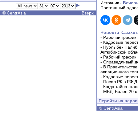
Источник -
Вечер
Постоянный адрес
©
CentrAsia
Вверх
Новости Казахст
-
Рабочий график 
-
Кадровые перес
-
Нурлыбек Налиб
Актюбинской обла
-
Рабочий график 
-
Справедливый до
-
В Правительстве
авиационного топ
-
Кадровые перес
-
Посол РК в РФ Д
-
Когда тайна ста
-
МВД: Более 20 с
Перейти на верс
©
CentrAsia