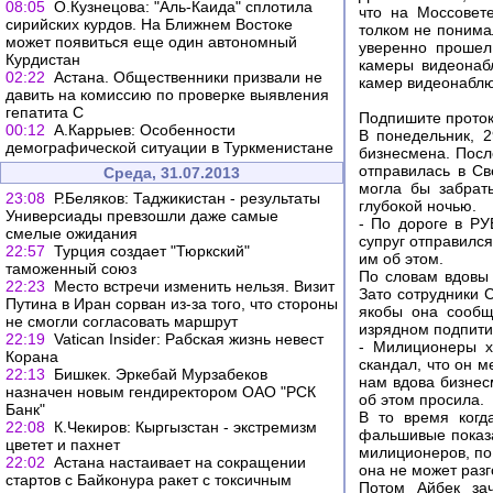
08:05
О.Кузнецова: "Аль-Каида" сплотила
что на Моссовет
сирийских курдов. На Ближнем Востоке
толком не понима
может появиться еще один автономный
уверенно прошел
Курдистан
камеры видеонаб
02:22
Астана. Общественники призвали не
камер видеонаблю
давить на комиссию по проверке выявления
гепатита С
Подпишите проток
00:12
А.Каррыев: Особенности
В понедельник, 2
демографической ситуации в Туркменистане
бизнесмена. Посл
отправилась в Св
Среда, 31.07.2013
могла бы забрат
23:08
Р.Беляков: Таджикистан - результаты
глубокой ночью.
Универсиады превзошли даже самые
- По дороге в РУ
смелые ожидания
супруг отправился
22:57
Турция создает "Тюркский"
им об этом.
таможенный союз
По словам вдовы 
22:23
Место встречи изменить нельзя. Визит
Зато сотрудники 
Путина в Иран сорван из-за того, что стороны
якобы она сообщ
не смогли согласовать маршрут
изрядном подпити
22:19
Vatican Insider: Рабская жизнь невест
- Милиционеры х
Корана
скандал, что он м
22:13
Бишкек. Эркебай Мурзабеков
нам вдова бизнес
назначен новым гендиректором ОАО "РСК
об этом просила.
Банк"
В то время когд
22:08
К.Чекиров: Кыргызстан - экстремизм
фальшивые показа
цветет и пахнет
милиционеров, по 
22:02
Астана настаивает на сокращении
она не может разг
стартов с Байконура ракет с токсичным
Потом Айбек за