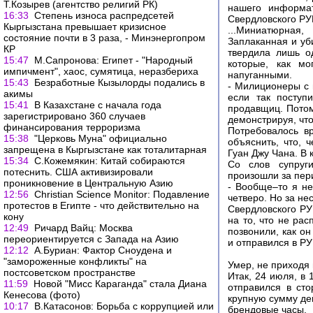
Т.Козырев (агентство религий РК)
нашего информат
16:33
Степень износа распредсетей
Свердловского РУ
Кыргызстана превышает кризисное
...Миниатюрная
состояние почти в 3 раза, - Минэнергопром
Заплаканная и уб
КР
твердила лишь о
15:47
М.Сапронова: Египет - "Народный
которые, как мо
импичмент", хаос, сумятица, неразбериха
напуганными.
15:43
Безработные Кызылорды подались в
- Милиционеры с 
акимы
если так поступ
15:41
В Казахстане с начала года
продавщиц. Потом
зарегистрировано 360 случаев
демонстрируя, что 
финансирования терроризма
Потребовалось в
15:38
"Церковь Муна" официально
объяснить, что, 
запрещена в Кыргызстане как тоталитарная
Гуан Джу Чана. В
15:34
С.Кожемякин: Китай собираются
Со слов супруги
потеснить. США активизировали
произошли за пери
проникновение в Центральную Азию
- Вообще–то я не
12:56
Christian Science Monitor: Подавление
четверо. Но за не
протестов в Египте - что действительно на
Свердловского РУ
кону
на то, что не ра
12:49
Ричард Вайц: Москва
позвонили, как он
переориентируется с Запада на Азию
и отправился в РУ
12:12
А.Буриан: Фактор Сноудена и
"замороженные конфликты" на
Умер, не приходя 
постсоветском пространстве
Итак, 24 июля, в
11:59
Новой "Мисс Караганда" стала Диана
отправился в ст
Кенесова (фото)
крупную сумму де
10:17
В.Катасонов: Борьба с коррупцией или
брендовые часы.