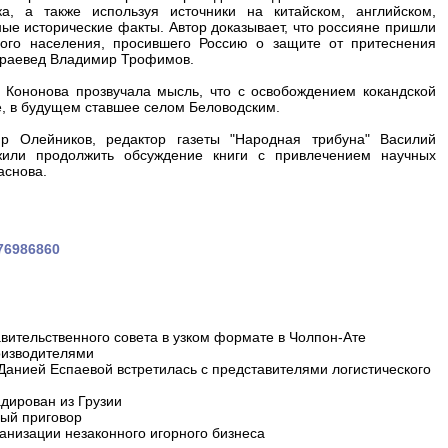
а, а также используя источники на китайском, английском,
ые исторические факты. Автор доказывает, что россияне пришли
ого населения, просившего Россию о защите от притеснения
" краевед Владимир Трофимов.
 Кононова прозвучала мысль, что с освобождением кокандской
е, в будущем ставшее селом Беловодским.
р Олейников, редактор газеты "Народная трибуна" Василий
жили продолжить обсуждение книги с привлечением научных
аснова.
376986860
вительственного совета в узком формате в Чолпон-Ате
оизводителями
 Данией Еспаевой встретилась с представителями логистического
дирован из Грузии
ный приговор
анизации незаконного игорного бизнеса