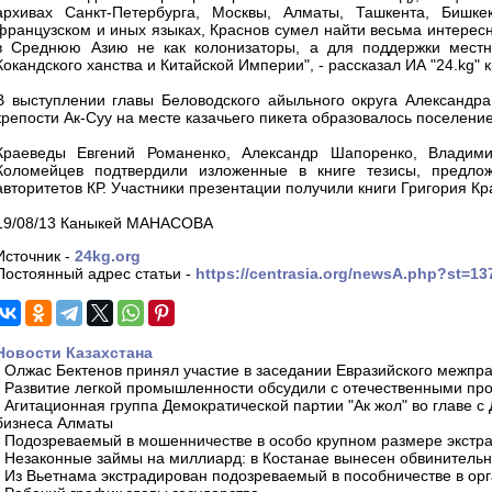
архивах Санкт-Петербурга, Москвы, Алматы, Ташкента, Бишкек
французском и иных языках, Краснов сумел найти весьма интересн
в Среднюю Азию не как колонизаторы, а для поддержки местн
Кокандского ханства и Китайской Империи", - рассказал ИА "24.kg
В выступлении главы Беловодского айыльного округа Александра
крепости Ак-Суу на месте казачьего пикета образовалось поселени
Краеведы Евгений Романенко, Александр Шапоренко, Владими
Коломейцев подтвердили изложенные в книге тезисы, предло
авторитетов КР. Участники презентации получили книги Григория Кр
19/08/13 Каныкей МАНАСОВА
Источник -
24kg.org
Постоянный адрес статьи -
https://centrasia.org/newsA.php?st=1
Новости Казахстана
-
Олжас Бектенов принял участие в заседании Евразийского межпра
-
Развитие легкой промышленности обсудили с отечественными пр
-
Агитационная группа Демократической партии "Ак жол" во главе с
бизнеса Алматы
-
Подозреваемый в мошенничестве в особо крупном размере экстра
-
Незаконные займы на миллиард: в Костанае вынесен обвинитель
-
Из Вьетнама экстрадирован подозреваемый в пособничестве в орг