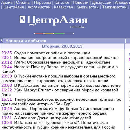
Архив
|
Страны
|
Персоны
|
Каталог
|
Новости
|
Дискуссии
|
Анекдо
|
ЦентрАзия
|
Афганистан
|
Казахстан
|
Кыргызстан
|
Таджикистан
|
Новости и события
|
Вторник, 20.08.2013
23:35
Судан помогает сирийским повстанцам
23:31
Иордания построит первый в стране ядерный реактор
23:12
IWPR: Образовательный дефицит в Таджикистане
20:44
Haaretz: Почему Запад не осуждает военный режим в
Каире?
20:39
В Туркменистане прошли выборы в органы местного
самоуправления - этрапские халк маслахаты и генгеши
20:08
В Казахстане появится тюрьма за 25 миллиардов тенге
16:22
Жан Марку: Египет - от свержения Мурси до кровавой
бани
15:31
Тимур Бекмамбетов, возможно, переснимет фильм про
древнееврейскую историю "Бен Гур"
13:49
Астана. Перед матчем футбольной Лиги чемпионов
прямо на стадионе принесли в жертву черного барана
13:31
А.Алламов: Досье на туркменских детей
13:26
И.Панкратенко: Турецкая "чистка". Политическая
нестабильность в Турции крайне нежелательна для России