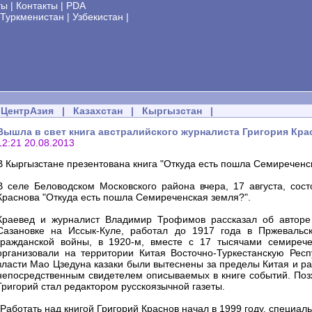
ты
|
Контакты
|
PDA
Туркменистан
|
Узбекистан
|
ЦентрАзия
|
Казахстан
|
Кыргызстан
|
Вышла в свет книга австралийского журналиста Григория Кра
12:21 20.08.2013
В Кыргызстане презентована книга "Откуда есть пошла Семиреченс
В селе Беловодском Московского района вчера, 17 августа, сост
Краснова "Откуда есть пошла Семиреченская земля?".
Краевед и журналист Владимир Трофимов рассказал об авторе 
Сазановке на Иссык-Куле, работал до 1917 года в Пржевальск
гражданской войны, в 1920-м, вместе с 17 тысячами семирече
организовали на территории Китая Восточно-Туркестанскую Респ
власти Мао Цзедуна казаки были вытеснены за пределы Китая и ра
непосредственным свидетелем описываемых в книге событий. Позж
Григорий стал редактором русскоязычной газеты.
"Работать над книгой Григорий Краснов начал в 1999 году, специал