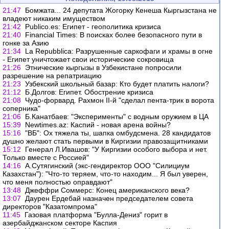
21:47
Бомжата... 24 депутата Жогорку Кенеша Кыргызстана не
владеют никаким имуществом
21:42
Publico.es: Египет - геополитика кризиса
21:40
Financial Times: В поисках более безопасного пути в
гонке за Азию
21:34
La Repubblica: Разрушенные саркофаги и храмы в огне
- Египет уничтожает свои исторические сокровища
21:26
Этнические кыргызы в Узбекистане попросили
разрешение на репатриацию
21:23
Узбекский школьный базар: Кто будет платить налоги?
21:12
Б.Долгов: Египет. Обострение кризиса
21:08
Чудо-форвард. Рахмон II-й "сделал пента-трик в ворота
соперника"
21:06
Б.Канатбаев: "Эксперименты" с водным оружием в ЦА
15:39
Newtimes.az: Каспий - новая арена войны?
15:16
"ВБ": Ох тяжела ты, шапка омбудсмена. 28 кандидатов
душно желают стать первыми в Киргизии правозащитниками
15:12
Генерал Л.Ивашов: "У Киргизии особого выбора и нет.
Только вместе с Россией"
14:16
А.Сутягинский (экс-гендиректор ООО "Силициум
Казахстан"): "Что-то теряем, что-то находим... Я был уверен,
что меня полностью оправдают"
13:48
Джеффри Соммерс: Конец американского века?
13:07
Даурен Ердебай назначен председателем совета
директоров "Казатомпрома"
11:45
Газовая платформа "Булла-Дениз" горит в
азербайджанском секторе Каспия