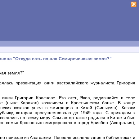
снова "Откуда есть пошла Семиреченская земля?"
кая земля?"
оялась презентация книги австралийского журналиста Григория
книги Григории Краснове. Его отец Яков, родившийся в селе
е (ныне Каракол) казначеем в Крестьянском банке. В конце
нских казаков ушел в эмиграцию в Китай (Синьцзян). Казаки
ублику, которая просуществовала до 1949 года. С приходом к
ссеялись по всему миру. Сам автор также родился в Китае и был
е семья Красновых эмигрировала в город Брисбен (Австралия),
ьно приехав из Австралии. Проводя исследования в библиотеках и