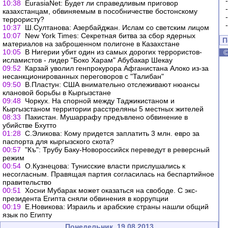
10:38
EurasiaNet: Будет ли справедливым приговор
казахстанцам, обвиняемым в пособничестве бостонскому
террористу?
10:37
Ш.Султанова: Азербайджан. Ислам со светским лицом
10:07
New York Times: Секретная битва за сбор ядерных
П
материалов на заброшенном полигоне в Казахстане
10:05
В Нигерии убит один из самых дорогих террористов-
исламистов - лидер "Боко Харам" Абубакар Шекау
09:52
Карзай уволил генпрокурора Афганистана Алоко из-за
несанкционированных переговоров с "Талибан"
09:50
В.Пластун: США внимательно отслеживают нюансы
клановой борьбы в Кыргызстане
09:48
Чоркух. На спорной между Таджикистаном и
Кыргызстаном территории расстреляны 5 местных жителей
08:33
Пакистан. Мушаррафу предъвлено обвинение в
убийстве Бхутто
01:28
С.Эликова: Кому придется заплатить 3 млн. евро за
паспорта для кыргызского скота?
00:57
"Къ": Трубу Баку-Новороссийск переведут в реверсный
режим
00:54
О.Кузнецова: Тунисские власти прислушались к
несогласным. Правящая партия согласилась на беспартийное
правительство
00:51
Хосни Мубарак может оказаться на свободе. С экс-
президента Египта сняли обвинения в коррупции
00:19
Е.Новикова: Израиль и арабские страны нашли общий
язык по Египту
Понедельник, 19.08.2013