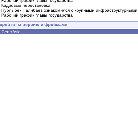
-
Рабочий график главы государства
-
Кадровые перестановки
-
Нурлыбек Налибаев ознакомился с крупными инфраструктурными 
-
Рабочий график главы государства
ерейти на версию с фреймами
©
CentrAsia