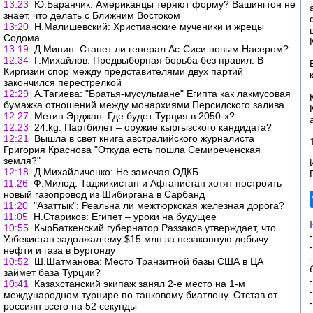
13:23
Ю.Баранчик: Американцы теряют форму? Вашингтон не
знает, что делать с Ближним Востоком
13:20
Н.Малишевский: Христианские мученики и жрецы
Содома
13:19
Д.Минин: Станет ли генерал Ас-Сиси новым Насером?
12:34
Г.Михайлов: Предвыборная борьба без правил. В
Киргизии спор между представителями двух партий
закончился перестрелкой
12:29
А.Тагиева: "Братья-мусульмане" Египта как лакмусовая
бумажка отношений между монархиями Персидского залива
12:27
Метин Эрджан: Где будет Турция в 2050-х?
12:23
24.kg: Партбилет – оружие кыргызского кандидата?
12:21
Вышла в свет книга австралийского журналиста
Григория Краснова "Откуда есть пошла Семиреченская
земля?"
12:18
Д.Михайличенко: Не замечая ОДКБ…
11:26
Ф.Милод: Таджикистан и Афганистан хотят построить
новый газопровод из Шибиргана в Сарбанд
11:20
"Азаттык": Реальна ли межтюркская железная дорога?
11:05
Н.Стариков: Египет – уроки на будущее
10:55
КырБаткенский губернатор Раззаков утверждает, что
Узбекистан задолжал ему $15 млн за незаконную добычу
нефти и газа в Бургонду
10:52
Ш.Шатманова: Место Транзитной базы США в ЦА
займет база Турции?
10:41
Казахстанский экипаж занял 2-е место на 1-м
международном турнире по танковому биатлону. Отстав от
россиян всего на 52 секунды