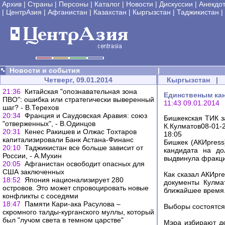
Архив
|
Страны
|
Персоны
|
Каталог
|
Новости
|
Дискуссии
|
Анекдо
|
ЦентрАзия
|
Афганистан
|
Казахстан
|
Кыргызстан
|
Таджикистан
|
Новости и события
|
Четверг, 09.01.2014
Кыргызстан
|
21:36
Китайская "опознавательная зона
Единственым кан
ПВО": ошибка или стратегически выверенный
11:43 09.01.2014
шаг? - В.Терехов
20:34
Франция и Саудовская Аравия: союз
Бишкекская ТИК з
"отверженных", - В.Одинцов
К.Кулматов08-01-
20:31
Кенес Ракишев и Олжас Тохтаров
18:05
капитализировали Банк Астана-Финанс
Бишкек (АКИpress
20:10
Таджикистан все больше зависит от
кандидата на до
России, - А.Мухин
выдвинула фракци
20:05
Афганистан освободит опасных для
США заключенных
Как сказал АКИpr
18:52
Япония национализирует 280
документы Кулма
островов. Это может спровоцировать новые
ближайшее время
конфликты с соседями
18:47
Памяти Кари-ака Расулова –
Выборы состоятся 
скромного талды-курганского муллы, который
был "лучом света в темном царстве"
Мэра избирают де