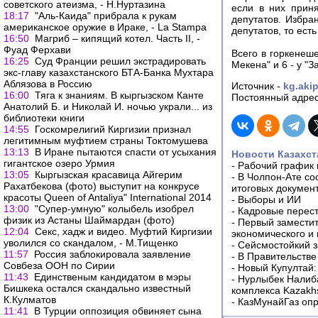
советского атеизма, - Н.Нуртазина
если в них приня
18:17
"Аль-Каида" прибрала к рукам
депутатов. Избра
американское оружие в Ираке, - La Stampa
депутатов, то есть
16:50
Магриб – кипящий котел. Часть II, -
Фуад Ферхави
Всего в горкенеше
16:25
Суд Франции решил экстрадировать
Мекена" и 6 - у 
экс-главу казахстанского БТА-Банка Мухтара
Аблязова в Россию
Источник -
kg.aki
16:00
Тяга к знаниям. В кыргызском Канте
Постоянный адрес
Анатолий Б. и Николай И. ночью украли... из
библиотеки книги
14:55
Госкомрелигий Киргизии признал
легитимным муфтием страны Токтомушева
13:13
В Иране пытаются спасти от усыхания
Новости Казахст
гигантское озеро Урмия
-
Рабочий график 
13:05
Кыргызская красавица Айгерим
-
В Чолпон-Ате со
Рахатбекова (фото) выступит на конкрусе
итоговых докумен
красоты Queen of Antaliya" International 2014
-
Выборы и ИИ
13:00
"Супер-умную" колыбель изобрел
-
Кадровые перес
физик из Астаны Шаймардан (фото)
-
Первый заместит
12:04
Секс, хадж и видео. Муфтий Киргизии
экономического и
уволился со скандалом, - М.Тищенко
-
Сейсмостойкий з
11:57
Россия заблокировала заявление
-
В Правительстве
Совбеза ООН по Сирии
-
Новый Купултай:
11:43
Единственым кандидатом в мэры
-
Нурлыбек Налиб
Бишкека остался скандально известный
комплекса Kazakhs
К.Кулматов
-
КазМунайГаз опр
11:41
В Турции оппозиция обвиняет сына