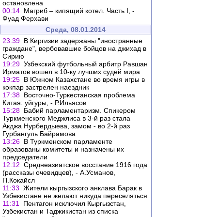
остановлена
00:14
Магриб – кипящий котел. Часть I, -
Фуад Ферхави
Среда, 08.01.2014
23:39
В Киргизии задержаны "иностранные
граждане", вербовавшие бойцов на джихад в
Сирию
19:29
Узбекский футбольный арбитр Равшан
Ирматов вошел в 10-ку лучших судей мира
19:25
В Южном Казахстане во время игры в
кокпар застрелен наездник
17:38
Восточно-Туркестанская проблема
Китая: уйгуры, - Р.Ильясов
15:28
Бабий парламентаризм. Спикером
Туркменского Меджлиса в 3-й раз стала
Акджа Нурбердыева, замом - во 2-й раз
Гурбангуль Байрамова
13:26
В Туркменском парламенте
образованы комитеты и назначены их
председатели
12:12
Среднеазиатское восстание 1916 года
(рассказы очевидцев), - А.Усманов,
П.Кокайсл
11:33
Жители кыргызского анклава Барак в
Узбекистане не желают никуда переселяться
11:31
Пентагон исключил Кыргызстан,
Узбекистан и Таджикистан из списка