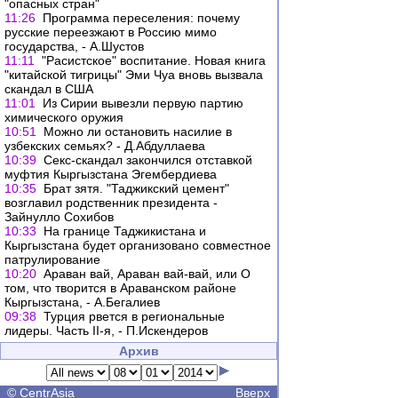
"опасных стран"
11:26
Программа переселения: почему
русские переезжают в Россию мимо
государства, - А.Шустов
11:11
"Расистское" воспитание. Новая книга
"китайской тигрицы" Эми Чуа вновь вызвала
скандал в США
11:01
Из Сирии вывезли первую партию
химического оружия
10:51
Можно ли остановить насилие в
узбекских семьях? - Д.Абдуллаева
10:39
Секс-скандал закончился отставкой
муфтия Кыргызстана Эгембердиева
10:35
Брат зятя. "Таджикский цемент"
возглавил родственник президента -
Зайнулло Сохибов
10:33
На границе Таджикистана и
Кыргызстана будет организовано совместное
патрулирование
10:20
Араван вай, Араван вай-вай, или О
том, что творится в Араванском районе
Кыргызстана, - А.Бегалиев
09:38
Турция рвется в региональные
лидеры. Часть II-я, - П.Искендеров
Архив
©
CentrAsia
Вверх