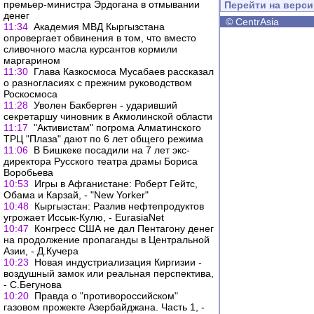
премьер-министра Эрдогана в отмывании
Перейти на верс
денег
©
CentrAsia
11:34
Академия МВД Кыргызстана
опровергает обвинения в том, что вместо
сливочного масла курсантов кормили
маргарином
11:30
Глава Казкосмоса Мусабаев рассказал
о разногласиях с прежним руководством
Роскосмоса
11:28
Уволен Бакберген - ударивший
секретаршу чиновник в Акмолинской области
11:17
"Активистам" погрома Алматинского
ТРЦ "Плаза" дают по 6 лет общего режима
11:06
В Бишкеке посадили на 7 лет экс-
директора Русского театра драмы Бориса
Воробьева
10:53
Игры в Афганистане: Роберт Гейтс,
Обама и Карзай, - "New Yorker"
10:48
Кыргызстан: Разлив нефтепродуктов
угрожает Иссык-Кулю, - EurasiaNet
10:47
Конгресс США не дал Пентагону денег
на продолжение пропаганды в Центральной
Азии, - Д.Кучера
10:23
Новая индустриализация Киргизии -
воздушный замок или реальная перспектива,
- С.Бегунова
10:20
Правда о "противороссийском"
газовом прожекте Азербайджана. Часть 1, -