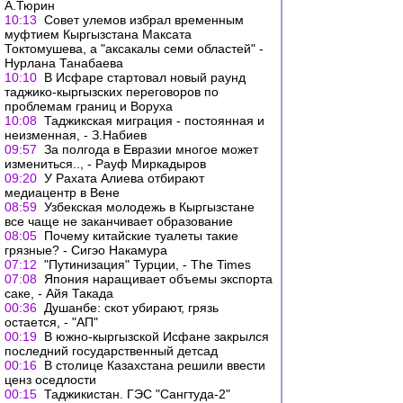
А.Тюрин
10:13
Совет улемов избрал временным
муфтием Кыргызстана Максата
Токтомушева, а "аксакалы семи областей" -
Нурлана Танабаева
10:10
В Исфаре стартовал новый раунд
таджико-кыргызских переговоров по
проблемам границ и Воруха
10:08
Таджикская миграция - постоянная и
неизменная, - З.Набиев
09:57
За полгода в Евразии многое может
измениться.., - Рауф Миркадыров
09:20
У Рахата Алиева отбирают
медиацентр в Вене
08:59
Узбекская молодежь в Кыргызстане
все чаще не заканчивает образование
08:05
Почему китайские туалеты такие
грязные? - Сигэо Накамура
07:12
"Путинизация" Турции, - The Times
07:08
Япония наращивает объемы экспорта
саке, - Айя Такада
00:36
Душанбе: скот убирают, грязь
остается, - "АП"
00:19
В южно-кыргызской Исфане закрылся
последний государственный детсад
00:16
В столице Казахстана решили ввести
ценз оседлости
00:15
Таджикистан. ГЭС "Сангтуда-2"