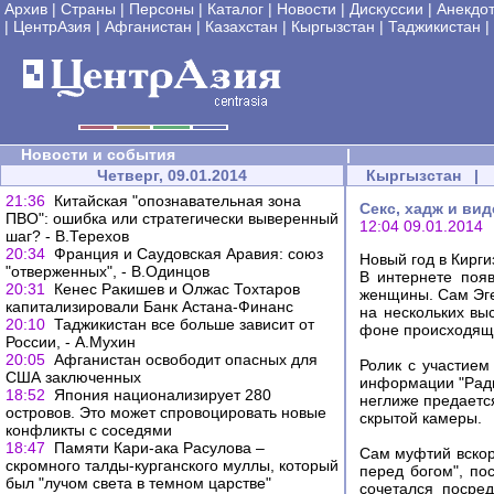
Архив
|
Страны
|
Персоны
|
Каталог
|
Новости
|
Дискуссии
|
Анекдо
|
ЦентрАзия
|
Афганистан
|
Казахстан
|
Кыргызстан
|
Таджикистан
|
Новости и события
|
Четверг, 09.01.2014
Кыргызстан
|
21:36
Китайская "опознавательная зона
Секс, хадж и ви
ПВО": ошибка или стратегически выверенный
12:04 09.01.2014
шаг? - В.Терехов
20:34
Франция и Саудовская Аравия: союз
Новый год в Кирг
"отверженных", - В.Одинцов
В интернете появ
20:31
Кенес Ракишев и Олжас Тохтаров
женщины. Сам Эге
капитализировали Банк Астана-Финанс
на нескольких вы
20:10
Таджикистан все больше зависит от
фоне происходящег
России, - А.Мухин
20:05
Афганистан освободит опасных для
Ролик с участием
США заключенных
информации "Радио
18:52
Япония национализирует 280
неглиже предаетс
островов. Это может спровоцировать новые
скрытой камеры.
конфликты с соседями
18:47
Памяти Кари-ака Расулова –
Сам муфтий вскоре
скромного талды-курганского муллы, который
перед богом", по
был "лучом света в темном царстве"
сочетался посре