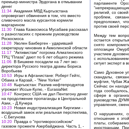
премьер-министра Эрдогана в отмывании
парламенте Ороз
денег
"непрекращающие
11:34
Академия МВД Кыргызстана
религий, со свое
опровергает обвинения в том, что вместо
проблем, связа
сливочного масла курсантов кормили
предположил, чт
маргарином
против своей пер
11:30
Глава Казкосмоса Мусабаев рассказал
о разногласиях с прежним руководством
Между тем вопро
Роскосмоса
остается открыты
11:28
Уволен Бакберген - ударивший
снято компромет
секретаршу чиновник в Акмолинской области
оппозиции Омурб
11:17
"Активистам" погрома Алматинского
участием духовен
ТРЦ "Плаза" дают по 6 лет общего режима
с использованием 
11:06
В Бишкеке посадили на 7 лет экс-
сетует эксперт в 
директора Русского театра драмы Бориса
Воробьева
Само Духовное уп
10:53
Игры в Афганистане: Роберт Гейтс,
скандалы, связа
Обама и Карзай, - "New Yorker"
муфтия, Чубак Жа
10:48
Кыргызстан: Разлив нефтепродуктов
Сейчас он находи
угрожает Иссык-Кулю, - EurasiaNet
года сообщалось,
10:47
Конгресс США не дал Пентагону денег
сфере в организ
на продолжение пропаганды в Центральной
руководства ДУМК
Азии, - Д.Кучера
управления, смен
10:23
Новая индустриализация Киргизии -
воздушный замок или реальная перспектива,
О нарушениях, с
- С.Бегунова
отношение к это
10:20
Правда о "противороссийском"
платы, собираемо
газовом прожекте Азербайджана. Часть 1, -
иностранцам. При