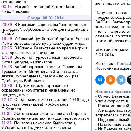
остановлена
жены являются за
00:14
Магриб – кипящий котел. Часть I, -
Фуад Ферхави
Пару лет назад в
предлагалось разр
Среда, 08.01.2014
ЗАГСе. Законопр
23:39
В Киргизии задержаны "иностранные
комитетами, но па
граждане", вербовавшие бойцов на джихад в
что в Кыргызста
Сирию
отмечала по этом
19:29
Узбекский футбольный арбитр Равшан
таким образом из
Ирматов вошел в 10-ку лучших судей мира
19:25
В Южном Казахстане во время игры в
Михаил Тищенко
кокпар застрелен наездник
9.01.2014
17:38
Восточно-Туркестанская проблема
Китая: уйгуры, - Р.Ильясов
Источник -
Лента.
15:28
Бабий парламентаризм. Спикером
Постоянный адрес
Туркменского Меджлиса в 3-й раз стала
Акджа Нурбердыева, замом - во 2-й раз
Гурбангуль Байрамова
13:26
В Туркменском парламенте
образованы комитеты и назначены их
Новости Казахст
председатели
-
Олжас Бектенов 
12:12
Среднеазиатское восстание 1916 года
узком формате в 
(рассказы очевидцев), - А.Усманов,
-
Развитие легкой
П.Кокайсл
-
Агитационная гр
11:33
Жители кыргызского анклава Барак в
встретилась с пр
Узбекистане не желают никуда переселяться
-
Подозреваемый в
11:31
Пентагон исключил Кыргызстан,
-
Незаконные займ
Узбекистан и Таджикистан из списка
-
Из Вьетнама экс