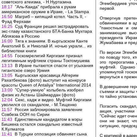
советского атеизма, - Н.Нуртазина
Эгембердиев уточ
18:17
"Аль-Каида" прибрала к рукам
первой.
американское оружие в Ираке, - La Stampa
16:50
Магриб – кипящий котел. Часть II, -
Отвергнув прете
Фуад Ферхави
обвинениями в ад
16:25
Суд Франции решил экстрадировать
"пакостным и ом
экс-главу казахстанского БТА-Банка Мухтара
занимающие высо
Аблязова в Россию
президента Икра
16:00
Тяга к знаниям. В кыргызском Канте
Жумабаева и пред
Анатолий Б. и Николай И. ночью украли... из
библиотеки книги
По версии Эгембе
14:55
Госкомрелигий Киргизии признал
по поводу того, 
легитимным муфтием страны Токтомушева
это прерогатива
13:13
В Иране пытаются спасти от усыхания
муфтий. Однако
гигантское озеро Урмия
упомянутой госко
13:05
Кыргызская красавица Айгерим
вернуться к прежн
Рахатбекова (фото) выступит на конкрусе
красоты Queen of Antaliya" International 2014
В довершение гер
13:00
"Супер-умную" колыбель изобрел
съемки и защиты ч
физик из Астаны Шаймардан (фото)
то тайно установи
12:04
Секс, хадж и видео. Муфтий Киргизии
уволился со скандалом, - М.Тищенко
Погасить скандал
11:57
Россия заблокировала заявление
акция, участники
Совбеза ООН по Сирии
"Сейчас идет оче
11:43
Единственым кандидатом в мэры
они не знают, чт
Бишкека остался скандально известный
ситуацию, предсе
К.Кулматов
11:41
В Турции оппозиция обвиняет сына
С критикой в адр