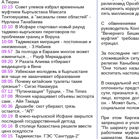
А.Тюрин
религиовед Орозбе
10:13
Совет улемов избрал временным
искоренить корруп
муфтием Кыргызстана Максата
пять миллионов до
Токтомушева, а "аксакалы семи областей" -
Нурлана Танабаева
С обвинениями 
10:10
В Исфаре стартовал новый раунд
руководитель Кон
таджико-кыргызских переговоров по
"Вечернего Бишк
проблемам границ и Воруха
муфтия" требова
10:08
Таджикская миграция - постоянная и
отрицал.
неизменная, - З.Набиев
09:57
За полгода в Евразии многое может
За последние чет
измениться.., - Рауф Миркадыров
сложившейся сит
09:20
У Рахата Алиева отбирают
религии Каныбека
медиацентр в Вене
"Они только наз
08:59
Узбекская молодежь в Кыргызстане
воспитать настоящ
все чаще не заканчивает образование
08:05
Почему китайские туалеты такие
В скандальной ис
грязные? - Сигэо Накамура
оппоненты предст
07:12
"Путинизация" Турции, - The Times
сути, признался в
07:08
Япония наращивает объемы экспорта
лицо, которое до
саке, - Айя Такада
он. - Может быть,
00:36
Душанбе: скот убирают, грязь
социальное полож
остается, - "АП"
00:19
В южно-кыргызской Исфане закрылся
При этом Киргиз
последний государственный детсад
запрещено и угол
00:16
В столице Казахстана решили ввести
"По шариату разр
ценз оседлости
работники муфти
00:15
Таджикистан. ГЭС "Сангтуда-2"
шариатом. Кажды