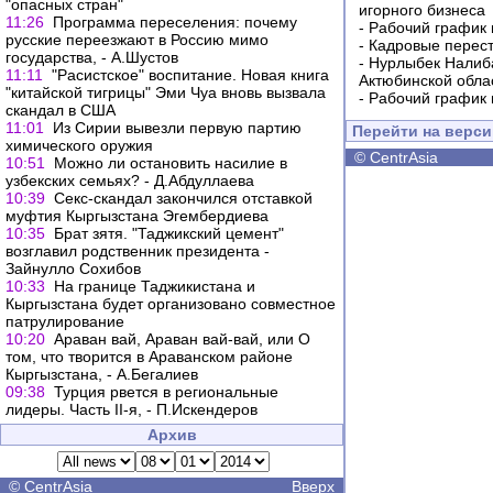
"опасных стран"
игорного бизнеса
11:26
Программа переселения: почему
-
Рабочий график 
русские переезжают в Россию мимо
-
Кадровые перес
государства, - А.Шустов
-
Нурлыбек Налиб
11:11
"Расистское" воспитание. Новая книга
Актюбинской обла
"китайской тигрицы" Эми Чуа вновь вызвала
-
Рабочий график 
скандал в США
11:01
Из Сирии вывезли первую партию
Перейти на верс
химического оружия
©
CentrAsia
10:51
Можно ли остановить насилие в
узбекских семьях? - Д.Абдуллаева
10:39
Секс-скандал закончился отставкой
муфтия Кыргызстана Эгембердиева
10:35
Брат зятя. "Таджикский цемент"
возглавил родственник президента -
Зайнулло Сохибов
10:33
На границе Таджикистана и
Кыргызстана будет организовано совместное
патрулирование
10:20
Араван вай, Араван вай-вай, или О
том, что творится в Араванском районе
Кыргызстана, - А.Бегалиев
09:38
Турция рвется в региональные
лидеры. Часть II-я, - П.Искендеров
Архив
©
CentrAsia
Вверх