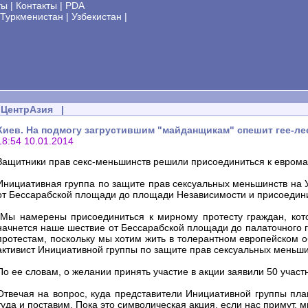
ты
|
Контакты
|
PDA
Туркменистан
|
Узбекистан
|
ЦентрАзия
|
Киев. На подмогу загрустившим "майданщикам" спешит гее-л
18:54 10.01.2014
Защитники прав секс-меньшинств решили присоединиться к евром
Инициативная группа по защите прав сексуальных меньшинств на 
от Бессарабской площади до площади Независимости и присоедини
"Мы намерены присоединиться к мирному протесту граждан, кот
начнется наше шествие от Бессарабской площади до палаточного г
протестам, поскольку мы хотим жить в толерантном европейском о
активист Инициативной группы по защите прав сексуальных меньш
По ее словам, о желании принять участие в акции заявили 50 участ
Отвечая на вопрос, куда представители Инициативной группы план
туда и поставим. Пока это символическая акция, если нас примут, 