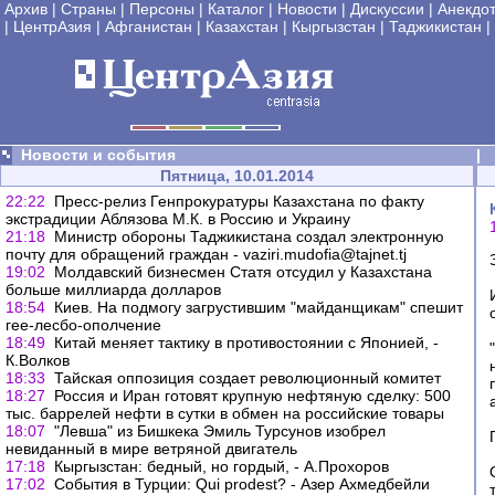
Архив
|
Страны
|
Персоны
|
Каталог
|
Новости
|
Дискуссии
|
Анекдо
|
ЦентрАзия
|
Афганистан
|
Казахстан
|
Кыргызстан
|
Таджикистан
|
Новости и события
|
Пятница, 10.01.2014
22:22
Пресс-релиз Генпрокуратуры Казахстана по факту
экстрадиции Аблязова М.К. в Россию и Украину
21:18
Министр обороны Таджикистана создал электронную
почту для обращений граждан - vaziri.mudofia@tajnet.tj
19:02
Молдавский бизнесмен Статя отсудил у Казахстана
больше миллиарда долларов
18:54
Киев. На подмогу загрустившим "майданщикам" спешит
гее-лесбо-ополчение
18:49
Китай меняет тактику в противостоянии с Японией, -
К.Волков
18:33
Тайская оппозиция создает революционный комитет
18:27
Россия и Иран готовят крупную нефтяную сделку: 500
тыс. баррелей нефти в сутки в обмен на российские товары
18:07
"Левша" из Бишкека Эмиль Турсунов изобрел
невиданный в мире ветряной двигатель
17:18
Кыргызстан: бедный, но гордый, - А.Прохоров
17:02
События в Турции: Qui prodest? - Азер Ахмедбейли