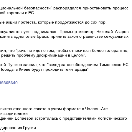
циональной безопасности" распорядился приостановить процесс
ой торговли с ЕС.
вые акции протеста, которые продолжаются до сих пор.
ексуалистов уже поднимался. Премьер-министр Николай Азаров
аконить однополые браки, принять закон о равенстве сексуальных
ил, что "речь не идет о том, чтобы относиться более толерантно,
ы решить проблему дискриминации в целом".
ей Пушков заявил, что "вслед за освобождением Тимошенко ЕС
Победы в Киеве будут проходить гей-парады".
389365640
вительственного совета в узком формате в Чолпон-Ате
оизводителями
 Данией Еспаевой встретилась с представителями логистического
дирован из Грузии