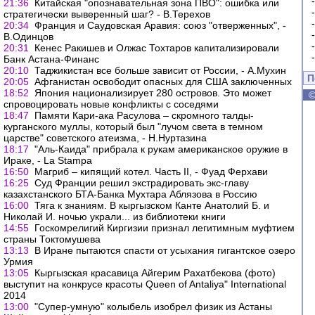
21:36
Китайская "опознавательная зона ПВО": ошибка или
стратегически выверенный шаг? - В.Терехов
20:34
Франция и Саудовская Аравия: союз "отверженных", -
В.Одинцов
20:31
Кенес Ракишев и Олжас Тохтаров капитализировали
Банк Астана-Финанс
20:10
Таджикистан все больше зависит от России, - А.Мухин
П
20:05
Афганистан освободит опасных для США заключенных
18:52
Япония национализирует 280 островов. Это может
спровоцировать новые конфликты с соседями
18:47
Памяти Кари-ака Расулова – скромного талды-
курганского муллы, который был "лучом света в темном
царстве" советского атеизма, - Н.Нуртазина
18:17
"Аль-Каида" прибрала к рукам американское оружие в
Ираке, - La Stampa
16:50
Магриб – кипящий котел. Часть II, - Фуад Ферхави
16:25
Суд Франции решил экстрадировать экс-главу
казахстанского БТА-Банка Мухтара Аблязова в Россию
16:00
Тяга к знаниям. В кыргызском Канте Анатолий Б. и
Николай И. ночью украли... из библиотеки книги
14:55
Госкомрелигий Киргизии признал легитимным муфтием
страны Токтомушева
13:13
В Иране пытаются спасти от усыхания гигантское озеро
Урмия
13:05
Кыргызская красавица Айгерим Рахатбекова (фото)
выступит на конкрусе красоты Queen of Antaliya" International
2014
13:00
"Супер-умную" колыбель изобрел физик из Астаны