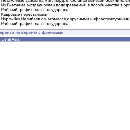
-
Незаконные займы на миллиард: в Костанае вынесен обвинитель
-
Из Вьетнама экстрадирован подозреваемый в пособничестве в орг
-
Рабочий график главы государства
-
Кадровые перестановки
-
Нурлыбек Налибаев ознакомился с крупными инфраструктурными 
-
Рабочий график главы государства
ерейти на версию с фреймами
©
CentrAsia