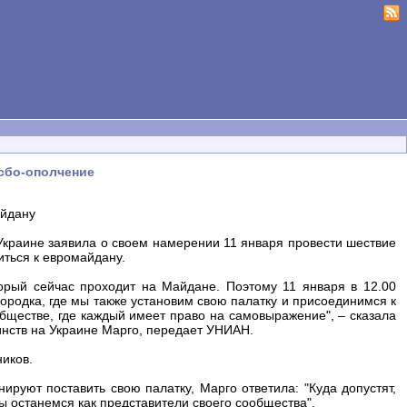
есбо-ополчение
айдану
Украине заявила о своем намерении 11 января провести шествие
ться к евромайдану.
орый сейчас проходит на Майдане. Поэтому 11 января в 12.00
ородка, где мы также установим свою палатку и присоединимся к
бществе, где каждый имеет право на самовыражение", – сказала
инств на Украине Марго, передает УНИАН.
ников.
ируют поставить свою палатку, Марго ответила: "Куда допустят,
мы останемся как представители своего сообщества".