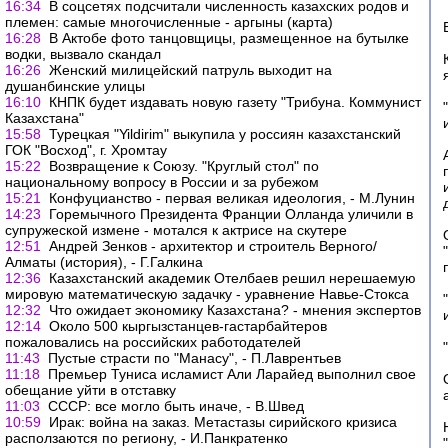
16:34
В соцсетях подсчитали численность казахских родов и
племен: самые многочисленные - аргыны (карта)
16:28
В Актобе фото танцовщицы, размещенное на бутылке
водки, вызвало скандал
16:26
Женский милицейский патруль выходит на
душанбинские улицы
16:10
КНПК будет издавать новую газету "Трибуна. Коммунист
Казахстана"
15:58
Турецкая "Yildirim" выкупила у россиян казахстанский
ГОК "Восход", г. Хромтау
15:22
Возвращение к Союзу. "Круглый стол" по
национальному вопросу в России и за рубежом
15:21
Конфуцианство - первая великая идеология, - М.Лунин
14:23
Горемычного Президента Франции Олланда уличили в
супружеской измене - мотался к актрисе на скутере
12:51
Андрей Зенков - архитектор и строитель Верного/
Алматы (история), - Г.Галкина
12:36
Казахстанский академик Отелбаев решил нерешаемую
мировую математическую задачку - уравнение Навье-Стокса
12:32
Что ожидает экономику Казахстана? - мнения экспертов
12:14
Около 500 кыргызстанцев-гастарбайтеров
пожаловались на российских работодателей
11:43
Пустые страсти по "Манасу", - П.Лаврентьев
11:18
Премьер Туниса исламист Али Ларайед выполнил свое
обещание уйти в отставку
11:03
СССР: все могло быть иначе, - В.Швед
10:59
Ирак: война на заказ. Метастазы сирийского кризиса
расползаются по региону, - И.Панкратенко