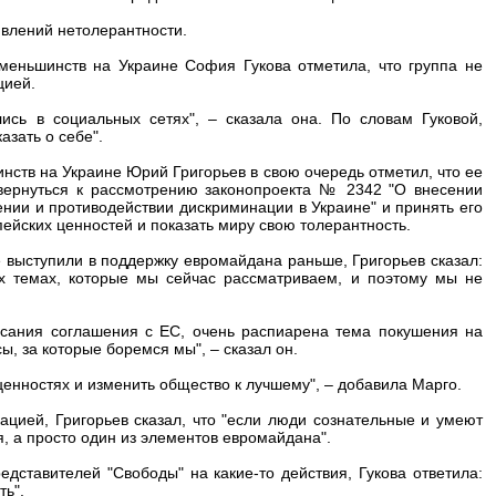
явлений нетолерантности.
меньшинств на Украине София Гукова отметила, что группа не
цией.
сь в социальных сетях", – сказала она. По словам Гуковой,
азать о себе".
нств на Украине Юрий Григорьев в свою очередь отметил, что ее
 вернуться к рассмотрению законопроекта № 2342 "О внесении
нии и противодействии дискриминации в Украине" и принять его
пейских ценностей и показать миру свою толерантность.
 выступили в поддержку евромайдана раньше, Григорьев сказал:
х темах, которые мы сейчас рассматриваем, и поэтому мы не
сания соглашения с ЕС, очень распиарена тема покушения на
ы, за которые боремся мы", – сказал он.
ценностях и изменить общество к лучшему", – добавила Марго.
ацией, Григорьев сказал, что "если люди сознательные и умеют
я, а просто один из элементов евромайдана".
дставителей "Свободы" на какие-то действия, Гукова ответила:
ть".