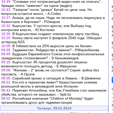
10:49
"Словами этот потрясающий видео-клип не описать"...
Аркадаг опять "зажигает" на сцене (видео)
10:43
"Газпром" почти "дожал" Китай по цене газа. Но
вопросов остается много, - А.Собко
10:37
Анаша, да не наша. Надо ли легализовать марихуану в
Казахстане и Киргизии? - Р.Омаров
10:32
Кыргызстан. У пустого кресла, или Выборы под
контролем власти, - Ю.Костенко
10:30
В Кыргызстане создают электронную карту пастбищ
10:20
Конец света наступит 5 февраля 2040 года. Обещает
астероид AG5
10:09
В Узбекистане на 20% выросли цены на бензин
09:55
Таджикистан. Рейдерство в законе? - Р.Мирзобекова
09:49
Будущее Евразийского Союза этно-конфессиональные
гражданские столкновения? - Э.Ханымамедов
09:18
Кыргызстан: 85 процентов дошколят лишены
возможности посещать детсад, - Е.Иващенко
09:06
"Женева – 2" вновь не состоится? Сирия: война без
просвета, - А.Орлов
09:05
Сирийский кризис и ситуация в Ливане, - В.Шевченко
08:52
Кто-кто в теремочке живет? Казахстанские хозяева
роскошной виллы в заповедной зоне Испании
08:43
Перехват Алтынбека, или Как Утембаев стал заказчиком
убийства, которого не заказывал, - Spik.kz
08:02
Российская компания "Children of Monday" будет
организовывать досуг для таджикистанцев
Четверг, 09.01.2014