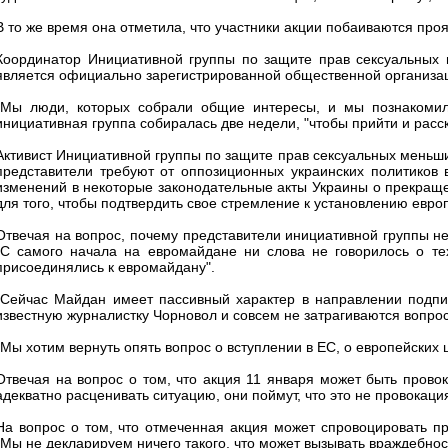
В то же время она отметила, что участники акции побаиваются про
Координатор Инициативной группы по защите прав сексуальных 
является официально зарегистрированной общественной организа
"Мы люди, которых собрали общие интересы, и мы познакомили
инициативная группа собиралась две недели, "чтобы прийти и расск
Активист Инициативной группы по защите прав сексуальных меньши
представители требуют от оппозиционных украинских политиков
изменений в некоторые законодательные акты Украины о прекраще
для того, чтобы подтвердить свое стремление к установлению евро
Отвечая на вопрос, почему представители инициативной группы не
"С самого начала на евромайдане ни слова не говорилось о те
присоединялись к евромайдану".
"Сейчас Майдан имеет пассивный характер в направлении подпи
известную журналистку Чорновол и совсем не затрагиваются вопрос
"Мы хотим вернуть опять вопрос о вступлении в ЕС, о европейских 
Отвечая на вопрос о том, что акция 11 января может быть провок
адекватно расценивать ситуацию, они поймут, что это не провокаци
На вопрос о том, что отмеченная акция может спровоцировать пре
"Мы не декларируем ничего такого, что может вызывать враждебнос