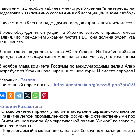
Напомним, 21 ноября кабинет министров Украины "в интересах на
подготовки к заключению соглашения об ассоциации и зоне свободн
После этого в Киеве и ряде других городов страны начались массо
В ходе обсуждения ситуации на Украине вопрос о правах гомос
заявил, что прежде чем Украину пустят в ЕС, она должна будет "уз
меньшинств".
В ответ глава представительства ЕС на Украине Ян Томбинский заяв
прежде всего, к сексуальным меньшинствам. Речь идет о том, чтоб
В ноябре глава комитета Госдумы по международным делам Алекс
потребует от Украины расширения гей-культуры. И вместо парадов 
Источник -
Взгляд
Постоянный адрес статьи -
https://centrasia.org/newsA.php?st=1
Новости Казахстана
-
Олжас Бектенов принял участие в заседании Евразийского межпра
-
Развитие легкой промышленности обсудили с отечественными пр
-
Агитационная группа Демократической партии "Ак жол" во главе с
бизнеса Алматы
-
Подозреваемый в мошенничестве в особо крупном размере экстра