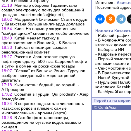
М.К. в Россию и Украину
Источник -
Азия-
21:18
Министр обороны Таджикистана
Постоянный адрес
создал электронную почту для обращений
граждан - vaziri.mudofia@tajnet.tj
19:02
Молдавский бизнесмен Статя отсудил
у Казахстана больше миллиарда долларов
18:54
Киев. На подмогу загрустившим
Новости Казахст
"майданщикам" спешит гее-лесбо-ополчение
-
Рабочий график 
18:49
Китай меняет тактику в
-
В Чолпон-Ате со
противостоянии с Японией, - К.Волков
итоговых докумен
18:33
Тайская оппозиция создает
-
Выборы и ИИ
революционный комитет
-
Кадровые перес
18:27
Россия и Иран готовят крупную
-
Первый заместит
нефтяную сделку: 500 тыс. баррелей нефти
экономического и
в сутки в обмен на российские товары
-
Сейсмостойкий з
18:07
"Левша" из Бишкека Эмиль Турсунов
-
В Правительстве
изобрел невиданный в мире ветряной
-
Новый Купултай:
двигатель
-
Нурлыбек Налиб
17:18
Кыргызстан: бедный, но гордый, -
комплекса Kazakhs
А.Прохоров
-
КазМунайГаз опр
17:02
События в Турции: Qui prodest? - Азер
Ахмедбейли
Перейти на верс
16:34
В соцсетях подсчитали численность
©
CentrAsia
казахских родов и племен: самые
многочисленные - аргыны (карта)
16:28
В Актобе фото танцовщицы,
размещенное на бутылке водки, вызвало
скандал