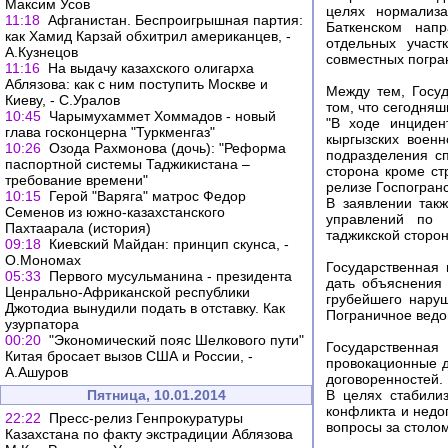
Максим Усов
целях нормализа
11:18
Афганистан. Беспроигрышная партия:
Баткенском нап
как Хамид Карзай обхитрил американцев, -
отдельных участ
А.Кузнецов
совместных погра
11:16
На выдачу казахского олигарха
Аблязова: как с ним поступить Москве и
Между тем, Госу
Киеву, - С.Уралов
том, что сегодня
10:45
Чарымухаммет Хоммадов - новый
"В ходе инциден
глава госконцерна "Туркменгаз"
кыргызских воен
10:26
Озода Рахмонова (дочь): "Реформа
подразделения с
паспортной системы Таджикистана –
сторона кроме ст
требование времени"
релизе Госпогран
10:15
Герой "Варяга" матрос Федор
В заявлении такж
Семенов из южно-казахстанского
управлений по Б
Пахтаарала (история)
таджикской сторо
09:18
Киевский Майдан: принцип скунса, -
О.Мономах
Государственная 
05:33
Первого мусульманина - президента
дать объяснения
Ценрально-Африканской республики
грубейшего наруш
Джотодиа вынудили подать в отставку. Как
Пограничное ведо
узурпатора
00:20
"Экономический пояс Шелкового пути"
Государственная
Китая бросает вызов США и России, -
провокационные д
А.Ашуров
договоренностей.
Пятница, 10.01.2014
В целях стабилиз
конфликта и недо
22:22
Пресс-релиз Генпрокуратуры
вопросы за столо
Казахстана по факту экстрадиции Аблязова