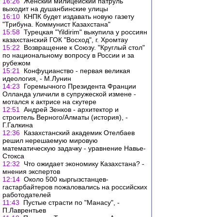
16:26
Женский милицейский патруль
выходит на душанбинские улицы
16:10
КНПК будет издавать новую газету
"Трибуна. Коммунист Казахстана"
15:58
Турецкая "Yildirim" выкупила у россиян
казахстанский ГОК "Восход", г. Хромтау
15:22
Возвращение к Союзу. "Круглый стол"
по национальному вопросу в России и за
рубежом
15:21
Конфуцианство - первая великая
идеология, - М.Лунин
14:23
Горемычного Президента Франции
Олланда уличили в супружеской измене -
мотался к актрисе на скутере
12:51
Андрей Зенков - архитектор и
строитель Верного/Алматы (история), -
Г.Галкина
12:36
Казахстанский академик Отелбаев
решил нерешаемую мировую
математическую задачку - уравнение Навье-
Стокса
12:32
Что ожидает экономику Казахстана? -
мнения экспертов
12:14
Около 500 кыргызстанцев-
гастарбайтеров пожаловались на российских
работодателей
11:43
Пустые страсти по "Манасу", -
П.Лаврентьев