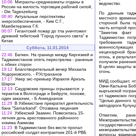
10:06
Мигранты-среднеазиаты отданы в
ведомство.
России на милость торговцев рабочей силой,
- Die Tageszeitung
По данным таджи
00:40
Актуальные перспективы
местного времен
энергообеспечения, - Ким С.Г.,
стороной была п
Мамбетерзина Г.К.
часть которой про
00:07
Гигантский пожар до тла уничтожил
"Заметив факт 
древний тибетский "Город лунного света" в
Таджикистан пот
Китае
требование тад
военнослужащих
Суббота, 11.01.2014
нецензурной бра
22:46
Баткен. На границе между Киргизией и
огонь, в результ
Таджикистаном опять перестрелка - раненые
получили ранения 
с обеих сторон
В целях защиты ж
19:12
Благотворительный вечер Михаила
огонь.
Ходорковского, - Р.Устраханов
17:17
Умер экс-премьер Израиля Ариэль
МИД сообщает, чт
Шарон
Овчи-Калъача Боб
12:13
Саудовские принцы огрызаются: у
кыргызской погра
терактов в Волгограде и Бейруте, похоже,
от таджикских по
один заказчик, - Б.Ахмедханов
"Целью данного т
11:29
В Узбекистане прекратил деятельность
автодороги Кулунд
банк "Samarkand". Отозвана лицензия
11:24
Узбекский Заамин. Повесилась 15-
Отметим, ран
летняя дочь арестованного районного
Межправительст
хокима Азимова
государственной 
11:23
В Таджикистане без вести пропал
межправительстве
российский солдат-контрактник 201-й РВБ
вопросы взаимод