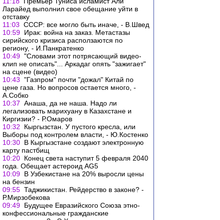
11:18
Премьер Туниса исламист Али
Ларайед выполнил свое обещание уйти в
отставку
11:03
СССР: все могло быть иначе, - В.Швед
10:59
Ирак: война на заказ. Метастазы
сирийского кризиса расползаются по
региону, - И.Панкратенко
10:49
"Словами этот потрясающий видео-
клип не описать"... Аркадаг опять "зажигает"
на сцене (видео)
10:43
"Газпром" почти "дожал" Китай по
цене газа. Но вопросов остается много, -
А.Собко
10:37
Анаша, да не наша. Надо ли
легализовать марихуану в Казахстане и
Киргизии? - Р.Омаров
10:32
Кыргызстан. У пустого кресла, или
Выборы под контролем власти, - Ю.Костенко
10:30
В Кыргызстане создают электронную
карту пастбищ
10:20
Конец света наступит 5 февраля 2040
года. Обещает астероид AG5
10:09
В Узбекистане на 20% выросли цены
на бензин
09:55
Таджикистан. Рейдерство в законе? -
Р.Мирзобекова
09:49
Будущее Евразийского Союза этно-
конфессиональные гражданские