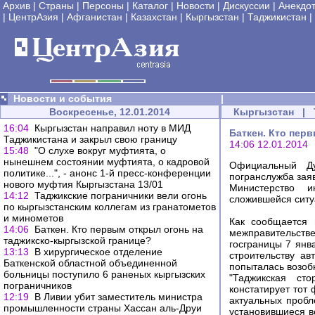
Архив
|
Страны
|
Персоны
|
Каталог
|
Новости
|
Дискуссии
|
Анекдо
|
ЦентрАзия
|
Афганистан
|
Казахстан
|
Кыргызстан
|
Таджикистан
|
Новости и события
|
Воскресенье, 12.01.2014
Кыргызстан
|
16:04
Кыргызстан направил ноту в МИД
Баткен. Кто пер
Таджикистана и закрыл свою границу
14:06 12.01.2014
15:48
"О слухе вокруг муфтията, о
нынешнем состоянии муфтията, о кадровой
Официальный Ду
политике...", - анонс 1-й пресс-конференции
погранслужба заяв
нового муфтия Кыргызстана 13/01
Министерство и
14:12
Таджикские пограничники вели огонь
сложившейся ситу
по кыргызстанским коллегам из гранатометов
и минометов
Как сообщается 
14:06
Баткен. Кто первым открыл огонь на
межправительст
таджикско-кыргызской границе?
госграницы 7 янв
13:13
В хирургическое отделение
строительству ав
Баткенской областной объединенной
попыталась возоб
больницы поступило 6 раненых кыргызских
"Таджикская ст
пограничников
констатирует тот
12:19
В Ливии убит заместитель министра
актуальных пробл
промышленности страны Хассан аль-Друи
установившиеся ве