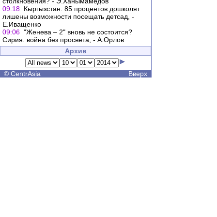
столкновения? - Э.Ханымамедов
09:18
Кыргызстан: 85 процентов дошколят
лишены возможности посещать детсад, -
Е.Иващенко
09:06
"Женева – 2" вновь не состоится?
Сирия: война без просвета, - А.Орлов
Архив
©
CentrAsia
Вверх