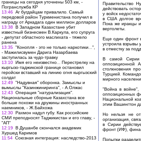
границы на сегодня уточнены 503 км, -
Правительство Н
Погранслужба КР
действовать остор
13:46
Аг бугдайцам привалило. Самый
у войск недостат
передовой район Туркменистана получил в
в США долгое вр
награду от Аркадага один миллион долларов
Пока же иракцы ис
13:38
В Западном Казахстане убит
вертолеты.
известный бизнесмен В.Каркула, его супруга
- депутат областного маслихата - тяжело
Еще один фронт в
ранена
устроила взрывы 
13:35
"Конопля - это не только наркотики...",
в отместку за по
- Мажилисвумен Дарига Назарбаева
заступилась за чудо-травку
В самой Сирии 
13:10
Имя его неизвестно... Перестрелку на
оппозиционной 
кыргызо-таджикской границе остановил
столкновения про
геройски вставший на линию огня кыргызский
Турцией. Командо
солдат
мирного населения
12:49
"Надувная" оборонка. Замыслы и
вымыслы "Казинжиниринга", - А.Олжас
"Война в войне",
12:43
Операция "натурализация".
оппозиционных фо
Национальные сборные Казахстана все
Национальной коа
больше похожи на дружины иностранных
этим Вашингтон д
наемников, - Ж.Байхожа
12:30
Рахмон надул губу. Как российские
Но нельзя не от
СМИ преподносят Таджикистан и его главу, -
организация, связ
"АП"
в Сирии действу
12:19
В Душанбе скончался академик
фронт (ИФ), фина
Хуршед Каримов
11:54
Союзная интеграция: наследство-2013
Попытки разделит