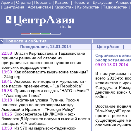
Архив
|
Страны
|
Персоны
|
Каталог
|
Новости
|
Дискуссии
|
Анекдо
|
ЦентрАзия
|
Афганистан
|
Казахстан
|
Кыргызстан
|
Таджикистан
|
Новости и события
|
Понедельник, 13.01.2014
ЦентрАзия
|
22:58
Власти Кыргызстана и Таджикистана
Сирийская война
приняли решение об отводе из
распространения
приграничных населенных пунктов своих
09:00 13.01.2014
воинских подразделений
19:50
Как обезопасить кыргызские границы?
В наступившем г
- 24kg.org
всего 2013-го: в
19:41
Актрисы, топ-модели и журналистки -
исламистов в ира
все пассии президентов, - "La Repubblica"
Фалуджа и Рамад
19:38
Пришло время создать "НАТО в Азии"?
действиях войск 
- "Washington Times"
войны
19:18
Нефтяная уловка Путина. Россия
нанесла удар по переговорам между
Восстание поднял
Америкой и Ираном, - "Foreign Policy"
"Аль-Каидой" орг
14:25
Экс-секретарь ЦК ЛКСМК и экс-
против режима 
бакиевец Д.Ирсалиев получил высокий пост в
существующие меж
аппарате А.Атамбаева
ополчения суннит
13:53
Из 970 км кыргызско-таджикской