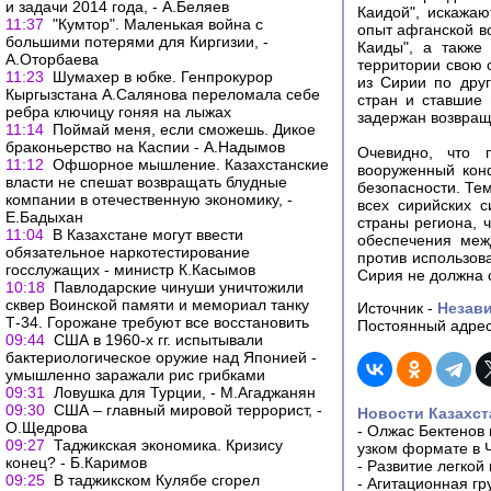
и задачи 2014 года, - А.Беляев
Каидой", искажаю
11:37
"Кумтор". Маленькая война с
опыт афганской в
большими потерями для Киргизии, -
Каиды", а также
А.Оторбаева
территории свою 
11:23
Шумахер в юбке. Генпрокурор
из Сирии по дру
Кыргызстана А.Салянова переломала себе
стран и ставшие
ребра ключицу гоняя на лыжах
задержан возвращ
11:14
Поймай меня, если сможешь. Дикое
браконьерство на Каспии - А.Надымов
Очевидно, что 
11:12
Офшорное мышление. Казахстанские
вооруженный кон
власти не спешат возвращать блудные
безопасности. Тем
компании в отечественную экономику, -
всех сирийских 
Е.Бадыхан
страны региона, 
11:04
В Казахстане могут ввести
обеспечения меж
обязательное наркотестирование
против использов
госслужащих - министр К.Касымов
Сирия не должна с
10:18
Павлодарские чинуши уничтожили
сквер Воинской памяти и мемориал танку
Источник -
Незави
Т-34. Горожане требуют все восстановить
Постоянный адрес
09:44
США в 1960-х гг. испытывали
бактериологическое оружие над Японией -
умышленно заражали рис грибками
09:31
Ловушка для Турции, - М.Агаджанян
09:30
США – главный мировой террорист, -
Новости Казахст
О.Щедрова
-
Олжас Бектенов 
09:27
Таджикская экономика. Кризису
узком формате в 
конец? - Б.Каримов
-
Развитие легкой
09:25
В таджикском Кулябе сгорел
-
Агитационная гр