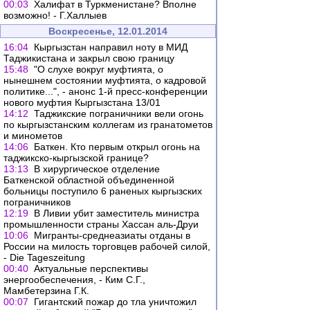
00:03
Халифат в Туркменистане? Вполне
возможно! - Г.Халлыев
Воскресенье, 12.01.2014
16:04
Кыргызстан направил ноту в МИД
Таджикистана и закрыл свою границу
15:48
"О слухе вокруг муфтията, о
нынешнем состоянии муфтията, о кадровой
политике...", - анонс 1-й пресс-конференции
нового муфтия Кыргызстана 13/01
14:12
Таджикские пограничники вели огонь
по кыргызстанским коллегам из гранатометов
и минометов
14:06
Баткен. Кто первым открыл огонь на
таджикско-кыргызской границе?
13:13
В хирургическое отделение
Баткенской областной объединенной
больницы поступило 6 раненых кыргызских
пограничников
12:19
В Ливии убит заместитель министра
промышленности страны Хассан аль-Друи
10:06
Мигранты-среднеазиаты отданы в
России на милость торговцев рабочей силой,
- Die Tageszeitung
00:40
Актуальные перспективы
энергообеспечения, - Ким С.Г.,
Мамбетерзина Г.К.
00:07
Гигантский пожар до тла уничтожил