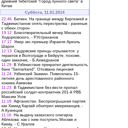
древний тибетский "Город лунного света" в
Китае
Суббота, 11.01.2014
22:46
Баткен. На границе между Киргизией и
Таджикистаном опять перестрелка - раненые
с обеих сторон
19:12
Благотворительный вечер Михаила
Ходорковского, - Р.Устраханов
17:17
Умер экс-премьер Израиля Ариэль
Шарон
12:13
Саудовские принцы огрызаются: у
терактов в Волгограде и Бейруте, похоже,
один заказчик, - Б.Ахмедханов
11:29
В Узбекистане прекратил деятельность
банк "Samarkand". Отозвана лицензия
11:24
Узбекский Заамин. Повесилась 15-
летняя дочь арестованного районного
хокима Азимова
11:23
В Таджикистане без вести пропал
российский солдат-контрактник 201-й РВБ
Максим Усов
11:18
Афганистан. Беспроигрышная партия:
как Хамид Карзай обхитрил американцев, -
А.Кузнецов
11:16
На выдачу казахского олигарха
Аблязова: как с ним поступить Москве и
Киеву, - С.Уралов