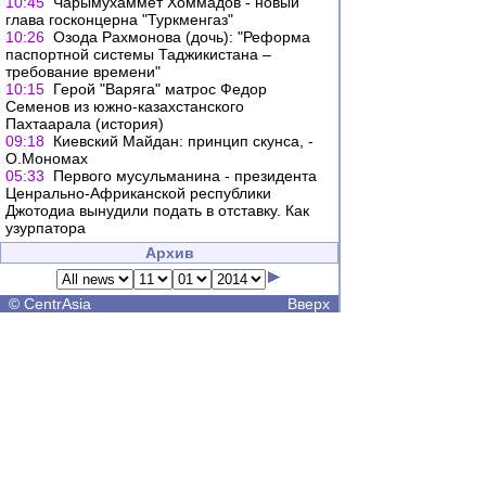
10:45
Чарымухаммет Хоммадов - новый
глава госконцерна "Туркменгаз"
10:26
Озода Рахмонова (дочь): "Реформа
паспортной системы Таджикистана –
требование времени"
10:15
Герой "Варяга" матрос Федор
Семенов из южно-казахстанского
Пахтаарала (история)
09:18
Киевский Майдан: принцип скунса, -
О.Мономах
05:33
Первого мусульманина - президента
Ценрально-Африканской республики
Джотодиа вынудили подать в отставку. Как
узурпатора
Архив
©
CentrAsia
Вверх