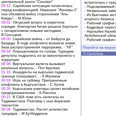
центральный рынок "Саховат"
встретилась с пр
09:12
Сирийская оппозиция почистилась
-
Подозреваемый в
перед конференцией. Накануне "Женевы-2"
-
Незаконные займ
она объявила войну сторонникам "Аль-
-
Из Вьетнама экс
Каиды", - М.Юсин
игорного бизнеса
09:02
Уйгурский вопрос в секретном
-
Рабочий график 
порядке. Компартия Китая решила бороться
-
Кадровые перес
с сепаратизмом новыми методами, -
-
Нурлыбек Налиб
В.Скосырев
Актюбинской обла
09:00
Сирийская война – от Бейрута до
-
Рабочий график 
Багдада. В ходе конфликта возникла новая
база распространения терроризма, - "НГ"
Перейти на верс
08:54
Планшетником по голове. Турецкие
©
CentrAsia
депутаты подрались из-за законопроекта о
коррупции
08:08
Виртуальная валюта вызывает
реальные вопросы, - Пол Кругман
01:16
Инциденты на кыргызко-таджикской
границе показывают.., - К.Маликов
00:59
Игра на публику. Приграничные
конфликты в Кыргызстане, - С.Холов
00:26
Кыргызские рэкетиры грозят китайским
предпринимателям, - К.Риклтон
00:21
В США тоже есть нелегалы из
Таджикистана. Разговор с нью-йоркским
таксистом
00:06
Таджикистан. Растет количество
суицидов, - М.Кутбиддинов