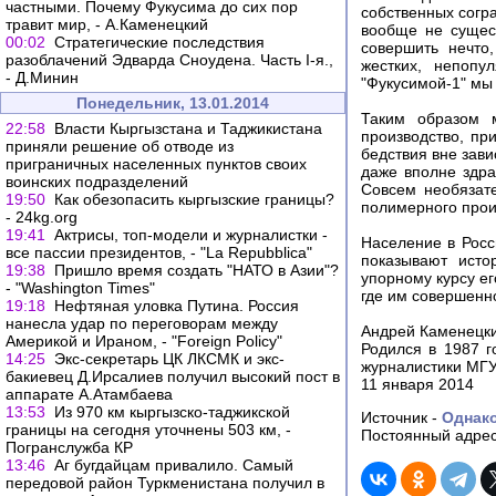
частными. Почему Фукусима до сих пор
собственных согра
травит мир, - А.Каменецкий
вообще не сущест
00:02
Стратегические последствия
совершить нечто
разоблачений Эдварда Сноудена. Часть I-я.,
жестких, непопу
- Д.Минин
"Фукусимой-1" мы 
Понедельник, 13.01.2014
Таким образом 
22:58
Власти Кыргызстана и Таджикистана
производство, пр
приняли решение об отводе из
бедствия вне зав
приграничных населенных пунктов своих
даже вполне здр
воинских подразделений
Совсем необязате
19:50
Как обезопасить кыргызские границы?
полимерного прои
- 24kg.org
19:41
Актрисы, топ-модели и журналистки -
Население в Росс
все пассии президентов, - "La Repubblica"
показывают исто
19:38
Пришло время создать "НАТО в Азии"?
упорному курсу е
- "Washington Times"
где им совершенн
19:18
Нефтяная уловка Путина. Россия
нанесла удар по переговорам между
Андрей Каменецк
Америкой и Ираном, - "Foreign Policy"
Родился в 1987 г
14:25
Экс-секретарь ЦК ЛКСМК и экс-
журналистики МГУ
бакиевец Д.Ирсалиев получил высокий пост в
11 января 2014
аппарате А.Атамбаева
13:53
Из 970 км кыргызско-таджикской
Источник -
Однак
границы на сегодня уточнены 503 км, -
Постоянный адрес
Погранслужба КР
13:46
Аг бугдайцам привалило. Самый
передовой район Туркменистана получил в