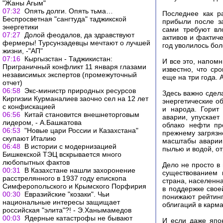
"Жаны Агым"
07:32
Опять долги. Опять тьма…
Последнее как р
Беспросветная "сангтуда" таджикской
прибыли после з
энергетики
сами требуют вл
07:27
Долой феодалов, да здравствуют
активов и фактич
фермеры! Турсунзадевцы мечтают о лучшей
год уволилось бол
жизни, -"АП"
07:16
Кыргызстан - Таджикистан:
И все это, напомн
Приграничный конфликт 11 января глазами
известно, что ср
независимых экспертов (промежуточный
еще на три года. 
отчет)
06:58
Экс-министр природных ресурсов
Здесь важно сдел
Киргизии Курманалиев заочно сел на 12 лет
энергетические о
с конфискацией
и народа. Горит
06:56
Китай становится внешнеторговым
аварии, упускает
лидером, - А.Башкатова
облако нефти пр
06:53
"Новые цари России и Казахстана"
прежнему загрязн
скупают Италию
масштабы аварии,
06:48
В истории с модернизацией
пылью и водой, о
Бишкекской ТЭЦ вскрывается много
любопытных фактов
Дело не просто в
00:31
В Казахстане нашли захоронение
существованием 
расстрелянного в 1937 году епископа
страна, населенн
Симферопольского и Крымского Порфирия
в поддержке свое
00:30
Евразийские "козаки". Чьи
понижают рейтинг
национальные интересы защищает
облигаций в карм
российская "элита"?! - Э.Ханымамедов
00:03
Ядерные катастрофы не бывают
И если даже япо