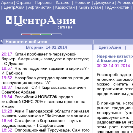
Архив
|
Страны
|
Персоны
|
Каталог
|
Новости
|
Дискуссии
|
Анекдо
|
ЦентрАзия
|
Афганистан
|
Казахстан
|
Кыргызстан
|
Таджикистан
|
Новости и события
|
Вторник, 14.01.2014
ЦентрАзия
|
20:17
Китай пробивает гиперзвуковой
Ядерные катастр
барьер. Американцы завидуют и протестуют,
А.Каменецкий
- С.Духанов
00:03 14.01.2014
19:57
Что не поделили таджики и киргизы? -
И.Сабиров
Роспотребнадзор
19:52
Назарбаев утвердил правила ротации
японских автомоб
госслужащих корпуса "А"
можно считать 
19:37
Главой ГСИН Кыргызстана назначен
пограничники отл
Советбек Арбаев
вроде машины для
19:34
Российский НОВАТЭК продал
китайской CNPC 20% в газовом проекте на
В принципе, исто
Ямале
рынок традицион
19:28
Аким Павлодарской области приказал
леворульные "уто
выявить чиновников с "байскими замашками"
праворульными.
18:54
Салафизм в Кыргызстане – путь к
радиоактивная уг
радикализации, - Т.Сарбагышев
этом рост поста
18:52
Оппозиционный Турсунзаде. Сам того
злонамеренного 