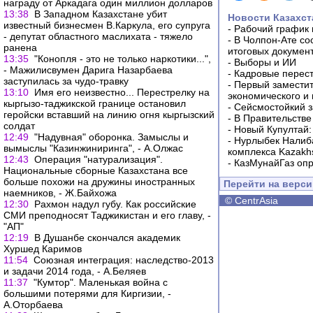
награду от Аркадага один миллион долларов
13:38
В Западном Казахстане убит
Новости Казахст
известный бизнесмен В.Каркула, его супруга
-
Рабочий график 
- депутат областного маслихата - тяжело
-
В Чолпон-Ате со
ранена
итоговых докумен
13:35
"Конопля - это не только наркотики...",
-
Выборы и ИИ
- Мажилисвумен Дарига Назарбаева
-
Кадровые перес
заступилась за чудо-травку
-
Первый заместит
13:10
Имя его неизвестно... Перестрелку на
экономического и
кыргызо-таджикской границе остановил
-
Сейсмостойкий з
геройски вставший на линию огня кыргызский
-
В Правительстве
солдат
-
Новый Купултай:
12:49
"Надувная" оборонка. Замыслы и
-
Нурлыбек Налиб
вымыслы "Казинжиниринга", - А.Олжас
комплекса Kazakhs
12:43
Операция "натурализация".
-
КазМунайГаз опр
Национальные сборные Казахстана все
больше похожи на дружины иностранных
Перейти на верс
наемников, - Ж.Байхожа
©
CentrAsia
12:30
Рахмон надул губу. Как российские
СМИ преподносят Таджикистан и его главу, -
"АП"
12:19
В Душанбе скончался академик
Хуршед Каримов
11:54
Союзная интеграция: наследство-2013
и задачи 2014 года, - А.Беляев
11:37
"Кумтор". Маленькая война с
большими потерями для Киргизии, -
А.Оторбаева