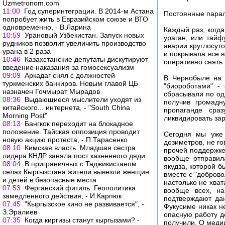
Uzmetronom.com
11:00
Год суперинтеграции. В 2014-м Астана
Постоянные парал
попробует жить в Евразийском союзе и ВТО
одновременно, - В.Ларина
Каждый раз, когда
10:59
Урановый Узбекистан. Запуск новых
ураган, или тайф
рудников позволит увеличить производство
аварии круглосут
урана в 2 раза
и покрывала все 
10:46
Казахстанские депутаты дискутируют
оперативно снять 
введение наказания за гомосексуализм
09:09
Аркадаг снял с должностей
В Чернобыле на 
туркменских банкиров. Новым главой ЦБ
"биороботами" -
назначен Гочмырат Мырадов
сбрасывали по од
08:36
Выдающиеся мыслители уходят из
получив громадн
китайского... интернета, - "South China
пропаганде сра
Morning Post"
ликвидировать зар
08:13
Бангкок переходит на блокадное
положение. Тайская оппозиция проводит
Сегодня мы уже 
новую акцию протеста, - П.Тарасенко
дозиметров, не го
08:10
Кимская власть. Младшая сестра
прочей поддержке,
лидера КНДР заняла пост казненного дяди
вообще отправил
08:04
В приграничных с Таджикистаном
якудза, которой 
селах Кыргызстана жители вывезли женщин
вместе с "доброво
и детей в безопасные места
настолько не хват
07:53
Ферганский фитиль. Геополитика
вообще всех, на
замедленного действия, - И.Карпюк
подтверждают да
07:45
"Кыргызское кино не развивается", -
Фукусиме никак н
З.Эралиев
опасную работу д
07:35
Когда киргизы станут кыргызами? -
получили. О меди