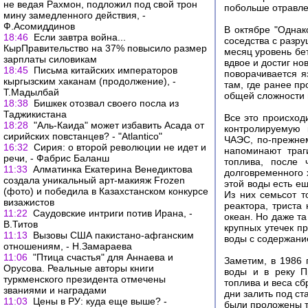
не ведая Рахмон, подложил под свой трон
побольше отравле
мину замедленного действия, -
Ф.Асомиддинов
В октябре "Одна
18:46
Если завтра война...
соседства с разр
КырПравительство на 37% повысило размер
месяц уровень бе
зарплаты силовикам
вдвое и достиг но
18:45
Письма китайских императоров
поворачивается 
кыргызским хаканам (продолжение), -
там, где ранее пр
Т.Мадылбай
общей сложности 
18:38
Бишкек отозвал своего посла из
Таджикистана
Все это происход
18:28
"Аль-Каида" может избавить Асада от
контролируемую 
сирийских повстанцев? - "Atlantico"
ЧАЭС, по-прежне
16:32
Сирия: о второй революции не идет и
напоминают траг
речи, - Фабрис Баланш
топлива, после 
11:33
Алматинка Екатерина Венедиктова
долговременного 
создала уникальный арт-макияж Frozen
этой воды есть е
(фото) и победила в Казахстанском конкурсе
Из них семьсот т
визажистов
реактора, триста
11:22
Саудовские интриги потив Ирана, -
океан. Но даже та
В.Титов
крупных утечек пр
11:13
Вызовы США пакистано-афганским
воды с содержани
отношениям, - Н.Замараева
11:06
"Птица счастья" для Аннаева и
Заметим, в 1986 
Орусова. Реальные авторы книги
воды и в реку П
туркменского президента отмечены
топлива и веса сб
званиями и наградами
дни залить под ст
11:03
Цены в РУ: куда еще выше? -
были проложены т