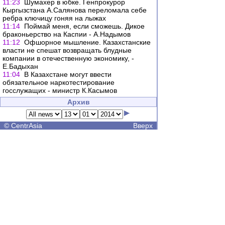
11:23
Шумахер в юбке. Генпрокурор
Кыргызстана А.Салянова переломала себе
ребра ключицу гоняя на лыжах
11:14
Поймай меня, если сможешь. Дикое
браконьерство на Каспии - А.Надымов
11:12
Офшорное мышление. Казахстанские
власти не спешат возвращать блудные
компании в отечественную экономику, -
Е.Бадыхан
11:04
В Казахстане могут ввести
обязательное наркотестирование
госслужащих - министр К.Касымов
Архив
©
CentrAsia
Вверх