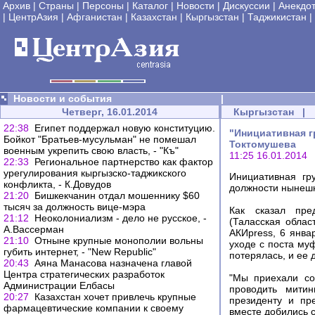
Архив
|
Страны
|
Персоны
|
Каталог
|
Новости
|
Дискуссии
|
Анекдо
|
ЦентрАзия
|
Афганистан
|
Казахстан
|
Кыргызстан
|
Таджикистан
|
Новости и события
|
Четверг, 16.01.2014
Кыргызстан
|
22:38
Египет поддержал новую конституцию.
"Инициативная г
Бойкот "Братьев-мусульман" не помешал
Токтомушева
военным укрепить свою власть, - "Къ"
11:25 16.01.2014
22:33
Региональное партнерство как фактор
урегулирования кыргызско-таджикского
Инициативная гр
конфликта, - К.Довудов
должности нынешн
21:20
Бишкекчанин отдал мошеннику $60
тысяч за должность вице-мэра
Как сказал пре
21:12
Неоколониализм - дело не русское, -
(Таласская обла
А.Вассерман
АКИpress, 6 янв
21:10
Отныне крупные монополии вольны
уходе с поста му
губить интернет, - "New Republic"
потерялась, и ее 
20:43
Аяна Манасова назначена главой
Центра стратегических разработок
"Мы приехали со
Администрации Елбасы
проводить мити
20:27
Казахстан хочет привлечь крупные
президенту и пр
фармацевтические компании к своему
вместе добились 