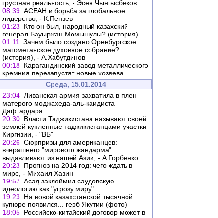
грустная реальность, - Эсен Чынгысбеков
08:39
АСЕАН и борьба за глобальное
лидерство, - К.Пензев
01:23
Кто он был, народный казахский
генерал Бауыржан Момышулы? (история)
01:11
Зачем было создано Оренбургское
магометанское духовное собрание?
(история), - А.Хабутдинов
00:18
Карагандинский завод металлического
кремния перезапустят новые хозяева
Среда, 15.01.2014
23:04
Ливанская армия захватила в плен
матерого моджахеда-аль-каидиста
Дафтардара
20:30
Власти Таджикистана называют своей
землей купленные таджикистанцами участки
Киргизии, - "ВБ"
20:26
Сюрпризы для американцев:
вчерашнего "мирового жандарма"
выдавливают из нашей Азии, - А.Горбенко
20:23
Прогноз на 2014 год: чего ждать в
мире, - Михаил Хазин
19:57
Асад заклеймил саудовскую
идеологию как "угрозу миру"
19:23
На новой казахстанской тысячной
купюре появился... герб Якутии (фото)
18:05
Российско-китайский договор может в