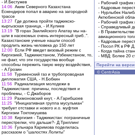
- И.Бестужев
-
Рабочий график 
14:06
Аким Северного Казахстана
-
Кадровые перес
Ескендиров попал в аварию на загородной
-
Нурлыбек Налиб
трассе
Актюбинской обла
13:27
Где должна пройти таджикско-
-
Рабочий график 
кыргызская граница, - И.Кулиев
-
Справедливый до
13:19
"В го­рах За­илий­ско­го Ала­тау мы на­
-
В Правительстве
шли в на­се­ко­мых очень ин­те­рес­ный гриб..".
авиационного топ
Казахстанские ученые нашли способ
-
Кадровые перес
продлить жизнь человека до 150 лет
-
Посол РК в РФ Д
12:00
Если РФ введет визовый режим с
-
Когда тайна ста
Киргизией, Таджикистаном, Узбекистаном, то,
-
МВД: Более 20 с
не факт, что эти государства вообще
способны пережить такую меру воздействия,
Перейти на верс
- А.Грозин
©
CentrAsia
11:58
Туркменский газ и трубопроводная
дипломатия США, - Н.Бобкин
11:56
Радикализация молодежи в
Таджикистане: причины, последствия и
проблемы, - С.Джаборов
11:29
Рахмоновский кнут, - А.Гарибшоев
11:25
"Инициативная группа мусульман"
требует отставки и нового и.о. муфтия
Киргизии Токтомушева
10:38
Киргизия - Таджикистан: пограничные
перестрелки, что дальше?- Д.Триллинг
10:36
Гульнара Каримова поделилась
рассказом о "шалостях Лолиты"