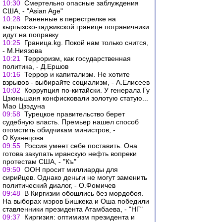
10:30
Смертельно опасные заблуждения
США, - "Asian Age"
10:28
Раненные в перестрелке на
кыргызско-таджикской границе пограничники
идут на поправку
10:25
Граница.kg. Покой нам только снится,
- М.Ниязова
10:21
Терроризм, как государственная
политика, - Д.Ершов
10:16
Террор и капитализм. Не хотите
взрывов - выбирайте социализм, - А.Елисеев
10:02
Коррупция по-китайски. У генерала Гу
Цзюньшаня конфисковали золотую статую...
Мао Цзэдуна
09:58
Турецкое правительство берет
судебную власть. Премьер нашел способ
отомстить обидчикам министров, -
О.Кузнецова
09:55
Россия умеет себе поставить. Она
готова закупать иранскую нефть вопреки
протестам США, - "Къ"
09:50
ООН просит миллиарды для
сирийцев. Однако деньги не могут заменить
политический диалог, - О.Фомичев
09:48
В Киргизии обошлись без мордобоя.
На выборах мэров Бишкека и Оша победили
ставленники президента Атамбаева, - "НГ"
09:37
Киргизия: оптимизм президента и