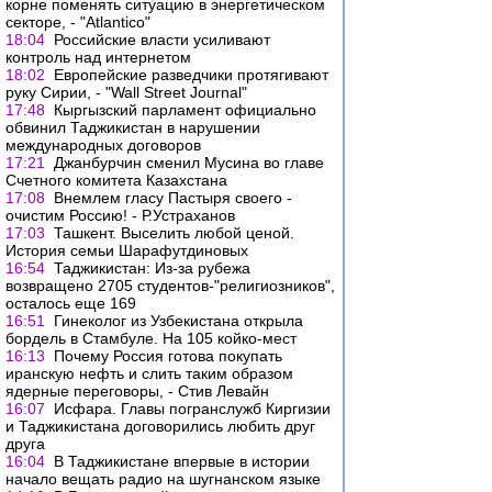
корне поменять ситуацию в энергетическом
секторе, - "Atlantico"
18:04
Российские власти усиливают
контроль над интернетом
18:02
Европейские разведчики протягивают
руку Сирии, - "Wall Street Journal"
17:48
Кыргызский парламент официально
обвинил Таджикистан в нарушении
международных договоров
17:21
Джанбурчин сменил Мусина во главе
Счетного комитета Казахстана
17:08
Внемлем гласу Пастыря своего -
очистим Россию! - Р.Устраханов
17:03
Ташкент. Выселить любой ценой.
История семьи Шарафутдиновых
16:54
Таджикистан: Из-за рубежа
возвращено 2705 студентов-"религиозников",
осталось еще 169
16:51
Гинеколог из Узбекистана открыла
бордель в Стамбуле. На 105 койко-мест
16:13
Почему Россия готова покупать
иранскую нефть и слить таким образом
ядерные переговоры, - Стив Левайн
16:07
Исфара. Главы погранслужб Киргизии
и Таджикистана договорились любить друг
друга
16:04
В Таджикистане впервые в истории
начало вещать радио на шугнанском языке