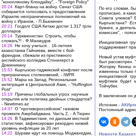
"конопляному Клондайку", - "Foreign Policy"
20:24
Карт-бланш на войну. Сенат США
По его словам, б
собирается голосовать о предоставлении
прописано, в каки
Израилю неограниченных полномочий на
Совета улемов? В
войну с Ираном, - П.Бьюкенен
Кыргызстана? Ес
20:21
Госдолг США Китаю достиг 1,317 трлн
бумаге, а деятел
долларов
комиссии", - пояс
20:14
Туркменистан: Строить, чтобы
сломать?! - Ф.Махмудов
Инициативная гру
16:26
Не хочу учиться... 16-летняя
поддерживает прав
казахстанка Гайниева, вместе с бой-
френдом, сбежали из престижного
Новый устав муфт
английского колледжа Стонихерст в
был рассмотрен. 
Доминикану
Жогорку Кенеш не
15:53
Кыргызско-таджикский конфликт после
изменены только 4
приграничных столкновений, - IWPR
инициативной гр
15:52
Марш на Запад: Региональная
муфтием будет м
интеграция в Центральной Азии, - "Huffington
Тойчубек.
Post"
15:19
Причины глобальных угроз: научные
В заключение он д
открытия или политика двойных стандартов?
- Newtimes.az
Источник -
АКИpr
14:37
О "противороссийском" газовом
Постоянный адрес
прожекте Азербайджана. Часть 2, - А.Тюрин
14:26
В Таджикистане, по данным местной
статистики, зафиксирован рекордно низкий
уровень инфляции за 20 лет
14:22
Шурави идут на помощь Моджахедам,
Новости Казахст