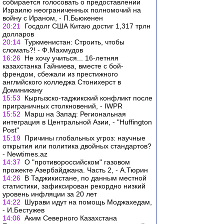
собирается голосовать о предоставлении
Израилю неограниченных полномочий на
войну с Ираном, - П.Бьюкенен
20:21
Госдолг США Китаю достиг 1,317 трлн
долларов
20:14
Туркменистан: Строить, чтобы
сломать?! - Ф.Махмудов
16:26
Не хочу учиться... 16-летняя
казахстанка Гайниева, вместе с бой-
френдом, сбежали из престижного
английского колледжа Стонихерст в
Доминикану
15:53
Кыргызско-таджикский конфликт после
приграничных столкновений, - IWPR
15:52
Марш на Запад: Региональная
интеграция в Центральной Азии, - "Huffington
Post"
15:19
Причины глобальных угроз: научные
открытия или политика двойных стандартов?
- Newtimes.az
14:37
О "противороссийском" газовом
прожекте Азербайджана. Часть 2, - А.Тюрин
14:26
В Таджикистане, по данным местной
статистики, зафиксирован рекордно низкий
уровень инфляции за 20 лет
14:22
Шурави идут на помощь Моджахедам,
- И.Бестужев
14:06
Аким Северного Казахстана