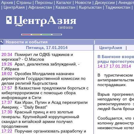
Архив
|
Страны
|
Персоны
|
Каталог
|
Новости
|
Дискуссии
|
Анекдо
|
ЦентрАзия
|
Афганистан
|
Казахстан
|
Кыргызстан
|
Таджикистан
|
Новости и события
|
Пятница, 17.01.2014
ЦентрАзия
|
20:34
Помирит ли ОДКБ таджиков и
В Бангкоке взор
киргизов? - О.Маслов
ряды протестую
19:26
Арал, диалектика заблуждений, -
14:17 17.01.2014
Г.Ибраев
18:02
Орозбек Молдалиев назначен
В туристическо
директором Государственной комиссии по
антиправительств
делам религий Кыргызстана
пострадавших.
17:57
В Казахстане предложили бороться с
кибертерроризмом с помощью сбора
Взрыв прогремел
информации в Сети
неподалеку от фе
17:37
Как Иран, Путин и Асад перехитрили
ремонтируемого 
Америку, - "Daily Beast"
людей была броше
17:30
Красный принц и его золотые
генералы. Крупнейший коррупционный
Сообщается, что 
скандал в китайской армии получил
колонну демонстр
продолжение
неизвестные хоте
17:22
Поручаю организовать разработку и