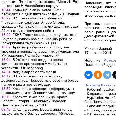
принятие Патриотического акта "Менгілік Ел",
Напомним, что в
- послание Н.Назарбаева народу
пообещав блокир
16:44
ТаджЭкономика. Когда цифры
парализовать гор
расходятся с действительностью, - Х.Шодиев
внеочередных все
16:27
В Японии умер несгибаемый
"потерянный самурай" Хироо Онода,
При этом практич
сражавшийся в филиппинских джунглях еще
палатках на улиц
29 лет после окончания войны
легко ранены дв
16:20
ГКНБ Таджикстана изъяла у писателя
Демократической 
Абуева рукопись романа "Жажда реки" за
оппозиции, взорв
"оскорбление таджикской нации"
16:07
Аркадаг разбушевался. Обруганы,
Михаил Верный
уволены и понижены в званиях руководители
17 января 2014
Миграционной службы Туркмении
16:04
В Узбекистане создана новая
Источник -
Моско
компания по производству мобильных
Постоянный адрес
устройств - UzHongKong
14:54
Доку Умаров опять мертв
14:17
В Бангкоке взорвали колонну
демонстрантов. Неизвестные бросили бомбу
прямо в ряды протестующих
Новости Казахст
13:50
Каталония проведет референдум о
-
Рабочий график 
независимости от Испании уже в этом году
-
Кадровые перес
10:16
Казахстанская пленница. Кража
-
Нурлыбек Налиб
невесты - старинный обычай народов
Актюбинской обла
Центральной Азии.., - "НП"
-
Рабочий график 
09:40
След на земле. Бесславный конец
-
Справедливый до
казахстанского бизнес-афериста Аблязова.
-
В Правительстве