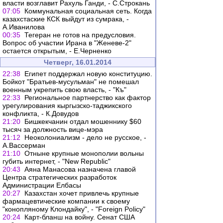
власти возглавит Рахуль Ганди, - С.Строкань
07:05
Коммунальная социальная сеть. Когда
казахстаские КСК выйдут из сумрака, -
А.Иванилова
00:35
Тегеран не готов на предусловия.
Вопрос об участии Ирана в "Женеве-2"
остается открытым, - Е.Черненко
Четверг, 16.01.2014
22:38
Египет поддержал новую конституцию.
Бойкот "Братьев-мусульман" не помешал
военным укрепить свою власть, - "Къ"
22:33
Региональное партнерство как фактор
урегулирования кыргызско-таджикского
конфликта, - К.Довудов
21:20
Бишкекчанин отдал мошеннику $60
тысяч за должность вице-мэра
21:12
Неоколониализм - дело не русское, -
А.Вассерман
21:10
Отныне крупные монополии вольны
губить интернет, - "New Republic"
20:43
Аяна Манасова назначена главой
Центра стратегических разработок
Администрации Елбасы
20:27
Казахстан хочет привлечь крупные
фармацевтические компании к своему
"конопляному Клондайку", - "Foreign Policy"
20:24
Карт-бланш на войну. Сенат США