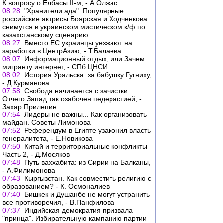
К вопросу о Елбасы II-м, - А.Олжас
08:28
"Хранители ада". Популярные
российские актрисы Боярская и Ходченкова
снимутся в украинском мистическом к/ф по
казахстанскому сценарию
08:27
Вместо ЕС украинцы уезжают на
заработки в ЦентрАзию, - Т.Балаева
08:07
Информационный отдых, или Зачем
мигранту интернет, - СПб ЦНСИ
08:02
История Уральска: за бабушку Гугниху,
- Д.Курманова
07:58
Свобода начинается с зачистки.
Отчего Запад так озабочен педерастией, -
Захар Прилепин
07:54
Лидеры не важны... Как организовать
майдан. Советы Лимонова
07:52
Референдум в Египте узаконил власть
генералитета, - Е.Новикова
07:50
Китай и территориальные конфликты
Часть 2, - Д.Мосяков
07:48
Путь ваххабита: из Сирии на Балканы,
- А.Филимонова
07:43
Кыргызстан. Как совместить религию с
образованием? - К. Осмоналиев
07:40
Бишкек и Душанбе не могут устранить
все противоречия, - В.Панфилова
07:37
Индийская демократия призвала
"принца". Избирательную кампанию партии