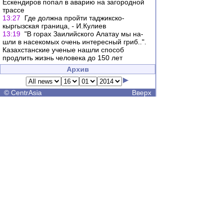
Ескендиров попал в аварию на загородной
трассе
13:27
Где должна пройти таджикско-
кыргызская граница, - И.Кулиев
13:19
"В го­рах За­илий­ско­го Ала­тау мы на­
шли в на­се­ко­мых очень ин­те­рес­ный гриб..".
Казахстанские ученые нашли способ
продлить жизнь человека до 150 лет
Архив
©
CentrAsia
Вверх