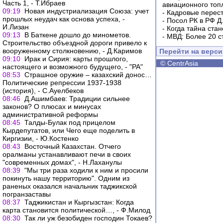
Часть 1, - Т.Ибраев
авиационного топ
09:19
Новая индустриализация Союза: учет
-
Кадровые перес
прошлых неудач как основа успеха, -
-
Посол РК в РФ Д
И.Лизан
-
Когда тайна ста
09:13
В Баткене дошло до минометов.
-
МВД: Более 20 с
Строительство объездной дороги привело к
вооруженному столкновению, - Д.Каримов
Перейти на верс
09:10
Ирак и Сирия: карты прошлого,
©
CentrAsia
настоящего и возможного будущего, - "РА"
08:53
Страшное оружие – казахский донос…
Политические репрессии 1937-1938
(история), - С.Ауелбеков
08:46
Д.Ашимбаев: Традиции сильнее
законов? О плюсах и минусах
административной реформы
08:45
Талды-Булак под прицелом
Кырдепутатов, или Чего еще поделить в
Киргизии, - Ю.Костенко
08:43
Восточный Казахстан. Отчего
оралманы устанавливают печи в своих
"современных домах", - Н.Лаханулы
08:39
"Мы три раза ходили к ним и просили
покинуть нашу территорию". Одним из
раненых оказался начальник таджикской
погранзаставы
08:37
Таджикистан и Кыргызстан: Когда
карта становится политической…, - Ф.Милод
08:30
Так ли уж безобиден господин Токаев?