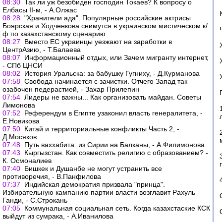
08:30
Так ли уж безобиден господин Токаев? К вопросу о
Елбасы II-м, - А.Олжас
08:28
"Хранители ада". Популярные российские актрисы
Боярская и Ходченкова снимутся в украинском мистическом к/
ф по казахстанскому сценарию
08:27
Вместо ЕС украинцы уезжают на заработки в
ЦентрАзию, - Т.Балаева
08:07
Информационный отдых, или Зачем мигранту интернет,
- СПб ЦНСИ
08:02
История Уральска: за бабушку Гугниху, - Д.Курманова
07:58
Свобода начинается с зачистки. Отчего Запад так
озабочен педерастией, - Захар Прилепин
07:54
Лидеры не важны... Как организовать майдан. Советы
Лимонова
07:52
Референдум в Египте узаконил власть генералитета, -
Е.Новикова
07:50
Китай и территориальные конфликты Часть 2, -
Д.Мосяков
07:48
Путь ваххабита: из Сирии на Балканы, - А.Филимонова
07:43
Кыргызстан. Как совместить религию с образованием? -
К. Осмоналиев
07:40
Бишкек и Душанбе не могут устранить все
противоречия, - В.Панфилова
07:37
Индийская демократия призвала "принца".
Избирательную кампанию партии власти возглавит Рахуль
Ганди, - С.Строкань
07:05
Коммунальная социальная сеть. Когда казахстаские КСК
выйдут из сумрака, - А.Иванилова