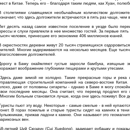
мест в Китае. Теперь его - благодаря таким людям, как Хуан, полюб
В столетиями славящемся необычайным количеством долгожител
означает, что здесь долгожители встречаются в пять раз чаще, чем 
Лет десять назад самое известное поселение в уезде было пер
прессы и слухи привлекли в нее множество гостей. За первые пят
тысяч человек, принесшие его экономике 406 миллионов юаней.
В окрестностях деревни живут 20 тысяч стремящихся оздоровиться 
жителей. Многие задерживаются на несколько месяцев. Еще тысяч
благословение долгожителей.
Дорогу в Баму окаймляют густые заросли бамбука, изящные э
поражает воображение глубокими пещерами и крутыми утесами.
"Здесь даже зимой не холодно. Такие прекрасные горы и река ц
управляющая строительной компанией на северо-востоке Китая. 
плохо, даже от половины сигареты - однако в Баме я могу спокойн
свои последние месяцы. Она считает, что переезд продлил его 
"Многим больным становится лучше, когда они здесь поживут. Все де
Туристы пьют эту воду. Некоторые - самые смелые - в ней купаютс
тонет. В горах пожилые и старые туристы сидят на камнях в тен
булыжникам, прижав ладони к камню. Они называют это геомагнит
варикозных вен.
58-летний Цуй Сюэдун (Cui Xuedong), задирает рубашку и показы