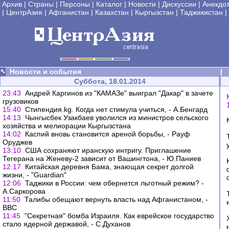
Архив
|
Страны
|
Персоны
|
Каталог
|
Новости
|
Дискуссии
|
Анекдо
|
ЦентрАзия
|
Афганистан
|
Казахстан
|
Кыргызстан
|
Таджикистан
|
Новости и события
|
Суббота, 18.01.2014
23:43
Андрей Каргинов из "КАМАЗе" выиграл "Дакар" в зачете
грузовиков
15:40
Стипендия.kg. Когда нет стимула учиться, - А.Бенгард
14:13
Чынгысбек Узакбаев уволился из министров сельского
хозяйства и мелиорации Кыргызстана
14:02
Каспий вновь становится ареной борьбы, - Рауф
Оруджев
13:10
США сохраняют иранскую интригу. Приглашение
Тегерана на Женеву-2 зависит от Вашингтона, - Ю.Паниев
12:17
Китайская деревня Бама, знающая секрет долгой
жизни, - "Guardian"
12:06
Таджики в Росcии: чем обернется льготный режим? -
А.Саркорова
11:50
Талибы обещают вернуть власть над Афганистаном, -
ВВС
11:45
"Секретная" бомба Израиля. Как еврейское государство
стало ядерной державой, - С.Духанов