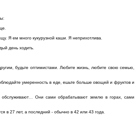
мы:
це.
щу. Я ем много кукурузной каши. Я неприхотлива.
дый день ходить.
 другим, будьте оптимистами. Любите жизнь, любите свою семью,
Соблюдайте умеренность в еде, ешьте больше овощей и фруктов и
я обслуживают… Они сами обрабатывают землю в горах, сами
 в 27 лет, а последний - обычно в 42 или 43 года.