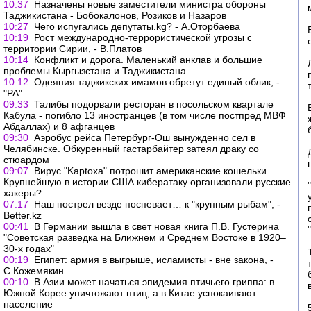
10:37
Назначены новые заместители министра обороны
Таджикистана - Бобокалонов, Розиков и Назаров
10:27
Чего испугались депутаты.kg? - А.Оторбаева
10:19
Рост международно-террористической угрозы с
территории Сирии, - В.Платов
10:14
Конфликт и дорога. Маленький анклав и большие
проблемы Кыргызстана и Таджикистана
10:12
Одеяния таджикских имамов обретут единый облик, -
"РА"
09:33
Талибы подорвали ресторан в посольском квартале
Кабула - погибло 13 иностранцев (в том числе постпред МВФ
Абдаллах) и 8 афганцев
09:30
Аэробус рейса Петербург-Ош вынужденно сел в
Челябинске. Обкуренный гастарбайтер затеял драку со
стюардом
09:07
Вирус "Kaptoxa" потрошит американские кошельки.
Крупнейшую в истории США кибератаку организовали русские
хакеры?
07:17
Наш пострел везде поспевает… к "крупным рыбам", -
Better.kz
00:41
В Германии вышла в свет новая книга П.В. Густерина
"Советская разведка на Ближнем и Среднем Востоке в 1920–
30-х годах"
00:19
Египет: армия в выгрыше, исламисты - вне закона, -
С.Кожемякин
00:10
В Азии может начаться эпидемия птичьего гриппа: в
Южной Корее уничтожают птиц, а в Китае успокаивают
население