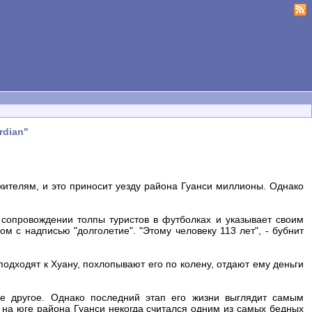
rdian"
ителям, и это приносит уезду района Гуанси миллионы. Однако
 сопровождении толпы туристов в футболках и указывает своим
 с надписью "долголетие". "Этому человеку 113 лет", - бубнит
одходят к Хуану, похлопывают его по колену, отдают ему деньги
е другое. Однако последний этап его жизни выглядит самым
 на юге района Гуанси некогда считался одним из самых бедных