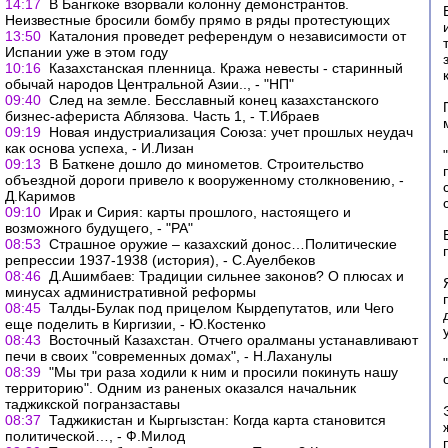
14:17
В Бангкоке взорвали колонну демонстрантов.
Неизвестные бросили бомбу прямо в ряды протестующих
13:50
Каталония проведет референдум о независимости от
Испании уже в этом году
10:16
Казахстанская пленница. Кража невесты - старинный
обычай народов Центральной Азии.., - "НП"
09:40
След на земле. Бесславный конец казахстанского
бизнес-афериста Аблязова. Часть 1, - Т.Ибраев
09:19
Новая индустриализация Союза: учет прошлых неудач
как основа успеха, - И.Лизан
09:13
В Баткене дошло до минометов. Строительство
объездной дороги привело к вооруженному столкновению, -
Д.Каримов
09:10
Ирак и Сирия: карты прошлого, настоящего и
возможного будущего, - "РА"
08:53
Страшное оружие – казахский донос…Политические
репрессии 1937-1938 (история), - С.Ауелбеков
08:46
Д.Ашимбаев: Традиции сильнее законов? О плюсах и
минусах административной реформы
08:45
Талды-Булак под прицелом Кырдепутатов, или Чего
еще поделить в Киргизии, - Ю.Костенко
08:43
Восточный Казахстан. Отчего оралманы устанавливают
печи в своих "современных домах", - Н.Лаханулы
08:39
"Мы три раза ходили к ним и просили покинуть нашу
территорию". Одним из раненых оказался начальник
таджикской погранзаставы
08:37
Таджикистан и Кыргызстан: Когда карта становится
политической…, - Ф.Милод