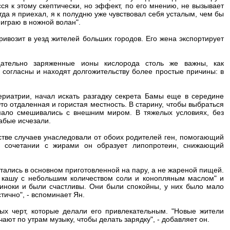
ся к этому скептически, но эффект, по его мнению, не вызывает
да я приехал, я к полудню уже чувствовал себя усталым, чем бы
 играю в ножной волан".
ривозит в уезд жителей больших городов. Его жена экспортирует
цательно заряженные ионы кислорода столь же важны, как
согласны и находят долгожительству более простые причины: в
гериатрии, начал искать разгадку секрета Бамы еще в середине
то отдаленная и гористая местность. В старину, чтобы выбраться
 мало смешивались с внешним миром. В тяжелых условиях, без
абые исчезали.
стве случаев унаследовали от обоих родителей ген, помогающий
В сочетании с жирами он образует липопротеин, снижающий
итались в основном приготовленной на пару, а не жареной пищей.
ю кашу с небольшим количеством соли и конопляным маслом" и
диноки и были счастливы. Они были спокойны, у них было мало
тично", - вспоминает Ян.
ых черт, которые делали его привлекательным. "Новые жители
чают по утрам музыку, чтобы делать зарядку", - добавляет он.