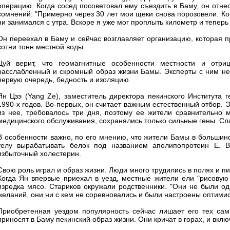
операцию. Когда сосед посоветовал ему съездить в Баму, он отнес
сомнений: "Примерно через 30 лет мои щеки снова порозовели. Ког
ни занимался с утра. Вскоре я уже мог проплыть километр и теперь
Он переехал в Баму и сейчас возглавляет организацию, которая п
сотни тонн местной воды.
Цуй верит, что геомагнитные особенности местности и отри
расслабленный и скромный образ жизни Бамы. Эксперты с ним не 
первую очередь, бедность и изоляцию.
Ян Цзэ (Yang Ze), заместитель директора пекинского Института 
1990-х годов. Во-первых, он считает важным естественный отбор. Э
из нее, требовалось три дня, поэтому ее жители сравнительно
медицинского обслуживания, сохранялись только сильные гены. Сл
В особенности важно, по его мнению, что жители Бамы в большин
телу вырабатывать белок под названием аполипопротеин E. 
избыточный холестерин.
Свою роль играл и образ жизни. Люди много трудились в полях и п
Когда Ян впервые приехал в уезд, местные жители ели "рисову
изредка мясо. Стариков окружали родственники. "Они не были о
желаний, они ни с кем не соревновались и были настроены оптимис
Приобретенная уездом популярность сейчас лишает его тех сам
приносят в Баму пекинский образ жизни. Они кричат в горах, и вклю