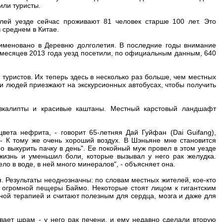
или туристы.
ей уезде сейчас проживают 81 человек старше 100 лет. Это
в среднем в Китае.
еименовано в Деревню долголетия. В последние годы внимание
ь месяцев 2013 года уезд посетили, по официальным данным, 640
туристов. Их теперь здесь в несколько раз больше, чем местных
и людей приезжают на экскурсионных автобусах, чтобы получить
вкалипты и красивые каштаны. Местный карстовый ландшафт
вета нефрита, - говорит 65-летняя Дай Гуйфан (Dai Guifang),
- К тому же очень хороший воздух. В Шэньяне мне становится
о выкурить пачку в день". Ее покойный муж провел в этом уезде
жизнь и уменьшил боли, которые вызывал у него рак желудка.
ло в воде, в ней много минералов", - объясняет она.
я. Результаты неоднозначны: по словам местных жителей, кое-кто
и огромной пещеры Баймо. Некоторые стоят лицом к гигантским
ной терапией и считают полезным для сердца, мозга и даже для
вает шрам - у него рак печени, и ему недавно сделали вторую