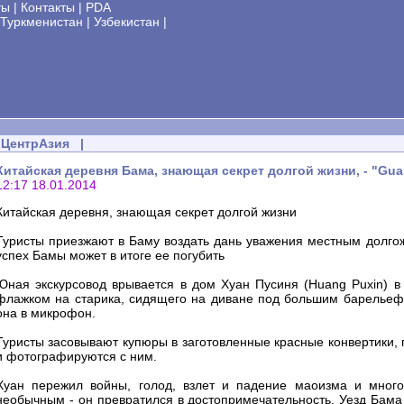
ты
|
Контакты
|
PDA
Туркменистан
|
Узбекистан
|
ЦентрАзия
|
Китайская деревня Бама, знающая секрет долгой жизни, - "Gua
12:17 18.01.2014
Китайская деревня, знающая секрет долгой жизни
Туристы приезжают в Баму воздать дань уважения местным долгож
успех Бамы может в итоге ее погубить
Юная экскурсовод врывается в дом Хуан Пусиня (Huang Puxin) в
флажком на старика, сидящего на диване под большим барельефом
она в микрофон.
Туристы засовывают купюры в заготовленные красные конвертики, п
и фотографируются с ним.
Хуан пережил войны, голод, взлет и падение маоизма и много
необычным - он превратился в достопримечательность. Уезд Бама