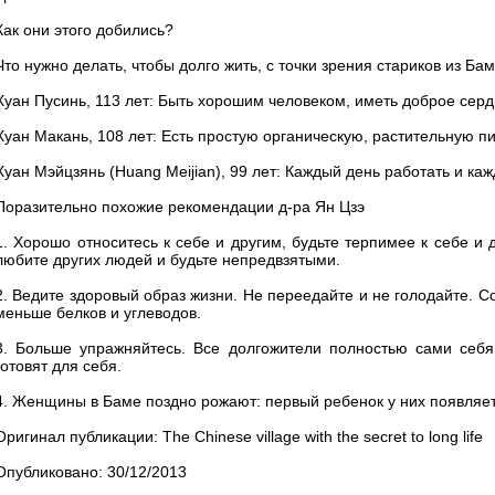
Как они этого добились?
Что нужно делать, чтобы долго жить, с точки зрения стариков из Ба
Хуан Пусинь, 113 лет: Быть хорошим человеком, иметь доброе серд
Хуан Макань, 108 лет: Есть простую органическую, растительную пи
Хуан Мэйцзянь (Huang Meijian), 99 лет: Каждый день работать и каж
Поразительно похожие рекомендации д-ра Ян Цзэ
1. Хорошо относитесь к себе и другим, будьте терпимее к себе и
любите других людей и будьте непредвзятыми.
2. Ведите здоровый образ жизни. Не переедайте и не голодайте. 
меньше белков и углеводов.
3. Больше упражняйтесь. Все долгожители полностью сами себ
готовят для себя.
4. Женщины в Баме поздно рожают: первый ребенок у них появляется
Оригинал публикации: The Chinese village with the secret to long life
Опубликовано: 30/12/2013