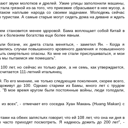
ают звуки молотков и дрелей. Узкие улицы заполонили машины,
ала грязной из-за того, что приезжие сбрасывают в нее мусор, а
и таком наплыве народа со своими задачами. Молодежь сейчас
 туристам. А самые старые могут сидеть дома на диване и ждать
 нем становится менее здоровой. Бама воплощает собой Китай в
и к болезням богатства еще более явным.
ли богаче, их диета стала меняться, - заметил Ян. - Когда я
явились случаи повышенного кровяного давления и повышенного
быть смертельно опасны. Ко мне не стали прислушиваться, и мои
 а мы пытаемся им помешать".
00 лет, но сейчас их только двое, а не семь, как утверждается,
читается 111-летний итальянец.
й. По его мнению, не только следующие поколения, скорее всего,
 доживут до 100. Однако старики из Бамы, много лет с трудом
 "В мое время кругом были постоянные войны, люди голодали,
из всех", - отмечает его соседка Хуан Макань (Huang Makan) с
ми на обеих запястьях говорит, что ей 108 лет, что она ни дня в
я часто приходят посмотреть. Я надеюсь дожить до 200 лет", -