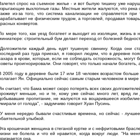
Взлетел спрос на съемное жилье - и вот былую тишину уже наруш
изрыгающие выхлопные газы. Местные жители жалуются, что река ст
также из-за того, что система канализации не справляется пр
зарабатывает не физическим трудом, а торговлей, продавая товары
красных конвертов.
По мере того, как уезд богатеет и выходит из изоляции, жизнь в
миниатюре: строительный бум делает переход от болезней бедност
"Долгожители каждый день едят тушеную свинину. Когда они ста
последний раз туда приехал, я говорил людям, что в деревне по
сахара в крови, которые, если не соблюдать осторожность, могут 
советы проигнорировали. Они говорят, что только начали богатеть,
В 2005 году в деревне были 17 или 18 человек возрастом больше 1
полагает Ян. Официально сейчас самым старым человеком в мире с
Ян считает, что Бама может скоро потерять всех своих долгожителе
проживут меньше, но и те, кому уже сейчас много лет, вряд ли
добывавшие пропитание, не жалуются на воцарившееся изобилие.
умирали от голода", - задумчиво говорит Хуан Пусинь.
"У меня нередко бывали счастливые времена, но сейчас - лучшее 
обаятельной улыбкой.
Эта крошечная женщина в стеганой куртке и с нефритовыми браслета
жизни не болела и что ей нравится, когда вокруг люди. "На мен
признается она.