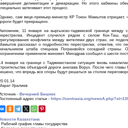
завершения делимитации и демаркации. Но этого кабмины обеи
специально затягивает этот процесс.
Однако, сам вице-премьер-министр КР Токон Мамытов отрицает, чт
дороги будет прекращено.
Напомним, 11 января на кыргызско-таджикской границе между с
перестрелка. Инцидент случился рядом с селом Кок-Таш, ку
урегулирования конфликта между жителями двух стран, не подел
Мамытов рассказал о подробностях перестрелки, отметив, что пе
начальником штаба спецназа Погранвойск соседней страны. О
пограничники применили миномет. Минздрав сообщил о шести пос
14 января на границе с Таджикистаном ситуация вновь накалила
строительства объездной дороги анклава Ворух. После чего главы
решено, что впредь все споры будут решаться за столом переговор
20.01.14
Марат Уралиев
Источник -
Вечерний Бишкек
Постоянный адрес статьи -
https://centrasia.org/newsA.php?st=1
Новости Казахстана
-
Рабочий график главы государства