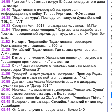
16:55
Чунг­вон Чо обмотает вокруг Елбасы пояс де­вя­то­го да­на
та­эквон­до
16:40
Таджикистан в очередной раз проиграл
информационную войну. Теперь Киргизии, - Ф.Умарзода
16:38
"Экология мурд". Последствия запуска Душанбинской
ТЭЦ-2, - "АП"
16:33
Средняя Азия 2013 - в ожидании коллапса, - М.Пак
11:54
"Прогрессивные женщины" Кыргызстана разработают
"эскизы повседневной одежды для мусульманок, - Ж.Фронтбек
кызы
11:52
На карте Погранвойск Таджикистана территория
Кыргызстана уменьшилась на 500 га
11:28
"Китайский" Таджикистан. Где крыша дома твоего.., -
А.Мирзоев
11:24
К ответу по-киевски. Украинская оппозиция вступила в
"решающее противостояние" с властями
11:13
Сирийская оппозиция отказалась ехать на мирные
переговоры "Женева-2"
11:06
Турецкий тандем уходит от рокировки. Премьер Реджеп
Тайип Эрдоган может не пойти в президенты, - "Къ"
10:55
Два экипажа Astana Motorsports вошли в двадцатку
лучших на ралли "Дакар-2014"
10:50
Иракская ис­ла­мист­ская груп­пи­ров­ка "Ан­сар аль-Сун­на"
взяла ответственность за взрыв в Волгограде
09:59
Сирия - поле битвы США и России, - "American Thinker"
09:49
Бахарские мятежницы. Стихийный женский митинг под
Ашхабадом
09:44
От благополучия к процветанию. Более 140