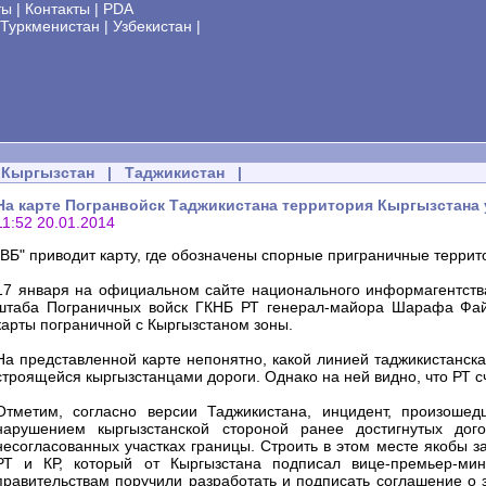
ты
|
Контакты
|
PDA
Туркменистан
|
Узбекистан
|
Кыргызстан
|
Таджикистан
|
На карте Погранвойск Таджикистана территория Кыргызстана 
11:52 20.01.2014
"ВБ" приводит карту, где обозначены спорные приграничные террит
17 января на официальном сайте национального информагентства
штаба Пограничных войск ГКНБ РТ генерал-майора Шарафа Файз
карты пограничной с Кыргызстаном зоны.
На представленной карте непонятно, какой линией таджикистанска
строящейся кыргызстанцами дороги. Однако на ней видно, что РТ сч
Отметим, согласно версии Таджикистана, инцидент, произошед
нарушением кыргызстанской стороной ранее достигнутых дог
несогласованных участках границы. Строить в этом месте якобы 
РТ и КР, который от Кыргызстана подписал вице-премьер-ми
правительствам поручили разработать и подписать соглашение о 