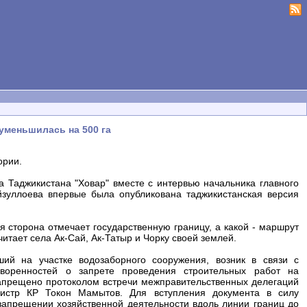
уменьшилась на 500 га
ории.
 Таджикистана "Ховар" вместе с интервью начальника главного
уллоева впервые была опубликована таджикистанская версия
я сторона отмечает государственную границу, а какой - маршрут
итает села Ак-Сай, Ак-Татыр и Чорку своей землей.
ший на участке водозаборного сооружения, возник в связи с
оворенностей о запрете проведения строительных работ на
запрещено протоколом встречи межправительственных делегаций
нистр КР Токон Мамытов. Для вступления документа в силу
запрещении хозяйственной деятельности вдоль линии границ до