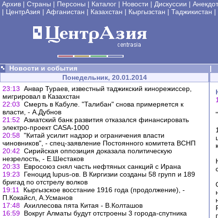
Архив
|
Страны
|
Персоны
|
Каталог
|
Новости
|
Дискуссии
|
Анекдо
|
ЦентрАзия
|
Афганистан
|
Казахстан
|
Кыргызстан
|
Таджикистан
|
Новости и события
|
Понедельник, 20.01.2014
23:13
Анвар Тураев, известный таджикский кинорежиссер,
мигрировал в Казахстан
22:03
Смерть в Кабуле. "Талибан" снова примеряется к
власти, - А.Дубнов
21:52
Азиатский банк развития отказался финансировать
электро-проект CASA-1000
20:58
"Китай усилит надзор и ограничения власти
чиновников", - спец-заявление Постоянного комитета ВСНП
20:42
Сирийская оппозиция доказала политическую
незрелость, - Е.Шестаков
20:33
Евросоюз снял часть нефтяных санкций с Ирана
19:23
Геноцид lupus-ов. В Киргизии созданы 58 групп и 189
бригад по отстрелу волков
19:11
Кыргызское восстание 1916 года (продолжение), -
П.Кокайсл, А.Усманов
17:48
Ахиллесова пята Китая - В.Колташов
16:59
Вокруг Алматы будут отстроены 3 города-спутника