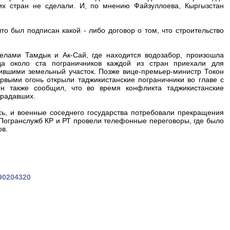
х стран не сделали. И, по мнению Файзуллоева, Кыргызстан
о был подписан какой - либо договор о том, что строительство
елами Тамдык и Ак-Сай, где находится водозабор, произошла
да около ста пограничников каждой из стран приехали для
ившими земельный участок. Позже вице-премьер-министр Токон
рвыми огонь открыли таджикистанские пограничники во главе с
н также сообщил, что во время конфликта таджикистанские
традавших.
сь, и военные соседнего государства потребовали прекращения
 Погранслужб КР и РТ провели телефонные переговоры, где было
ов.
390204320