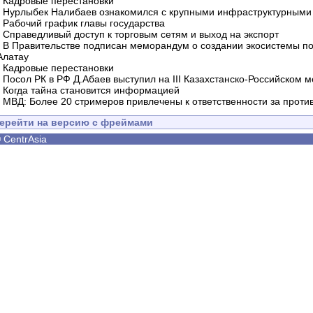
-
Кадровые перестановки
-
Нурлыбек Налибаев ознакомился с крупными инфраструктурными 
-
Рабочий график главы государства
-
Справедливый доступ к торговым сетям и выход на экспорт
-
В Правительстве подписан меморандум о создании экосистемы по 
Алатау
-
Кадровые перестановки
-
Посол РК в РФ Д.Абаев выступил на III Казахстанско-Российском
-
Когда тайна становится информацией
-
МВД: Более 20 стримеров привлечены к ответственности за проти
ерейти на версию с фреймами
©
CentrAsia