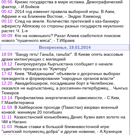
00:56
Кризис государства в мире ислама. Демографический
фактор, - И.Бойков
00:42
2014 год изменит правила выборной игры. В Азии,
Африке и на Ближнем Востоке, - Эндрю Хэммонд
00:10
След на земле. Количество претензий к каз-банкиру-
аферисту Аблязову со стороны разных государств неуклонно
растет. Ч. 1-я
00:09
Кто на новенького? Рахат Алиев озаботился поиском
нового "пушечного мяса", - Т.Ибраев
Воскресенье, 19.01.2014
18:59
"Банду геть! Ганьба, ганьба!". В Киеве опять массовые
драки митингующих с милицией
18:12
Генпрокуратура Кыргызстана сообщает о начале
судебного процесса по "Кумтору"
17:42
Киев. "Майданщики" объявили о досрочных выборах
президента и формировании "народных органов власти"
12:20
Авиадебоширом, посадившим борт в Челябинске,
оказался не кыргызстанец, а россиянин-петербуржец... Чынгыз
Темиров
12:14
Профилактика энергетической зависимости, - С.Ким,
Г.Мамбетерзина
11:59
В Хайберском проходе (Пакистан) взорван военный
конвой: минимум 20 погибших
11:11
Казахстанский конькобежец Денис Кузин взял золото на
ЧМ в Нагано
11:03
Новые ставки в большой ближневосточной игре:
"шиитский полумесяц добра" и другие новинки, - А.Кузнецов