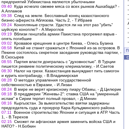
предприятий Узбекистана являются убыточными
09:40
Куда исчезло свежее мяса со всех рынков Ашхабада? -
А.Алламов
09:38
След на земле. Бесславный конец казахстанского
бизнес-афериста Аблязова. Часть 2, - Т.Ибраев
09:24
Конопляные страсти. Удастся ли на этот раз "убить"
шуйскую коноплю? - А.Мироглов
09:19
Вблизи генштаба армии Пакистана прогремел взрыв -
опять погибшие
09:02
Кровавое крещение в центре Киева, - Олесь Бузина
08:58
Китай не станет сражаться с Японией из-за островов. В
П
Пекине состоялось секретное заседание руководства партии, -
В.Скосырев
08:55
Партия власти доигралась с "духовностью". В Турции
пишется реквием политическому клерикализму, - И.Саетов
08:30
Налог на грехи. Казахстанцев вынуждают пить самогон
и курить контрабанду, - В.Владимирская
08:28
О методах управления государственной
собственностью в Евразии, - И.Лизан
08:24
В мире не верят кризисному пиару Обамы, - Д.Цилюрик
08:18
В преддверии "Женевы-2": ставка США на "умеренный
ислам" в Сирии терпит полный провал, - Д.Минин
08:16
Кыргызстан. За вымогательство взятки задержаны
председатель суда и прокурор Кара-Кульджинского района
07:11
Военное строительство Японии и ситуация в АТР. Часть
1, - В.Терехов
02:15
Сможет ли афганская армия заменить войска США и
НАТО? - Н.Бобкин