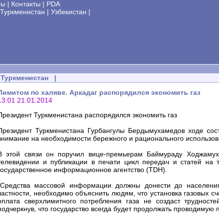
ты
|
Контакты
|
PDA
Туркменистан
|
Узбекистан
|
Туркменистан
|
Лимитом по халяве. Аркадаг распорядился экономить газ
13:01 21.01.2014
Президент Туркменистана распорядился экономить газ
Президент Туркменистана Гурбангулы Бердымухамедов ходе сост
внимание на необходимости бережного и рационального использован
В этой связи он поручил вице-премьерам Баймураду Ходжамух
телевидении и публикации в печати цикл передач и статей на 
государственное информационное агентство (TDH).
"Средства массовой информации должны донести до населени
частности, необходимо объяснить людям, что установка газовых сч
оплата сверхлимитного потребления газа не создаст трудносте
подчеркнув, что государство всегда будет продолжать проводимую