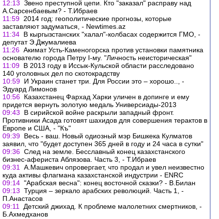
12:13
Звено преступной цепи. Кто "заказал" расправу над
А.Сарсенбаевым? - Т.Ибраев
11:59
2014 год: геополитические прогнозы, которые
заставляют задуматься, - Newtimes.az
11:34
В кыргызстанских "халал"-колбасах содержится ГМО, -
депутат Э.Джумалиева
11:26
Акимат Усть-Каменогорска против установки памятника
основателю города Петру I-му. "Личность неисторическая"
11:09
В 2013 году в Иссык-Кульской области расследовано
140 уголовных дел по скотокрадству
10:59
И Украин станет три. Для России это – хорошо.., -
Эдуард Лимонов
10:56
Казахстанец Фархад Харки уличен в допинге и ему
придется вернуть золотую медаль Универсиады-2013
09:43
В сирийской войне раскрыли западный фронт.
Противники Асада готовят шахидов для совершения терактов в
Европе и США, - "Къ"
09:39
Весь - ваш. Новый одиозный мэр Бишкека Кулматов
заявил, что "будет доступен 365 дней в году и 24 часа в сутки"
09:36
След на земле. Бесславный конец казахстанского
бизнес-афериста Аблязова. Часть 3, - Т.Ибраев
09:31
А.Машкевич опровергает, что продал и увел неизвестно
куда активы флагмана казахстанской индустрии - ENRC
09:14
"Арабская весна": конец восточной сказки? - В.Билан
09:13
Турция – зеркало арабских революций. Часть 1, -
П.Анастасов
09:11
Детский джихад. К проблеме малолетних смертников, -
Б.Ахмедханов