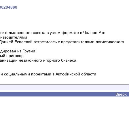
390294860
вительственного совета в узком формате в Чолпон-Ате
оизводителями
 Данией Еспаевой встретилась с представителями логистического
дирован из Грузии
ный приговор
анизации незаконного игорного бизнеса
и социальными проектами в Актюбинской области
Вверх