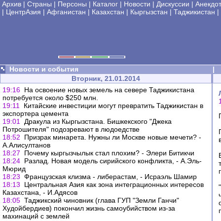
Архив
|
Страны
|
Персоны
|
Каталог
|
Новости
|
Дискуссии
|
Анекдо
|
ЦентрАзия
|
Афганистан
|
Казахстан
|
Кыргызстан
|
Таджикистан
|
Новости и события
|
Вторник, 21.01.2014
19:16
На освоение новых земель на севере Таджикистана
потребуется около $250 млн.
19:11
Китайские инвестиции могут превратить Таджикистан в
экспортера цемента
19:01
Дракула из Кыргызстана. Бишкекского "Джека
Потрошителя" подозревают в людоедстве
18:52
Призрак минарета. Нужны ли Москве новые мечети? -
А.Алисултанов
18:27
Почему кыргызчылык стал плохим? - Элери Битикчи
18:24
Разлад. Новая модель сирийского конфликта, - А.Эль-
Мюрид
18:23
Французская клизма - либерастам, - Исраэль Шамир
18:13
Центральная Азия как зона интеграционных интересов
Казахстана, - И.Адясов
18:05
Таджикский чиновник (глава ГУП "Земли Ганчи"
Худойбердиев) покончил жизнь самоубийством из-за
махинаций с землей