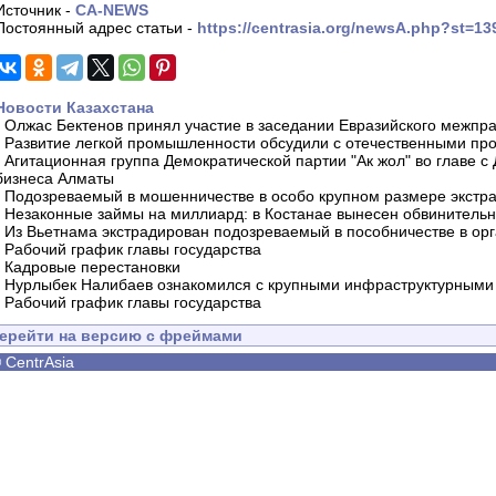
Источник -
CA-NEWS
Постоянный адрес статьи -
https://centrasia.org/newsA.php?st=1
Новости Казахстана
-
Олжас Бектенов принял участие в заседании Евразийского межпра
-
Развитие легкой промышленности обсудили с отечественными пр
-
Агитационная группа Демократической партии "Ак жол" во главе с
бизнеса Алматы
-
Подозреваемый в мошенничестве в особо крупном размере экстра
-
Незаконные займы на миллиард: в Костанае вынесен обвинитель
-
Из Вьетнама экстрадирован подозреваемый в пособничестве в орг
-
Рабочий график главы государства
-
Кадровые перестановки
-
Нурлыбек Налибаев ознакомился с крупными инфраструктурными 
-
Рабочий график главы государства
ерейти на версию с фреймами
©
CentrAsia