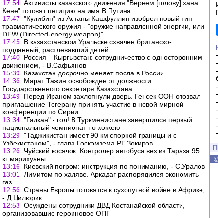
17:54
Активисты казахского движения "Вернем [голову] хана
Кене" готовят петицию на имя В.Путина
17:47
"Кулибин" из Астаны Кашфуллин изобрел новый тип
травматического оружия - "оружие направленной энергии, или
DEW (Directed-energy weapon)"
17:45
В казахстанском Уральске схвачен британско-
подданный, растлевавший детей
17:40
Россия – Кыргызстан: сотрудничество с односторонним
движением, - В.Сафьянов
15:39
Казахстан досрочно меняет посла в России
14:36
Марат Тажин освобожден от должности
Государственного секретаря Казахстана
13:49
Перед Ираном захлопнули дверь. Генсек ООН отозвал
приглашение Тегерану принять участие в новой мирной
конференции по Сирии
13:34
"Галкан" - гол! В Туркменистане завершился первый
национальный чемпионат по хоккею
13:29
"Таджикистан имеет 90 км спорной границы и с
Узбекистаном", - глава Госкомзема РТ Зокиров
П
13:26
Чуйский косячок. Контролер автобуса вез из Тараза 95
кг марихуаны
13:16
Киевский погром: инструкция по пониманию, - С.Уралов
13:01
Лимитом по халяве. Аркадаг распорядился экономить
газ
12:56
Страны Европы готовятся к сухопутной войне в Африке,
- Д.Цилюрик
12:53
Осуждены сотрудники ДВД Костанайской области,
организовавшие героиновое ОПГ