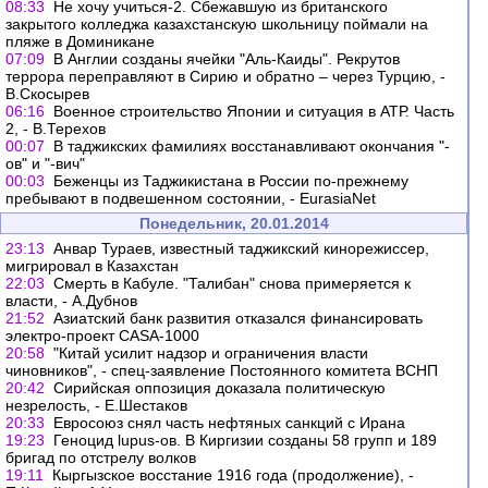
08:33
Не хочу учиться-2. Сбежавшую из британского
закрытого колледжа казахстанскую школьницу поймали на
пляже в Доминикане
07:09
В Англии созданы ячейки "Аль-Каиды". Рекрутов
террора переправляют в Сирию и обратно – через Турцию, -
В.Скосырев
06:16
Военное строительство Японии и ситуация в АТР. Часть
2, - В.Терехов
00:07
В таджикских фамилиях восстанавливают окончания "-
ов" и "-вич"
00:03
Беженцы из Таджикистана в России по-прежнему
пребывают в подвешенном состоянии, - EurasiaNet
Понедельник, 20.01.2014
23:13
Анвар Тураев, известный таджикский кинорежиссер,
мигрировал в Казахстан
22:03
Смерть в Кабуле. "Талибан" снова примеряется к
власти, - А.Дубнов
21:52
Азиатский банк развития отказался финансировать
электро-проект CASA-1000
20:58
"Китай усилит надзор и ограничения власти
чиновников", - спец-заявление Постоянного комитета ВСНП
20:42
Сирийская оппозиция доказала политическую
незрелость, - Е.Шестаков
20:33
Евросоюз снял часть нефтяных санкций с Ирана
19:23
Геноцид lupus-ов. В Киргизии созданы 58 групп и 189
бригад по отстрелу волков
19:11
Кыргызское восстание 1916 года (продолжение), -