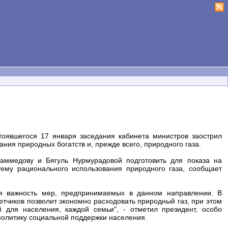
оявшегося 17 января заседания кабинета министров заострил
ия природных богатств и, прежде всего, природного газа.
аммедову и Бягуль Нурмурадовой подготовить для показа на
тему рационального использования природного газа, сообщает
я важность мер, предпринимаемых в данном направлении. В
етчиков позволит экономно расходовать природный газ, при этом
й для населения, каждой семьи", - отметил президент, особо
 политику социальной поддержки населения.