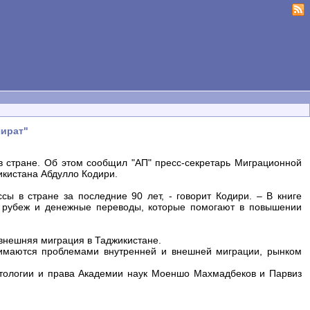
чират"
в стране. Об этом сообщил "АП" пресс-секретарь Миграционной
икистана Абдулло Кодири.
сы в стране за последние 90 лет, - говорит Кодири. – В книге
а рубеж и денежные переводы, которые помогают в повышении
и внешняя миграция в Таджикистане.
анимаются проблемами внутренней и внешней миграции, рынком
итологии и права Академии наук Моеншо Махмадбеков и Парвиз