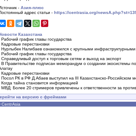
Источник -
Азия-плюс
Постоянный адрес статьи -
https://centrasia.org/newsA.php?st=1
Новости Казахстана
-
Рабочий график главы государства
-
Кадровые перестановки
-
Нурлыбек Налибаев ознакомился с крупными инфраструктурными 
-
Рабочий график главы государства
-
Справедливый доступ к торговым сетям и выход на экспорт
-
В Правительстве подписан меморандум о создании экосистемы по 
Алатау
-
Кадровые перестановки
-
Посол РК в РФ Д.Абаев выступил на III Казахстанско-Российском
-
Когда тайна становится информацией
-
МВД: Более 20 стримеров привлечены к ответственности за проти
ерейти на версию с фреймами
©
CentrAsia