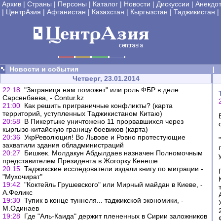
Архив
|
Страны
|
Персоны
|
Каталог
|
Новости
|
Дискуссии
|
Анекдо
|
ЦентрАзия
|
Афганистан
|
Казахстан
|
Кыргызстан
|
Таджикистан
|
Новости и события
|
Четверг, 23.01.2014
22:18
"Заграница нам поможет" или роль ФБР в деле
Сарсенбаева, - Contur.kz
21:00
Как решить приграничные конфликты? (карта
территорий, уступленных Таджикистаном Китаю)
20:58
В Пикертыке уничтожено 11 прорвавшихся через
кыргызо-китайскую границу боевиков (карта)
20:36
УкрРеволюция! Во Львове и Ровно протестующие
захватили здания обладминистраций
20:27
Бишкек. Молдакун Абдылдаев назначен Полномочным
представителем Президента в Жогорку Кенеше
20:15
Таджикские исследователи издали книгу по миграции -
"Мухочират"
19:42
"Коктейль Грушевского" или Мирный майдан в Киеве, -
А.Феликс
19:30
Тупик в конце туннеля... таджикской экономики, -
М.Одинаев
19:28
Где "Аль-Каида" держит плененных в Сирии заложников