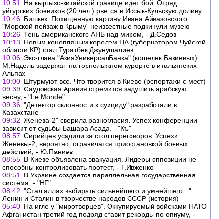
10:51
На кыргызо-китайской границе идет бой. Отряд
уйгурских боевиков (20 чел.) рвется в Иссык-Кульскую долину
10:46
Бишкек. Похищенную картину Ивана Айвазовского
"Морской пейзаж в Крыму" неизвестные подкинули музею
10:26
Тень американского АНБ над миром, - Д.Седов
10:13
Новым конопляным королем ЦА (губернатором Чуйской
области КР) стал Туратбек Джунушалиев
10:06
Экс-глава "АзияУниверсалБанка" (кошелек Бакиевых)
М.Надель задержан на горнолыжном курорте в итальянскиx
Альпах
10:00
Штурмуют все. Что творится в Киеве (репортажи с мест)
09:39
Саудовская Аравия стремится задушить арабскую
весну, - "Le Monde"
09:36
"Детектор склонности к суициду" разработали в
Казахстане
09:32
Женева-2" сверила разногласия. Успех конференции
зависит от судьбы Башара Асада, - "Къ"
08:57
Сирийцев усадили за стол переговоров. Успехи
Женевы-2, вероятно, ограничатся приостановкой боевых
действий, - Ю.Паниев
08:55
В Киеве объявлена эвакуация. Лидеры оппозиции не
способны контролировать протест, - Т.Ивженко
08:51
В Украине создается параллельная государственная
система, - "НГ"
08:42
"Стал аллах выбирать сильнейшего и умнейшего...".
Ленин и Сталин в творчестве народов СССР (история)
05:40
На игле у "миротворцев". Оккупируемый войсками НАТО
Афганистан третий год подряд ставит рекорды по опиуму, -