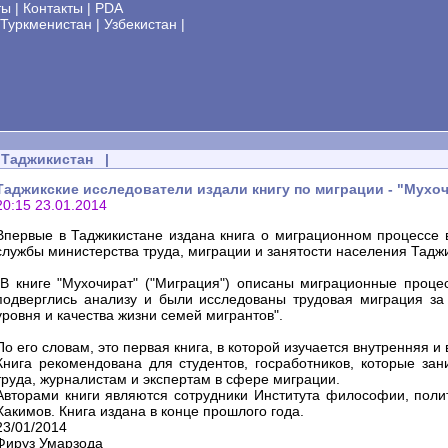
ты
|
Контакты
|
PDA
Туркменистан
|
Узбекистан
|
Таджикистан
|
Таджикские исследователи издали книгу по миграции - "Мухо
20:15 23.01.2014
Впервые в Таджикистане издана книга о миграционном процессе 
службы министерства труда, миграции и занятости населения Тадж
"В книге "Мухочират" ("Миграция") описаны миграционные процес
подверглись анализу и были исследованы трудовая миграция з
уровня и качества жизни семей мигрантов".
По его словам, это первая книга, в которой изучается внутренняя 
Книга рекомендована для студентов, госработников, которые з
труда, журналистам и экспертам в сфере миграции.
Авторами книги являются сотрудники Института философии, пол
Хакимов. Книга издана в конце прошлого года.
23/01/2014
Фируз Умарзода