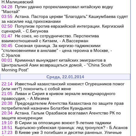
Н.Малишевский
04:28
Путин удачно прорекламировал китайскую водку
"Маотай"
03:55
Астана. Пастора церкви "Благодать" Кашкумбаева судят
за насилие над прихожанами
02:50
Популизм против евразийской интеграции. Киргизский
сценарий, - С.Бегунова
01:47
Не союз, но сотрудничество. Перспектива
взаимоотношений с Китаем, - А.Вассерман
00:45
Союзная граница. За киргизо-таджикскими
"столкновениями в анклаве" - цена героина в Москве, -
С.Уралов
00:01
Криминал вынуждает китайских эмигрантов в
Центральной Азии возвращаться домой, - "China South
Morning Post"
Среда, 22.01.2014
22:14
Известный казахстанский хоккеист Огурешников помог
(или нет?) покончить с собой жене
21:05
Ливан и Сирия в кривом зеркале международного
правосудия, - А.Мезяев
20:38
Председателем Агентства Казахстана по защите прав
потребителей назначен Болатбек Куандыков
20:34
Астана. Галым Оразбаков возглавил Агентство РК по
защите конкуренции
19:10
В Сирии за оппозицию воюют 9-летние таджики
18:51
Кыргызско-узбекская граница: лед тронулся? - Б.Асанов
17:23
В Киеве уже 3 погибших и десятки раненых. Уличные