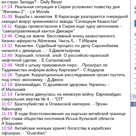
из стран Запада? - Daily Beast
17:24
Реальная ситуация в Сирии усложняет повестку дня
"Женевы-2", - Le Monde
15:35
Борьба с захватом. В Караганде разгорается очередной
скандал вокруг кремниевого завода "Силициум Казахстан"
14:11
Курды провозгласили в Сирии еще одну автономию -
"самоуправляемый кантон Джизире"
13:46
След на земле. Бесславный конец казахстанского
бизнес-афериста Аблязова. Часть 5, - Т.Ибраев
13:32
Каскелен. Судебный процесс по делу Сарсенбаева
начался с демарша.., - З.Давлетьярова
12:48
Хороший, плохой, злой. О российско-иранской
нефтяной сделке, - Е.Сатановский
12:46
Чтоб к штыку приравняли перо… Проиграл ли
Таджикистан информ-войну Киргизии? - С.Кодиров
12:26
Турция: Коррупционные расследования грозят пустить
под откос экономику, - Д.Джонс
12:18
Шизомайдан. О душевном здоровье Украины, -
И.Малышев
12:14
Галичина двинулась на киевскую войну. Евромайдан:
П
сакральная жертва № 4, - "СП"
11:57
Братоубийство в Османской империи, - Эрхан
Афьонджу
11:19
В ходе боестолкновения на кыргызо-китайской границе
убит глава общества охотников Иссык-Кульской области
А.Барыкин
10:58
Китайские князьки хранят богатства в карибских
офшорах, - "Guardian"