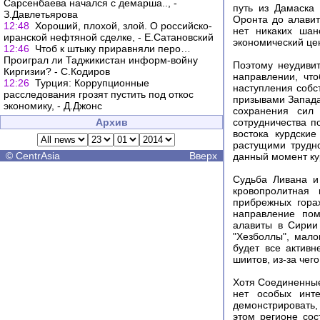
Сарсенбаева начался с демарша.., -
путь из Дамаска
З.Давлетьярова
Оронта до алавит
12:48
Хороший, плохой, злой. О российско-
нет никаких шан
иранской нефтяной сделке, - Е.Сатановский
экономический це
12:46
Чтоб к штыку приравняли перо…
Проиграл ли Таджикистан информ-войну
Поэтому неудивит
Киргизии? - С.Кодиров
направлении, чт
12:26
Турция: Коррупционные
наступления собс
расследования грозят пустить под откос
призывами Запада
экономику, - Д.Джонс
сохранения сил
Архив
сотрудничества п
востока курдски
растущими трудно
©
CentrAsia
Вверх
данный момент ку
Судьба Ливана и
кровопролитная
прибрежных гора
направление пом
алавиты в Сирии
"Хезболлы", мало
будет все активн
шиитов, из-за чег
Хотя Соединенные
нет особых инт
демонстрировать, 
этом регионе сос