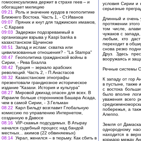
гомосексуализма держит в страхе геев – и
условия Сирии и 
обогащает милицию
серьезные преград
09:21
Роль и значение курдов в геополитике
Ближнего Востока. Часть 1, - Ст.Иванов
Длинный и очень 
09:07
Пряник и кнут для таджикских имамов,
протяжении этого
- С.Караев
том числе, алав
09:03
Задержан подозреваемый в
чужаков с запада,
организации взрыва у Kaspi bankа в
любым, кто даст
казахстанском Щучинске
переходит в обши
08:51
Запад и ислам: схватка или
снова резко подн
цивилизованные отношения? - "La Stampa"
Друз. Здесь пре
08:47
Геополитика гражданской войны в
вооружаясь и защ
Сирии, - Рева Бхалла
08:42
Турция – зеркало арабских
Речные системы 
революций. Часть 2, - П.Анастасов
08:32
Казахстанские этнографы
К западу от гор 
презентовали грандиозное историческое
в пустыне, также
издание "Казахи. История и культура"
с востока больши
08:27
Мировой джихад опасен для всех. В
было вполне логи
Израиле больше сторонников Башара Асада,
уважения всего р
чем в самой Сирии, - З.Гельман
средиземноморск
08:22
Карл Бильдт возглавит Глобальную
побережья, а так
комиссию по управлению Интернетом,
Алеппо.
созданную в Давосе
08:16
VIP-скамья подсудимых. В Атырау
Земля от Дамаска
начался судебный процесс над бандой
однородному нас
местных... акимов (22 обвиняемых)
находится в верх
08:14
Украл, женился – в тюрьму. Как сбить в
коридор между Ан