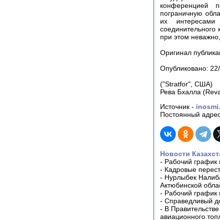
конференцией п
пограничную обла
их интересами
соединительного 
при этом неважно,
Оригинал публикаци
Опубликовано: 22
("Stratfor", США)
Рева Бхалла (Reva
Источник -
inosmi
Постоянный адрес
Новости Казахст
-
Рабочий график 
-
Кадровые перес
-
Нурлыбек Налиб
Актюбинской обла
-
Рабочий график 
-
Справедливый до
-
В Правительстве
авиационного топ