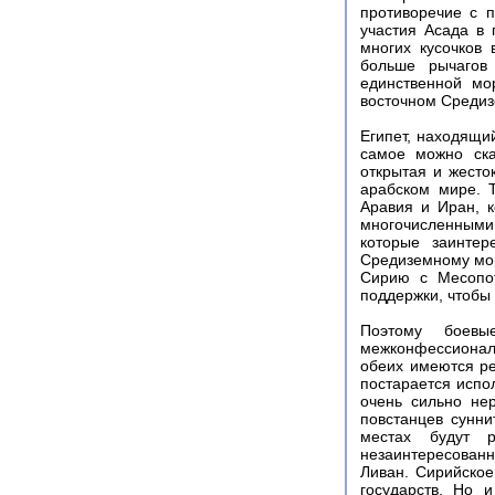
противоречие с 
участия Асада в
многих кусочков
больше рычагов
единственной мо
восточном Среди
Египет, находящи
самое можно ска
открытая и жесто
арабском мире. 
Аравия и Иран, к
многочисленными
которые заинте
Средиземному мор
Сирию с Месопот
поддержки, чтобы 
Поэтому боев
межконфессиональ
обеих имеются ре
постарается испо
очень сильно не
повстанцев сунни
местах будут 
незаинтересованн
Ливан. Сирийское
государств. Но 