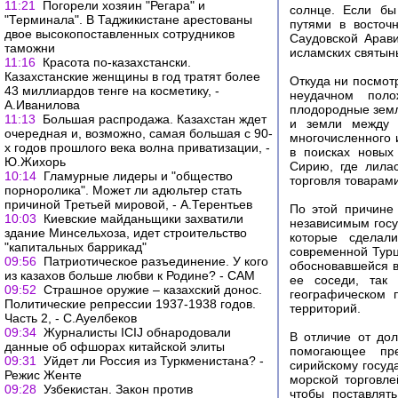
11:21
Погорели хозяин "Регара" и
солнце. Если бы
"Терминала". В Таджикистане арестованы
путями в восточ
двое высокопоставленных сотрудников
Саудовской Арав
таможни
исламских святын
11:16
Красота по-казахстански.
Казахстанские женщины в год тратят более
Откуда ни посмотр
43 миллиардов тенге на косметику, -
неудачном поло
А.Иванилова
плодородные земл
11:13
Большая распродажа. Казахстан ждет
и земли между 
очередная и, возможно, самая большая с 90-
многочисленного 
х годов прошлого века волна приватизации, -
в поисках новых
Ю.Жихорь
Сирию, где лила
10:14
Гламурные лидеры и "общество
торговля товарами
порноролика". Может ли адюльтер стать
причиной Третьей мировой, - А.Терентьев
По этой причине
10:03
Киевские майданьщики захватили
независимым госу
здание Минсельхоза, идет строительство
которые сделал
"капитальных баррикад"
современной Турц
09:56
Патриотическое разъединение. У кого
обосновавшейся в
из казахов больше любви к Родине? - САМ
ее соседи, так
09:52
Страшное оружие – казахский донос.
географическом 
Политические репрессии 1937-1938 годов.
территорий.
Часть 2, - С.Ауелбеков
09:34
Журналисты ICIJ обнародовали
В отличие от дол
данные об офшорах китайской элиты
помогающее пре
09:31
Уйдет ли Россия из Туркменистана? -
сирийскому госуд
Режис Женте
морской торговл
09:28
Узбекистан. Закон против
чтобы поставлят