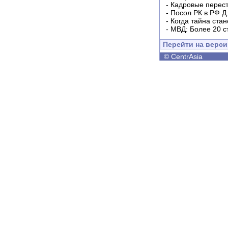
-
Кадровые перес
-
Посол РК в РФ Д
-
Когда тайна ста
-
МВД: Более 20 с
Перейти на верс
©
CentrAsia