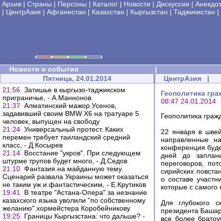
Архив
|
Страны
|
Персоны
|
Каталог
|
Новости
|
Дискуссии
|
Анекдо
|
ЦентрАзия
|
Афганистан
|
Казахстан
|
Кыргызстан
|
Таджикистан
|
Новости и события
|
Пятница, 24.01.2014
ЦентрАзия
|
21:56
Затишье в кыргызо-таджикском
Геополитика гра
приграничье, - А.Маннонов
08:47 24.01.2014
21:37
Алматинский мажор Усенов,
задавивший своим BMW X6 на тратуаре 5
Геополитика граж
человек, выпущен на свободу
21:24
Универсальный протест. Каких
22 января в шве
перемен требует таиландский средний
направленные на
класс, - Д.Косырев
конференция буде
21:14
Восстание "укров". При следующем
дней до заплан
штурме трупов будет много, - Д.Седов
переговоров, по
21:10
Фантазия на майданную тему.
сирийских повста
Сценарий развала Украины может оказаться
о составе участн
не таким уж и фантастическим, - Е.Крутиков
которые с самого
19:41
В театре "Астана-Опера" за незнание
казахского языка уволили "по собственному
Для глубокого с
желанию" хормейстера Коробейникову
президента Башар
19:25
Границы Кыргызстана: что дальше? -
все более братоу