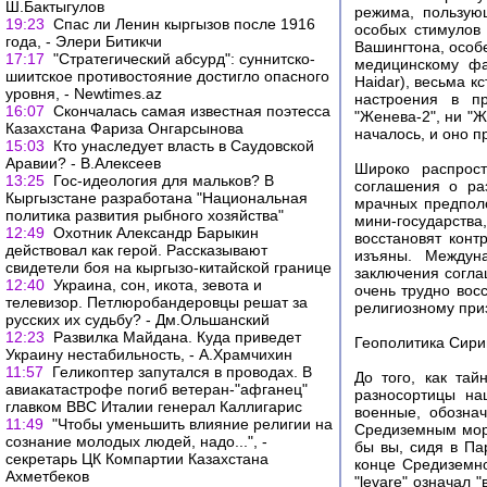
Ш.Бактыгулов
режима, пользую
19:23
Спас ли Ленин кыргызов после 1916
особых стимулов 
года, - Элери Битикчи
Вашингтона, особ
17:17
"Стратегический абсурд": суннитско-
медицинскому фа
шиитское противостояние достигло опасного
Haidar), весьма 
уровня, - Newtimes.az
настроения в пр
16:07
Скончалась самая известная поэтесса
"Женева-2", ни "Ж
Казахстана Фа­ри­за Он­гар­сы­но­ва
началось, и оно п
15:03
Кто унаследует власть в Саудовской
Аравии? - В.Алексеев
Широко распрост
13:25
Гос-идеология для мальков? В
соглашения о ра
Кыргызстане разработана "Национальная
мрачных предполо
политика развития рыбного хозяйства"
мини-государства
12:49
Охотник Александр Барыкин
восстановят конт
действовал как герой. Рассказывают
изъяны. Междун
свидетели боя на кыргызо-китайской границе
заключения согла
12:40
Украина, сон, икота, зевота и
очень трудно вос
телевизор. Петлюробандеровцы решат за
религиозному приз
русских их судьбу? - Дм.Ольшанский
12:23
Развилка Майдана. Куда приведет
Геополитика Сири
Украину нестабильность, - А.Храмчихин
11:57
Геликоптер запутался в проводах. В
До того, как та
авиакатастрофе погиб ветеран-"афганец"
разносортицы на
главком ВВС Италии генерал Каллигарис
военные, обозна
11:49
"Чтобы уменьшить влияние религии на
Средиземным море
сознание молодых людей, надо...", -
бы вы, сидя в Па
секретарь ЦК Компартии Казахстана
конце Средиземно
Ахметбеков
"levare" означал "