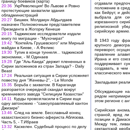
границу боевиков (карта)
отдавали предпо
20:36
УкрРеволюция! Во Львове и Ровно
положение в сред
протестующие захватили здания
как Бейрут, и де
обладминистраций
выбрала для себ
20:27
Бишкек. Молдакун Абдылдаев
изрезанного сири
назначен Полномочным представителем
религиозной убе
Президента в Жогорку Кенеше
сирийскую армию
20:15
Таджикские исследователи издали
книгу по миграции - "Мухочират"
В 1943 году фра
19:42
"Коктейль Грушевского" или Мирный
крупного демогра
майдан в Киеве, - А.Феликс
переворот, осуще
19:30
Тупик в конце туннеля... таджикской
правление алави
экономики, - М.Одинаев
Ирана и его сою
19:28
Где "Аль-Каида" держит плененных в
поддерживает сун
Сирии заложников из стран Запада? - Daily
создавать, в чем
Beast
классического мен
17:24
Реальная ситуация в Сирии усложняет
повестку дня "Женевы-2", - Le Monde
Закладывая реал
15:35
Борьба с захватом. В Караганде
разгорается очередной скандал вокруг
Обсуждающие на 
кремниевого завода "Силициум Казахстан"
рядом непримирим
14:11
Курды провозгласили в Сирии еще
этом регионе с ан
одну автономию - "самоуправляемый кантон
Джизире"
Сирийская аномал
13:46
След на земле. Бесславный конец
страной, вряд л
казахстанского бизнес-афериста Аблязова.
позиции в Дамаск
Часть 5, - Т.Ибраев
Между тем, ливан
13:32
Каскелен. Судебный процесс по делу
сектантской необ