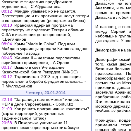
Казахстане эпидемию предбрачного
Дамаском на юг
киднеппинга, - С.Абдрашитова
Анатолии, и он мо
08:12
Майдан убывает, но не сдается.
время от времен
Протестующие и их противники несут потери
Дамаска в любой 
и во время перемирия (репортаж из Киева)
08:10
Иранская ядерная программа
И наконец, с во
пересмотру не подлежит. Тегеран обвинил
между Сирией и
США в искажении договоренностей, -
небольшие группы
К.Белянинов
джихадисты. У на
08:04
Крым "Made in China". Под шум
Майдана украинцы продали Китаю западное
Демография на за
побережье Тавриды
06:45
Женева II – неясные перспективы
Демографический 
сирийского примирения, - А.Орлов
того, какая дер
00:17
Вышло в свет 9-е издание
Византии большин
Казахстанской Книги Рекордов (КИнЭС)
православию. П
00:12
Таджикистан. 2013 год: оппозиция
разнообразных р
нереальная и борьба фундаментальная.., -
временем из Месо
П.Муллоджанов
приходить династ
заселили Аравийс
Четверг, 23.01.2014
прибрежные райо
22:18
"Заграница нам поможет" или роль
Эти меньшинства
ФБР в деле Сарсенбаева, - Contur.kz
морскую державу,
21:00
Как решить приграничные конфликты?
глубинных района
(карта территорий, уступленных
Таджикистаном Китаю)
Французы, подде
20:58
В Пикертыке уничтожено 11
применяли стра
прорвавшихся через кыргызо-китайскую
серьезнейшими п