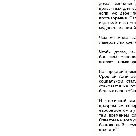
домов, изобилия 
привычных для ср
если уж двое п
противоречия. Сам
с детьми и со ст
мудрость и спокой
Чем же может за
лаверов с их кре
Чтобы долго, ми
большим терпение
покажет только вр
Вот простой прим
Средней Азии об
социальном стат
становятся не о
бедных слоев общ
И столичный жи
прекрасным вече
евроремонтом и ув
тем временем си
Ответом на возму
благоверной: неу
принято?