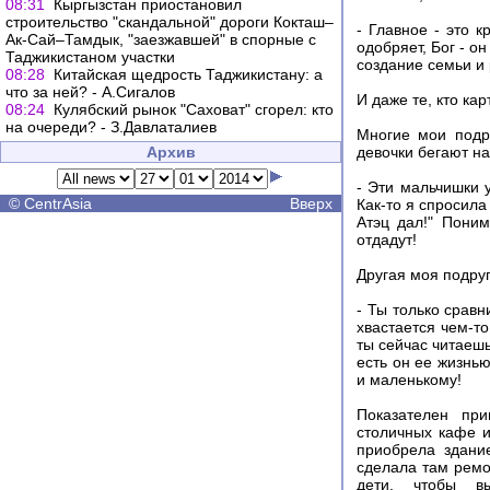
08:31
Кыргызстан приостановил
строительство "скандальной" дороги Кокташ–
- Главное - это 
Ак-Сай–Тамдык, "заезжавшей" в спорные с
одобряет, Бог - о
Таджикистаном участки
создание семьи и
08:28
Китайская щедрость Таджикистану: а
что за ней? - А.Сигалов
И даже те, кто ка
08:24
Кулябский рынок "Саховат" сгорел: кто
на очереди? - З.Давлаталиев
Многие мои подру
Архив
девочки бегают на
- Эти мальчишки у
©
CentrAsia
Вверх
Как-то я спросила 
Атэц дал!" Пони
отдадут!
Другая моя подруг
- Ты только сравн
хвастается чем-то
ты сейчас читаеш
есть он ее жизнью
и маленькому!
Показателен пр
столичных кафе и
приобрела здани
сделала там ремо
дети, чтобы в