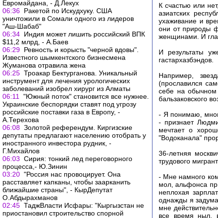
Евромайдана, - Д.Лекух
К счастью или нет
06:36
Ракетой по Искудхуку. США
азиатских респуб
уничтожили в Сомали одного из лидеров
ухаживание и вре
"Аш-Шабаб"
они от природы ф
06:34
Индия может лишить российский ВПК
женщинами. И глав
$11,2 млрд, - А.Баев
06:29
Ревность и корысть "черной вдовы".
И результаты уж
Известного шымкентского бизнесмена
гастархазбэндов.
Жуманова отравила жена
06:25
Троакар Бектурганова. Уникальный
Например, звез
инструмент для лечения урологических
(прославился са
заболеваний изобрел хирург из Алматы
себе на обычном 
06:11
"Южный поток" становится все нужнее.
бальзаковского в
Украинские беспорядки ставят под угрозу
российские поставки газа в Европу, -
- Я понимаю, мног
А.Терехова
- признает Людми
06:08
Золотой референдум. Киргизские
мечтает о хорош
депутаты предлагают населению отобрать у
"Водоканала" прор
иностранного инвестора рудник, -
Г.Михайлов
36-летняя москви
06:03
Сирия: тонкий лед переговорного
трудового мигрант
процесса,- Ю.Зинин
03:20
"Россия нас провоцирует. Она
- Мне намного ко
расставляет капканы, чтобы заарканить
мол, альфонса пр
ближайшие страны", - КырДепутат
неплохая зарплат
О.Абдырахманов
однажды я задума
02:45
ТаджВласти Исфары: "Кыргызстан не
мне действительно
приостановил строительство спорной
все время ныл, 