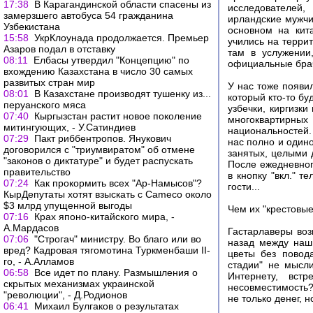
17:38
В Карагандинской области спасены из
исследователей,
замерзшего автобуса 54 гражданина
ирландские мужчин
Узбекистана
основном на кит
15:58
УкрКлоунада продолжается. Премьер
учились на терри
Азаров подал в отставку
там в услужении
08:11
Елбасы утвердил "Концепцию" по
официальные бра
вхождению Казахстана в число 30 самых
развитых стран мир
У нас тоже появи
08:01
В Казахстане производят тушенку из...
который кто-то бу
перуанского мяса
узбечки, киргизки
07:40
Кыргызстан растит новое поколение
многоквартирных
митингующих, - У.Сатиндиев
национальностей.
07:29
Пакт риббентропов. Янукович
нас полно и одино
договорился с "триумвиратом" об отмене
занятых, целыми 
"законов о диктатуре" и будет распускать
После ежедневног
правительство
в кнопку "вкл." 
07:24
Как прокормить всех "Ар-Намысов"?
гости...
КырДепутаты хотят взыскать с Cameco около
$3 млрд упущенной выгоды
Чем их "крестовы
07:16
Крах японо-китайского мира, -
А.Мардасов
Гастарлаверы воз
07:06
"Строгач" министру. Во благо или во
назад между наш
вред? Кадровая тягомотина Туркменбаши II-
цветы без повод
го, - А.Алламов
стадии" не мысл
06:58
Все идет по плану. Размышления о
Интернету, вст
скрытых механизмах украинской
несовместимость?
"революции", - Д.Родионов
не только денег, 
06:41
Михаил Булгаков о результатах