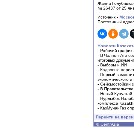
Жанна Голубицка
№ 26437 от 25 янв
Источник -
Моско
Постоянный адрес
Новости Казахст
-
Рабочий график 
-
В Чолпон-Ате со
итоговых докумен
-
Выборы и ИИ
-
Кадровые перес
-
Первый заместит
экономического и
-
Сейсмостойкий з
-
В Правительстве
-
Новый Купултай:
-
Нурлыбек Налиб
комплекса Kazakhs
-
КазМунайГаз опр
Перейти на верс
©
CentrAsia