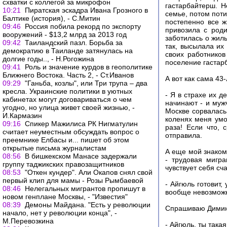
схватки с коллегой за микрофон
гастарбайтерш. Н
10:21
Пиратская эскадра Ивана Грозного в
семье, потом поти
Балтике (история), - С.Митин
постепенно все ж
09:46
Россия побила рекорд по экспорту
привозила с роди
вооружений - $13,2 млрд за 2013 год
заботилась о жиль
09:42
Таиландский пазл. Борьба за
так, высылала их
демократию в Таиланде затянулась на
своих работников
долгие годы.., - Н.Рогожина
поселение гастарб
09:41
Роль и значение курдов в геополитике
Ближнего Востока. Часть 2, - Ст.Иванов
А вот как сама 43
09:29
"Ганьба, козлы", или Три трупа – два
кресла. Украинские политики в уютных
- Я в страхе их д
кабинетах могут договариваться о чем
начинают - и муж
угодно, но улица живет своей жизнью, -
Москве сорвалась
И.Кармазин
коленях меня умо
09:16
Спикер Мажилиса РК Нигматулин
раза! Если что, 
считает неуместным обсуждать вопрос о
отправила.
преемнике Елбасы и... пишет об этом
открытые письма журналистам
А еще мой знаком
08:56
В бишкекском Манасе задержали
- трудовая мигра
группу таджикских правозащитников
чувствует себя сч
08:53
"От­кен кун­дер". Али Окапов снял свой
первый клип для мамы - Розы Рымбаевой
- Айгюль готовит,
08:46
Нелегальных мигрантов пропишут в
вообще невозможн
новом генплане Москвы, - "Известия"
08:39
Демоны Майдана. "Есть у революции
Спрашиваю Димин
начало, нет у революции конца", -
М.Перевозкина
- Айгюль, ты така