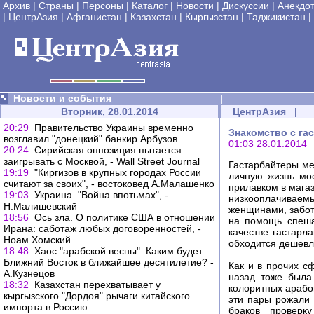
Архив
|
Страны
|
Персоны
|
Каталог
|
Новости
|
Дискуссии
|
Анекдо
|
ЦентрАзия
|
Афганистан
|
Казахстан
|
Кыргызстан
|
Таджикистан
|
Новости и события
|
Вторник, 28.01.2014
ЦентрАзия
|
20:29
Правительство Украины временно
Знакомство с га
возглавил "донецкий" банкир Арбузов
01:03 28.01.2014
20:24
Сирийская оппозиция пытается
заигрывать с Москвой, - Wall Street Journal
Гастарбайтеры ме
19:19
"Киргизов в крупных городах России
личную жизнь мо
считают за своих", - востоковед А.Малашенко
прилавком в мага
19:03
Украина. "Война впотьмах", -
низкооплачиваем
Н.Малишевский
женщинами, заботи
18:56
Ось зла. О политике США в отношении
на помощь спеша
Ирана: саботаж любых договоренностей, -
качестве гастарл
Ноам Хомский
обходится дешевле
18:48
Хаос "арабской весны". Каким будет
Ближний Восток в ближайшее десятилетие? -
Как и в прочих с
А.Кузнецов
назад тоже была
18:32
Казахстан перехватывает у
колоритных арабов
кыргызского "Дордоя" рычаги китайского
эти пары рожали 
импорта в Россию
браков проверк