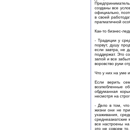
Предпринимательн
созданы все усло
официально, поэт
в своей работода
прагматичной осо
Как-то бизнес-ле
- Традиции у сре
порвут, душу про
если завтра, не 
поддержат. Это со
запой и все забыл
воровство руки от
Что у них на уме и
Если верить се
возлюбленные об
обдуманная коры
несмотря на строг
- Дело в том, чт
жизни они не при
ухаживания, сред
среднеазиатские 
все настроены на
это не совсем то