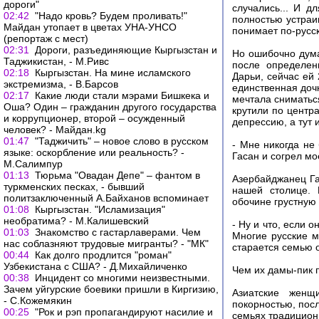
дороги"
случались... И д
02:42
"Надо кровь? Будем проливать!"
полностью устраив
Майдан утопает в цветах УНА-УНСО
понимает по-русск
(репортаж с мест)
02:31
Дороги, разъединяющие Кыргызстан и
Но ошибочно дума
Таджикистан, - М.Ривс
после определен
02:18
Кыргызстан. На мине исламского
Дарьи, сейчас ей 
экстремизма, - В.Барсов
единственная дочк
02:17
Какие люди стали мэрами Бишкека и
мечтала сниматься
Оша? Один – гражданин другого государства
крутили по центр
и коррупционер, второй – осужденный
депрессию, а тут 
человек? - Майдан.kg
01:47
"Таджичить" – новое слово в русском
- Мне никогда не
языке: оскорбление или реальность? -
Гасан и согрел мо
М.Салимпур
01:13
Тюрьма "Овадан Депе" – фантом в
Азербайджанец Га
туркменских песках, - бывший
нашей столице.
политзаключенный А.Байханов вспоминает
обочине грустную 
01:08
Кыргызстан. "Исламизация"
необратима? - М.Калишевский
- Ну и что, если о
01:03
Знакомство с гастарлаверами. Чем
Многие русские м
нас соблазняют трудовые мигранты? - "МК"
старается семью 
00:44
Как долго продлится "роман"
Узбекистана с США? - Д.Михайличенко
Чем их дамы-пик 
00:38
Инцидент со многими неизвестными.
Зачем уйгурские боевики пришли в Киргизию,
Азиатские женщ
- С.Кожемякин
покорностью, пос
00:25
"Рок и рэп пропагандируют насилие и
семьях традицион