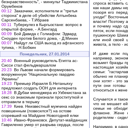
безнравственность", - минкульт Таджикистана
спроса вставить 
Орумбеков
как наши дамы не
00:12
Заказчики, исполнители и "третья
позоря его перед
сторона" в деле об убийстве Алтынбека
уходи!" Восточны
Сарсенбаева, - Т.Ибраев
власти! Поэтому а
00:11
Туберкулез в Кыргызстане: вопрос в
и почему надо сд
открытой форме, - А.Бенгард
пяток, если понад
00:09
Бой Давида с Голиафом: Эдвард
пушкинскую Шамах
Сноуден против Белого дома, - Д.Минин
или иной своей ц
00:07
Найдут ли США выход из афганского
живота, а тело - 
тупика, - Н.Бобкин
И даже если под
Понедельник, 27.01.2014
например, эконом
20:40
Военный руководитель Египта ас-
возьмет бразды п
Сисси стал фельдмаршалом
настоящая хозяйк
20:23
Во Львове начали формировать
семьи: "гастарла
вооруженную "Национальную гвардию
обычно не планиру
Украины"
они хотят - это 
19:23
Премьер Израиля Б.Нетаньяху
пути они готовы
предложил создать ООН для интернета
относиться к жене
18:28
В Дубаи менеджера из Узбекистана за
секс со знакомым признали проституткой и
Случается и такое
отправили в тюрьму
что не мешает ей
17:39
Киев. Неизвестный мужчина найден
семьи не обходи
повешенным (повесился?) на остове
флаконе. Жене о
сгоревшей на Майдане Новогодней елки
родителям - сидел
10:46
Ивано-Франковск. Депутат-майданщик
Гавриленко умер от разрыва сердца, после
Например, в одном