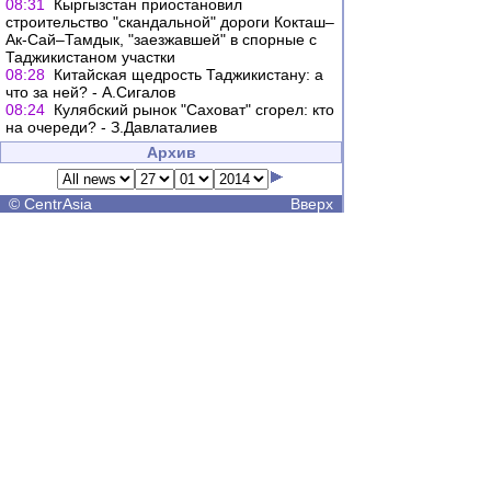
08:31
Кыргызстан приостановил
строительство "скандальной" дороги Кокташ–
Ак-Сай–Тамдык, "заезжавшей" в спорные с
Таджикистаном участки
08:28
Китайская щедрость Таджикистану: а
что за ней? - А.Сигалов
08:24
Кулябский рынок "Саховат" сгорел: кто
на очереди? - З.Давлаталиев
Архив
©
CentrAsia
Вверх