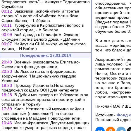
безнравственность", - минкульт Таджикистана
опосредованно, 
Орумбеков
общественная орг
00:12
Заказчики, исполнители и "третья
организацией в о
сторона" в деле об убийстве Алтынбека
медийный проект 
Сарсенбаева, - Т.Ибраев
(бюджет порядка 
00:11
Туберкулез в Кыргызстане: вопрос в
создано более 27
открытой форме, - А.Бенгард
обучение более 3
00:09
Бой Давида с Голиафом: Эдвард
Сноуден против Белого дома, - Д.Минин
В итоге деятельн
00:07
Найдут ли США выход из афганского
массы медийщико
тупика, - Н.Бобкин
том, что благом д
Понедельник, 27.01.2014
Американский про
20:40
Военный руководитель Египта ас-
лишь условно. Он
Сисси стал фельдмаршалом
рамках этого про
20:23
Во Львове начали формировать
Чечне, Осетии и т
вооруженную "Национальную гвардию
территории Украин
Украины"
на альянс с Запа
19:23
Премьер Израиля Б.Нетаньяху
того, что британ
предложил создать ООН для интернета
лобби, настроен
18:28
В Дубаи менеджера из Узбекистана за
подконтрольную т
секс со знакомым признали проституткой и
отправили в тюрьму
Николай МАЛИШЕВ
17:39
Киев. Неизвестный мужчина найден
повешенным (повесился?) на остове
Источник -
Фонд с
сгоревшей на Майдане Новогодней елки
Постоянный адрес
10:46
Ивано-Франковск. Депутат-майданщик
Гавриленко умер от разрыва сердца, после