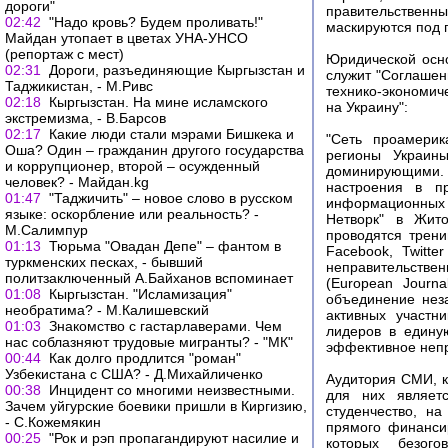
дороги"
правительственны
02:42
"Надо кровь? Будем проливать!"
маскируются под 
Майдан утопает в цветах УНА-УНСО
(репортаж с мест)
Юридической осн
02:31
Дороги, разъединяющие Кыргызстан и
служит "Соглашен
Таджикистан, - М.Ривс
технико-экономич
02:18
Кыргызстан. На мине исламского
на Украину":
экстремизма, - В.Барсов
02:17
Какие люди стали мэрами Бишкека и
"Сеть проамерик
Оша? Один – гражданин другого государства
регионы Украин
и коррупционер, второй – осужденный
доминирующими.
человек? - Майдан.kg
настроения в п
01:47
"Таджичить" – новое слово в русском
информационных
языке: оскорбление или реальность? -
Нетворк" в Жито
М.Салимпур
проводятся трени
01:13
Тюрьма "Овадан Депе" – фантом в
Facebook, Twitt
туркменских песках, - бывший
неправительстве
политзаключенный А.Байханов вспоминает
(European Journa
01:08
Кыргызстан. "Исламизация"
объединение неза
необратима? - М.Калишевский
активных участн
01:03
Знакомство с гастарлаверами. Чем
лидеров в едину
нас соблазняют трудовые мигранты? - "МК"
эффективное непр
00:44
Как долго продлится "роман"
Узбекистана с США? - Д.Михайличенко
Аудитория СМИ, к
00:38
Инцидент со многими неизвестными.
для них являетс
Зачем уйгурские боевики пришли в Киргизию,
студенчество, н
- С.Кожемякин
прямого финанси
00:25
"Рок и рэп пропагандируют насилие и
которых безого