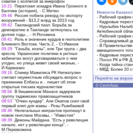
схватки с коллегой за микрофон
10:21
Пиратская эскадра Ивана Грозного в
Балтике (история), - С.Митин
Новости Казахст
09:46
Россия побила рекорд по экспорту
-
Рабочий график 
вооружений - $13,2 млрд за 2013 год
-
Кадровые перес
09:42
Таиландский пазл. Борьба за
-
Нурлыбек Налиб
демократию в Таиланде затянулась на
Актюбинской обла
долгие годы.., - Н.Рогожина
-
Рабочий график 
09:41
Роль и значение курдов в геополитике
-
Справедливый до
Ближнего Востока. Часть 2, - Ст.Иванов
-
В Правительстве
09:29
"Ганьба, козлы", или Три трупа – два
авиационного топ
кресла. Украинские политики в уютных
-
Кадровые перес
кабинетах могут договариваться о чем
-
Посол РК в РФ Д
угодно, но улица живет своей жизнью, -
-
Когда тайна ста
И.Кармазин
-
МВД: Более 20 с
09:16
Спикер Мажилиса РК Нигматулин
считает неуместным обсуждать вопрос о
Перейти на верс
преемнике Елбасы и... пишет об этом
©
CentrAsia
открытые письма журналистам
08:56
В бишкекском Манасе задержали
группу таджикских правозащитников
08:53
"От­кен кун­дер". Али Окапов снял свой
первый клип для мамы - Розы Рымбаевой
08:46
Нелегальных мигрантов пропишут в
новом генплане Москвы, - "Известия"
08:39
Демоны Майдана. "Есть у революции
начало, нет у революции конца", -
М.Перевозкина