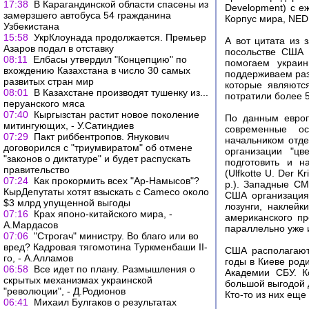
17:38
В Карагандинской области спасены из
Development) с е
замерзшего автобуса 54 гражданина
Корпус мира, NED 
Узбекистана
15:58
УкрКлоунада продолжается. Премьер
А вот цитата из 
Азаров подал в отставку
посольстве США 
08:11
Елбасы утвердил "Концепцию" по
помогаем украин
вхождению Казахстана в число 30 самых
поддерживаем раз
развитых стран мир
которые являютс
08:01
В Казахстане производят тушенку из...
потратили более 5
перуанского мяса
07:40
Кыргызстан растит новое поколение
По данным европ
митингующих, - У.Сатиндиев
современные ос
07:29
Пакт риббентропов. Янукович
начальником отде
договорился с "триумвиратом" об отмене
организации "ц
"законов о диктатуре" и будет распускать
подготовить и н
правительство
(Ulfkotte U. Der K
07:24
Как прокормить всех "Ар-Намысов"?
p.). Западные СМ
КырДепутаты хотят взыскать с Cameco около
США организациях
$3 млрд упущенной выгоды
лозунги, наклей
07:16
Крах японо-китайского мира, -
американского п
А.Мардасов
параллельно уже и
07:06
"Строгач" министру. Во благо или во
вред? Кадровая тягомотина Туркменбаши II-
США располагают
го, - А.Алламов
годы в Киеве род
06:58
Все идет по плану. Размышления о
Академии СБУ. К
скрытых механизмах украинской
большой выгодой 
"революции", - Д.Родионов
Кто-то из них еще
06:41
Михаил Булгаков о результатах