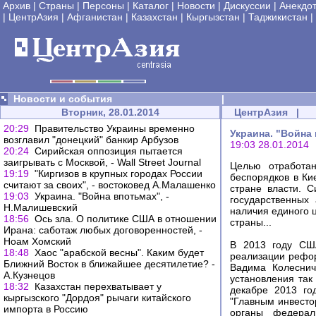
Архив
|
Страны
|
Персоны
|
Каталог
|
Новости
|
Дискуссии
|
Анекдо
|
ЦентрАзия
|
Афганистан
|
Казахстан
|
Кыргызстан
|
Таджикистан
|
Новости и события
|
Вторник, 28.01.2014
ЦентрАзия
|
20:29
Правительство Украины временно
Украина. "Война
возглавил "донецкий" банкир Арбузов
19:03 28.01.2014
20:24
Сирийская оппозиция пытается
заигрывать с Москвой, - Wall Street Journal
Целью отработан
19:19
"Киргизов в крупных городах России
беспорядков в Ки
считают за своих", - востоковед А.Малашенко
стране власти. 
19:03
Украина. "Война впотьмах", -
государственных
Н.Малишевский
наличия единого 
18:56
Ось зла. О политике США в отношении
страны...
Ирана: саботаж любых договоренностей, -
Ноам Хомский
В 2013 году СШ
18:48
Хаос "арабской весны". Каким будет
реализации рефор
Ближний Восток в ближайшее десятилетие? -
Вадима Колеснич
А.Кузнецов
установления так
18:32
Казахстан перехватывает у
декабре 2013 го
кыргызского "Дордоя" рычаги китайского
"Главным инвесто
импорта в Россию
органы федераль