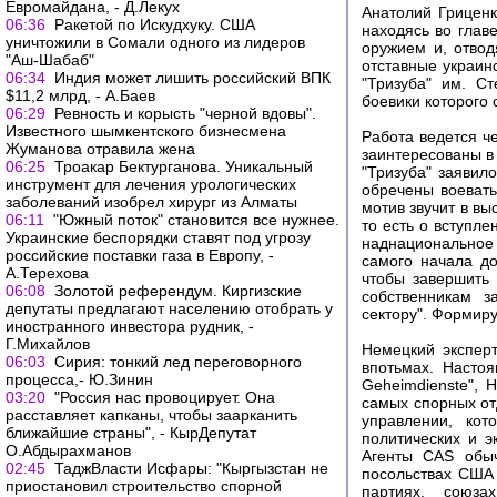
Евромайдана, - Д.Лекух
Анатолий Гриценк
06:36
Ракетой по Искудхуку. США
находясь во глав
уничтожили в Сомали одного из лидеров
оружием и, отвод
"Аш-Шабаб"
отставные украин
06:34
Индия может лишить российский ВПК
"Тризуба" им. С
$11,2 млрд, - А.Баев
боевики которого 
06:29
Ревность и корысть "черной вдовы".
Известного шымкентского бизнесмена
Работа ведется ч
Жуманова отравила жена
заинтересованы в 
06:25
Троакар Бектурганова. Уникальный
"Тризуба" заявило
инструмент для лечения урологических
обречены воевать
заболеваний изобрел хирург из Алматы
мотив звучит в вы
06:11
"Южный поток" становится все нужнее.
то есть о вступле
Украинские беспорядки ставят под угрозу
наднациональное
российские поставки газа в Европу, -
самого начала до
А.Терехова
чтобы завершить
06:08
Золотой референдум. Киргизские
собственникам з
депутаты предлагают населению отобрать у
сектору". Формиру
иностранного инвестора рудник, -
Г.Михайлов
Немецкий эксперт
06:03
Сирия: тонкий лед переговорного
впотьмах. Настоя
процесса,- Ю.Зинин
Geheimdienste", 
03:20
"Россия нас провоцирует. Она
самых спорных от
расставляет капканы, чтобы заарканить
управлении, кот
ближайшие страны", - КырДепутат
политических и 
О.Абдырахманов
Агенты CAS обыч
02:45
ТаджВласти Исфары: "Кыргызстан не
посольствах США 
приостановил строительство спорной
партиях, союза