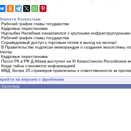
Новости Казахстана
-
Рабочий график главы государства
-
Кадровые перестановки
-
Нурлыбек Налибаев ознакомился с крупными инфраструктурными 
-
Рабочий график главы государства
-
Справедливый доступ к торговым сетям и выход на экспорт
-
В Правительстве подписан меморандум о создании экосистемы по 
Алатау
-
Кадровые перестановки
-
Посол РК в РФ Д.Абаев выступил на III Казахстанско-Российском
-
Когда тайна становится информацией
-
МВД: Более 20 стримеров привлечены к ответственности за проти
ерейти на версию с фреймами
©
CentrAsia