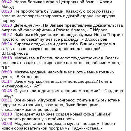
09:42
Новая Большая игра в Центральной Азии, - Фахим
Масуд
09:28
Не прохлопать бы ушами. Казахскую борзую (тазы)
вполне могут зарегистрировать в другой стране как другую
породу
09:23
Детекция лжи. На Западе представлены доказательства
очередной фальсификации Рахата Алиева, - Т.Ибраев
08:27
Выборы в Индии стали непредсказуемы. Новая "Партия
простого человека" путает все расклады, - В.Скосырев
08:24
Киргизы с таджиками делят небо. Бишкек пригрозил
закрыть свое воздушное пространство для соседей, -
В.Панфилова
08:18
Мигрантам в России помогут трудоустроиться. Власти
не спешат вводить квотирование патентов на рабочие места, -
"НГ"
08:08
Международный наркобизнес и отмывание грязных
денег, - В.Катасонов
01:14
Зачем кыргызским властям полк спецназа? Гонять
митингующих, - "АУ"
00:45
Служить ли таджикским женщинам в армии? - Ганджина
Гандж
00:31
Всемирный уйгурский конгресс: Убитые в Кыргызстане
нарушители границы, возможно, были беженцами,
спасающимися от репрессий
00:10
Президент Атамбаев создал новый фонд "Ыйман",
укреплять религиозную стабильность
00:08
Медресе станет лицеем, а мулла - поваром. Проект
новой образовательной программы Таджикистана, -