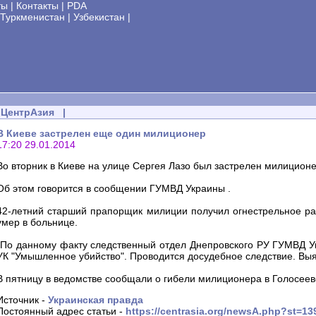
ты
|
Контакты
|
PDA
Туркменистан
|
Узбекистан
|
ЦентрАзия
|
В Киеве застрелен еще один милиционер
17:20 29.01.2014
Во вторник в Киеве на улице Сергея Лазо был застрелен милиционе
Об этом говорится в сообщении ГУМВД Украины .
42-летний старший прапорщик милиции получил огнестрельное ра
умер в больнице.
"По данному факту следственный отдел Днепровского РУ ГУМВД Укр
УК "Умышленное убийство". Проводится досудебное следствие. Выя
В пятницу в ведомстве сообщали о гибели милиционера в Голосеев
Источник -
Украинская правда
Постоянный адрес статьи -
https://centrasia.org/newsA.php?st=1