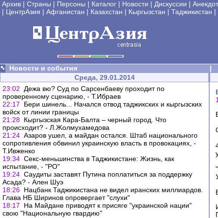
Архив
|
Страны
|
Персоны
|
Каталог
|
Новости
|
Дискуссии
|
Анекдо
|
ЦентрАзия
|
Афганистан
|
Казахстан
|
Кыргызстан
|
Таджикистан
|
Новости и события
|
Среда, 29.01.2014
23:02
Дежа вю? Суд по Сарсенбаеву проходит по
проверенному сценарию, - Т.Ибраев
22:17
Бери шинель... Начался отвод таджикских и кыргызских
войск от линии границы
21:28
Кыргызская Кара-Балта – черный город. Что
происходит? - Л.Жолмухамедова
21:24
Азаров ушел, а майдан остался. Штаб национального
сопротивления обвинил украинскую власть в провокациях, -
Т.Ивженко
19:34
Секс-меньшинства в Таджикистане: Жизнь, как
испытание, - "РО"
19:24
Саудиты заставят Путина поплатиться за поддержку
Асада? - Ален Шуэ
18:26
Нацбанк Таджикистана не видел иранских миллиардов.
Глава НБ Ширинов опровергает "слухи"
18:17
На Майдане приводят к присяге "украинской нации"
свою "Национальную гвардию"