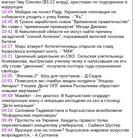
магнат Чжу Синлян ($3,12 млрд), арестован по подозрению в
коррупции
10:49
Майдан не понял Раду. Украинская оппозиция не
собирается уходить с улиц Киева, - "Къ"
10:45
В Тунисе заработало новое "Временное правительство".
Во главе с "временным премьером" Мехди Джомаа
10:41
В Акмолинской области не могут найти причину
загадочной "сонной болезни", поразившей жителей поселка
Калачи
10:27
Марс атакует! Антигептиловцы открыли на главу
Казкосмоса интернет-охоту, - "МКК"
10:21
Циничный цирюльник из СКО. Сельская учительница
Асимжанова, выстригшая ученику челку и написавшая на его
лбу слово "двоечник", получила полтора года ограничения
свободы
10:05
"Женева-2". Шоу для простаков, - Д.Седов
10:01
Повесился экс-главбух медиа-холдинга "Атырау-
Акпарат" Утешев. Дело ОПГ акима Рыскалиева обрастает
новыми жертвами?
09:58
Мамбет - это диагноз. В Кыргызстане создадут
электронную книгу о миграции молодежи из сел в столицу
"Дети миграции"
09:53
Силовики Таджикистана и Кыргызстана возобновили
"Исфаринские переговоры"
09:49
Протесты на Украине: бандиты правого толка
перехватывают инициативу улибералов, - Саймон Шустер
09:44
Вручную или на станке? Кыргызское ковровое искусство
возрождается, - А.Султанов