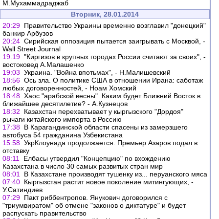
М.Мухаммадраджаб
Вторник, 28.01.2014
20:29
Правительство Украины временно возглавил "донецкий"
банкир Арбузов
20:24
Сирийская оппозиция пытается заигрывать с Москвой, -
Wall Street Journal
19:19
"Киргизов в крупных городах России считают за своих", -
востоковед А.Малашенко
19:03
Украина. "Война впотьмах", - Н.Малишевский
18:56
Ось зла. О политике США в отношении Ирана: саботаж
любых договоренностей, - Ноам Хомский
18:48
Хаос "арабской весны". Каким будет Ближний Восток в
ближайшее десятилетие? - А.Кузнецов
18:32
Казахстан перехватывает у кыргызского "Дордоя"
рычаги китайского импорта в Россию
17:38
В Карагандинской области спасены из замерзшего
автобуса 54 гражданина Узбекистана
15:58
УкрКлоунада продолжается. Премьер Азаров подал в
отставку
08:11
Елбасы утвердил "Концепцию" по вхождению
Казахстана в число 30 самых развитых стран мир
08:01
В Казахстане производят тушенку из... перуанского мяса
07:40
Кыргызстан растит новое поколение митингующих, -
У.Сатиндиев
07:29
Пакт риббентропов. Янукович договорился с
"триумвиратом" об отмене "законов о диктатуре" и будет
распускать правительство