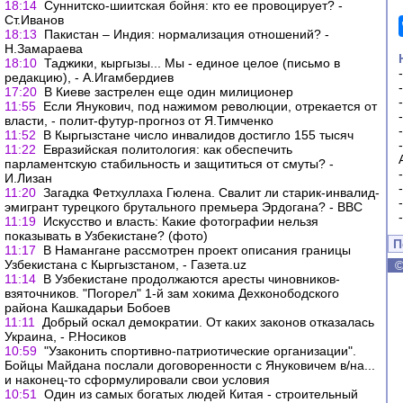
18:14
Суннитско-шиитская бойня: кто ее провоцирует? -
Ст.Иванов
18:13
Пакистан – Индия: нормализация отношений? -
Н.Замараева
18:10
Таджики, кыргызы... Мы - единое целое (письмо в
редакцию), - А.Игамбердиев
17:20
В Киеве застрелен еще один милиционер
11:55
Если Янукович, под нажимом революции, отрекается от
власти, - полит-футур-прогноз от Я.Тимченко
11:52
В Кыргызстане число инвалидов достигло 155 тысяч
11:22
Евразийская политология: как обеспечить
парламентскую стабильность и защититься от смуты? -
И.Лизан
11:20
Загадка Фетхуллаха Гюлена. Свалит ли старик-инвалид-
эмигрант турецкого брутального премьера Эрдогана? - ВВС
11:19
Искусство и власть: Какие фотографии нельзя
показывать в Узбекистане? (фото)
П
11:17
В Намангане рассмотрен проект описания границы
Узбекистана с Кыргызстаном, - Газета.uz
11:14
В Узбекистане продолжаются аресты чиновников-
взяточников. "Погорел" 1-й зам хокима Дехконободского
района Кашкадарьи Бобоев
11:11
Добрый оскал демократии. От каких законов отказалась
Украина, - Р.Носиков
10:59
"Узаконить спортивно-патриотические организации".
Бойцы Майдана послали договоренности с Януковичем в/на...
и наконец-то сформулировали свои условия
10:51
Один из самых богатых людей Китая - строительный