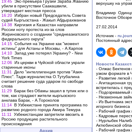
19:45
Экс-премьера Грузии Зараба Жванию
верхушку на упра
убили в присутствии Саакашвили,
утверждает местная пресса
Владимир Одинцо
16:20
Избран новый Председатель Совета
Восточное Обозре
судей Кыргызстана - Жакып Абдырахманов
14:38
Киргизия и Казахстан направили
27.02.2014
России ноту протеста из-за слов
Жириновского о создании "среднеазиатского
Источник -
ru.jour
федерального округа"
Постоянный адрес
14:15
События на Украине как "момент
истины" для Астаны и Москвы, - А.Карпов
14:10
Запад уже потерял Украину? - New
York Times
12:06
Из церкви в Чуйской области украли
Новости Казахст
старинные иконы
-
Олжас Бектенов 
11:31
Дело "интеллигенция против "Азия-
узком формате в 
Плюс". Тадж-журналистка О.Тутубалина
-
Развитие легкой
считает решение суда ударом по свободе
-
Агитационная гр
слова
встретилась с пр
11:29
Барак без Обамы зашел в тупик или о
-
Подозреваемый в
том, как страдают жители кыргызского
-
Незаконные займ
анклава Барак, - А.Тороколов
-
Из Вьетнама экс
11:14
В Узбекистане принята программа по
игорного бизнеса
развитию родного города Амира Темура
-
Рабочий график 
11:11
Узбекистанцам запретили ввозить в
-
Кадровые перес
Россию продукцию растительного
-
Нурлыбек Налиб
происхождения
Актюбинской обла
-
Рабочий график 
Архив