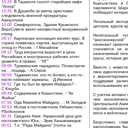
10:29
В Ташкенте сносят старейшее кафе
Кыргызстана в С
"Анхор"
парламента Шари
10:26
В Душанбе за взятку арестован
лоббирует интере
следователь военной прокуратуры
Азизуллоев
Легальный экспо
10:00
Симферополь. Здание Крымского
центров, курсов а
ВерхСовета занял неизвестный вооруженный
отряд
Нелегальный пу
09:17
Киргизская оппозиция меняет курс. В
"миссионерской
стране появилась партия, выступающая за
начинают ориенти
отход от России, - Г.Михайлов
становится не м
09:13
Труд мигрантов вырастет в цене.
назначаемый лич
Российских и иностранных рабочих хотят
курсы, которые де
уравнять в правах, - "НГ"
09:09
Туркменские парадоксы: Посмотрели
Вместе с инвести
на… лошадь, - А.Серов
свои идеологичес
08:59
Таджикистан: кто-то болеет, а кто-то -
к веронетерпимо
нагло набивает карманы, - Д.Имомов
поддержке религ
08:52
Где ты был во время Майдана? -
использованию вл
С.Коцуба
08:49
Содержанки в Казахстане, - "Ак
С учетом активно
Жайык"
чем экономическ
07:56
Ода Маккейна Майдану.., - М.Захидов
Центральной Азии
00:53
Ислам в постсоветском Узбекистане, -
торгово-экономич
Р.Бобохонов
мяса и войлочных
00:31
Средняя Азия: Украинский урок для
постсоветского Юга, - Эрик Ханымамедов
Безусловно, гла
00:01
Т.н. "Рада Майдана" (толпа на
расположении Кы