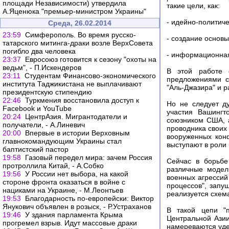
площади Независимости) утвердила
такие цели, как:
А.Яценюка "премьер-министром Украины"
- идейно-политич
Среда, 26.02.2014
23:59
Симферополь. Во время русско-
- создание основ
татарского митинга-драки возле ВерхСовета
погибло два человека
- информационная
23:37
Евросоюз готовится к сезону "охоты на
ведьм", - П.Искендеров
В этой работе 
23:11
Студентам Финансово-экономического
предложениями с
института Таджикистана не выплачивают
"Аль-Джазира" и 
президентскую стипендию
22:46
Туркмения восстановила доступ к
Но не следует ду
Facebook и YouTube
участия Вашингт
20:24
ЦентрАзия. Мигрантодатели и
союзником США, а
получатели, - А.Линевич
проводника своих
20:00
Впервые в истории Верховным
вооруженных кон
главнокомандующим Украины стал
выступают в роли 
баптистский пастор
19:58
Газовый передел мира: зачем Россия
Сейчас в борьбе
протроллила Китай, - А.Собко
различные модел
19:56
У России нет выбора, на какой
военных агрессий
стороне фронта оказаться в войне с
процессов", запу
нациками на Украине, - М.Леонтьев
реализуется схема
19:53
Благодарность по-европейски: Виктор
Янукович объявлен в розыск, - Р.Устраханов
В такой цепи "п
19:46
У здания парламента Крыма
Центральной Азии
прогремел взрыв. Идут массовые драки
намереваются уде