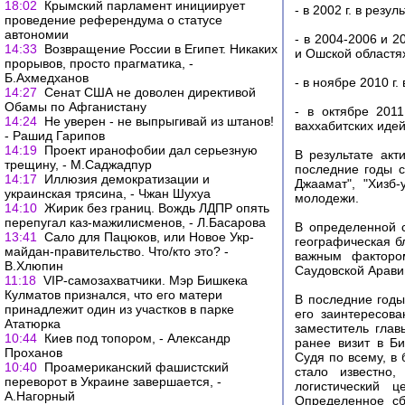
18:02
Крымский парламент инициирует
- в 2002 г. в рез
проведение референдума о статусе
автономии
- в 2004-2006 и 2
14:33
Возвращение России в Египет. Никаких
и Ошской областях
прорывов, просто прагматика, -
Б.Ахмедханов
- в ноябре 2010 г
14:27
Сенат США не доволен директивой
Обамы по Афганистану
- в октябре 201
14:24
Не уверен - не выпрыгивай из штанов!
ваххабитских идей
- Рашид Гарипов
14:19
Проект иранофобии дал серьезную
В результате акт
трещину, - М.Саджадпур
последние годы с
14:17
Иллюзия демократизации и
Джаамат", "Хизб
украинская трясина, - Чжан Шухуа
молодежи.
14:10
Жирик без границ. Вождь ЛДПР опять
перепугал каз-мажилисменов, - Л.Басарова
В определенной с
13:41
Сало для Пацюков, или Новое Укр-
географическая б
майдан-правительство. Что/кто это? -
важным фактором
В.Хлюпин
Саудовской Арави
11:18
VIP-самозахватчики. Мэр Бишкека
Кулматов признался, что его матери
В последние годы
принадлежит один из участков в парке
его заинтересов
Ататюрка
заместитель гла
10:44
Киев под топором, - Александр
ранее визит в Б
Проханов
Судя по всему, в
10:40
Проамериканский фашистский
стало известно
переворот в Украине завершается, -
логистический 
А.Нагорный
Определенное сб