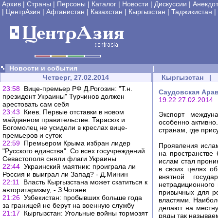
Архив
|
Страны
|
Персоны
|
Каталог
|
Новости
|
Дискуссии
|
Анекдо
|
ЦентрАзия
|
Афганистан
|
Казахстан
|
Кыргызстан
|
Таджикистан
|
Новости и события
|
Четверг, 27.02.2014
Кыргызстан
|
23:58
Вице-премьер РФ Д.Рогозин: "Т.н.
Саудовская Арав
президент Украины" Турчинов должен
19:22 27.02.2014
арестовать сам себя
23:43
Киев. Первые отставки в новом
Экспорт междуна
майданном правительстве. Тарасюк и
особенно активно
Богомолец не усидели в креслах вице-
странам, где прис
премьеров и суток
22:59
Премьером Крыма избран лидер
Проявления ислам
"Русского единства". Со всех госучреждений
на пространстве 
Севастополя сняли флаги Украины
ислам стал прони
22:44
Украинский маятник: проиграла ли
в своих целях о
Россия и выиграл ли Запад? - Д.Минин
внятной госуда
22:11
Власть Кыргызстана может скатиться к
нетрадиционного 
авторитаризму, - З.Чотаев
привычных для р
21:26
Узбекистан: пробывших больше года
властями. Наибол
за границей не берут на военную службу
делают на местну
21:17
Кыргызстан: Угольные войны тормозят
ряды так называем