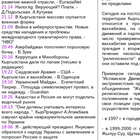
развитие важной отрасли, - EurasiaNet
ее пределами.
21:14
Налог.kg. Верующий? Плати, -
Д.Подольская, А.Кутуева
Сегодня на постс
21:12
В Кыргызстане массово скупается
территории Кыргы
военная форма
относится к пр
21:09
Война в киберпространстве. Новые
ваххабизма, на 
средства нападения и проблемы
движений и парти
международного гуманитарного права, -
число привержен
"НВО"
ваххабитам закреп
20:49
Азербайджан пополняет пороховую
трагедия с вторж
бочку, - В.Зуев
течение нескол
20:16
Коррупции в Минобороны
"религиозности":
Кыргызстана дали по лапам (письмо в
они оставили под
редакцию)
19:22
Саудовская Аравия – США –
Примером сегод
Кыргызстан и ваххабизм, - В.Одинцов
"Исламское Движе
19:16
Украинский Майдан... Египетский
экстремистские о
Тахрир... Площадь символизирует провал, а
объединение "Жа
не надежду, - Guardian
религиозные чу
18:25
Казахстан и Россия не могут поделить
положением и пад
водочный рынок
свои позиции ср
18:13
"Они должны учитывать интересы
осуществляя терро
всего народа..". КырПрзидент А.Атамбаев
озвучил крайне невразумительное заявление
- в 1997 г. в гор
по Украине
18:06
Я - действующий президент. Янукович
- в 1999-2000 гг
обратился к народу Украины с заявлением и
Жылуу-Суу, Щуткан
попросил Россию о защите