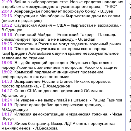
21:09
Война в киберпространстве. Новые средства нападения
и проблемы международного гуманитарного права, - "НВО"
20:49
Азербайджан пополняет пороховую бочку, - В.Зуев
20:16
Коррупции в Минобороны Кыргызстана дали по лапам
(письмо в редакцию)
19:22
Саудовская Аравия – США – Кыргызстан и ваххабизм, -
В.Одинцов
19:16
Украинский Майдан... Египетский Тахрир... Площадь
символизирует провал, а не надежду, - Guardian
18:25
Казахстан и Россия не могут поделить водочный рынок
18:13
"Они должны учитывать интересы всего народа..".
КырПрзидент А.Атамбаев озвучил крайне невразумительное
заявление по Украине
18:06
Я - действующий президент. Янукович обратился к
народу Украины с заявлением и попросил Россию о защите
18:02
Крымский парламент инициирует проведение
референдума о статусе автономии
14:33
Возвращение России в Египет. Никаких прорывов,
просто прагматика, - Б.Ахмедханов
14:27
Сенат США не доволен директивой Обамы по
Афганистану
14:24
Не уверен - не выпрыгивай из штанов! - Рашид Гарипов
14:19
Проект иранофобии дал серьезную трещину, -
М.Саджадпур
14:17
Иллюзия демократизации и украинская трясина, - Чжан
Шухуа
14:10
Жирик без границ. Вождь ЛДПР опять перепугал каз-
мажилисменов, - Л.Басарова