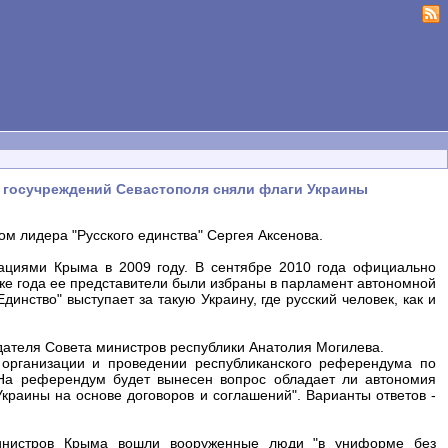
х госучреждений Севастополя сняли флаги Украины
м лидера "Русского единства" Сергея Аксенова.
зациями Крыма в 2009 году. В сентябре 2010 года официально
 же года ее представители были избраны в парламент автономной
динство" выступает за такую Украину, где русский человек, как и
дателя Совета министров республики Анатолия Могилева.
организации и проведении республиканского референдума по
 На референдум будет вынесен вопрос обладает ли автономия
Украины на основе договоров и соглашений". Варианты ответов -
министров Крыма вошли вооруженные люди "в униформе без