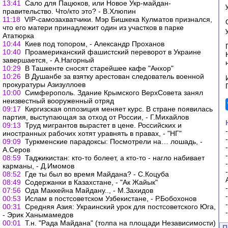
13:41
Сало для Пацюков, или Новое Укр-майдан-
правительство. Что/кто это? - В.Хлюпин
11:18
VIP-самозахватчики. Мэр Бишкека Кулматов признался,
что его матери принадлежит один из участков в парке
Ататюрка
10:44
Киев под топором, - Александр Проханов
10:40
Проамериканский фашистский переворот в Украине
завершается, - А.Нагорный
10:29
В Ташкенте сносят старейшее кафе "Анхор"
10:26
В Душанбе за взятку арестован следователь военной
прокуратуры Азизуллоев
10:00
Симферополь. Здание Крымского ВерхСовета занял
неизвестный вооруженный отряд
09:17
Киргизская оппозиция меняет курс. В стране появилась
партия, выступающая за отход от России, - Г.Михайлов
09:13
Труд мигрантов вырастет в цене. Российских и
иностранных рабочих хотят уравнять в правах, - "НГ"
09:09
Туркменские парадоксы: Посмотрели на… лошадь, -
А.Серов
08:59
Таджикистан: кто-то болеет, а кто-то - нагло набивает
карманы, - Д.Имомов
08:52
Где ты был во время Майдана? - С.Коцуба
08:49
Содержанки в Казахстане, - "Ак Жайык"
07:56
Ода Маккейна Майдану.., - М.Захидов
00:53
Ислам в постсоветском Узбекистане, - Р.Бобохонов
00:31
Средняя Азия: Украинский урок для постсоветского Юга,
- Эрик Ханымамедов
00:01
Т.н. "Рада Майдана" (толпа на площади Независимости)
П