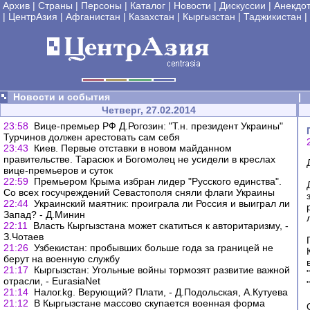
Архив
|
Страны
|
Персоны
|
Каталог
|
Новости
|
Дискуссии
|
Анекдо
|
ЦентрАзия
|
Афганистан
|
Казахстан
|
Кыргызстан
|
Таджикистан
|
Новости и события
|
Четверг, 27.02.2014
23:58
Вице-премьер РФ Д.Рогозин: "Т.н. президент Украины"
Турчинов должен арестовать сам себя
23:43
Киев. Первые отставки в новом майданном
правительстве. Тарасюк и Богомолец не усидели в креслах
вице-премьеров и суток
22:59
Премьером Крыма избран лидер "Русского единства".
Со всех госучреждений Севастополя сняли флаги Украины
22:44
Украинский маятник: проиграла ли Россия и выиграл ли
Запад? - Д.Минин
22:11
Власть Кыргызстана может скатиться к авторитаризму, -
З.Чотаев
21:26
Узбекистан: пробывших больше года за границей не
берут на военную службу
21:17
Кыргызстан: Угольные войны тормозят развитие важной
отрасли, - EurasiaNet
21:14
Налог.kg. Верующий? Плати, - Д.Подольская, А.Кутуева
21:12
В Кыргызстане массово скупается военная форма