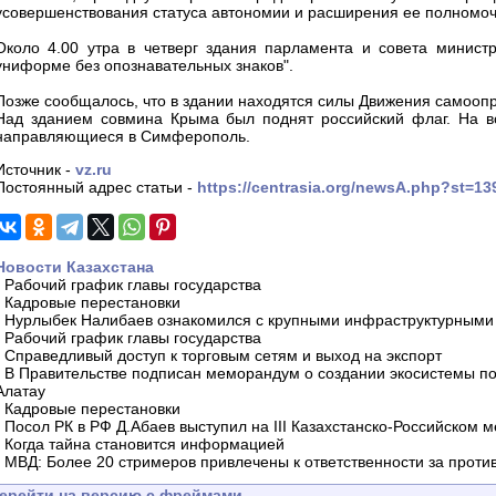
усовершенствования статуса автономии и расширения ее полномо
Около 4.00 утра в четверг здания парламента и совета минис
униформе без опознавательных знаков".
Позже сообщалось, что в здании находятся силы Движения самоопр
Над зданием совмина Крыма был поднят российский флаг. На в
направляющиеся в Симферополь.
Источник -
vz.ru
Постоянный адрес статьи -
https://centrasia.org/newsA.php?st=1
Новости Казахстана
-
Рабочий график главы государства
-
Кадровые перестановки
-
Нурлыбек Налибаев ознакомился с крупными инфраструктурными 
-
Рабочий график главы государства
-
Справедливый доступ к торговым сетям и выход на экспорт
-
В Правительстве подписан меморандум о создании экосистемы по 
Алатау
-
Кадровые перестановки
-
Посол РК в РФ Д.Абаев выступил на III Казахстанско-Российском
-
Когда тайна становится информацией
-
МВД: Более 20 стримеров привлечены к ответственности за проти
ерейти на версию с фреймами