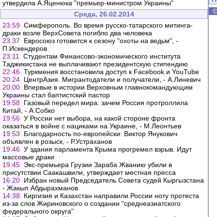
утвердила А.Яценюка "премьер-министром Украины"
Среда, 26.02.2014
23:59
Симферополь. Во время русско-татарского митинга-
драки возле ВерхСовета погибло два человека
23:37
Евросоюз готовится к сезону "охоты на ведьм", -
П.Искендеров
23:11
Студентам Финансово-экономического института
Таджикистана не выплачивают президентскую стипендию
22:46
Туркмения восстановила доступ к Facebook и YouTube
20:24
ЦентрАзия. Мигрантодатели и получатели, - А.Линевич
20:00
Впервые в истории Верховным главнокомандующим
Украины стал баптистский пастор
19:58
Газовый передел мира: зачем Россия протроллила
Китай, - А.Собко
19:56
У России нет выбора, на какой стороне фронта
оказаться в войне с нациками на Украине, - М.Леонтьев
19:53
Благодарность по-европейски: Виктор Янукович
объявлен в розыск, - Р.Устраханов
19:46
У здания парламента Крыма прогремел взрыв. Идут
массовые драки
19:45
Экс-премьера Грузии Зараба Жванию убили в
присутствии Саакашвили, утверждает местная пресса
16:20
Избран новый Председатель Совета судей Кыргызстана
- Жакып Абдырахманов
14:38
Киргизия и Казахстан направили России ноту протеста
из-за слов Жириновского о создании "среднеазиатского
федерального округа"