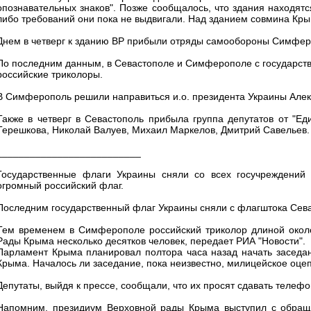
опознавательных знаков". Позже сообщалось, что здания находят
либо требований они пока не выдвигали. Над зданием совмина Кры
Днем в четверг к зданию ВР прибыли отряды самообороны Симфер
По последним данным, в Севастополе и Симферополе с государств
российские триколоры.
В Симферополь решили направиться и.о. президента Украины Алек
Также в четверг в Севастополь прибыла группа депутатов от "Е
Терешкова, Николай Валуев, Михаил Маркелов, Дмитрий Савельев.
__________________________
Государственные флаги Украины сняли со всех госучреждений
огромный российский флаг.
Последним государственный флаг Украины сняли с флагштока Севас
Тем временем в Симферополе российский триколор длиной окол
Рады Крыма несколько десятков человек, передает РИА "Новости".
Парламент Крыма планировал полтора часа назад начать заседан
Крыма. Началось ли заседание, пока неизвестно, милицейское оце
Депутаты, выйдя к прессе, сообщали, что их просят сдавать телефо
Напомним, президиум Верховной рады Крыма выступил с обращ