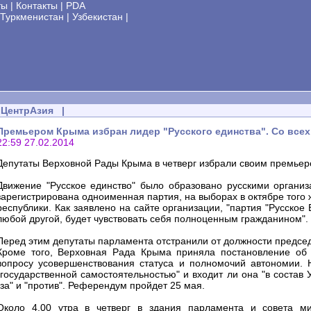
ты
|
Контакты
|
PDA
Туркменистан
|
Узбекистан
|
ЦентрАзия
|
Премьером Крыма избран лидер "Русского единства". Со все
22:59 27.02.2014
Депутаты Верховной Рады Крыма в четверг избрали своим премьеро
Движение "Русское единство" было образовано русскими органи
зарегистрирована одноименная партия, на выборах в октябре того
республики. Как заявлено на сайте организации, "партия "Русское Е
любой другой, будет чувствовать себя полноценным гражданином".
Перед этим депутаты парламента отстранили от должности предсе
Кроме того, Верховная Рада Крыма приняла постановление об 
вопросу усовершенствования статуса и полномочий автономии.
"государственной самостоятельностью" и входит ли она "в состав 
"за" и "против". Референдум пройдет 25 мая.
Около 4.00 утра в четверг в здания парламента и совета 