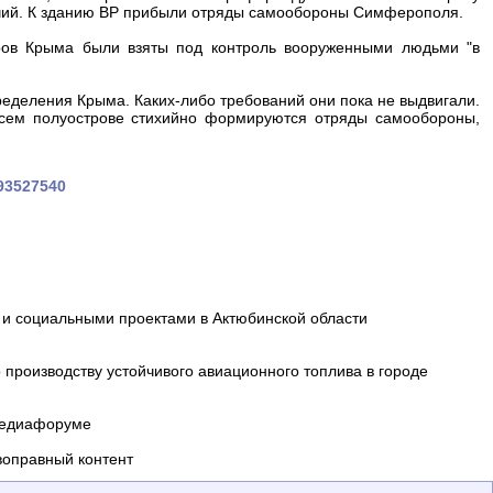
чий. К зданию ВР прибыли отряды самообороны Симферополя.
тров Крыма были взяты под контроль вооруженными людьми "в
еделения Крыма. Каких-либо требований они пока не выдвигали.
сем полуострове стихийно формируются отряды самообороны,
393527540
и социальными проектами в Актюбинской области
производству устойчивого авиационного топлива в городе
 медиафоруме
воправный контент