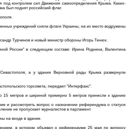
ся под контролем сил Движения самоопределения Крыма. Каких-
ма был поднят российский флаг.
ополя.
енных учреждений сняли флаги Украины, на их место водружены
сандр Турчинов и новый министр обороны Игорь Тенюх.
диной России" в следующем составе: Ирина Роднина, Валентина
 Севастополя, а у здания Верховной рады Крыма развернули
топольского горсовета, передает "Интерфакс".
о 15 метров и шириной примерно 5 метров принесли к зданию
ие и рассмотреть вопрос о назначении референдума о статусе
пление не пропускает журналистов в парламент.
ны на входе в здание.
ением, в котором объявил о референдуме 25 мая по вопросу