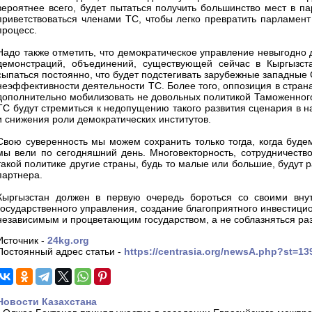
вероятнее всего, будет пытаться получить большинство мест в п
приветствоваться членами ТС, чтобы легко превратить парламен
процесс.
Надо также отметить, что демократическое управление невыгодно д
демонстраций, объединений, существующей сейчас в Кыргызста
сыпаться постоянно, что будет подстегивать зарубежные западные
неэффективности деятельности ТС. Более того, оппозиция в стран
дополнительно мобилизовать не довольных политикой Таможенног
ТС будут стремиться к недопущению такого развития сценария в 
и снижения роли демократических институтов.
Свою суверенность мы можем сохранить только тогда, когда буд
мы вели по сегодняшний день. Многовекторность, сотрудничество
такой политике другие страны, будь то малые или большие, будут 
партнера.
Кыргызстан должен в первую очередь бороться со своими вну
государственного управления, создание благоприятного инвестицио
независимым и процветающим государством, а не соблазняться раз
Источник -
24kg.org
Постоянный адрес статьи -
https://centrasia.org/newsA.php?st=1
Новости Казахстана