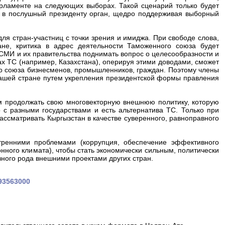
арламенте на следующих выборах. Такой сценарий только будет
т в послушный президенту орган, щедро поддерживая выборный
ля стран-участниц с точки зрения и имиджа. При свободе слова,
не, критика в адрес деятельности Таможенного союза будет
 СМИ и их правительства поднимать вопрос о целесообразности и
ах ТС (например, Казахстана), оперируя этими доводами, сможет
о союза бизнесменов, промышленников, граждан. Поэтому члены
нашей стране путем укрепления президентской формы правления
ем продолжать свою многовекторную внешнюю политику, которую
 с разными государствами и есть альтернатива ТС. Только при
рассматривать Кыргызстан в качестве суверенного, равноправного
тренними проблемами (коррупция, обеспечение эффективного
нного климата), чтобы стать экономически сильным, политически
ного рода внешними проектами других стран.
393563000