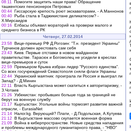
08:11
Помогите защитить наши права! Обращение
ташкентских пенсионерок Петровых
00:44
Гиссарскую крепость роют экскаваторами, - А.Маннонов
00:40
Рыба стала в Таджикистане деликатесом? -
Х.Мирсаидов
00:16
Елбасы объявил мораторий на проверки малого и
среднего бизнеса в РК
Четверг, 27.02.2014
23:58
Вице-премьер РФ Д.Рогозин: "Т.н. президент Украины"
Турчинов должен арестовать сам себя
23:43
Киев. Первые отставки в новом майданном
правительстве. Тарасюк и Богомолец не усидели в креслах
вице-премьеров и суток
22:59
Премьером Крыма избран лидер "Русского единства".
Со всех госучреждений Севастополя сняли флаги Украины
22:44
Украинский маятник: проиграла ли Россия и выиграл ли
Запад? - Д.Минин
22:11
Власть Кыргызстана может скатиться к авторитаризму, -
З.Чотаев
21:26
Узбекистан: пробывших больше года за границей не
берут на военную службу
21:17
Кыргызстан: Угольные войны тормозят развитие важной
отрасли, - EurasiaNet
21:14
Налог.kg. Верующий? Плати, - Д.Подольская, А.Кутуева
21:12
В Кыргызстане массово скупается военная форма
21:09
Война в киберпространстве. Новые средства нападения
и проблемы международного гуманитарного права, - "НВО"