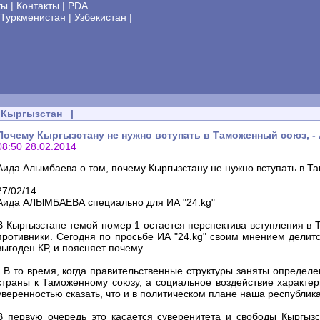
ты
|
Контакты
|
PDA
Туркменистан
|
Узбекистан
|
Кыргызстан
|
Почему Кыргызстану не нужно вступать в Таможенный союз, 
08:50 28.02.2014
Аида Алымбаева о том, почему Кыргызстану не нужно вступать в 
27/02/14
Аида АЛЫМБАЕВА специально для ИА "24.kg"
В Кыргызстане темой номер 1 остается перспектива вступления в Т
противники. Сегодня по просьбе ИА "24.kg" своим мнением делитс
выгоден КР, и поясняет почему.
- В то время, когда правительственные структуры заняты опреде
страны к Таможенному союзу, а социальное воздействие характе
уверенностью сказать, что и в политическом плане наша республик
В первую очередь это касается суверенитета и свободы Кыргызс