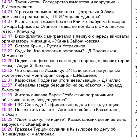
14:33
Таджикистан. Государство кумовства и коррупции, -
Д.Исматуллоев
14:21
Угрозы военных конфликтов в Центральной Азии:
домыслы и реальность, - ЦГИ "Берлек-Единство"
14:07
Кыргызстан в жизни братьев Кличко. Бабушка боксеров -
Тамара Ефимовна Этинзон - едва не погибла в Смелянском
гетто, - Кnews.kg
13:47
В конфликтах с мигрантами в первую очередь виноваты
организаторы миграции, - Жанна Зайончковская
12:27
Остров Крым, - Руслан Устраханов
12:22
Суды.kg. Кто провалил реформы? - Д.Подольская,
М.Ниязова
12:20
Подвиг панфиловцев важен для народа, и, значит, герои
живы, - Андрей Шальопа
12:12
Что сливают в Иссык-Куль? Начинается регулярный
экологический мониторинг озера, - Е.Иващенко
12:07
Казахстан: Подбивая итоги девальвации, - Д.Лиллис
11:37
Либералы всегда безошибочно ошибаются, - Эдуард
Лимонов
11:29
Житель анклава Барак: "Узбекские пограничники
обыскивают нас, раздев догола"
10:45
ГЭС Сангтуда-1 официально сдали в эксплуатацию
10:34
Позолотить пилюлю. Аптечные войны в Казахстане, -
Б.Омар
10:29
"Ушел в секту. Не ищите". Казахстанских детей активно
вербуют, - Ж.Канафина
10:20
Граждан Турции осудили в Кызылорде по делу об
"исчезнувших" миллионах