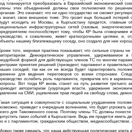
год планируется преобразовать в Евразийский экономический союз
члены этих объединений должны свои полномочия по решению
органам. Это означает, что ни одно государство не сможет регули
а значит, свою внешнюю тоже. Это грозит еще большей потерей 
будут исходить из Москвы, а Кыргызстану придется, главным 
национальных инфраструктурных сетей (газовые, энергетические
предприятиям поспособствует тому, чтобы КР была сговорчивее
руководство, к сожалению, живет краткосрочными целями, и, от
объекты нашему близлежащему соседу, оно создало для нее хорош
Кроме того, мировая практика показывает, что сильные страны не
авторитаризм. Демократическое управление, удерживаемое в К
неудобной формой для действующих членов ТС по многим парамет
центрами принятия решений (президент, парламент и правительств
наших соседей, так как он не всегда будет гарантировать поло
времени для ведения переговоров со всеми сторонами. След
руководство ослабить роль парламента, превратив его в карманн
вопросы. Вот тогда КР вновь станет на путь развития третьего 
приводит авторитаризм (узурпация власти, удержание экономич
давление на СМИ, ущемление прав людей на свободу слова, демон
Такая ситуация в совокупности с социальным ухудшением положе
возможно, приведет к очередным волнениям, что будет угрожать ц
всего для Таможенного союза. Поэтому члены ТС должны понести
допустить таких событий в Кыргызстане. Ведь им придется иметь де
но и с парламентом, гражданским обществом, медиасообществом, 
Можно также ожидать, что наша действующая политическая элита д