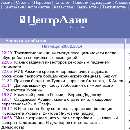
Архив
|
Страны
|
Персоны
|
Каталог
|
Новости
|
Дискуссии
|
Анекдо
|
ЦентрАзия
|
Афганистан
|
Казахстан
|
Кыргызстан
|
Таджикистан
|
Новости и события
|
Пятница, 28.02.2014
22:29
Таджикские женщины смогут посещать мечети после
обустройства специальных помещений
22:06
Юань озадачил инвесторов рекордным падением
стоимости
22:05
МИД России в срочном порядке начнет выдавать
российские паспорта бойцам украинского спецназа "Беркут"
21:32
Призрак бродит по Турции – призрак Ататюрка, - К.Агаев
21:14
Донецк выдвинул Киеву требования от имени всего
Юго-востока Украины
19:37
Крымский реванш России, - Бериль Дедеоглу
19:34
Саудовская Аравия: смена стратегии или кадровая
перестановка? - А.Юсефи
19:12
В Ростове-на-Дону состоялась пресс-конференция
Президента Украины Виктора Януковича (видео)
14:58
"Мы не отрицаем, что у нас нет проблем...", - главный
санврач Таджикистана Н.Джафаров (ответ на статью
Д.Имомова)