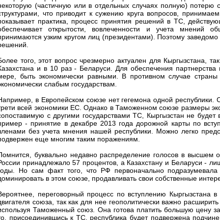
некоторую (частичную или в отдельных случаях полную) потерю 
структурами, что приводит к сужению круга вопросов, принимае
показывает практика, процесс принятия решений в ТС, действу
обеспечивает открытости, вовлеченности и учета мнений об
принимаются узким кругом лиц (президентами). Поэтому заведомо 
решений.
Более того, этот вопрос чрезмерно актуален для Кыргызстана, так
Казахстана и в 10 раз - Беларуси. Для обеспечения партнерства
мере, быть экономически равными. В противном случае страны 
экономически слабым государствам.
Например, в Европейском союзе нет гегемона одной республики. 
трети всей экономики ЕС. Однако в Таможенном союзе размеры эко
сопоставимую с другими государствами ТС, Кыргызстан не будет 
пример - принятие в декабре 2013 года дорожной карты по всту
членами без учета мнения нашей республики. Можно легко предст
подвержен еще многим таким поражениям.
Помнится, буквально недавно распределение голосов в высшем о
России принадлежало 57 процентов, а Казахстану и Беларуси - ли
годы. Но сам факт того, что РФ первоначально подразумевала
доминировать в этом союзе, продавливать свои собственные интер
Вероятнее, переговорный процесс по вступлению Кыргызстана в 
двигателя союза, так как для нее геополитически важно расширить
используя Таможенный союз. Она готова платить большую цену за 
то, присоединившись к ТС, республика будет подвержена подчин