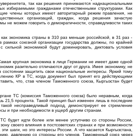
суверенитета, так как решения принимаются наднациональными
мых избираемыми гражданами отечественными структурами. Как
ющие члены которых имеют авторитарный режим правления, не
щественных организаций, граждан, когда решения зачастую
мы не можем говорить о демократичности, справедливости таких
 как экономика страны в 310 раз меньше российской, в 31 раз -
 в рамках союзной организации государства должны, по крайней
с сильной экономикой будут доминировать, диктовать условия
Самая крупная экономика в лице Германии не имеет даже одной
номик разительно отличаются друг от друга. Имея экономику, не
в состоянии защитить свои национальные интересы. Яркий тому
плению КР в ТС, когда документ был принят его действующими
авить, что, став членом Таможенного союза, Кыргызстан будет
ргане ТС (комиссия Таможенного союза) было неравным, когда
шь 21,5 процента. Такой принцип был изменен лишь в последние
 такой несправедливый подход, демонстрирует ее стремление
есы и при необходимости в ущерб другим странам.
ТС будет идти более или менее уступчиво со стороны России,
 зону своего влияния в постсоветских странах и при возможности
эти шаги, но это интересы России. А что касается Кыргызстана,
ению, давлению со стороны его членов. Таможенный союз через