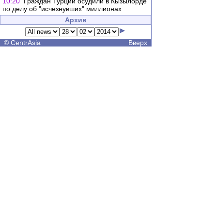
10:20
Граждан Турции осудили в Кызылорде
по делу об "исчезнувших" миллионах
Архив
©
CentrAsia
Вверх