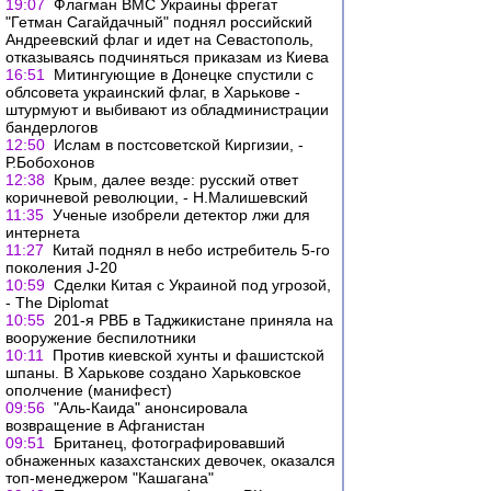
19:07
Флагман ВМС Украины фрегат
"Гетман Сагайдачный" поднял российский
Андреевский флаг и идет на Севастополь,
отказываясь подчиняться приказам из Киева
16:51
Митингующие в Донецке спустили с
облсовета украинский флаг, в Харькове -
штурмуют и выбивают из обладминистрации
бандерлогов
12:50
Ислам в постсоветской Киргизии, -
Р.Бобохонов
12:38
Крым, далее везде: русский ответ
коричневой революции, - Н.Малишевский
11:35
Ученые изобрели детектор лжи для
интернета
11:27
Китай поднял в небо истребитель 5-го
поколения J-20
10:59
Сделки Китая с Украиной под угрозой,
- The Diplomat
10:55
201-я РВБ в Таджикистане приняла на
вооружение беспилотники
10:11
Против киевской хунты и фашистской
шпаны. В Харькове создано Харьковское
ополчение (манифест)
09:56
"Аль-Каида" анонсировала
возвращение в Афганистан
09:51
Британец, фотографировавший
обнаженных казахстанских девочек, оказался
топ-менеджером "Кашагана"