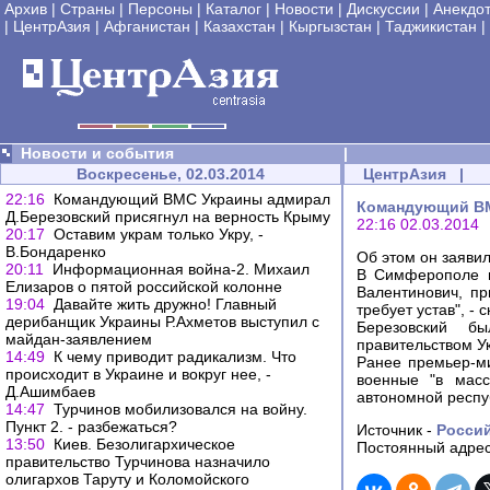
Архив
|
Страны
|
Персоны
|
Каталог
|
Новости
|
Дискуссии
|
Анекдо
|
ЦентрАзия
|
Афганистан
|
Казахстан
|
Кыргызстан
|
Таджикистан
|
Новости и события
|
Воскресенье, 02.03.2014
ЦентрАзия
|
22:16
Командующий ВМС Украины адмирал
Командующий ВМ
Д.Березовский присягнул на верность Крыму
22:16 02.03.2014
20:17
Оставим украм только Укру, -
В.Бондаренко
Об этом он заяви
20:11
Информационная война-2. Михаил
В Симферополе п
Елизаров о пятой российской колонне
Валентинович, пр
19:04
Давайте жить дружно! Главный
требует устав", - 
дерибанщик Украины Р.Ахметов выступил с
Березовский б
майдан-заявлением
правительством У
14:49
К чему приводит радикализм. Что
Ранее премьер-ми
происходит в Украине и вокруг нее, -
военные "в масс
Д.Ашимбаев
автономной респу
14:47
Турчинов мобилизовался на войну.
Пункт 2. - разбежаться?
Источник -
Россий
13:50
Киев. Безолигархическое
Постоянный адрес
правительство Турчинова назначило
олигархов Таруту и Коломойского