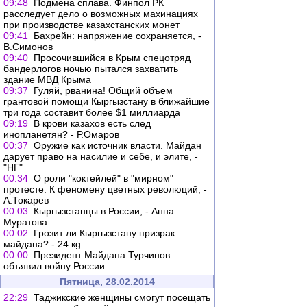
09:48
Подмена сплава. Финпол РК
расследует дело о возможных махинациях
при производстве казахстанских монет
09:41
Бахрейн: напряжение сохраняется, -
В.Симонов
09:40
Просочившийся в Крым спецотряд
бандерлогов ночью пытался захватить
здание МВД Крыма
09:37
Гуляй, рванина! Общий объем
грантовой помощи Кыргызстану в ближайшие
три года составит более $1 миллиарда
09:19
В крови казахов есть след
инопланетян? - Р.Омаров
00:37
Оружие как источник власти. Майдан
дарует право на насилие и себе, и элите, -
"НГ"
00:34
О роли "коктейлей" в "мирном"
протесте. К феномену цветных революций, -
А.Токарев
00:03
Кыргызстанцы в России, - Анна
Муратова
00:02
Грозит ли Кыргызстану призрак
майдана? - 24.кg
00:00
Президент Майдана Турчинов
объявил войну России
Пятница, 28.02.2014
22:29
Таджикские женщины смогут посещать