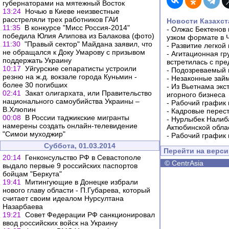
губернаторами на мятежный Восток
13:24
Ночью в Киеве неизвестные
расстреляли трех работников ГАИ
Новости Казахст
11:35
В конкурсе "Мисс Россия-2014"
-
Олжас Бектенов 
победила Юлия Алипова из Балакова (фото)
узком формате в 
11:30
"Правый сектор" Майдана заявил, что
-
Развитие легкой
не обращался к Доку Умарову с призывом
-
Агитационная гр
поддержать Украину
встретилась с пр
10:17
Уйгурские сепаратисты устроили
-
Подозреваемый в
резню на ж.д. вокзале города Куньмин -
-
Незаконные займ
более 30 погибших
-
Из Вьетнама экс
02:41
Закат олигархата, или Правительство
игорного бизнеса
национального самоубийства Украины –
-
Рабочий график 
В.Хлюпин
-
Кадровые перес
00:08
В России таджикские мигранты
-
Нурлыбек Налиб
намерены создать онлайн-телевидение
Актюбинской обла
"Симои муходжир"
-
Рабочий график 
Суббота, 01.03.2014
Перейти на верс
20:14
Генконсульство РФ в Севастополе
©
CentrAsia
выдало первые 9 российских паспортов
бойцам "Беркута"
19:41
Митингующие в Донецке избрали
нового главу области - П.Губарева, который
считает своим идеалом Нурсултана
Назарбаева
19:21
Совет Федерации РФ санкционировал
ввод российских войск на Украину