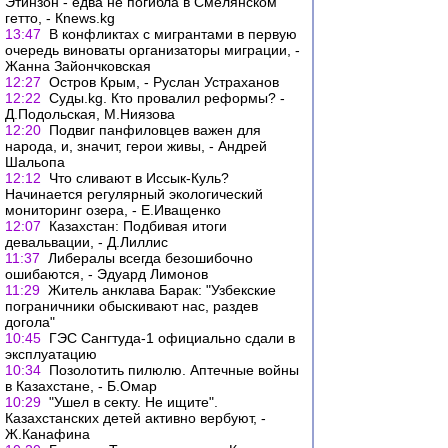
Этинзон - едва не погибла в Смелянском
гетто, - Кnews.kg
13:47
В конфликтах с мигрантами в первую
очередь виноваты организаторы миграции, -
Жанна Зайончковская
12:27
Остров Крым, - Руслан Устраханов
12:22
Суды.kg. Кто провалил реформы? -
Д.Подольская, М.Ниязова
12:20
Подвиг панфиловцев важен для
народа, и, значит, герои живы, - Андрей
Шальопа
12:12
Что сливают в Иссык-Куль?
Начинается регулярный экологический
мониторинг озера, - Е.Иващенко
12:07
Казахстан: Подбивая итоги
девальвации, - Д.Лиллис
11:37
Либералы всегда безошибочно
ошибаются, - Эдуард Лимонов
11:29
Житель анклава Барак: "Узбекские
пограничники обыскивают нас, раздев
догола"
10:45
ГЭС Сангтуда-1 официально сдали в
эксплуатацию
10:34
Позолотить пилюлю. Аптечные войны
в Казахстане, - Б.Омар
10:29
"Ушел в секту. Не ищите".
Казахстанских детей активно вербуют, -
Ж.Канафина