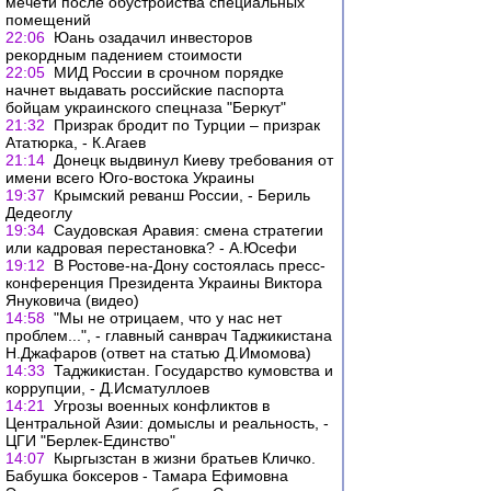
мечети после обустройства специальных
помещений
22:06
Юань озадачил инвесторов
рекордным падением стоимости
22:05
МИД России в срочном порядке
начнет выдавать российские паспорта
бойцам украинского спецназа "Беркут"
21:32
Призрак бродит по Турции – призрак
Ататюрка, - К.Агаев
21:14
Донецк выдвинул Киеву требования от
имени всего Юго-востока Украины
19:37
Крымский реванш России, - Бериль
Дедеоглу
19:34
Саудовская Аравия: смена стратегии
или кадровая перестановка? - А.Юсефи
19:12
В Ростове-на-Дону состоялась пресс-
конференция Президента Украины Виктора
Януковича (видео)
14:58
"Мы не отрицаем, что у нас нет
проблем...", - главный санврач Таджикистана
Н.Джафаров (ответ на статью Д.Имомова)
14:33
Таджикистан. Государство кумовства и
коррупции, - Д.Исматуллоев
14:21
Угрозы военных конфликтов в
Центральной Азии: домыслы и реальность, -
ЦГИ "Берлек-Единство"
14:07
Кыргызстан в жизни братьев Кличко.
Бабушка боксеров - Тамара Ефимовна