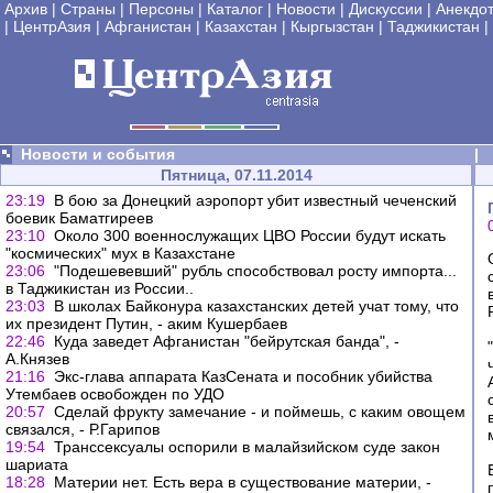
Архив
|
Страны
|
Персоны
|
Каталог
|
Новости
|
Дискуссии
|
Анекдо
|
ЦентрАзия
|
Афганистан
|
Казахстан
|
Кыргызстан
|
Таджикистан
|
Новости и события
|
Пятница, 07.11.2014
23:19
В бою за Донецкий аэропорт убит известный чеченский
боевик Баматгиреев
23:10
Около 300 военнослужащих ЦВО России будут искать
"космических" мух в Казахстане
23:06
"Подешевевший" рубль способствовал росту импорта...
в Таджикистан из России..
23:03
В школах Байконура казахстанских детей учат тому, что
их президент Путин, - аким Кушербаев
22:46
Куда заведет Афганистан "бейрутская банда", -
А.Князев
21:16
Экс-глава аппарата КазСената и пособник убийства
Утембаев освобожден по УДО
20:57
Сделай фрукту замечание - и поймешь, с каким овощем
связался, - Р.Гарипов
19:54
Транссексуалы оспорили в малайзийском суде закон
шариата
18:28
Материи нет. Есть вера в существование материи, -