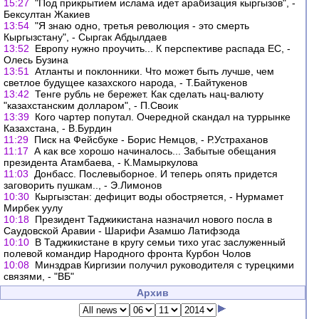
15:27
"Под прикрытием ислама идет арабизация кыргызов", -
Бексултан Жакиев
13:54
"Я знаю одно, третья революция - это смерть
Кыргызстану", - Сыргак Абдылдаев
13:52
Европу нужно проучить... К перспективе распада ЕС, -
Олесь Бузина
13:51
Атланты и поклонники. Что может быть лучше, чем
светлое будущее казахского народа, - Т.Байтукенов
13:42
Тенге рубль не бережет. Как сделать нац-валюту
"казахстанским долларом", - П.Своик
13:39
Кого чартер попутал. Очередной скандал на туррынке
Казахстана, - В.Бурдин
11:29
Писк на Фейсбуке - Борис Немцов, - Р.Устраханов
11:17
А как все хорошо начиналось... Забытые обещания
президента Атамбаева, - К.Мамыркулова
11:03
Донбасс. Послевыборное. И теперь опять придется
заговорить пушкам.., - Э.Лимонов
10:30
Кыргызстан: дефицит воды обостряется, - Нурмамет
Мирбек уулу
10:18
Президент Таджикистана назначил нового посла в
Саудовской Аравии - Шарифи Азамшо Латифзода
10:10
В Таджикистане в кругу семьи тихо угас заслуженный
полевой командир Народного фронта Курбон Чолов
10:08
Минздрав Киргизии получил руководителя с турецкими
связями, - "ВБ"
Архив