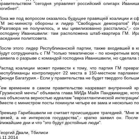
правительством "сегодня управляет российский олигарх Иваниш
погибнет".
Пока же под вопросом оказалось будущее правящей коалиции и сф
ГМ экс-министр обороны и лидер "Свободных демократов" Ира
"Разговора не получилось, и мы цивилизованно расстались",- с
господину Иванишвили: там расположена штаб-квартира ГМ. Ира
заседании политсовета.
После этого лидер Республиканской партии, также входившей в 
будут сотрудничать с ГМ "только тематически - по конкретным вопр
заявила о разрыве с командой господина Иванишвили, но сделала 
Распад коалиции может привести к тому, что партия ГМ превра
республиканцы контролируют 22 места в 150-местном парламент
Джонди Багатурия.- Если у правительства не будет твердого больш
Тем временем в самом правительстве назревает внутренний кр
"Грузинской мечты" объявила глава МИДа Майя Панджикидзе, кот
она объяснила верностью идеалам "евроатлантической интеграции"
Вместе с министром посты покинули четыре ее зама и несколько по
Премьер Гарибашвили не считает происшедшее трагедией. "Мне жа
связей, а не интересов государства",- кратко заявил он. Пос
ближайшие дни и что "это будут достойные люди".
Георгий Двали, Тбилиси
6.11.2014